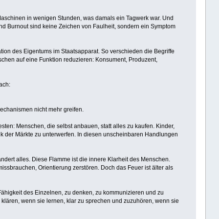
 Maschinen in wenigen Stunden, was damals ein Tagwerk war. Und
z und Burnout sind keine Zeichen von Faulheit, sondern ein Symptom
on des Eigentums im Staatsapparat. So verschieden die Begriffe
Menschen auf eine Funktion reduzieren: Konsument, Produzent,
ach:
echanismen nicht mehr greifen.
esten: Menschen, die selbst anbauen, statt alles zu kaufen. Kinder,
gik der Märkte zu unterwerfen. In diesen unscheinbaren Handlungen
rändert alles. Diese Flamme ist die innere Klarheit des Menschen.
issbrauchen, Orientierung zerstören. Doch das Feuer ist älter als
e Fähigkeit des Einzelnen, zu denken, zu kommunizieren und zu
 klären, wenn sie lernen, klar zu sprechen und zuzuhören, wenn sie