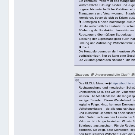
Ein zentrales Problem ist das mangelnd
Wirtschaftliche Bildung: Kinder und Ju
ungerechte wirtschaftliche Praktiken sch
Transparenz und Verantwortung: Staatli
korrigieren, bevor sie sich zu Krisen aus
🔰 Strategien für eine nachhaltige Zukun
Um die wirtschaftliche Stabilität zu sic
Förderung der Produktion: Investitionen
Reduzierung übermäßiger Steuerlasten: S
Stärkung der Eigenständigkeit durch nati
Bildung und Aufklärung: Wirtschaftliche
🔰 Fazit
Die Herausforderungen der heutigen Wirt
berücksichtigen. Nur so kann eine Gesell
Die Zukunft gehört den Nationen, die nic
Zitat von: 🌈 Underground Life Club™
Das ULClub Memo ➦ 🌐
https://bodhie.e
Rechtsprechung und moralischen Schwäche
unethischen Sein, das wie ein Virus wir
werden. Die Arbeiterklasse, die längst sp
weniger Stunden. Dieser Wandel wird nich
logische Folge. Hinzu kommen Demonstrat
Volkskommissare – sie alle unterschätz
und künstliche Debatten zu beeinflussen,
stillen Willen, sich von den Fesseln der
Vakuum nicht lange bestehen. Wo ein Sy
Spielzeug austauschten. Für die Regierun
existierte. Sie zeigt, dass Menschen, s
den Kern jeglicher Wirtschaft. Doch die 