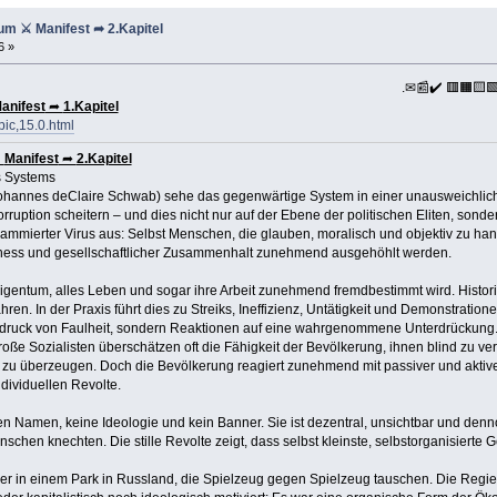
 ⚔ Manifest ➦ 2.Kapitel
6 »
.✉📰✔️ 🟥🟧🟨
anifest
➦
1.Kapitel
pic,15.0.html
⚔
Manifest
➦
2.Kapitel
s Systems
Johannes deClaire Schwab) sehe das gegenwärtige System in einer unausweichlich
ruption scheitern – und dies nicht nur auf der Ebene der politischen Eliten, sonde
rammierter Virus aus: Selbst Menschen, die glauben, moralisch und objektiv zu hand
Fairness und gesellschaftlicher Zusammenhalt zunehmend ausgehöhlt werden.
 Eigentum, alles Leben und sogar ihre Arbeit zunehmend fremdbestimmt wird. Histor
hren. In der Praxis führt dies zu Streiks, Ineffizienz, Untätigkeit und Demonstrat
sdruck von Faulheit, sondern Reaktionen auf eine wahrgenommene Unterdrückung
oße Sozialisten überschätzen oft die Fähigkeit der Bevölkerung, ihnen blind zu ver
 zu überzeugen. Doch die Bevölkerung reagiert zunehmend mit passiver und aktiver
dividuellen Revolte.
en Namen, keine Ideologie und kein Banner. Sie ist dezentral, unsichtbar und denno
schen knechten. Die stille Revolte zeigt, dass selbst kleinste, selbstorganisierte
er in einem Park in Russland, die Spielzeug gegen Spielzeug tauschen. Die Regier