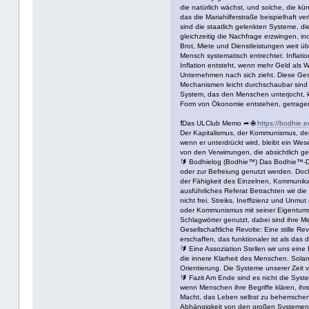
die natürlich wächst, und solche, die 
das die Mariahilferstraße beispielhaft v
sind die staatlich gelenkten Systeme, 
gleichzeitig die Nachfrage erzwingen, i
Brot, Miete und Dienstleistungen weit übe
Mensch systematisch entrechtet. Inflati
Inflation entsteht, wenn mehr Geld als 
Unternehmen nach sich zieht. Diese Ges
Mechanismen leicht durchschaubar sind –
System, das den Menschen unterjocht, k
Form von Ökonomie entstehen, getragen v
❗Das ULClub Memo ➦ 🌐
https://bodhie.e
Der Kapitalismus, der Kommunismus, der 
wenn er unterdrückt wird, bleibt ein We
von den Verwirrungen, die absichtlich 
🔰 Bodhielog (Bodhie™) Das Bodhie™-Den
oder zur Befreiung genutzt werden. Doch 
der Fähigkeit des Einzelnen, Kommunikat
ausführliches Referat Betrachten wir di
nicht frei. Streiks, Ineffizienz und Unm
oder Kommunismus mit seiner Eigentumskon
Schlagwörter genutzt, dabei sind ihre M
Gesellschaftliche Revolte: Eine stille Re
erschaffen, das funktionaler ist als das
🔰 Eine Assoziation Stellen wir uns eine
die innere Klarheit des Menschen. Solan
Orientierung. Die Systeme unserer Zeit v
🔰 Fazit Am Ende sind es nicht die Syst
wenn Menschen ihre Begriffe klären, ihr
Macht, das Leben selbst zu beherrschen
Abhängigkeit von den großen Systemen z