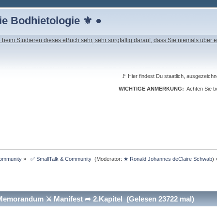
e Bodhietologie ⚜ ●
beim Studieren dieses eBuch sehr, sehr sorgfältig darauf, dass Sie niemals über e
🚩 Hier findest Du staatlich, ausgeze
WICHTIGE ANMERKUNG:
Achten Sie be
Community
»
 ✅ SmallTalk & Community 
(Moderator:
★ Ronald Johannes deClaire Schwab
) 
morandum ⚔ Manifest ➦ 2.Kapitel (Gelesen 23722 mal)