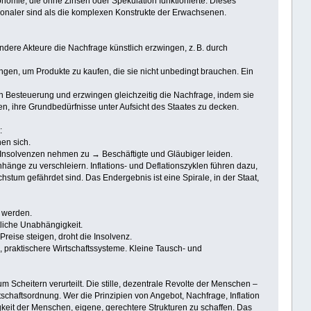
konomie, die ohne Zinsen oder Spekulation funktionierte. Dieses
tionaler sind als die komplexen Konstrukte der Erwachsenen.
ndere Akteure die Nachfrage künstlich erzwingen, z. B. durch
n, um Produkte zu kaufen, die sie nicht unbedingt brauchen. Ein
h Besteuerung und erzwingen gleichzeitig die Nachfrage, indem sie
 ihre Grundbedürfnisse unter Aufsicht des Staates zu decken.
:
en sich.
→ Insolvenzen nehmen zu → Beschäftigte und Gläubiger leiden.
nge zu verschleiern. Inflations- und Deflationszyklen führen dazu,
m gefährdet sind. Das Endergebnis ist eine Spirale, in der Staat,
t werden.
tliche Unabhängigkeit.
ise steigen, droht die Insolvenz.
e, praktischere Wirtschaftssysteme. Kleine Tausch- und
 Scheitern verurteilt. Die stille, dezentrale Revolte der Menschen –
schaftsordnung. Wer die Prinzipien von Angebot, Nachfrage, Inflation
igkeit der Menschen, eigene, gerechtere Strukturen zu schaffen. Das