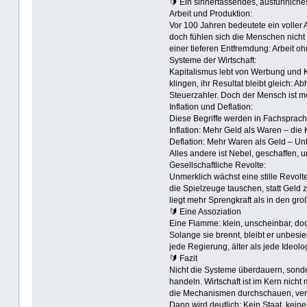
🔰 Ein sinnerfassendes, ausführliche
Arbeit und Produktion:
Vor 100 Jahren bedeutete ein volle
doch fühlen sich die Menschen nicht 
einer tieferen Entfremdung: Arbeit oh
Systeme der Wirtschaft:
Kapitalismus lebt von Werbung und 
klingen, ihr Resultat bleibt gleich: 
Steuerzahler. Doch der Mensch ist me
Inflation und Deflation:
Diese Begriffe werden in Fachsprache
Inflation: Mehr Geld als Waren – die K
Deflation: Mehr Waren als Geld – U
Alles andere ist Nebel, geschaffen,
Gesellschaftliche Revolte:
Unmerklich wächst eine stille Revolte
die Spielzeuge tauschen, statt Geld
liegt mehr Sprengkraft als in den gr
🔰 Eine Assoziation
Eine Flamme: klein, unscheinbar, doch
Solange sie brennt, bleibt er unbesi
jede Regierung, älter als jede Ideolog
🔰 Fazit
Nicht die Systeme überdauern, sonder
handeln. Wirtschaft ist im Kern nich
die Mechanismen durchschauen, verl
Dann wird deutlich: Kein Staat, kein