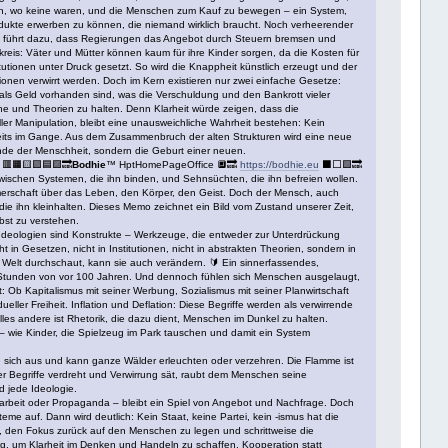
eren, wo keine waren, und die Menschen zum Kauf zu bewegen – ein System,
 Produkte erwerben zu können, die niemand wirklich braucht. Noch verheerender
ht, führt dazu, dass Regierungen das Angebot durch Steuern bremsen und
reis: Väter und Mütter können kaum für ihre Kinder sorgen, da die Kosten für
stitutionen unter Druck gesetzt. So wird die Knappheit künstlich erzeugt und der
ionen verwirrt werden. Doch im Kern existieren nur zwei einfache Gesetze:
 als Geld vorhanden sind, was die Verschuldung und den Bankrott vieler
e und Theorien zu halten. Denn Klarheit würde zeigen, dass die
ler Manipulation, bleibt eine unausweichliche Wahrheit bestehen: Kein
ereits im Gange. Aus dem Zusammenbruch der alten Strukturen wird eine neue
Ende der Menschheit, sondern die Geburt einer neuen.
 🟥🟧🟨🟩🟦🟪🔜
Bodhie
™ HptHomePageOffice 🔲🔜
https://bodhie.eu
⬛️⬜️🟪🔜
wischen Systemen, die ihn binden, und Sehnsüchten, die ihn befreien wollen.
ümerschaft über das Leben, den Körper, den Geist. Doch der Mensch, auch
e ihn kleinhalten. Dieses Memo zeichnet ein Bild vom Zustand unserer Zeit,
bst zu verstehen.
 Ideologien sind Konstrukte – Werkzeuge, die entweder zur Unterdrückung
in Gesetzen, nicht in Institutionen, nicht in abstrakten Theorien, sondern in
 Welt durchschaut, kann sie auch verändern. 🔰 Ein sinnerfassendes,
ger Stunden von vor 100 Jahren. Und dennoch fühlen sich Menschen ausgelaugt,
ft: Ob Kapitalismus mit seiner Werbung, Sozialismus mit seiner Planwirtschaft
ller Freiheit. Inflation und Deflation: Diese Begriffe werden als verwirrende
les andere ist Rhetorik, die dazu dient, Menschen im Dunkel zu halten.
en – wie Kinder, die Spielzeug im Park tauschen und damit ein System
sie sich aus und kann ganze Wälder erleuchten oder verzehren. Die Flamme ist
er Begriffe verdreht und Verwirrung sät, raubt dem Menschen seine
d jede Ideologie.
narbeit oder Propaganda – bleibt ein Spiel von Angebot und Nachfrage. Doch
e auf. Dann wird deutlich: Kein Staat, keine Partei, kein -ismus hat die
, den Fokus zurück auf den Menschen zu legen und schrittweise die
, um Klarheit im Denken und Handeln zu schaffen. Kooperation statt