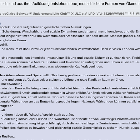
dlich, und aus ihrer Auflösung entstehen neue, menschlichere Formen von Ökonom
s deClaire Schwab ✉ Underground Life Club™ ⚔ ULC e.V. LPD IV-Vr 442/b/VVW/96™ 🇦🇹 Wie
u
politik und ihre tiefgreifenden gesellschaftlichen Auswirkungen
m Scheideweg. Wirtschaftliche und soziale Dynamiken werden zunehmend komplexer, und die En
ht längst nicht mehr nur um Wachstum oder Arbeitsplätze, sondern um die Stabilität ganzer Gesell
er globalen Krisen.
olitik
nd Konsum ist das Herzstück jeder funktionierenden Volkswirtschaft. Doch in vielen Ländern wird 
d notwendig, um öffentliche Infrastruktur, Bildung und soziale Sicherheit zu finanzieren. Proble
 Steuern können die Anreize für Arbeit und Investitionen untergraben und führen zu einem Teufe
rquote relativ zum Einkommen, was wiederum die Kaufkraft verringert.
ers Arbeitnehmer und Sparer trifft. Gleichzeitig profitieren Staaten indirekt von höheren nomina
kerung und sorgt dafür, dass selbst steigende Löhne die reale Kaufkraft kaum erhöhen.
 Einheitswährung
ie dem Euro sollte Integration und Handel erleichtern. In der Praxis jedoch entstehen erhebl
schwächerem Bruttoinlandsprodukt geraten in wirtschaftliche Abhängigkeit von stärkeren Volkswirt
flexibel zu gestalten, entfällt teilweise, wodurch nationale Anpassungsmechanismen bei Krisen star
naler Währungen an das Bruttoinlandsprodukt liegen. Nationale Währungen könnten parallel existi
ufzugeben.
haft
he Ideen haben die Wirtschaftspolitik stark geprägt.
 Förderung individueller Freiheit und Wohlstand, ist er heute oft von kurzfristiger Profitmaximier
leichheit und Ausbeutung ist gerechtfertigt, doch die vorgeschlagene Zentralisierung wirtschaftlic
reiheit des Marktes zu bewahren und gleichzeitig soziale Gerechtigkeit zu sichern. Nur ein ausge
r Resilienz