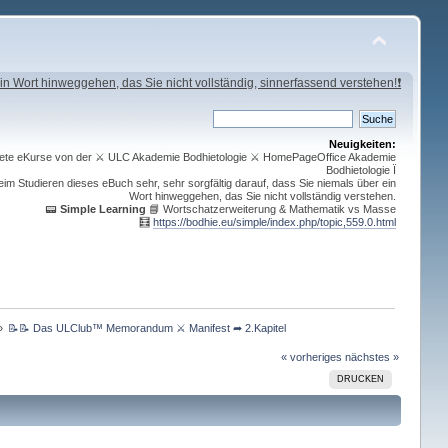
in Wort hinweggehen, das Sie nicht vollständig, sinnerfassend verstehen!❗
Neuigkeiten:
ichnete eKurse von der ⚔ ULC Akademie Bodhietologie ⚔ HomePageOffice Akademie
Bodhietologie Ï
im Studieren dieses eBuch sehr, sehr sorgfältig darauf, dass Sie niemals über ein
Wort hinweggehen, das Sie nicht vollständig verstehen.
📟
Simple Learning
📘 Wortschatzerweiterung & Mathematik vs Masse
🧮
https://bodhie.eu/simple/index.php/topic,559.0.html
»
📝📝 Das ULClub™ Memorandum ⚔ Manifest ➦ 2.Kapitel 
« vorheriges
nächstes »
DRUCKEN