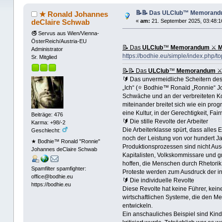
📝📝 Das ULClub™ Memorandum
★ Ronald Johannes
deClaire Schwab
«
am:
21. September 2025, 03:48:1
🚭 Servus aus Wien/Vienna-
ÖsterReich/Austria-EU
📝 Das
ULClub
™
Memorandum
⚔
M
Administrator
https://bodhie.eu/simple/index.php/to
Sr. Mitglied
📝📝 Das
ULClub
™
Memorandum
🔰 Das unvermeidliche Scheitern de
„Ich“ (⭐️ Bodhie™ Ronald „Ronnie“ 
Schwäche und an der verbreiteten Kor
miteinander breitet sich wie ein prog
eine Kultur, in der Gerechtigkeit, 
Beiträge: 476
🔰 Die stille Revolte der Arbeiter
Karma: +98/-2
Die Arbeiterklasse spürt, dass alles
Geschlecht:
noch der Leistung von vor hundert Ja
★ Bodhie™ Ronald "Ronnie"
Produktionsprozessen sind nicht Au
Johannes deClaire Schwab
Kapitalisten, Volkskommissare und gr
hoffen, die Menschen durch Rhetorik
Spamfilter spamfighter:
Proteste werden zum Ausdruck der in
office@bodhie.eu
🔰 Die individuelle Revolte
https://bodhie.eu
Diese Revolte hat keine Führer, kein
wirtschaftlichen Systeme, die den Men
entwickeln.
Ein anschauliches Beispiel sind Kind