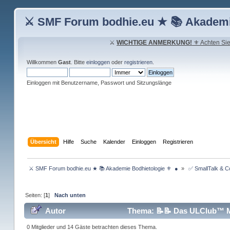
⚔ SMF Forum bodhie.eu ★ 📚 Akademi
⚔
WICHTIGE ANMERKUNG!
⚜ Achten Sie 
Willkommen
Gast
. Bitte
einloggen
oder
registrieren
.
Einloggen mit Benutzername, Passwort und Sitzungslänge
Übersicht
Hilfe
Suche
Kalender
Einloggen
Registrieren
 ⚔ SMF Forum bodhie.eu ★ 📚 Akademie Bodhietologie ⚜  ● 
»
 ✅ SmallTalk & 
Seiten: [
1
]
Nach unten
Autor
Thema: 📝📝 Das ULClub™ Me
0 Mitglieder und 14 Gäste betrachten dieses Thema.