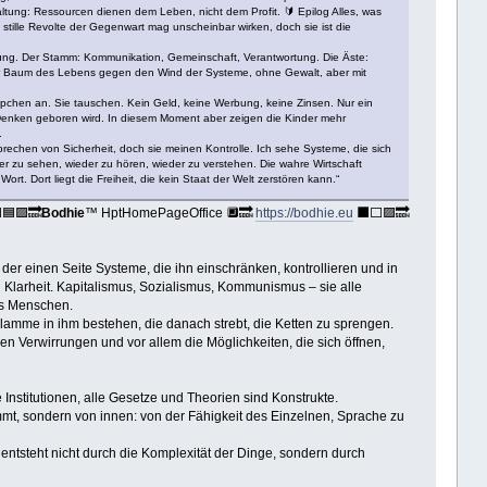
ltung: Ressourcen dienen dem Leben, nicht dem Profit. 🔰 Epilog Alles, was
 stille Revolte der Gegenwart mag unscheinbar wirken, doch sie ist die
rung. Der Stamm: Kommunikation, Gemeinschaft, Verantwortung. Die Äste:
 der Baum des Lebens gegen den Wind der Systeme, ohne Gewalt, aber mit
üppchen an. Sie tauschen. Kein Geld, keine Werbung, keine Zinsen. Nur ein
 Denken geboren wird. In diesem Moment aber zeigen die Kinder mehr
.
rechen von Sicherheit, doch sie meinen Kontrolle. Ich sehe Systeme, die sich
r zu sehen, wieder zu hören, wieder zu verstehen. Die wahre Wirtschaft
. Dort liegt die Freiheit, die kein Staat der Welt zerstören kann.“
🟦🟪🔜
Bodhie
™ HptHomePageOffice 🔲🔜
https://bodhie.eu
⬛️⬜️🟪🔜
der einen Seite Systeme, die ihn einschränken, kontrollieren und in
 Klarheit. Kapitalismus, Sozialismus, Kommunismus – sie alle
des Menschen.
amme in ihm bestehen, die danach strebt, die Ketten zu sprengen.
en Verwirrungen und vor allem die Möglichkeiten, die sich öffnen,
nstitutionen, alle Gesetze und Theorien sind Konstrukte.
t, sondern von innen: von der Fähigkeit des Einzelnen, Sprache zu
 entsteht nicht durch die Komplexität der Dinge, sondern durch