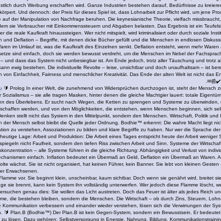
künstlich durch Werbung erschaffen wird. Ganze Industrien bestehen darauf, Bedürfnisse zu krei
erkörpert. Und dennoch: der Preis für dieses Spiel ist, dass Lohnarbeit zur Pflicht wird, um jene
die auf der Manipulation von Nachfrage beruhen. Die keynesianische Theorie, vielfach missbrauc
ndem sie Verbraucher mit Einkommenssteuern und Abgaben belasten. Das Ergebnis ist ein Teufelsk
r die reale Kaufkraft hinaussteigen. Wer nicht mitspielt, wird kriminalisiert oder durch soziale In
on und Deflation – Begriffe, mit denen dicke Bücher gefüllt und die Menschen in endlosen Diskuss
Waren im Umlauf ist, was die Kaufkraft des Einzelnen senkt. Deflation entsteht, wenn mehr Waren
etze sind einfach, doch sie werden bewusst verdreht, um die Menschen im Nebel der Fachsprach
 und dass das System nicht unbesiegbar ist. Am Ende jedoch, trotz aller Täuschung und trotz al
ann ewig bestehen. Die individuelle Revolte – leise, unsichtbar und doch unaufhaltsam – ist b
on Einfachheit, Fairness und menschlicher Kreativität. Das Ende der alten Welt ist nicht das 
.✉📰✔️
u
🔰 Prolog In einer Welt, die zunehmend von Widersprüchen durchzogen ist, steht der Mensch z
Sozialismus – sie alle tragen Masken, hinter denen die gleiche Machtgier lauert: totale Eigent
sen des Überlebens. Er sucht nach Wegen, die Ketten zu sprengen und Systeme zu überwinden, di
geschaffen werden, und von den Möglichkeiten, die entstehen, wenn Menschen beginnen, sich sel
ken stellt nicht das System in den Mittelpunkt, sondern den Menschen. Wirtschaft, Politik und
der Mensch selbst bleibt die Quelle jeder Ordnung. Bodhie™ erkennt: Die wahre Macht liegt nicht 
ion zu verstehen, Assoziationen zu bilden und klare Begriffe zu haben. Nur wer die Sprache der
e heutige Lage: Arbeit und Produktion: Die Arbeit eines Tages entspricht heute der Arbeit weni
ut spiegeln nicht Faulheit, sondern den tiefen Riss zwischen Arbeit und Sinn. Systeme der Wirtscha
zentration – alle Systeme führen in die gleiche Richtung: Abhängigkeit und Verlust von individue
echanismen einfach. Inflation bedeutet ein Übermaß an Geld, Deflation ein Übermaß an Waren. Al
volte wächst. Sie ist nicht organisiert, hat keinen Führer, kein Banner. Sie lebt von kleinen Gest
 der Erwachsenen.
 Flamme vor. Sie beginnt klein, unscheinbar, kaum sichtbar. Doch wenn sie genährt wird, breitet 
ge sie brennt, kann kein System ihn vollständig unterwerfen. Wer jedoch diese Flamme löscht, w
ersuchen genau dies: Sie wollen das Licht austreten. Doch das Feuer ist älter als jedes Reich un
eme, die bestehen bleiben, sondern die Menschen. Die Wirtschaft – ob durch Zins, Steuern, Loh
e Kommunikation verbessern und einander wieder verstehen, lösen sich die Verwirrungen der System
. 🔰 Plan.B (Bodhie™) Der Plan.B ist kein Gegen-System, sondern ein Bewusstsein. Er bedeutet
u lösen. Dazu gehören: Selbstversorgung in Energie, Nahrung, Bildung. Kommunikationstraining