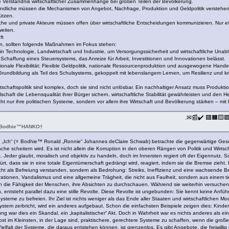
e Verständnis wirtschaftlicher Zusammenhänge bei großen Teilen der Bevölkerung.
gendliche müssen die Mechanismen von Angebot, Nachfrage, Produktion und Geldpolitik verstehen
ützen.
che und private Akteure müssen offen über wirtschaftliche Entscheidungen kommunizieren. Nur 
weiten.
ft
hern, sollten folgende Maßnahmen im Fokus stehen:
 in Technologie, Landwirtschaft und Industrie, um Versorgungssicherheit und wirtschaftliche Unab
chaffung eines Steuersystems, das Anreize für Arbeit, Investitionen und Innovationen belässt.
onale Flexibilität: Flexible Geldpolitik, nationale Ressourcenproduktion und ausgewogene Handels
 Grundbildung als Teil des Schulsystems, gekoppelt mit lebenslangem Lernen, um Resilienz und kr
schaftspolitik sind komplex, doch sie sind nicht unlösbar. Ein nachhaltiger Ansatz muss Produkti
schaft die Lebensqualität ihrer Bürger sichern, wirtschaftliche Stabilität gewährleisten und den
ht nur ihre politischen Systeme, sondern vor allem ihre Wirtschaft und Bevölkerung stärken – mit k
.✉📰✔️ 🟥🟧🟨
 🌈Bodhie™HANKO†
u
„Ich“ (⭐️ Bodhie™ Ronald „Ronnie“ Johannes deClaire Schwab) betrachte die gegenwärtige Gese
 scheitern wird. Es ist nicht allein die Korruption in den oberen Rängen von Politik und Wirt
kt. Jeder glaubt, moralisch und objektiv zu handeln, doch im Innersten regiert oft der Eigennutz
ürt, dass sie in eine totale Eigentümerschaft gedrängt wird, reagiert, indem sie die Bremse zieht.
t als Befreiung verstanden, sondern als Bedrohung: Streiks, Ineffizienz und eine wachsende Berei
ionen, Vandalismus und eine allgemeine Trägheit, die nicht aus Faulheit, sondern aus einem tie
en die Fähigkeit der Menschen, ihre Absichten zu durchschauen. Während sie weiterhin versuche
 entsteht parallel dazu eine stille Revolte. Diese Revolte ist ungebunden: Sie kennt keine Anfü
 Systeme zu befreien. Ihr Ziel ist nichts weniger als das Ende aller Staaten und wirtschaftliche
stem zerbricht, wird ein anderes aufgebaut. Schon die einfachsten Beispiele zeigen dies: Kinde
g war dies ein Skandal, ein „kapitalistischer“ Akt. Doch in Wahrheit war es nichts anderes als 
elbst im Kleinsten, in der Lage sind, praktischere, gerechtere Systeme zu schaffen, wenn die gr
Vielfalt der Systeme, die daraus entstehen können, ist grenzenlos. Es gibt Angebote, die freiwil