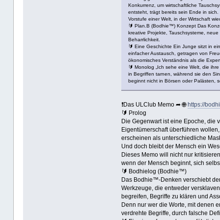
Konkurrenz, um wirtschaftliche Tauschsy
entsteht, trägt bereits sein Ende in sic
Vorstufe einer Welt, in der Wirtschaft w
🔰 Plan.B (Bodhie™) Konzept Das Konzep
kreative Projekte, Tauschsysteme, neue
Beharrlichkeit.
🔰 Eine Geschichte Ein Junge sitzt in e
einfacher Austausch, getragen von Freu
ökonomisches Verständnis als die Experte
🔰 Monolog „Ich sehe eine Welt, die ihr
in Begriffen tarnen, während sie den Si
beginnt nicht in Börsen oder Palästen, s
❗Das ULClub Memo ➦ 🌐
https://bodh
🔰 Prolog
Die Gegenwart ist eine Epoche, die v
Eigentümerschaft überführen wollen, 
erscheinen als unterschiedliche Mask
Und doch bleibt der Mensch ein Wese
Dieses Memo will nicht nur kritisier
wenn der Mensch beginnt, sich selbs
🔰 Bodhielog (Bodhie™)
Das Bodhie™-Denken verschiebt den Bl
Werkzeuge, die entweder versklaven
begreifen, Begriffe zu klären und Ass
Denn nur wer die Worte, mit denen er
verdrehte Begriffe, durch falsche Def