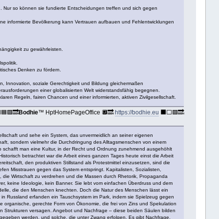
. Nur so können sie fundierte Entscheidungen treffen und sich gegen
eine informierte Bevölkerung kann Vertrauen aufbauen und Fehlentwicklungen
hängigkeit zu gewährleisten.
politik.
itisches Denken zu fördern.
on, Innovation, soziale Gerechtigkeit und Bildung gleichermaßen
 Herausforderungen einer globalisierten Welt widerstandsfähig begegnen.
laren Regeln, fairen Chancen und einer informierten, aktiven Zivilgesellschaft.
🟦🟪🔜
Bodhie
™ HptHomePageOffice 🔲🔜
https://bodhie.eu
⬛️⬜️🟪🔜
llschaft und sehe ein System, das unvermeidlich an seiner eigenen
schaft, sondern vielmehr die Durchdringung des Alltagsmenschen von einem
. So schafft man eine Kultur, in der Recht und Ordnung zunehmend ausgehöhlt
 Historisch betrachtet war die Arbeit eines ganzen Tages heute einst die Arbeit
tschaft, den produktiven Stillstand als Protestmittel einzusetzen, sind die
fen Misstrauen gegen das System entspringt. Kapitalisten, Sozialisten,
n, die Wirtschaft zu verdrehen und die Massen durch Rhetorik, Propaganda
hrer, keine Ideologie, kein Banner. Sie lebt vom einfachen Überdruss und dem
n Modelle, die den Menschen knechten. Doch die Natur des Menschen lässt ein
r in Russland erfanden ein Tauschsystem im Park, indem sie Spielzeug gegen
eine organische, gerechte Form von Ökonomie, die frei von Zins und Spekulation
oßen Strukturen versagen. Angebot und Nachfrage – diese beiden Säulen bilden
lig gegeben werden, und solche, die unter Zwang erfolgen. Es gibt Nachfrage,