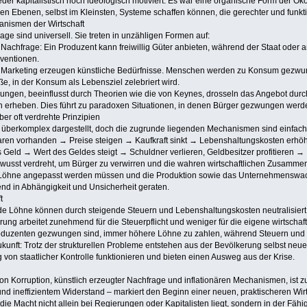
weder kapitalistisch noch ideologisch motiviert: Es war eine organische Form der Ö
len Ebenen, selbst im Kleinsten, Systeme schaffen können, die gerechter und funk
anismen der Wirtschaft
e sind universell. Sie treten in unzähligen Formen auf:
Nachfrage: Ein Produzent kann freiwillig Güter anbieten, während der Staat oder a
entionen.
Marketing erzeugen künstliche Bedürfnisse. Menschen werden zu Konsum gezwunge
aße, in der Konsum als Lebensziel zelebriert wird.
rungen, beeinflusst durch Theorien wie die von Keynes, drosseln das Angebot durc
rheben. Dies führt zu paradoxen Situationen, in denen Bürger gezwungen werden,
aber oft verdrehte Prinzipien
ig überkomplex dargestellt, doch die zugrunde liegenden Mechanismen sind einfach
Waren vorhanden → Preise steigen → Kaufkraft sinkt → Lebenshaltungskosten erhöh
 Geld → Wert des Geldes steigt → Schuldner verlieren, Geldbesitzer profitieren 
sst verdreht, um Bürger zu verwirren und die wahren wirtschaftlichen Zusammenhä
Löhne angepasst werden müssen und die Produktion sowie das Unternehmenswachstu
d in Abhängigkeit und Unsicherheit geraten.
t
ende Löhne können durch steigende Steuern und Lebenshaltungskosten neutralisier
ung arbeitet zunehmend für die Steuerpflicht und weniger für die eigene wirtschaf
uzenten gezwungen sind, immer höhere Löhne zu zahlen, während Steuern und Pre
Zukunft: Trotz der strukturellen Probleme entstehen aus der Bevölkerung selbst neu
n staatlicher Kontrolle funktionieren und bieten einen Ausweg aus der Krise.
 Korruption, künstlich erzeugter Nachfrage und inflationären Mechanismen, ist zum
nd ineffizientem Widerstand – markiert den Beginn einer neuen, praktischeren Wirt
 die Macht nicht allein bei Regierungen oder Kapitalisten liegt, sondern in der Fäh