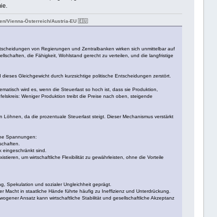
ie.
n/Vienna-Österreich/Austria-EU 🇪🇺
tscheidungen von Regierungen und Zentralbanken wirken sich unmittelbar auf
schaften, die Fähigkeit, Wohlstand gerecht zu verteilen, und die langfristige
dieses Gleichgewicht durch kurzsichtige politische Entscheidungen zerstört.
matisch wird es, wenn die Steuerlast so hoch ist, dass sie Produktion,
lskreis: Weniger Produktion treibt die Preise nach oben, steigende
len Löhnen, da die prozentuale Steuerlast steigt. Dieser Mechanismus verstärkt
iche Spannungen:
schaften.
k eingeschränkt sind.
eren, um wirtschaftliche Flexibilität zu gewährleisten, ohne die Vorteile
ung, Spekulation und sozialer Ungleichheit geprägt.
her Macht in staatliche Hände führte häufig zu Ineffizienz und Unterdrückung.
wogener Ansatz kann wirtschaftliche Stabilität und gesellschaftliche Akzeptanz