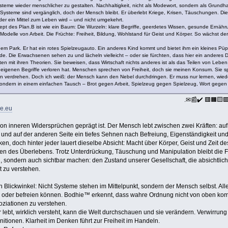
steme wieder menschlicher zu gestalten. Nachhaltigkeit, nicht als Modewort, sondern als Grundha
h. Systeme sind vergänglich, doch der Mensch bleibt. Er überlebt Kriege, Krisen, Täuschungen. Die
ieder ein Mittel zum Leben wird – und nicht umgekehrt.
t des Plan.B ist wie ein Baum: Die Wurzeln: klare Begriffe, geerdetes Wissen, gesunde Ernäh
 Modelle von Arbeit. Die Früchte: Freiheit, Bildung, Wohlstand für Geist und Körper. So wächst
inem Park. Er hat ein rotes Spielzeugauto. Ein anderes Kind kommt und bietet ihm ein kleines P
de. Die Erwachsenen sehen zu und lächeln vielleicht – oder sie fürchten, dass hier ein anderes
n mit ihren Theorien. Sie beweisen, dass Wirtschaft nichts anderes ist als das Teilen von Leben
e eigenen Begriffe verloren hat. Menschen sprechen von Freiheit, doch sie meinen Konsum. Sie sp
nn verdrehen. Doch ich weiß: der Mensch kann den Nebel durchdringen. Er muss nur lernen, wiede
ondern in einem einfachen Tausch – Brot gegen Arbeit, Spielzeug gegen Spielzeug, Wort gegen Wort
.✉📰✔️ 🟥🟧🟨
ie.eu
on inneren Widersprüchen geprägt ist. Der Mensch lebt zwischen zwei Kräften: auf 
und auf der anderen Seite ein tiefes Sehnen nach Befreiung, Eigenständigkeit und
en, doch hinter jeder lauert dieselbe Absicht: Macht über Körper, Geist und Zeit 
n des Überlebens. Trotz Unterdrückung, Täuschung und Manipulation bleibt die Fl
en, sondern auch sichtbar machen: den Zustand unserer Gesellschaft, die absichtlich
t zu verstehen.
ickwinkel: Nicht Systeme stehen im Mittelpunkt, sondern der Mensch selbst. Alle I
 oder befreien können. Bodhie™ erkennt, dass wahre Ordnung nicht von oben komm
oziationen zu verstehen.
 lebt, wirklich versteht, kann die Welt durchschauen und sie verändern. Verwirrung
initionen. Klarheit im Denken führt zur Freiheit im Handeln.