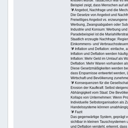
kritisiert wurde. Tatsächlich war es 
Beispiel zeigt, dass Menschen auf al
🔰 Angebot, Nachfrage und die Mech
Die Gesetze von Angebot und Nachfrag
Freiwilliges Angebot vs. erzwungene 
Werbung, Zwangsabgaben oder Subv
Industrie und Konsum: Werbung und 
Paradebeispiel ist die Mariahilferstr
Staatlich erzeugte Nachfrage: Regie
Einkommens- und Verbrauchssteuern e
🔰 Inflation und Deflation: einfache, 
Inflation und Deflation werden häuf
Inflation: Mehr Geld im Umlauf als 
Deflation: Mehr Waren vorhanden als
Diese Gesetzmäßigkeiten werden bewu
dass Ersparnisse entwertet werden, 
Wirtschaft und Bevölkerung zunehmen
🔰 Konsequenzen für die Gesellschaf
Erosion der Kaufkraft: Selbst steig
Abhängigkeit vom Staat: Die Bevölker
Kollaps von Unternehmen: Wenn Prod
Individuelle Selbstorganisation als 
Handelssysteme können unabhängig vo
🔰 Fazit
Das gegenwärtige System, geprägt von
sichtbar in kleinen Tauschsystemen u
und Deflation versteht, erkennt, dass