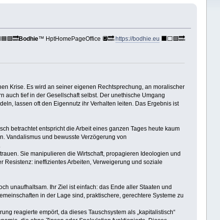
🟦🟪🔜
Bodhie
™ HptHomePageOffice 🔲🔜
https://bodhie.eu
⬛️⬜️🟪🔜
en Krise. Es wird an seiner eigenen Rechtsprechung, an moralischer
rn auch tief in der Gesellschaft selbst. Der unethische Umgang
eln, lassen oft den Eigennutz ihr Verhalten leiten. Das Ergebnis ist
isch betrachtet entspricht die Arbeit eines ganzen Tages heute kaum
ionen. Vandalismus und bewusste Verzögerung von
.
trauen. Sie manipulieren die Wirtschaft, propagieren Ideologien und
 Resistenz: ineffizientes Arbeiten, Verweigerung und soziale
ch unaufhaltsam. Ihr Ziel ist einfach: das Ende aller Staaten und
 Gemeinschaften in der Lage sind, praktischere, gerechtere Systeme zu
ung reagierte empört, da dieses Tauschsystem als „kapitalistisch“