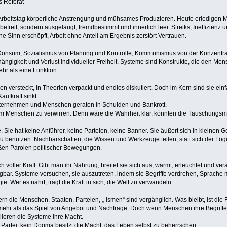
s Referat
r Arbeitstag körperliche Anstrengung und mühsames Produzieren. Heute erledigen
befreit, sondern ausgelaugt, fremdbestimmt und innerlich leer. Streiks, Ineffizien
ne Sinn erschöpft, Arbeit ohne Anteil am Ergebnis zerstört Vertrauen.
Konsum, Sozialismus von Planung und Kontrolle, Kommunismus von der Konzentrati
Abhängigkeit und Verlust individueller Freiheit. Systeme sind Konstrukte, die den 
hr als eine Funktion.
n versteckt, in Theorien verpackt und endlos diskutiert. Doch im Kern sind sie einf
aufkraft sinkt.
nternehmen und Menschen geraten in Schulden und Bankrott.
 um Menschen zu verwirren. Denn wäre die Wahrheit klar, könnten die Täuschungsm
. Sie hat keine Anführer, keine Parteien, keine Banner. Sie äußert sich in kleinen G
 zu benutzen. Nachbarschaften, die Wissen und Werkzeuge teilen, statt sich der Lo
oßen Parolen politischer Bewegungen.
 voller Kraft. Gibt man ihr Nahrung, breitet sie sich aus, wärmt, erleuchtet und ve
egbar. Systeme versuchen, sie auszutreten, indem sie Begriffe verdrehen, Sprache m
ie. Wer es nährt, trägt die Kraft in sich, die Welt zu verwandeln.
n die Menschen. Staaten, Parteien, „-ismen“ sind vergänglich. Was bleibt, ist di
t mehr als das Spiel von Angebot und Nachfrage. Doch wenn Menschen ihre Begriffe
ieren die Systeme ihre Macht.
e Partei, kein Dogma besitzt die Macht, das Leben selbst zu beherrschen.