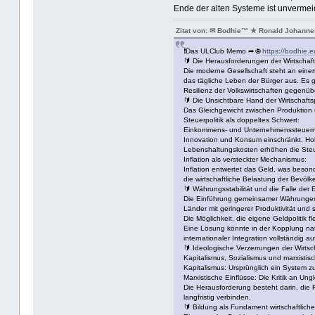
Ende der alten Systeme ist unvermei
Zitat von: ✉ Bodhie™ ★ Ronald Johanne
❗Das ULClub Memo ➦ 🌐
https://bodhie.e
🔰 Die Herausforderungen der Wirtschafts
Die moderne Gesellschaft steht an eine
das tägliche Leben der Bürger aus. Es ge
Resilienz der Volkswirtschaften gegenüb
🔰 Die Unsichtbare Hand der Wirtschaftsp
Das Gleichgewicht zwischen Produktion u
Steuerpolitik als doppeltes Schwert:
Einkommens- und Unternehmenssteuern sin
Innovation und Konsum einschränkt. Hohe
Lebenshaltungskosten erhöhen die Steue
Inflation als versteckter Mechanismus:
Inflation entwertet das Geld, was besond
die wirtschaftliche Belastung der Bevöl
🔰 Währungsstabilität und die Falle der
Die Einführung gemeinsamer Währungen w
Länder mit geringerer Produktivität und 
Die Möglichkeit, die eigene Geldpolitik 
Eine Lösung könnte in der Kopplung natio
internationaler Integration vollständig a
🔰 Ideologische Verzerrungen der Wirtsc
Kapitalismus, Sozialismus und marxistisc
Kapitalismus: Ursprünglich ein System zur
Marxistische Einflüsse: Die Kritik an Ung
Die Herausforderung besteht darin, die F
langfristig verbinden.
🔰 Bildung als Fundament wirtschaftliche