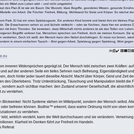
ieder ein Mittel zum Leben wird – und nicht umgekehrt.
t des Plan.B ist wie ein Baum: Die Wurzeln: klare Begriffe, geerdetes Wissen, gesunde Ernäh
 Modelle von Arbeit. Die Früchte: Freiheit, Bildung, Wohlstand für Geist und Körper. So wächst
inem Park. Er hat ein rotes Spielzeugauto. Ein anderes Kind kommt und bietet ihm ein kleines P
de. Die Erwachsenen sehen zu und lächeln vielleicht – oder sie fürchten, dass hier ein anderes
n mit ihren Theorien. Sie beweisen, dass Wirtschaft nichts anderes ist als das Teilen von Leben
e eigenen Begriffe verloren hat. Menschen sprechen von Freiheit, doch sie meinen Konsum. Sie sp
nn verdrehen. Doch ich weiß: der Mensch kann den Nebel durchdringen. Er muss nur lernen, wiede
ondern in einem einfachen Tausch – Brot gegen Arbeit, Spielzeug gegen Spielzeug, Wort gegen Wort
.✉📰✔️ 🟥🟧🟨
ie.eu
on inneren Widersprüchen geprägt ist. Der Mensch lebt zwischen zwei Kräften: auf 
und auf der anderen Seite ein tiefes Sehnen nach Befreiung, Eigenständigkeit und
en, doch hinter jeder lauert dieselbe Absicht: Macht über Körper, Geist und Zeit 
n des Überlebens. Trotz Unterdrückung, Täuschung und Manipulation bleibt die Fl
en, sondern auch sichtbar machen: den Zustand unserer Gesellschaft, die absichtlich
t zu verstehen.
ickwinkel: Nicht Systeme stehen im Mittelpunkt, sondern der Mensch selbst. Alle I
 oder befreien können. Bodhie™ erkennt, dass wahre Ordnung nicht von oben komm
oziationen zu verstehen.
 lebt, wirklich versteht, kann die Welt durchschauen und sie verändern. Verwirrung
initionen. Klarheit im Denken führt zur Freiheit im Handeln.
s Referat