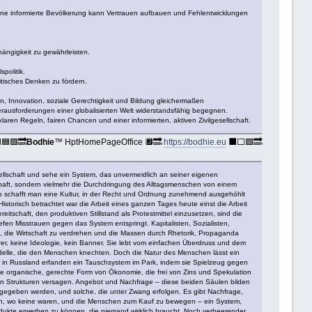
eine informierte Bevölkerung kann Vertrauen aufbauen und Fehlentwicklungen
hängigkeit zu gewährleisten.
politik.
itisches Denken zu fördern.
on, Innovation, soziale Gerechtigkeit und Bildung gleichermaßen
 Herausforderungen einer globalisierten Welt widerstandsfähig begegnen.
laren Regeln, fairen Chancen und einer informierten, aktiven Zivilgesellschaft.
🟦🟪🔜
Bodhie
™ HptHomePageOffice 🔲🔜
https://bodhie.eu
⬛️⬜️🟪🔜
llschaft und sehe ein System, das unvermeidlich an seiner eigenen
schaft, sondern vielmehr die Durchdringung des Alltagsmenschen von einem
. So schafft man eine Kultur, in der Recht und Ordnung zunehmend ausgehöhlt
 Historisch betrachtet war die Arbeit eines ganzen Tages heute einst die Arbeit
tschaft, den produktiven Stillstand als Protestmittel einzusetzen, sind die
fen Misstrauen gegen das System entspringt. Kapitalisten, Sozialisten,
n, die Wirtschaft zu verdrehen und die Massen durch Rhetorik, Propaganda
hrer, keine Ideologie, kein Banner. Sie lebt vom einfachen Überdruss und dem
n Modelle, die den Menschen knechten. Doch die Natur des Menschen lässt ein
r in Russland erfanden ein Tauschsystem im Park, indem sie Spielzeug gegen
eine organische, gerechte Form von Ökonomie, die frei von Zins und Spekulation
oßen Strukturen versagen. Angebot und Nachfrage – diese beiden Säulen bilden
lig gegeben werden, und solche, die unter Zwang erfolgen. Es gibt Nachfrage,
eren, wo keine waren, und die Menschen zum Kauf zu bewegen – ein System,
 Produkte erwerben zu können, die niemand wirklich braucht. Noch verheerender