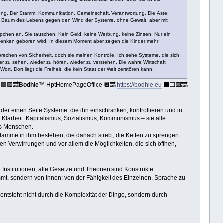
rung. Der Stamm: Kommunikation, Gemeinschaft, Verantwortung. Die Äste:
 der Baum des Lebens gegen den Wind der Systeme, ohne Gewalt, aber mit
üppchen an. Sie tauschen. Kein Geld, keine Werbung, keine Zinsen. Nur ein
 Denken geboren wird. In diesem Moment aber zeigen die Kinder mehr
.
rechen von Sicherheit, doch sie meinen Kontrolle. Ich sehe Systeme, die sich
r zu sehen, wieder zu hören, wieder zu verstehen. Die wahre Wirtschaft
. Dort liegt die Freiheit, die kein Staat der Welt zerstören kann.“
🟦🟪🔜
Bodhie
™ HptHomePageOffice 🔲🔜
https://bodhie.eu
⬛️⬜️🟪🔜
der einen Seite Systeme, die ihn einschränken, kontrollieren und in
 Klarheit. Kapitalismus, Sozialismus, Kommunismus – sie alle
des Menschen.
amme in ihm bestehen, die danach strebt, die Ketten zu sprengen.
en Verwirrungen und vor allem die Möglichkeiten, die sich öffnen,
nstitutionen, alle Gesetze und Theorien sind Konstrukte.
t, sondern von innen: von der Fähigkeit des Einzelnen, Sprache zu
 entsteht nicht durch die Komplexität der Dinge, sondern durch