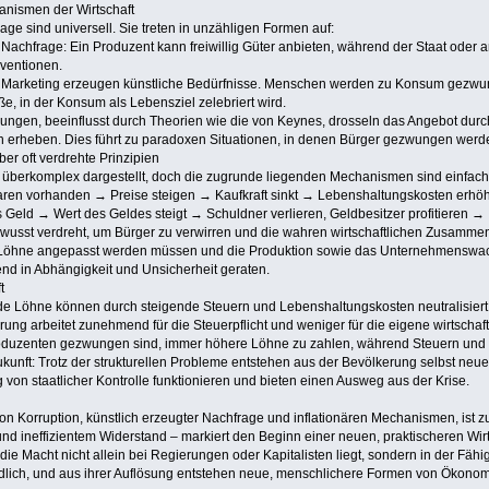
anismen der Wirtschaft
e sind universell. Sie treten in unzähligen Formen auf:
Nachfrage: Ein Produzent kann freiwillig Güter anbieten, während der Staat oder a
entionen.
Marketing erzeugen künstliche Bedürfnisse. Menschen werden zu Konsum gezwunge
aße, in der Konsum als Lebensziel zelebriert wird.
rungen, beeinflusst durch Theorien wie die von Keynes, drosseln das Angebot durc
rheben. Dies führt zu paradoxen Situationen, in denen Bürger gezwungen werden,
aber oft verdrehte Prinzipien
ig überkomplex dargestellt, doch die zugrunde liegenden Mechanismen sind einfach
Waren vorhanden → Preise steigen → Kaufkraft sinkt → Lebenshaltungskosten erhöh
 Geld → Wert des Geldes steigt → Schuldner verlieren, Geldbesitzer profitieren 
sst verdreht, um Bürger zu verwirren und die wahren wirtschaftlichen Zusammenhä
Löhne angepasst werden müssen und die Produktion sowie das Unternehmenswachstu
d in Abhängigkeit und Unsicherheit geraten.
t
ende Löhne können durch steigende Steuern und Lebenshaltungskosten neutralisier
ung arbeitet zunehmend für die Steuerpflicht und weniger für die eigene wirtschaf
uzenten gezwungen sind, immer höhere Löhne zu zahlen, während Steuern und Pre
Zukunft: Trotz der strukturellen Probleme entstehen aus der Bevölkerung selbst neu
n staatlicher Kontrolle funktionieren und bieten einen Ausweg aus der Krise.
 Korruption, künstlich erzeugter Nachfrage und inflationären Mechanismen, ist zum
nd ineffizientem Widerstand – markiert den Beginn einer neuen, praktischeren Wirt
 die Macht nicht allein bei Regierungen oder Kapitalisten liegt, sondern in der Fäh
dlich, und aus ihrer Auflösung entstehen neue, menschlichere Formen von Ökonom