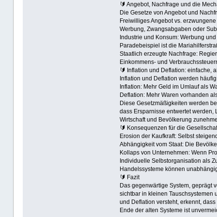
🔰 Angebot, Nachfrage und die Mech
Die Gesetze von Angebot und Nachfrag
Freiwilliges Angebot vs. erzwungene 
Werbung, Zwangsabgaben oder Subv
Industrie und Konsum: Werbung und 
Paradebeispiel ist die Mariahilferstr
Staatlich erzeugte Nachfrage: Regie
Einkommens- und Verbrauchssteuern e
🔰 Inflation und Deflation: einfache, 
Inflation und Deflation werden häuf
Inflation: Mehr Geld im Umlauf als 
Deflation: Mehr Waren vorhanden als
Diese Gesetzmäßigkeiten werden bewu
dass Ersparnisse entwertet werden, 
Wirtschaft und Bevölkerung zunehmen
🔰 Konsequenzen für die Gesellschaf
Erosion der Kaufkraft: Selbst steig
Abhängigkeit vom Staat: Die Bevölker
Kollaps von Unternehmen: Wenn Prod
Individuelle Selbstorganisation als 
Handelssysteme können unabhängig vo
🔰 Fazit
Das gegenwärtige System, geprägt von
sichtbar in kleinen Tauschsystemen u
und Deflation versteht, erkennt, dass
Ende der alten Systeme ist unvermei