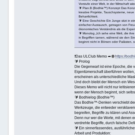
Vorstufe einer Welt, in der Wirtschaft w
🔰 Plan.B (Bodhie™) Konzept Das Konzep
kreative Projekte, Tauschsysteme, neue
Beharrlichkeit.
🔰 Eine Geschichte Ein Junge sitzt in e
einfacher Austausch, getragen von Freu
ökonomisches Verständnis als die Experte
🔰 Monolog „Ich sehe eine Welt, die ihr
in Begriffen tarnen, während sie den Si
beginnt nicht in Börsen oder Palästen, s
❗Das ULClub Memo ➦ 🌐
https://bodh
🔰 Prolog
Die Gegenwart ist eine Epoche, die v
Eigentümerschaft überführen wollen, 
erscheinen als unterschiedliche Mask
Und doch bleibt der Mensch ein Wese
Dieses Memo will nicht nur kritisier
wenn der Mensch beginnt, sich selbs
🔰 Bodhielog (Bodhie™)
Das Bodhie™-Denken verschiebt den Bl
Werkzeuge, die entweder versklaven
begreifen, Begriffe zu klären und Ass
Denn nur wer die Worte, mit denen er
verdrehte Begriffe, durch falsche Def
🔰 Ein sinnerfassendes, ausführliche
Arbeit und Produktion: