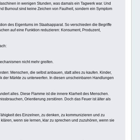
 Maschinen in wenigen Stunden, was damals ein Tagwerk war. Und
z und Burnout sind keine Zeichen von Faulheit, sondern ein Symptom
on des Eigentums im Staatsapparat. So verschieden die Begriffe
Menschen auf eine Funktion reduzieren: Konsument, Produzent,
ach:
echanismen nicht mehr greifen.
esten: Menschen, die selbst anbauen, statt alles zu kaufen. Kinder,
gik der Märkte zu unterwerfen. In diesen unscheinbaren Handlungen
rändert alles. Diese Flamme ist die innere Klarheit des Menschen.
issbrauchen, Orientierung zerstören. Doch das Feuer ist älter als
e Fähigkeit des Einzelnen, zu denken, zu kommunizieren und zu
 klären, wenn sie lernen, klar zu sprechen und zuzuhören, wenn sie