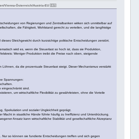
n/Vienna-Österreich/Austria-EU 🇪🇺
tscheidungen von Regierungen und Zentralbanken wirken sich unmittelbar auf
schaften, die Fähigkeit, Wohlstand gerecht zu verteilen, und die langfristige
dieses Gleichgewicht durch kurzsichtige politische Entscheidungen zerstört.
matisch wird es, wenn die Steuerlast so hoch ist, dass sie Produktion,
lskreis: Weniger Produktion treibt die Preise nach oben, steigende
len Löhnen, da die prozentuale Steuerlast steigt. Dieser Mechanismus verstärkt
iche Spannungen:
schaften.
k eingeschränkt sind.
eren, um wirtschaftliche Flexibilität zu gewährleisten, ohne die Vorteile
ung, Spekulation und sozialer Ungleichheit geprägt.
her Macht in staatliche Hände führte häufig zu Ineffizienz und Unterdrückung.
wogener Ansatz kann wirtschaftliche Stabilität und gesellschaftliche Akzeptanz
. Nur so können sie fundierte Entscheidungen treffen und sich gegen