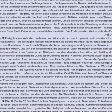
die auf der Manipulation von Nachfrage beruhen. Die keynesianische Theorie, vielfach missbrauc
ndem sie Verbraucher mit Einkommenssteuern und Abgaben belasten. Das Ergebnis ist ein Teufelsk
r die reale Kaufkraft hinaussteigen. Wer nicht mitspielt, wird kriminalisiert oder durch soziale In
on und Deflation – Begriffe, mit denen dicke Bücher gefüllt und die Menschen in endlosen Diskuss
Waren im Umlauf ist, was die Kaufkraft des Einzelnen senkt. Deflation entsteht, wenn mehr Waren
etze sind einfach, doch sie werden bewusst verdreht, um die Menschen im Nebel der Fachsprach
 und dass das System nicht unbesiegbar ist. Am Ende jedoch, trotz aller Täuschung und trotz al
ann ewig bestehen. Die individuelle Revolte – leise, unsichtbar und doch unaufhaltsam – ist b
on Einfachheit, Fairness und menschlicher Kreativität. Das Ende der alten Welt ist nicht das 
.✉📰✔️
u
🔰 Prolog In einer Welt, die zunehmend von Widersprüchen durchzogen ist, steht der Mensch z
Sozialismus – sie alle tragen Masken, hinter denen die gleiche Machtgier lauert: totale Eigent
sen des Überlebens. Er sucht nach Wegen, die Ketten zu sprengen und Systeme zu überwinden, di
geschaffen werden, und von den Möglichkeiten, die entstehen, wenn Menschen beginnen, sich sel
ken stellt nicht das System in den Mittelpunkt, sondern den Menschen. Wirtschaft, Politik und
der Mensch selbst bleibt die Quelle jeder Ordnung. Bodhie™ erkennt: Die wahre Macht liegt nicht 
ion zu verstehen, Assoziationen zu bilden und klare Begriffe zu haben. Nur wer die Sprache der
e heutige Lage: Arbeit und Produktion: Die Arbeit eines Tages entspricht heute der Arbeit weni
ut spiegeln nicht Faulheit, sondern den tiefen Riss zwischen Arbeit und Sinn. Systeme der Wirtscha
zentration – alle Systeme führen in die gleiche Richtung: Abhängigkeit und Verlust von individue
echanismen einfach. Inflation bedeutet ein Übermaß an Geld, Deflation ein Übermaß an Waren. Al
volte wächst. Sie ist nicht organisiert, hat keinen Führer, kein Banner. Sie lebt von kleinen Gest
 der Erwachsenen.
 Flamme vor. Sie beginnt klein, unscheinbar, kaum sichtbar. Doch wenn sie genährt wird, breitet 
ge sie brennt, kann kein System ihn vollständig unterwerfen. Wer jedoch diese Flamme löscht, w
ersuchen genau dies: Sie wollen das Licht austreten. Doch das Feuer ist älter als jedes Reich un
eme, die bestehen bleiben, sondern die Menschen. Die Wirtschaft – ob durch Zins, Steuern, Loh
e Kommunikation verbessern und einander wieder verstehen, lösen sich die Verwirrungen der System
. 🔰 Plan.B (Bodhie™) Der Plan.B ist kein Gegen-System, sondern ein Bewusstsein. Er bedeutet
u lösen. Dazu gehören: Selbstversorgung in Energie, Nahrung, Bildung. Kommunikationstraining
steme wieder menschlicher zu gestalten. Nachhaltigkeit, nicht als Modewort, sondern als Grundha
h. Systeme sind vergänglich, doch der Mensch bleibt. Er überlebt Kriege, Krisen, Täuschungen. Die