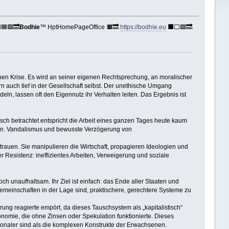
🟦🟪🔜
Bodhie
™ HptHomePageOffice 🔲🔜
https://bodhie.eu
⬛️⬜️🟪🔜
en Krise. Es wird an seiner eigenen Rechtsprechung, an moralischer
rn auch tief in der Gesellschaft selbst. Der unethische Umgang
eln, lassen oft den Eigennutz ihr Verhalten leiten. Das Ergebnis ist
isch betrachtet entspricht die Arbeit eines ganzen Tages heute kaum
ionen. Vandalismus und bewusste Verzögerung von
.
trauen. Sie manipulieren die Wirtschaft, propagieren Ideologien und
 Resistenz: ineffizientes Arbeiten, Verweigerung und soziale
ch unaufhaltsam. Ihr Ziel ist einfach: das Ende aller Staaten und
 Gemeinschaften in der Lage sind, praktischere, gerechtere Systeme zu
ung reagierte empört, da dieses Tauschsystem als „kapitalistisch“
konomie, die ohne Zinsen oder Spekulation funktionierte. Dieses
tionaler sind als die komplexen Konstrukte der Erwachsenen.