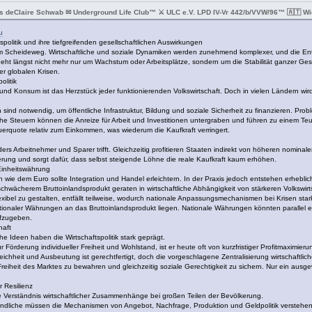
s deClaire Schwab ✉ Underground Life Club™ ⚔ ULC e.V. LPD IV-Vr 442/b/VVW/96™ 🇦🇹 Wie
u
politik und ihre tiefgreifenden gesellschaftlichen Auswirkungen
m Scheideweg. Wirtschaftliche und soziale Dynamiken werden zunehmend komplexer, und die En
ht längst nicht mehr nur um Wachstum oder Arbeitsplätze, sondern um die Stabilität ganzer Gesell
er globalen Krisen.
olitik
nd Konsum ist das Herzstück jeder funktionierenden Volkswirtschaft. Doch in vielen Ländern wird 
d notwendig, um öffentliche Infrastruktur, Bildung und soziale Sicherheit zu finanzieren. Proble
 Steuern können die Anreize für Arbeit und Investitionen untergraben und führen zu einem Teufe
rquote relativ zum Einkommen, was wiederum die Kaufkraft verringert.
ers Arbeitnehmer und Sparer trifft. Gleichzeitig profitieren Staaten indirekt von höheren nomina
kerung und sorgt dafür, dass selbst steigende Löhne die reale Kaufkraft kaum erhöhen.
 Einheitswährung
ie dem Euro sollte Integration und Handel erleichtern. In der Praxis jedoch entstehen erhebl
schwächerem Bruttoinlandsprodukt geraten in wirtschaftliche Abhängigkeit von stärkeren Volkswirt
flexibel zu gestalten, entfällt teilweise, wodurch nationale Anpassungsmechanismen bei Krisen star
naler Währungen an das Bruttoinlandsprodukt liegen. Nationale Währungen könnten parallel existi
ufzugeben.
haft
he Ideen haben die Wirtschaftspolitik stark geprägt.
 Förderung individueller Freiheit und Wohlstand, ist er heute oft von kurzfristiger Profitmaximier
leichheit und Ausbeutung ist gerechtfertigt, doch die vorgeschlagene Zentralisierung wirtschaftlic
reiheit des Marktes zu bewahren und gleichzeitig soziale Gerechtigkeit zu sichern. Nur ein ausge
r Resilienz
e Verständnis wirtschaftlicher Zusammenhänge bei großen Teilen der Bevölkerung.
gendliche müssen die Mechanismen von Angebot, Nachfrage, Produktion und Geldpolitik verstehen