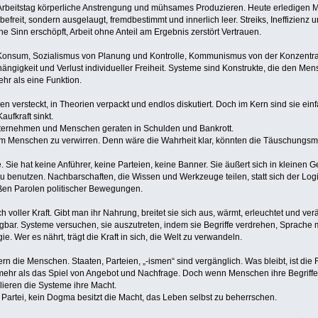
r Arbeitstag körperliche Anstrengung und mühsames Produzieren. Heute erledigen
befreit, sondern ausgelaugt, fremdbestimmt und innerlich leer. Streiks, Ineffizien
ne Sinn erschöpft, Arbeit ohne Anteil am Ergebnis zerstört Vertrauen.
Konsum, Sozialismus von Planung und Kontrolle, Kommunismus von der Konzentrati
Abhängigkeit und Verlust individueller Freiheit. Systeme sind Konstrukte, die den 
hr als eine Funktion.
n versteckt, in Theorien verpackt und endlos diskutiert. Doch im Kern sind sie einf
aufkraft sinkt.
nternehmen und Menschen geraten in Schulden und Bankrott.
 um Menschen zu verwirren. Denn wäre die Wahrheit klar, könnten die Täuschungsm
. Sie hat keine Anführer, keine Parteien, keine Banner. Sie äußert sich in kleinen G
 zu benutzen. Nachbarschaften, die Wissen und Werkzeuge teilen, statt sich der Lo
oßen Parolen politischer Bewegungen.
 voller Kraft. Gibt man ihr Nahrung, breitet sie sich aus, wärmt, erleuchtet und ve
egbar. Systeme versuchen, sie auszutreten, indem sie Begriffe verdrehen, Sprache m
ie. Wer es nährt, trägt die Kraft in sich, die Welt zu verwandeln.
n die Menschen. Staaten, Parteien, „-ismen“ sind vergänglich. Was bleibt, ist di
t mehr als das Spiel von Angebot und Nachfrage. Doch wenn Menschen ihre Begriffe
ieren die Systeme ihre Macht.
e Partei, kein Dogma besitzt die Macht, das Leben selbst zu beherrschen.