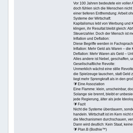
Vor 100 Jahren bedeutete ein volle
doch fühlen sich die Menschen nicht 
einer tieferen Entfremdung: Arbeit oh
Systeme der Wirtschaft:
Kapitalismus lebt von Werbung und 
klingen, ihr Resultat bleibt gleich: 
Steuerzahler. Doch der Mensch ist me
Inflation und Deflation:
Diese Begriffe werden in Fachsprache
Inflation: Mehr Geld als Waren – die K
Deflation: Mehr Waren als Geld – U
Alles andere ist Nebel, geschaffen,
Gesellschaftliche Revolte:
Unmerklich wächst eine stille Revolte
die Spielzeuge tauschen, statt Geld
liegt mehr Sprengkraft als in den gr
🔰 Eine Assoziation
Eine Flamme: klein, unscheinbar, doch
Solange sie brennt, bleibt er unbesi
jede Regierung, älter als jede Ideolog
🔰 Fazit
Nicht die Systeme überdauern, sonder
handeln. Wirtschaft ist im Kern nich
die Mechanismen durchschauen, verl
Dann wird deutlich: Kein Staat, kein
🔰 Plan.B (Bodhie™)