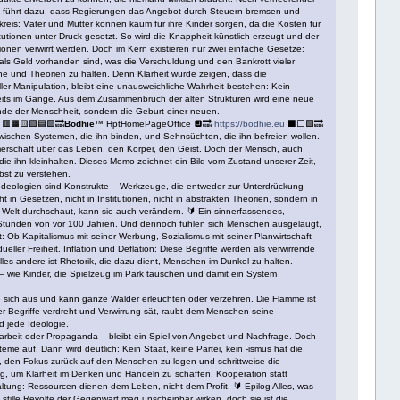
ht, führt dazu, dass Regierungen das Angebot durch Steuern bremsen und
reis: Väter und Mütter können kaum für ihre Kinder sorgen, da die Kosten für
stitutionen unter Druck gesetzt. So wird die Knappheit künstlich erzeugt und der
ionen verwirrt werden. Doch im Kern existieren nur zwei einfache Gesetze:
 als Geld vorhanden sind, was die Verschuldung und den Bankrott vieler
e und Theorien zu halten. Denn Klarheit würde zeigen, dass die
ler Manipulation, bleibt eine unausweichliche Wahrheit bestehen: Kein
ereits im Gange. Aus dem Zusammenbruch der alten Strukturen wird eine neue
Ende der Menschheit, sondern die Geburt einer neuen.
 🟥🟧🟨🟩🟦🟪🔜
Bodhie
™ HptHomePageOffice 🔲🔜
https://bodhie.eu
⬛️⬜️🟪🔜
wischen Systemen, die ihn binden, und Sehnsüchten, die ihn befreien wollen.
ümerschaft über das Leben, den Körper, den Geist. Doch der Mensch, auch
e ihn kleinhalten. Dieses Memo zeichnet ein Bild vom Zustand unserer Zeit,
bst zu verstehen.
 Ideologien sind Konstrukte – Werkzeuge, die entweder zur Unterdrückung
in Gesetzen, nicht in Institutionen, nicht in abstrakten Theorien, sondern in
 Welt durchschaut, kann sie auch verändern. 🔰 Ein sinnerfassendes,
ger Stunden von vor 100 Jahren. Und dennoch fühlen sich Menschen ausgelaugt,
ft: Ob Kapitalismus mit seiner Werbung, Sozialismus mit seiner Planwirtschaft
ller Freiheit. Inflation und Deflation: Diese Begriffe werden als verwirrende
les andere ist Rhetorik, die dazu dient, Menschen im Dunkel zu halten.
en – wie Kinder, die Spielzeug im Park tauschen und damit ein System
sie sich aus und kann ganze Wälder erleuchten oder verzehren. Die Flamme ist
er Begriffe verdreht und Verwirrung sät, raubt dem Menschen seine
d jede Ideologie.
narbeit oder Propaganda – bleibt ein Spiel von Angebot und Nachfrage. Doch
e auf. Dann wird deutlich: Kein Staat, keine Partei, kein -ismus hat die
, den Fokus zurück auf den Menschen zu legen und schrittweise die
, um Klarheit im Denken und Handeln zu schaffen. Kooperation statt
ltung: Ressourcen dienen dem Leben, nicht dem Profit. 🔰 Epilog Alles, was
 stille Revolte der Gegenwart mag unscheinbar wirken, doch sie ist die