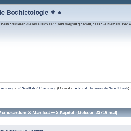
e Bodhietologie ⚜ ●
beim Studieren dieses eBuch sehr, sehr sorgfältig darauf, dass Sie niemals über e
Community
»
 ✅ SmallTalk & Community 
(Moderator:
★ Ronald Johannes deClaire Schwab
) 
morandum ⚔ Manifest ➦ 2.Kapitel (Gelesen 23716 mal)
 ⚔ Manifest ➦ 2.Kapitel