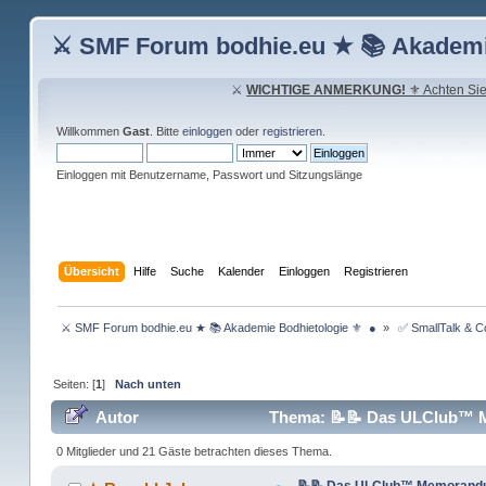
⚔ SMF Forum bodhie.eu ★ 📚 Akademi
⚔
WICHTIGE ANMERKUNG!
⚜ Achten Sie 
Willkommen
Gast
. Bitte
einloggen
oder
registrieren
.
Einloggen mit Benutzername, Passwort und Sitzungslänge
Übersicht
Hilfe
Suche
Kalender
Einloggen
Registrieren
 ⚔ SMF Forum bodhie.eu ★ 📚 Akademie Bodhietologie ⚜  ● 
»
 ✅ SmallTalk & 
Seiten: [
1
]
Nach unten
Autor
Thema: 📝📝 Das ULClub™ Me
0 Mitglieder und 21 Gäste betrachten dieses Thema.
📝📝 Das ULClub™ Memorandum