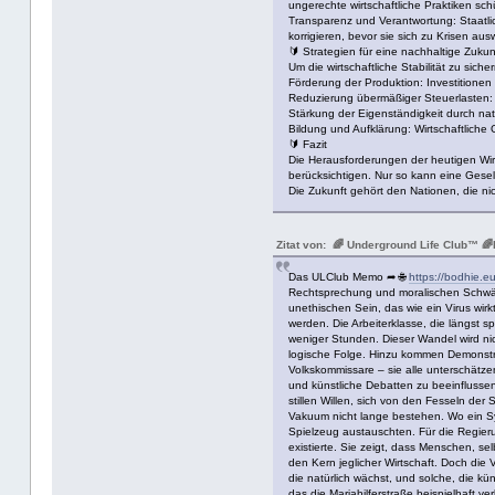
ungerechte wirtschaftliche Praktiken sch
Transparenz und Verantwortung: Staatli
korrigieren, bevor sie sich zu Krisen aus
🔰 Strategien für eine nachhaltige Zukun
Um die wirtschaftliche Stabilität zu sic
Förderung der Produktion: Investitionen
Reduzierung übermäßiger Steuerlasten: S
Stärkung der Eigenständigkeit durch nati
Bildung und Aufklärung: Wirtschaftliche
🔰 Fazit
Die Herausforderungen der heutigen Wirt
berücksichtigen. Nur so kann eine Gesell
Die Zukunft gehört den Nationen, die nic
Zitat von: 🌈 Underground Life Club™
Das ULClub Memo ➦ 🌐
https://bodhie.e
Rechtsprechung und moralischen Schwäche
unethischen Sein, das wie ein Virus wir
werden. Die Arbeiterklasse, die längst sp
weniger Stunden. Dieser Wandel wird nich
logische Folge. Hinzu kommen Demonstrat
Volkskommissare – sie alle unterschätz
und künstliche Debatten zu beeinflussen,
stillen Willen, sich von den Fesseln der
Vakuum nicht lange bestehen. Wo ein Sy
Spielzeug austauschten. Für die Regierun
existierte. Sie zeigt, dass Menschen, s
den Kern jeglicher Wirtschaft. Doch die 
die natürlich wächst, und solche, die 
das die Mariahilferstraße beispielhaft v