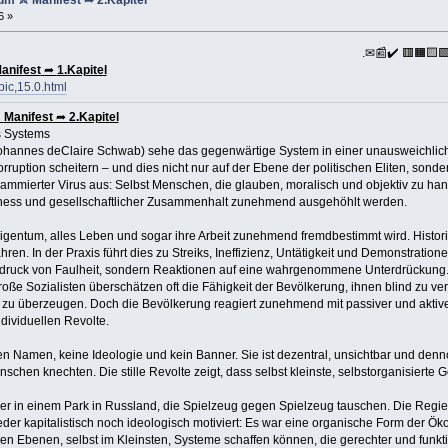
6 »
.✉📰✔️ 🟥🟧🟨
anifest
➦
1.Kapitel
pic,15.0.html
⚔
Manifest
➦
2.Kapitel
s Systems
Johannes deClaire Schwab) sehe das gegenwärtige System in einer unausweichlich
ruption scheitern – und dies nicht nur auf der Ebene der politischen Eliten, sonde
rammierter Virus aus: Selbst Menschen, die glauben, moralisch und objektiv zu hand
Fairness und gesellschaftlicher Zusammenhalt zunehmend ausgehöhlt werden.
 Eigentum, alles Leben und sogar ihre Arbeit zunehmend fremdbestimmt wird. Histor
hren. In der Praxis führt dies zu Streiks, Ineffizienz, Untätigkeit und Demonstrat
sdruck von Faulheit, sondern Reaktionen auf eine wahrgenommene Unterdrückung
oße Sozialisten überschätzen oft die Fähigkeit der Bevölkerung, ihnen blind zu ver
 zu überzeugen. Doch die Bevölkerung reagiert zunehmend mit passiver und aktiver
dividuellen Revolte.
en Namen, keine Ideologie und kein Banner. Sie ist dezentral, unsichtbar und denno
schen knechten. Die stille Revolte zeigt, dass selbst kleinste, selbstorganisierte
er in einem Park in Russland, die Spielzeug gegen Spielzeug tauschen. Die Regier
weder kapitalistisch noch ideologisch motiviert: Es war eine organische Form der Ö
len Ebenen, selbst im Kleinsten, Systeme schaffen können, die gerechter und funk