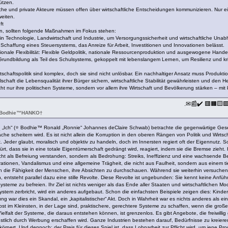
ützen.
che und private Akteure müssen offen über wirtschaftliche Entscheidungen kommunizieren. Nur 
weiten.
ft
hern, sollten folgende Maßnahmen im Fokus stehen:
 in Technologie, Landwirtschaft und Industrie, um Versorgungssicherheit und wirtschaftliche Unab
chaffung eines Steuersystems, das Anreize für Arbeit, Investitionen und Innovationen belässt.
onale Flexibilität: Flexible Geldpolitik, nationale Ressourcenproduktion und ausgewogene Handels
 Grundbildung als Teil des Schulsystems, gekoppelt mit lebenslangem Lernen, um Resilienz und kr
schaftspolitik sind komplex, doch sie sind nicht unlösbar. Ein nachhaltiger Ansatz muss Produkti
schaft die Lebensqualität ihrer Bürger sichern, wirtschaftliche Stabilität gewährleisten und den
ht nur ihre politischen Systeme, sondern vor allem ihre Wirtschaft und Bevölkerung stärken – mit k
.✉📰✔️ 🟥🟧🟨
 🌈Bodhie™HANKO†
u
„Ich“ (⭐️ Bodhie™ Ronald „Ronnie“ Johannes deClaire Schwab) betrachte die gegenwärtige Gese
 scheitern wird. Es ist nicht allein die Korruption in den oberen Rängen von Politik und Wirt
kt. Jeder glaubt, moralisch und objektiv zu handeln, doch im Innersten regiert oft der Eigennutz
ürt, dass sie in eine totale Eigentümerschaft gedrängt wird, reagiert, indem sie die Bremse zieht.
t als Befreiung verstanden, sondern als Bedrohung: Streiks, Ineffizienz und eine wachsende Berei
ionen, Vandalismus und eine allgemeine Trägheit, die nicht aus Faulheit, sondern aus einem tie
en die Fähigkeit der Menschen, ihre Absichten zu durchschauen. Während sie weiterhin versuche
 entsteht parallel dazu eine stille Revolte. Diese Revolte ist ungebunden: Sie kennt keine Anfü
 Systeme zu befreien. Ihr Ziel ist nichts weniger als das Ende aller Staaten und wirtschaftliche
stem zerbricht, wird ein anderes aufgebaut. Schon die einfachsten Beispiele zeigen dies: Kinde
g war dies ein Skandal, ein „kapitalistischer“ Akt. Doch in Wahrheit war es nichts anderes als 
elbst im Kleinsten, in der Lage sind, praktischere, gerechtere Systeme zu schaffen, wenn die gr
Vielfalt der Systeme, die daraus entstehen können, ist grenzenlos. Es gibt Angebote, die freiwil
künstlich durch Werbung erschaffen wird. Ganze Industrien bestehen darauf, Bedürfnisse zu krei
erkörpert. Und dennoch: der Preis für dieses Spiel ist, dass Lohnarbeit zur Pflicht wird, um jene