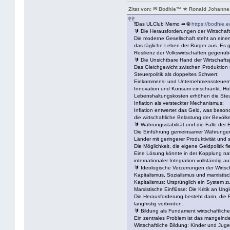
Zitat von: ✉ Bodhie™ ★ Ronald Johanne
❗Das ULClub Memo ➦ 🌐
https://bodhie.e
🔰 Die Herausforderungen der Wirtschafts
Die moderne Gesellschaft steht an eine
das tägliche Leben der Bürger aus. Es ge
Resilienz der Volkswirtschaften gegenüb
🔰 Die Unsichtbare Hand der Wirtschaftsp
Das Gleichgewicht zwischen Produktion u
Steuerpolitik als doppeltes Schwert:
Einkommens- und Unternehmenssteuern sin
Innovation und Konsum einschränkt. Hohe
Lebenshaltungskosten erhöhen die Steue
Inflation als versteckter Mechanismus:
Inflation entwertet das Geld, was besond
die wirtschaftliche Belastung der Bevöl
🔰 Währungsstabilität und die Falle der
Die Einführung gemeinsamer Währungen w
Länder mit geringerer Produktivität und 
Die Möglichkeit, die eigene Geldpolitik 
Eine Lösung könnte in der Kopplung natio
internationaler Integration vollständig a
🔰 Ideologische Verzerrungen der Wirtsc
Kapitalismus, Sozialismus und marxistisc
Kapitalismus: Ursprünglich ein System zur
Marxistische Einflüsse: Die Kritik an Ung
Die Herausforderung besteht darin, die F
langfristig verbinden.
🔰 Bildung als Fundament wirtschaftliche
Ein zentrales Problem ist das mangelnd
Wirtschaftliche Bildung: Kinder und Ju