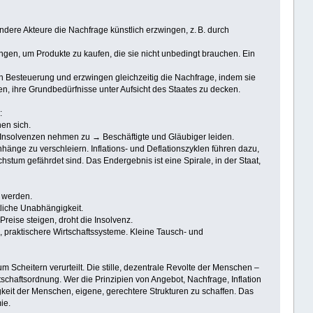
ndere Akteure die Nachfrage künstlich erzwingen, z. B. durch
n, um Produkte zu kaufen, die sie nicht unbedingt brauchen. Ein
h Besteuerung und erzwingen gleichzeitig die Nachfrage, indem sie
 ihre Grundbedürfnisse unter Aufsicht des Staates zu decken.
:
en sich.
→ Insolvenzen nehmen zu → Beschäftigte und Gläubiger leiden.
nge zu verschleiern. Inflations- und Deflationszyklen führen dazu,
m gefährdet sind. Das Endergebnis ist eine Spirale, in der Staat,
t werden.
tliche Unabhängigkeit.
ise steigen, droht die Insolvenz.
e, praktischere Wirtschaftssysteme. Kleine Tausch- und
 Scheitern verurteilt. Die stille, dezentrale Revolte der Menschen –
schaftsordnung. Wer die Prinzipien von Angebot, Nachfrage, Inflation
igkeit der Menschen, eigene, gerechtere Strukturen zu schaffen. Das
ie.