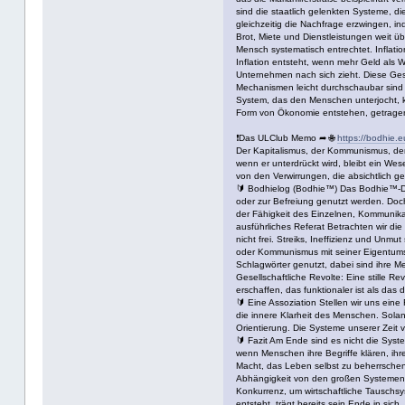
sind die staatlich gelenkten Systeme, 
gleichzeitig die Nachfrage erzwingen, i
Brot, Miete und Dienstleistungen weit übe
Mensch systematisch entrechtet. Inflati
Inflation entsteht, wenn mehr Geld als 
Unternehmen nach sich zieht. Diese Ges
Mechanismen leicht durchschaubar sind –
System, das den Menschen unterjocht, k
Form von Ökonomie entstehen, getragen v
❗Das ULClub Memo ➦ 🌐
https://bodhie.e
Der Kapitalismus, der Kommunismus, der 
wenn er unterdrückt wird, bleibt ein We
von den Verwirrungen, die absichtlich 
🔰 Bodhielog (Bodhie™) Das Bodhie™-Den
oder zur Befreiung genutzt werden. Doch 
der Fähigkeit des Einzelnen, Kommunikat
ausführliches Referat Betrachten wir di
nicht frei. Streiks, Ineffizienz und Unm
oder Kommunismus mit seiner Eigentumskon
Schlagwörter genutzt, dabei sind ihre M
Gesellschaftliche Revolte: Eine stille Re
erschaffen, das funktionaler ist als das
🔰 Eine Assoziation Stellen wir uns eine
die innere Klarheit des Menschen. Solan
Orientierung. Die Systeme unserer Zeit v
🔰 Fazit Am Ende sind es nicht die Syst
wenn Menschen ihre Begriffe klären, ihr
Macht, das Leben selbst zu beherrschen
Abhängigkeit von den großen Systemen z
Konkurrenz, um wirtschaftliche Tauschsy
entsteht, trägt bereits sein Ende in sic