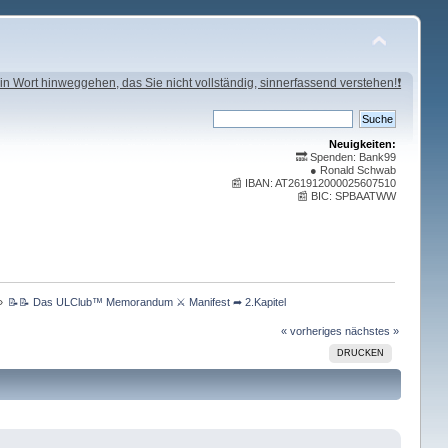
in Wort hinweggehen, das Sie nicht vollständig, sinnerfassend verstehen!❗
Neuigkeiten:
🔜 Spenden: Bank99
● Ronald Schwab
📰 IBAN: AT261912000025607510
📰 BIC: SPBAATWW
»
📝📝 Das ULClub™ Memorandum ⚔ Manifest ➦ 2.Kapitel 
« vorheriges
nächstes »
DRUCKEN