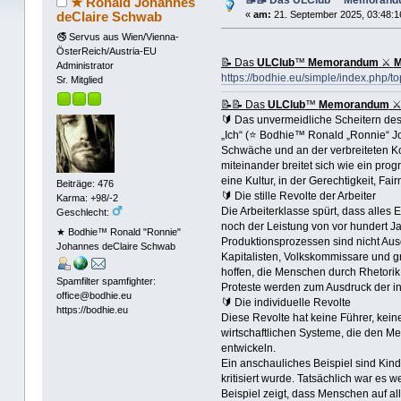
★ Ronald Johannes
deClaire Schwab
«
am:
21. September 2025, 03:48:1
🚭 Servus aus Wien/Vienna-
ÖsterReich/Austria-EU
📝 Das
ULClub
™
Memorandum
⚔
M
Administrator
https://bodhie.eu/simple/index.php/to
Sr. Mitglied
📝📝 Das
ULClub
™
Memorandum
🔰 Das unvermeidliche Scheitern de
„Ich“ (⭐️ Bodhie™ Ronald „Ronnie“ 
Schwäche und an der verbreiteten Kor
miteinander breitet sich wie ein prog
eine Kultur, in der Gerechtigkeit, 
Beiträge: 476
🔰 Die stille Revolte der Arbeiter
Karma: +98/-2
Die Arbeiterklasse spürt, dass alles
Geschlecht:
noch der Leistung von vor hundert Ja
★ Bodhie™ Ronald "Ronnie"
Produktionsprozessen sind nicht Au
Johannes deClaire Schwab
Kapitalisten, Volkskommissare und gr
hoffen, die Menschen durch Rhetorik
Spamfilter spamfighter:
Proteste werden zum Ausdruck der in
office@bodhie.eu
🔰 Die individuelle Revolte
https://bodhie.eu
Diese Revolte hat keine Führer, kein
wirtschaftlichen Systeme, die den Men
entwickeln.
Ein anschauliches Beispiel sind Kind
kritisiert wurde. Tatsächlich war es 
Beispiel zeigt, dass Menschen auf al