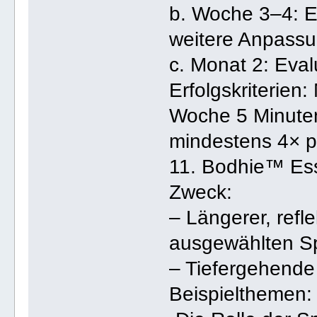
b. Woche 3–4: Er
weitere Anpass
c. Monat 2: Eval
Erfolgskriterien:
Woche 5 Minuten
mindestens 4× p
11. Bodhie™ Es
Zweck:
– Längerer, refl
ausgewählten S
– Tiefergehende
Beispielthemen: