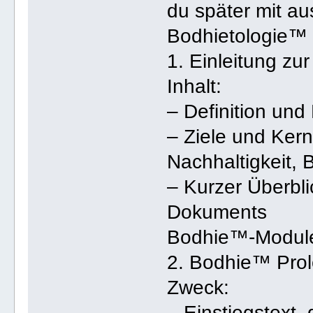
du später mit au
Bodhietologie™
1. Einleitung zu
Inhalt:
– Definition un
– Ziele und Kern
Nachhaltigkeit, B
– Kurzer Überbl
Dokuments
Bodhie™-Modul
2. Bodhie™ Pro
Zweck:
– Einstiegstext,