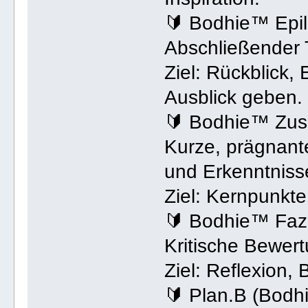
🔰 Bodhie™ Epi
Abschließender T
Ziel: Rückblick
Ausblick geben.
🔰 Bodhie™ Zu
Kurze, prägnante
und Erkenntniss
Ziel: Kernpunkte
🔰 Bodhie™ Fazi
Kritische Bewer
Ziel: Reflexion,
🔰 Plan.B (Bodh