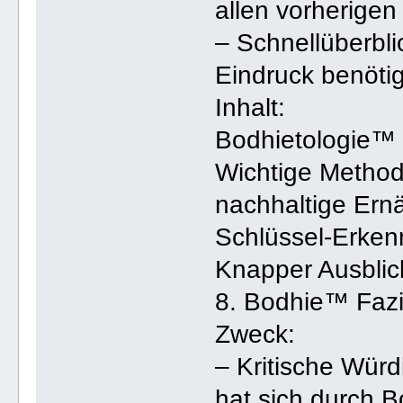
allen vorherigen 
– Schnellüberbli
Eindruck benöti
Inhalt:
Bodhietologie™ i
Wichtige Method
nachhaltige Ern
Schlüssel-Erken
Knapper Ausblick
8. Bodhie™ Fazi
Zweck:
– Kritische Wür
hat sich durch 