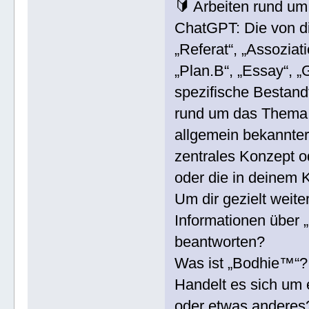
🔰 Arbeiten rund u
ChatGPT: Die von di
„Referat“, „Assoziat
„Plan.B“, „Essay“, 
spezifische Bestand
rund um das Thema 
allgemein bekannter 
zentrales Konzept o
oder die in deinem 
Um dir gezielt weit
Informationen über 
beantworten?
Was ist „Bodhie™“?
Handelt es sich um 
oder etwas anderes