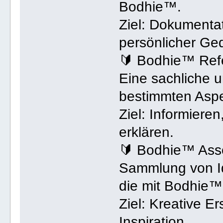
Bodhie™.
Ziel: Dokumenta
persönlicher Ge
🔰 Bodhie™ Ref
Eine sachliche u
bestimmten Asp
Ziel: Informier
erklären.
🔰 Bodhie™ Asso
Sammlung von Id
die mit Bodhie™
Ziel: Kreative 
Inspiration.