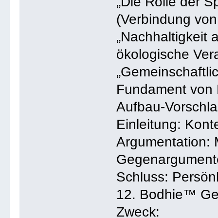
„Die Rolle der 
(Verbindung von
„Nachhaltigkeit a
ökologische Ver
„Gemeinschaftli
Fundament von 
Aufbau-Vorschla
Einleitung: Kon
Argumentation: 
Gegenargumente
Schluss: Persön
12. Bodhie™ Ge
Zweck: