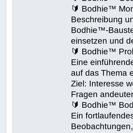
🔰 Bodhie™ Mo
Beschreibung un
Bodhie™-Baustei
einsetzen und de
🔰 Bodhie™ Pro
Eine einführend
auf das Thema e
Ziel: Interesse 
Fragen andeute
🔰 Bodhie™ Bod
Ein fortlaufende
Beobachtungen, 