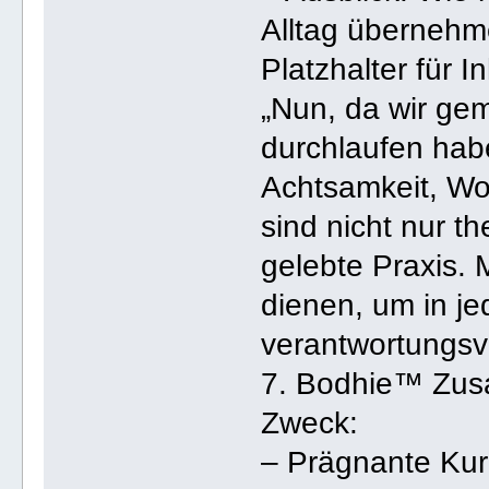
Alltag überneh
Platzhalter für In
„Nun, da wir ge
durchlaufen hab
Achtsamkeit, Wo
sind nicht nur t
gelebte Praxis. 
dienen, um in j
verantwortungsv
7. Bodhie™ Zu
Zweck:
– Prägnante Ku