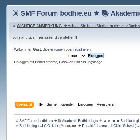
⚔ SMF Forum bodhie.eu ★ 📚 Akademie
⚔
WICHTIGE ANMERKUNG!
⚜ Achten Sie beim Studieren dieses eBuch seh
vollständig, sinnerfassend verstehen!❗
Willkommen
Gast
. Bitte
einloggen
oder
registrieren
.
Einloggen mit Benutzername, Passwort und Sitzungslänge
Übersicht
Hilfe
Suche
Kalender
Einloggen
Registrieren
 ⚔ SMF Forum bodhie.eu ★ 📚 Akademie Bodhietologie ⚜  ● 
»
 ★ ★ Bodhietologi
 ☀️ Bodhietologe ULC Offizier
(Moderator:
★ Ronald Johannes deClaire Schwab
) »