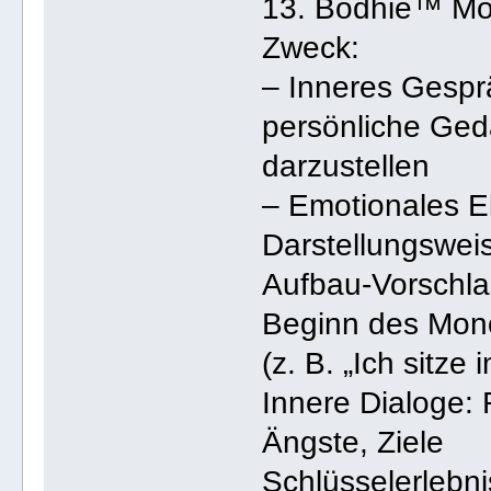
13. Bodhie™ Mo
Zweck:
– Inneres Gespr
persönliche Ged
darzustellen
– Emotionales El
Darstellungswei
Aufbau-Vorschla
Beginn des Mono
(z. B. „Ich sitz
Innere Dialoge: 
Ängste, Ziele
Schlüsselerlebn