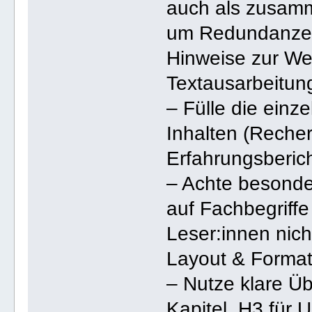
auch als zusamm
um Redundanzen
Hinweise zur Wei
Textausarbeitun
– Fülle die einz
Inhalten (Recher
Erfahrungsberich
– Achte besonde
auf Fachbegriffe
Leser:innen nicht
Layout & Format
– Nutze klare Üb
Kapitel, H3 für U