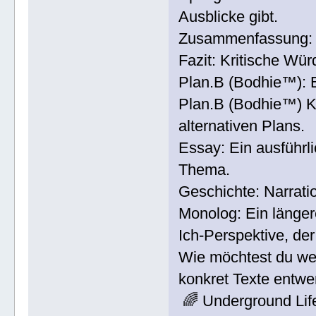
Ausblicke gibt.
Zusammenfassung: K
Fazit: Kritische Wü
Plan.B (Bodhie™): Ei
Plan.B (Bodhie™) Ko
alternativen Plans.
Essay: Ein ausführli
Thema.
Geschichte: Narrati
Monolog: Ein länge
Ich-Perspektive, de
Wie möchtest du wei
konkret Texte entwe
🌈 Underground Li