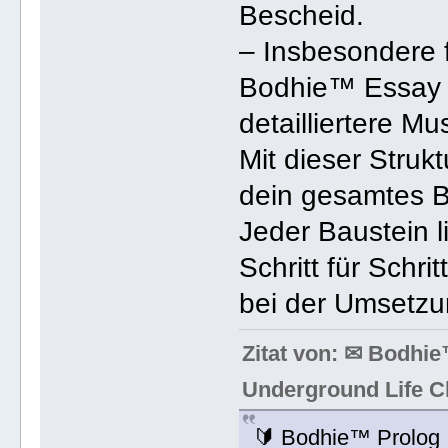
Bescheid.
– Insbesondere f
Bodhie™ Essay (K
detailliertere Mus
Mit dieser Struk
dein gesamtes B
Jeder Baustein l
Schritt für Schri
bei der Umsetzu
Zitat von: ✉ Bodhi
Underground Life 
🔰 Bodhie™ Prolog