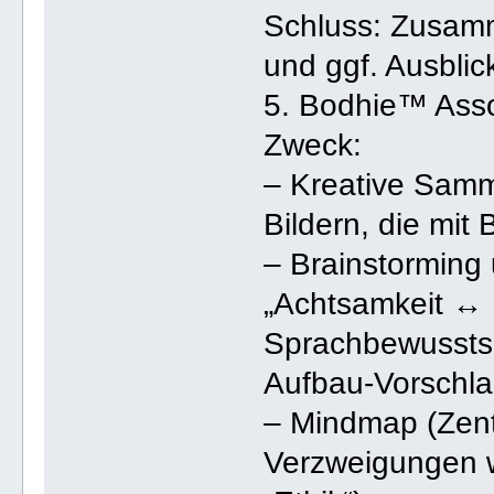
Schluss: Zusamm
und ggf. Ausblic
5. Bodhie™ Asso
Zweck:
– Kreative Samm
Bildern, die mi
– Brainstorming
„Achtsamkeit ↔ 
Sprachbewusstse
Aufbau-Vorschla
– Mindmap (Zentr
Verzweigungen wi