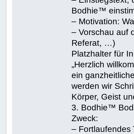
Bodhie™ einsti
– Motivation: 
– Vorschau auf 
Referat, …)
Platzhalter für In
„Herzlich willk
ein ganzheitlic
werden wir Schri
Körper, Geist u
3. Bodhie™ Bod
Zweck:
– Fortlaufendes