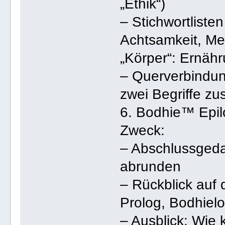
„Ethik“)
– Stichwortlisten
Achtsamkeit, Med
„Körper“: Ernäh
– Querverbindu
zwei Begriffe 
6. Bodhie™ Epil
Zweck:
– Abschlussged
abrunden
– Rückblick auf 
Prolog, Bodhielo
– Ausblick: Wie 