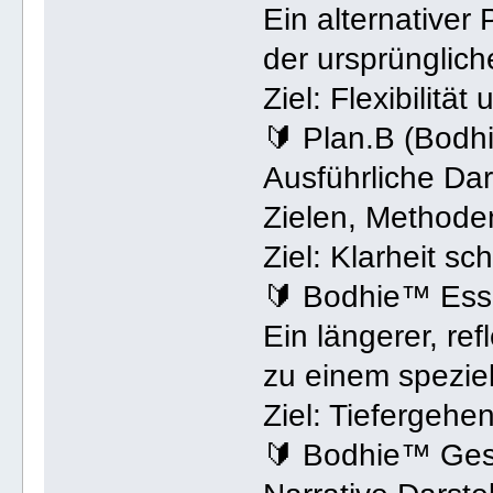
Ein alternativer 
der ursprüngliche
Ziel: Flexibilitä
🔰 Plan.B (Bod
Ausführliche Dar
Zielen, Methoden
Ziel: Klarheit s
🔰 Bodhie™ Ess
Ein längerer, re
zu einem spezie
Ziel: Tiefergeh
🔰 Bodhie™ Ges