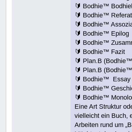
🔰 Bodhie™ Bodhie
🔰 Bodhie™ Refera
🔰 Bodhie™ Assozia
🔰 Bodhie™ Epilog
🔰 Bodhie™ Zusam
🔰 Bodhie™ Fazit
🔰 Plan.B (Bodhie™
🔰 Plan.B (Bodhie™
🔰 Bodhie™ Essa
🔰 Bodhie™ Geschi
🔰 Bodhie™ Monol
Eine Art Struktur od
vielleicht ein Buch
Arbeiten rund um „