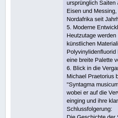
ursprünglich Saiten 
Eisen und Messing,
Nordafrika seit Jah
5. Moderne Entwick
Heutzutage werden G
künstlichen Materi
Polyvinylidenfluorid
eine breite Palette 
6. Blick in die Verg
Michael Praetorius 
"Syntagma musicum I
wobei er auf die Ve
einging und ihre kla
Schlussfolgerung:
Die Geschichte der S