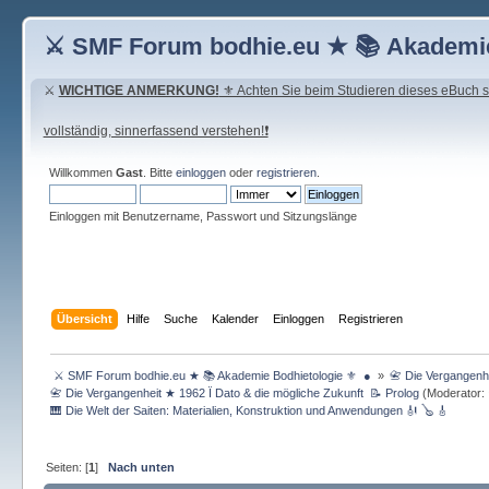
⚔ SMF Forum bodhie.eu ★ 📚 Akademie
⚔
WICHTIGE ANMERKUNG!
⚜ Achten Sie beim Studieren dieses eBuch seh
vollständig, sinnerfassend verstehen!❗
Willkommen
Gast
. Bitte
einloggen
oder
registrieren
.
Einloggen mit Benutzername, Passwort und Sitzungslänge
Übersicht
Hilfe
Suche
Kalender
Einloggen
Registrieren
 ⚔ SMF Forum bodhie.eu ★ 📚 Akademie Bodhietologie ⚜  ● 
»
📇 Die Vergangenhei
📇 Die Vergangenheit ★ 1962 Ï Dato & die mögliche Zukunft  📝 Prolog
(Moderator:
🎹 Die Welt der Saiten: Materialien, Konstruktion und Anwendungen 🎻 🪕 🎸
Seiten: [
1
]
Nach unten