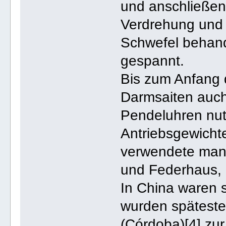
und anschließen
Verdrehung und d
Schwefel behand
gespannt.
Bis zum Anfang 
Darmsaiten auch
Pendeluhren nut
Antriebsgewicht
verwendete man 
und Federhaus, b
In China waren 
wurden späteste
(Córdoba)[4] zu