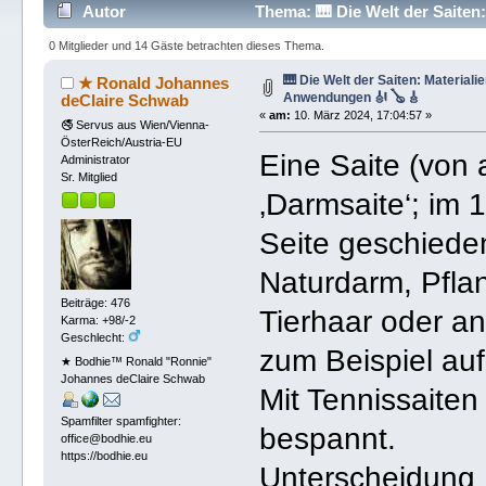
Autor
Thema: 🎹 Die Welt der Saiten
47247 mal)
0 Mitglieder und 14 Gäste betrachten dieses Thema.
🎹 Die Welt der Saiten: Materiali
★ Ronald Johannes
Anwendungen 🎻 🪕 🎸
deClaire Schwab
«
am:
10. März 2024, 17:04:57 »
🚭 Servus aus Wien/Vienna-
ÖsterReich/Austria-EU
Eine Saite (von a
Administrator
Sr. Mitglied
‚Darmsaite‘; im 
Seite geschieden
Naturdarm, Pflan
Beiträge: 476
Tierhaar oder an
Karma: +98/-2
Geschlecht:
zum Beispiel auf
★ Bodhie™ Ronald "Ronnie"
Johannes deClaire Schwab
Mit Tennissaite
Spamfilter spamfighter:
bespannt.
office@bodhie.eu
https://bodhie.eu
Unterscheidung