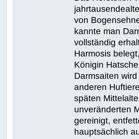
jahrtausendealte
von Bogensehnen
kannte man Darm
vollständig erha
Harmosis belegt,
Königin Hatschep
Darmsaiten wird
anderen Huftier
späten Mittelalte
unveränderten M
gereinigt, entfet
hauptsächlich a