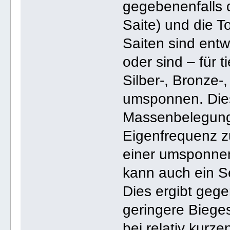
gegebenenfalls 
Saite) und die 
Saiten sind ent
oder sind – für t
Silber-, Bronze-
umsponnen. Dies
Massenbelegung
Eigenfrequenz zu
einer umsponne
kann auch ein Se
Dies ergibt geg
geringere Bieges
bei relativ kurze