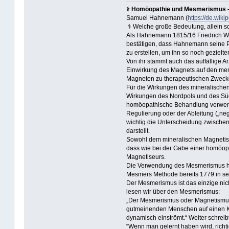
⚕ Homöopathie und Mesmerismus – 
Samuel Hahnemann (
https://de.wi
⚕ Welche große Bedeutung, allein sc
Als Hahnemann 1815/16 Friedrich Wi
bestätigen, dass Hahnemann seine P
zu erstellen, um ihn so noch geziel
Von ihr stammt auch das auffällige
Einwirkung des Magnets auf den mensc
Magneten zu therapeutischen Zweck
Für die Wirkungen des mineralische
Wirkungen des Nordpols und des Südp
homöopathische Behandlung verwend
Regulierung oder der Ableitung („ne
wichtig die Unterscheidung zwischen
darstellt.
Sowohl dem mineralischen Magnetism
dass wie bei der Gabe einer homöopa
Magnetiseurs.
Die Verwendung des Mesmerismus hat
Mesmers Methode bereits 1779 in sei
Der Mesmerismus ist das einzige nic
lesen wir über den Mesmerismus:
„Der Mesmerismus oder Magnetismus ,
gutmeinenden Menschen auf einen Kr
dynamisch einströmt.“ Weiter schreib
“Wenn man gelernt haben wird, richt