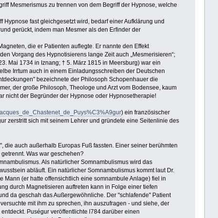
griff Mesmerismus zu trennen von dem Begriff der Hypnose, welche
Hypnose fast gleichgesetzt wird, bedarf einer Aufklärung und
grund gerückt, indem man Mesmer als den Erfinder der
eten, die er Patienten auflegte. Er nannte den Effekt
 den Vorgang des Hypnotisierens lange Zeit auch „Mesmerisieren“;
23. Mai 1734 in Iznang; † 5. März 1815 in Meersburg) war ein
elbe Irrtum auch in einem Einladungsschreiben der Deutschen
 Entdeckungen" bezeichnete der Philosoph Schopenhauer die
Mesmer, der große Philosoph, Theologe und Arzt vom Bodensee, kaum
r nicht der Begründer der Hypnose oder Hypnosetherapie!
rie_Jacques_de_Chastenet_de_Puys%C3%A9gur
) ein französischer
zerstritt sich mit seinem Lehrer und gründete eine Seitenlinie des
", die auch außerhalb Europas Fuß fassten. Einer seiner berühmten
m getrennt. Was war geschehen?
omnambulismus. Als natürlicher Somnambulismus wird das
sstsein abläuft. Ein natürlicher Somnambulismus kommt laut Dr.
Mann (er hatte offensichtlich eine somnambule Anlage) fiel in
ng durch Magnetisieren auftreten kann in Folge einer tiefen
 und da geschah das Außergewöhnliche. Der "schlafende" Patient
 versuchte mit ihm zu sprechen, ihn auszufragen - und siehe, der
tdeckt. Puségur veröffentlichte l784 darüber einen