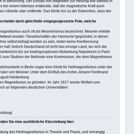
n in Berührung. Der Einsatz von Magneten zur Heilung war damals in
es bei einem Aderlass entdeckte, daß die magnetische Kraft auch
en näherte oder entfernte. Das führte ihn zu der Erkenntnis, dass der
heidet darin gleichfalls entgegengesetzte Pole, welche
lmagnetismus auch oft als Mesmerismus bezeichnet. Mesmer erlebte
. Weltweit wurden “Gesellschaften der Harmonie”gegründet, in denen
hne selbst befragt worden zu sein, leider keine Anerkennung
hat! Jedoch Deutschland ist nicht das einzige Land, wo sich die
 Frankreichs bis zur bedingungslosen Abdankung Napoleons in Paris
1815 zum Studium der Methode eine Kommission, die dem Magnetismus
hrhunderts in Berlin sogar eine Klinik für Heilmagnetismus unter der
hüler von Mesmer. Unter dem Einfluß des Arztes Johann Ferdinand
August Hardenberg
schen Magnetismus zu gründen. Im Jahr 1817 wurde Wolfart zum
och an folgenden deutschen Universitäten:
rdrängt.
en Sie eine ausführliche Klarstellung hier:
ung des Heilmagnetismus in Theorie und Praxis, und vorrangig