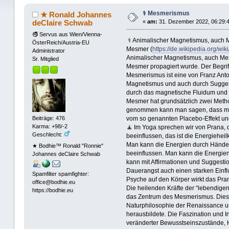
⚕ Mesmerismus
★ Ronald Johannes
deClaire Schwab
«
am:
31. Dezember 2022, 06:29:4
🚭 Servus aus Wien/Vienna-
⚕ Animalischer Magnetismus, auch M
ÖsterReich/Austria-EU
Mesmer (
https://de.wikipedia.org/w
Administrator
Animalischer Magnetismus, auch Mes
Sr. Mitglied
Mesmer propagiert wurde. Der Begriff 
Mesmerismus ist eine von Franz Ant
Magnetismus und auch durch Suggest
durch das magnetische Fluidum und d
Mesmer hat grundsätzlich zwei Metho
genommen kann man sagen, dass manc
vom so genannten Placebo-Effekt und
Beiträge: 476
Karma: +98/-2
🧘 Im Yoga sprechen wir von Prana, 
Geschlecht:
beeinflussen, das ist die Energiehe
Man kann die Energien durch Hände,
★ Bodhie™ Ronald "Ronnie"
beeinflussen. Man kann die Energien
Johannes deClaire Schwab
kann mit Affirmationen und Suggestio
Dauerangst auch einen starken Einfl
Spamfilter spamfighter:
Psyche auf den Körper wirkt das Pra
office@bodhie.eu
Die heilenden Kräfte der “lebendige
https://bodhie.eu
das Zentrum des Mesmerismus. Dies
Naturphilosophie der Renaissance un
herausbildete. Die Faszination und 
veränderter Bewusstseinszustände,