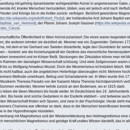
handlung mit gehörig dynamisierter wohlgewählter Arznei in angemessener Gabe
nste Art, kranke Menschen herzustellen, bilden, was wir jedoch erst nach Verfluß v
iester und Könige bis in die Antike zurück- verfolgen. Berühmt gewordene Magnet
ttps://de.wikipedia.org/wiki/Robert_Fludd
), der holländische Arzt Johann Baptist v
n_Baptista_van_Helmont
), der Pfarrer Johann Joseph Gassner (
https://de.wikipedi
Gustav_Carus
).
nschaftliche Öffentlichkeit in Wien höchst polarisiert: Die einen waren begeistert
ten; die anderen lehnten sie dezidiert ab. Mesmer war ein Zugereister: Geboren
 mit dem er bei Gerhard van Swieten dissertierte, legte den Grundstein für seine,
hen – konkret: wie die Anziehungskraft der Gestirne das menschliche Nervensystem
 Leben innewohnt und im Körper fließt. Stockungen der Zirkulation könne man mit M
 Rahmen der damaligen Wissenschaft schlüssig. Und viele Zeitgenossen waren da
 bis zu Wolfgang Amadeus Mozart. Doch der Mesmerismus ist trotzdem falsch. Mit d
s nicht haltbar, auch die angeblichen Heilerfolge überzeugten nicht: Mehrere hoc
Mesmers Methode unwirksam, Betrug und Scharlatanerie sei. In Wien wurde ihm 
Musikerin Theresia Paradis von der Kaiserin Maria Theresia höchstpersönlich verb
Summen verdiente). Mesmer kehrte zurück an den Bodensee, wo er 1815 starb.
rns leben die Ideen Mesmers bis heute weiter. Im Deutschland des 19. Jahrhunde
fen. Bis heute sind solche Gedanken in der Esoterik etabliert – und teilweise au
ten Wissenschaft finden sich Spuren, und zwar in der Psychologie: Heute sieht ma
Mesmers Charisma war offenbar so stark, dass er die Menschen beeinflussen konnte
ie in der Hypnotherapie mündeten.
menhang mit Magnetismus und der Wiederentdeckung des Heilmagnetismus eine üb
 menschlichen Magnetismus und geistige Kraft uraltes Wissen darstellt, das in alle