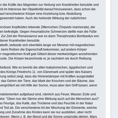
er die Kräfte des Magneten zur Heilung von Krankheiten benutzte und
 ist im Interesse der Objektivität darauf hinzuweisen, dass schon die
 auf verschiedene Körper eine Anziehung bzw. Abstoßung
angewendet haben. Auch die heilende Wirkung der natürlichen
 nervösen Kopfleiden lebende Zitterrochen (Torpedo marmorata), die
nten befestigte. Gegen rheumatische Schmerzen stellte man die Füße
egt. Zur Zeit der Renaissance war es dann Theophrastus Bombastus von
dener Krankheiten benutzte.
lisabeth, befasste sich ebenfalls lange vor Mesmer mit magnetischen
die beim Reiben die Eigenschaft bekommen, auf andere Körper
 der magnetischen Kraft gab Gilbert dieser merkwürdigen anziehenden
 wurde. Die Körper bezeichnete er, je nachdem sie durch Reibung
befasst. Wie es bereits die alten babylonischen, ägyptischen und
m des Königs Friedrichs 11. von Dänemark und später des Kaisers
hrung selbst zeigt, dass die Himmelskörper mit Kräften ausgestattet
n das Gehirn der Tiere, das Mark der Knochen und der Bäume, das
ergrößert sie mit Hilfe der Sonne, muss aber den Griff lassen, wenn
undelementen aufgebaut sind, nämlich aus Feuer, Wasser, Erde und
ahe: “Üben nun die Sterne eine Wirkung auch auf die Menschen aus?
as Feurige, das Kalte, das Trockene und das Feuchte in der Natur
d Tod ab. Die verschiedene Art der Mischung der Elemente, welche
ung und Zunahme des Kindes kann sie nur ausbilden, aber nicht
geboren. Wenn z. B. der Mond und die Sonne ungünstig stehen, Mars