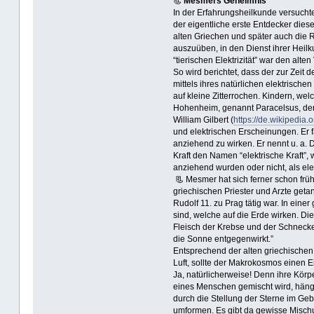
📃
Mesmers Geheimnis
In der Erfahrungsheilkunde versucht
der eigentliche erste Entdecker diese
alten Griechen und später auch die
auszuüben, in den Dienst ihrer Heil
“tierischen Elektrizität” war den alte
So wird berichtet, dass der zur Zeit
mittels ihres natürlichen elektrisc
auf kleine Zitterrochen. Kindern, we
Hohenheim, genannt Paracelsus, der
William Gilbert (
https://de.wikipedia.o
und elektrischen Erscheinungen. Er 
anziehend zu wirken. Er nennt u. a.
Kraft den Namen “elektrische Kraft”,
anziehend wurden oder nicht, als ele
📃 Mesmer hat sich ferner schon früh
griechischen Priester und Arzte geta
Rudolf 11. zu Prag tätig war. In eine
sind, welche auf die Erde wirken. D
Fleisch der Krebse und der Schnecken
die Sonne entgegenwirkt.”
Entsprechend der alten griechischen
Luft, sollte der Makrokosmos einen
Ja, natürlicherweise! Denn ihre Körp
eines Menschen gemischt wird, häng
durch die Stellung der Sterne im Ge
umformen. Es gibt da gewisse Mischu