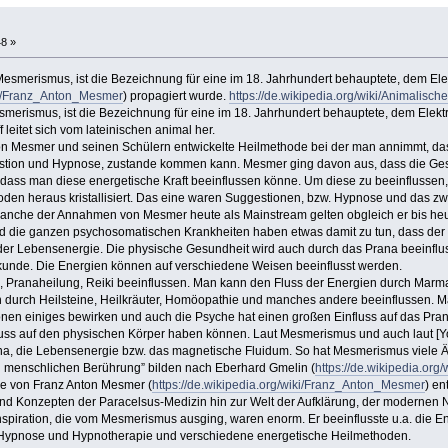
8 »
esmerismus, ist die Bezeichnung für eine im 18. Jahrhundert behauptete, dem El
iki/Franz_Anton_Mesmer
) propagiert wurde.
https://de.wikipedia.org/wiki/Animalisc
merismus, ist die Bezeichnung für eine im 18. Jahrhundert behauptete, dem Elek
leitet sich vom lateinischen animal her.
on Mesmer und seinen Schülern entwickelte Heilmethode bei der man annimmt, das
ion und Hypnose, zustande kommen kann. Mesmer ging davon aus, dass die Gesund
ass man diese energetische Kraft beeinflussen könne. Um diese zu beeinflussen, 
den heraus kristallisiert. Das eine waren Suggestionen, bzw. Hypnose und das zw
he der Annahmen von Mesmer heute als Mainstream gelten obgleich er bis heute 
 die ganzen psychosomatischen Krankheiten haben etwas damit zu tun, dass der K
der Lebensenergie. Die physische Gesundheit wird auch durch das Prana beeinflu
ilkunde. Die Energien können auf verschiedene Weisen beeinflusst werden.
 Pranaheilung, Reiki beeinflussen. Man kann den Fluss der Energien durch Mar
 durch Heilsteine, Heilkräuter, Homöopathie und manches andere beeinflussen. M
nen einiges bewirken und auch die Psyche hat einen großen Einfluss auf das Prana.
uss auf den physischen Körper haben können. Laut Mesmerismus und auch laut [Yo
na, die Lebensenergie bzw. das magnetische Fluidum. So hat Mesmerismus viele Äh
n menschlichen Berührung” bilden nach Eberhard Gmelin (
https://de.wikipedia.org
e von Franz Anton Mesmer (
https://de.wikipedia.org/wiki/Franz_Anton_Mesmer
) en
d Konzepten der Paracelsus-Medizin hin zur Welt der Aufklärung, der modernen N
Inspiration, die vom Mesmerismus ausging, waren enorm. Er beeinflusste u.a. die 
 Hypnose und Hypnotherapie und verschiedene energetische Heilmethoden.