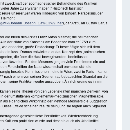
, mit zweckmäßiger zoomagnetischer Behandlung des Kranken
ieler Jahre zu erwarten haben.” Historisch lässt sich
iseure unserer Zeit waren Hildegard von Bingen, Paracelsus, der
an Helmont
a.org/wiki/Johann_Joseph_Ga%C3%9Fner
), der Arzt Carl Gustav Carus
 über die Ideen des Arztes Franz Anton Mesmer, die bei manchen
 1734 in der Nähe von Konstanz am Bodensee kam er 1759 zum
 wie er dachte, große Entdeckung: Er beschäftigte sich mit dem
 beeinflusst. Daraus entwickelte er das Konzept des „animalischen
agneten, die über die Haut bewegt werden, beeinflussen.
von fasziniert: Bei den Mesmers gingen viele Prominente ein und
en Fortschritten der Naturwissenschaft erwiesen sich die
hrangig besetzte Kommissionen – eine in Wien, zwei in Paris – kamen
1777 nach einem von seinen Gegnern aufgebauschten Skandal um die
oten, seine Praktiken weiter auszuüben. Ähnlich erging es ihm in
rts kamen seine Thesen von den Lebenskräften manchen Denkern, von
ch in der umstrittenen komplementär-medizinischen Magnettherapie.
n als eigentliches Wirkprinzip der Methode Mesmers die Suggestion,
. Diese Effekte scheinen real zu sein, und sie regten auch Sigmund
erragende geschichtliche Persönlichkeit. Wiederentdeckung
n Kulturen praktiziert wurde und deshalb auch als Urheilmittel