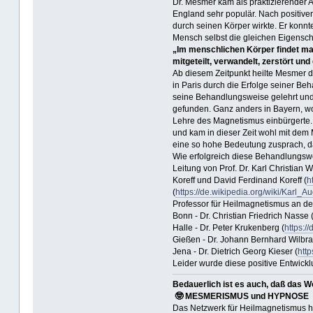
Dr. Mesmer kam als praktizierender 
England sehr populär. Nach positive
durch seinen Körper wirkte. Er konnte
Mensch selbst die gleichen Eigensch
„Im menschlichen Körper findet ma
mitgeteilt, verwandelt, zerstört un
Ab diesem Zeitpunkt heilte Mesmer 
in Paris durch die Erfolge seiner Be
seine Behandlungsweise gelehrt und p
gefunden. Ganz anders in Bayern, wo
Lehre des Magnetismus einbürgerte. 
und kam in dieser Zeit wohl mit de
eine so hohe Bedeutung zusprach, da
Wie erfolgreich diese Behandlungswei
Leitung von Prof. Dr. Karl Christian Wo
Koreff und David Ferdinand Koreff (
h
(
https://de.wikipedia.org/wiki/Karl
Professor für Heilmagnetismus an de
Bonn - Dr. Christian Friedrich Nasse 
Halle - Dr. Peter Krukenberg (
https:/
Gießen - Dr. Johann Bernhard Wilbra
Jena - Dr. Dietrich Georg Kieser (
http
Leider wurde diese positive Entwick
Bedauerlich ist es auch, daß das W
🤓 MESMERISMUS und HYPNOSE
Das Netzwerk für Heilmagnetismus h