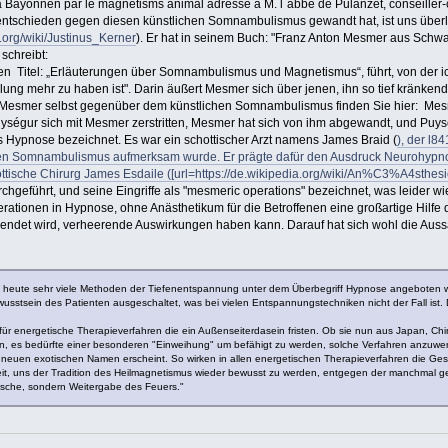
à Bayonnen par le magnétisms animal adressé à M. l`abbé de Pulanzet, conseiller-
tschieden gegen diesen künstlichen Somnambulismus gewandt hat, ist uns überlie
a.org/wiki/Justinus_Kerner
). Er hat in seinem Buch: "Franz Anton Mesmer aus Schwa
schreibt:
en Titel: „Erläuterungen über Somnambulismus und Magnetismus“, führt, von der 
ung mehr zu haben ist". Darin äußert Mesmer sich über jenen, ihn so tief kränkende
 Mesmer selbst gegenüber dem künstlichen Somnambulismus finden Sie hier: M
uységur sich mit Mesmer zerstritten, Mesmer hat sich von ihm abgewandt, und Puysé
Hypnose bezeichnet. Es war ein schottischer Arzt namens James Braid (
), der l8
n Somnambulismus aufmerksam wurde. Er prägte dafür den Ausdruck Neurohypnosis
ottische Chirurg James Esdaile ([url=https://de.wikipedia.org/wiki/An%C3%A4sthes
chgeführt, und seine Eingriffe als "mesmeric operations" bezeichnet, was leider
erationen in Hypnose, ohne Anästhetikum für die Betroffenen eine großartige Hilfe d
det wird, verheerende Auswirkungen haben kann. Darauf hat sich wohl die Aussag
 heute sehr viele Methoden der Tiefenentspannung unter dem Überbegriff Hypnose angeboten we
stsein des Patienten ausgeschaltet, was bei vielen Entspannungstechniken nicht der Fall ist. 
für energetische Therapieverfahren die ein Außenseiterdasein fristen. Ob sie nun aus Japan, Ch
 es bedürfte einer besonderen "Einweihung" um befähigt zu werden, solche Verfahren anzuwend
d neuen exotischen Namen erscheint. So wirken in allen energetischen Therapieverfahren die 
it, uns der Tradition des Heilmagnetismus wieder bewusst zu werden, entgegen der manchmal g
 Asche, sondern Weitergabe des Feuers."