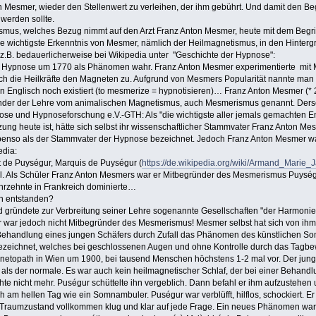
Mesmer, wieder den Stellenwert zu verleihen, der ihm gebührt. Und damit den Be
werden sollte.
mus, welches Bezug nimmt auf den Arzt Franz Anton Mesmer, heute mit dem Begriff 
die wichtigste Erkenntnis von Mesmer, nämlich der Heilmagnetismus, in den Hinter
 z.B. bedauerlicherweise bei Wikipedia unter "Geschichte der Hypnose":
Hypnose um 1770 als Phänomen wahr. Franz Anton Mesmer experimentierte mit Magn
och die Heilkräfte den Magneten zu. Aufgrund von Mesmers Popularität nannte man
n Englisch noch existiert (to mesmerize = hypnotisieren)… Franz Anton Mesmer (* 
ründer der Lehre vom animalischen Magnetismus, auch Mesmerismus genannt. Ders
nose und Hypnoseforschung e.V.-GTH: Als "die wichtigste aller jemals gemachten
zung heute ist, hätte sich selbst ihr wissenschaftlicher Stammvater Franz Anton 
benso als der Stammvater der Hypnose bezeichnet. Jedoch Franz Anton Mesmer wa
edia:
de Puységur, Marquis de Puységur (
https://de.wikipedia.org/wiki/Armand_Ma
l. Als Schüler Franz Anton Mesmers war er Mitbegründer des Mesmerismus Puységur 
hrzehnte in Frankreich dominierte…
n entstanden?
d gründete zur Verbreitung seiner Lehre sogenannte Gesellschaften "der Harmonie
r war jedoch nicht Mitbegründer des Mesmerismus! Mesmer selbst hat sich von ih
 Behandlung eines jungen Schäfers durch Zufall das Phänomen des künstlichen S
zeichnet, welches bei geschlossenen Augen und ohne Kontrolle durch das Tagbewu
netopath in Wien um 1900, bei tausend Menschen höchstens 1-2 mal vor. Der junge 
 als der normale. Es war auch kein heilmagnetischer Schlaf, der bei einer Behandlu
e nicht mehr. Puségur schüttelte ihn vergeblich. Dann befahl er ihm aufzustehen
h am hellen Tag wie ein Somnambuler. Puségur war verblüfft, hilflos, schockiert. Er
raumzustand vollkommen klug und klar auf jede Frage. Ein neues Phänomen war en