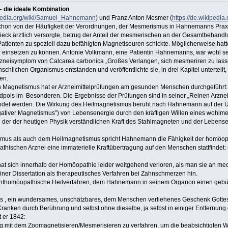
die ideale Kombination
kipedia.org/wiki/Samuel_Hahnemann
) und Franz Anton Mesmer (
https://de.wikipedi
hon von der Häufigkeit der Verordnungen, der Mesmerismus in Hahnemanns Praxis 
eck ärztlich versorgte, betrug der Anteil der mesmerischen an der Gesamtbehan
atienten zu speziell dazu befähigten Magnetiseuren schickte. Möglicherweise h
ter einsetzen zu können. Antonie Volkmann, eine Patientin Hahnemanns, war wohl s
 Arzneisymptom von Calcarea carbonica „Großes Verlangen, sich mesmeriren zu l
hlichen Organismus entstanden und veröffentlichte sie, in drei Kapitel unterteil
en.
n Magnetismus hat er Arzneimittelprüfungen am gesunden Menschen durchgeführt: 
ols im Besonderen. Die Ergebnisse der Prüfungen sind in seiner „Reinen Arzneim
et werden. Die Wirkung des Heilmagnetismus beruht nach Hahnemann auf der Übe
gativer Magnetismus”) von Lebensenergie durch den kräftigen Willen eines wohlm
 der der heutigen Physik verständlichen Kraft des Stahlmagneten und der Lebense
us als auch dem Heilmagnetismus spricht Hahnemann die Fähigkeit der homöopat
thischen Arznei eine immaterielle Kraftübertragung auf den Menschen stattfindet
 sich innerhalb der Homöopathie leider weitgehend verloren, als man sie an mec
ner Dissertation als therapeutisches Verfahren bei Zahnschmerzen hin.
hthomöopathische Heilverfahren, dem Hahnemann in seinem Organon einen gebühren
 ein wundersames, unschätzbares, dem Menschen verliehenes Geschenk Gottes, ein
anken durch Berührung und selbst ohne dieselbe, ja selbst in einiger Entfernun
t er 1842:
ig mit dem Zoomagnetisieren/Mesmerisieren zu verfahren, um die beabsichtigten 