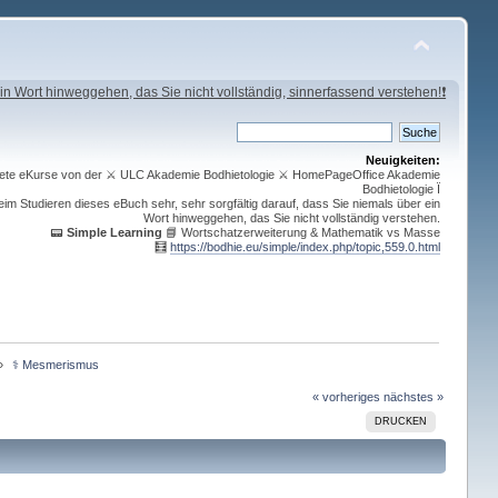
in Wort hinweggehen, das Sie nicht vollständig, sinnerfassend verstehen!❗
Neuigkeiten:
ichnete eKurse von der ⚔ ULC Akademie Bodhietologie ⚔ HomePageOffice Akademie
Bodhietologie Ï
im Studieren dieses eBuch sehr, sehr sorgfältig darauf, dass Sie niemals über ein
Wort hinweggehen, das Sie nicht vollständig verstehen.
📟
Simple Learning
📘 Wortschatzerweiterung & Mathematik vs Masse
🧮
https://bodhie.eu/simple/index.php/topic,559.0.html
»
 ⚕ Mesmerismus
« vorheriges
nächstes »
DRUCKEN