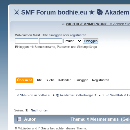
⚔ SMF Forum bodhie.eu ★ 📚 Akademi
⚔
WICHTIGE ANMERKUNG!
⚜ Achten Sie 
Willkommen
Gast
. Bitte
einloggen
oder
registrieren
.
Einloggen mit Benutzername, Passwort und Sitzungslänge
Übersicht
Hilfe
Suche
Kalender
Einloggen
Registrieren
 ⚔ SMF Forum bodhie.eu ★ 📚 Akademie Bodhietologie ⚜  ● 
»
 ✅ SmallTalk & 
Seiten: [
1
]
Nach unten
Autor
Thema: ⚕ Mesmerismus (Gele
0 Mitglieder und 7 Gäste betrachten dieses Thema.