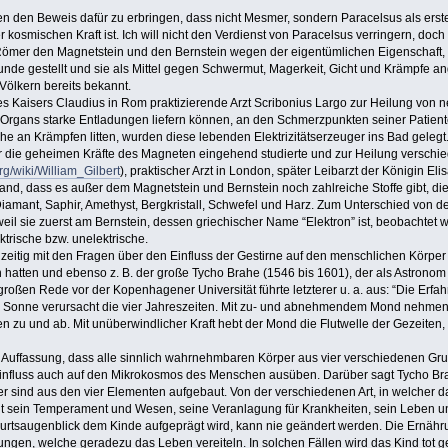
en den Beweis dafür zu erbringen, dass nicht Mesmer, sondern Paracelsus als erst
r kosmischen Kraft ist. Ich will nicht den Verdienst von Paracelsus verringern, doch
 Römer den Magnetstein und den Bernstein wegen der eigentümlichen Eigenschaft,
kunde gestellt und sie als Mittel gegen Schwermut, Magerkeit, Gicht und Krämpfe 
n Völkern bereits bekannt.
 des Kaisers Claudius in Rom praktizierende Arzt Scribonius Largo zur Heilung von
hen Organs starke Entladungen liefern können, an den Schmerzpunkten seiner Patie
lche an Krämpfen litten, wurden diese lebenden Elektrizitätserzeuger ins Bad gel
 die geheimen Kräfte des Magneten eingehend studierte und zur Heilung verschie
rg/wiki/William_Gilbert
), praktischer Arzt in London, später Leibarzt der Königin E
fand, dass es außer dem Magnetstein und Bernstein noch zahlreiche Stoffe gibt, 
 Diamant, Saphir, Amethyst, Bergkristall, Schwefel und Harz. Zum Unterschied von
 weil sie zuerst am Bernstein, dessen griechischer Name “Elektron” ist, beobachtet
ktrische bzw. unelektrische.
zeitig mit den Fragen über den Einfluss der Gestirne auf den menschlichen Körper 
n hatten und ebenso z. B. der große Tycho Brahe (1546 bis 1601), der als Astrono
r großen Rede vor der Kopenhagener Universität führte letzterer u. a. aus: “Die Erfa
ie Sonne verursacht die vier Jahreszeiten. Mit zu- und abnehmendem Mond nehme
 zu und ab. Mit unüberwindlicher Kraft hebt der Mond die Flutwelle der Gezeiten, v
 Auffassung, dass alle sinnlich wahrnehmbaren Körper aus vier verschiedenen Gr
 Einfluss auch auf den Mikrokosmos des Menschen ausüben. Darüber sagt Tycho Br
er sind aus den vier Elementen aufgebaut. Von der verschiedenen Art, in welcher d
t sein Temperament und Wesen, seine Veranlagung für Krankheiten, sein Leben un
burtsaugenblick dem Kinde aufgeprägt wird, kann nie geändert werden. Die Ernähr
ngen, welche geradezu das Leben vereiteln. In solchen Fällen wird das Kind tot 