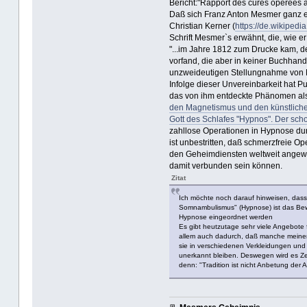
Bericht:"Rapport des cures opérées 
Daß sich Franz Anton Mesmer ganz en
Christian Kerner (
https://de.wikipedi
Schrift Mesmer`s erwähnt, die, wie er 
"...im Jahre 1812 zum Drucke kam, d
vorfand, die aber in keiner Buchhandl
unzweideutigen Stellungnahme von
Infolge dieser Unvereinbarkeit hat P
das von ihm entdeckte Phänomen als 
den Magnetismus und den künstliche
Gott des Schlafes "Hypnos". Der sch
zahllose Operationen in Hypnose dur
ist unbestritten, daß schmerzfreie Op
den Geheimdiensten weltweit angewen
damit verbunden sein können.
Zitat
Ich möchte noch darauf hinweisen, dass
Somnambulismus" (Hypnose) ist das Bewus
Hypnose eingeordnet werden
Es gibt heutzutage sehr viele Angebote 
allem auch dadurch, daß manche meinen,
sie in verschiedenen Verkleidungen un
unerkannt bleiben. Deswegen wird es Ze
denn: "Tradition ist nicht Anbetung der