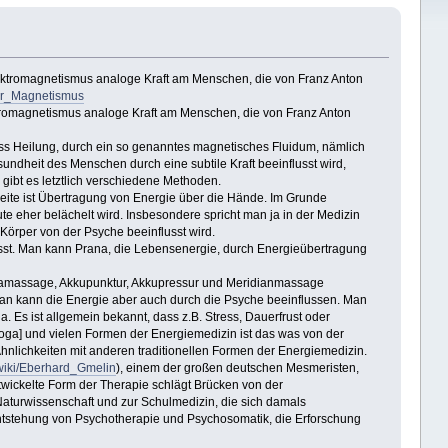
ektromagnetismus analoge Kraft am Menschen, die von Franz Anton
her_Magnetismus
tromagnetismus analoge Kraft am Menschen, die von Franz Anton
s Heilung, durch ein so genanntes magnetisches Fluidum, nämlich
heit des Menschen durch eine subtile Kraft beeinflusst wird,
gibt es letztlich verschiedene Methoden.
eite ist Übertragung von Energie über die Hände. Im Grunde
eher belächelt wird. Insbesondere spricht man ja in der Medizin
örper von der Psyche beeinflusst wird.
sst. Man kann Prana, die Lebensenergie, durch Energieübertragung
mamassage, Akkupunktur, Akkupressur und Meridianmassage
an kann die Energie aber auch durch die Psyche beeinflussen. Man
 Es ist allgemein bekannt, dass z.B. Stress, Dauerfrust oder
ga] und vielen Formen der Energiemedizin ist das was von der
nlichkeiten mit anderen traditionellen Formen der Energiemedizin.
/wiki/Eberhard_Gmelin
), einem der großen deutschen Mesmeristen,
twickelte Form der Therapie schlägt Brücken von der
aturwissenschaft und zur Schulmedizin, die sich damals
Entstehung von Psychotherapie und Psychosomatik, die Erforschung