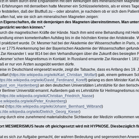
Arzt in Wien durch eine Engländerin mit den Wirkungen des mineralischen Magnete
n Erfahrungen mit denselben hatte Mesmer ein Schlüsselerlebnis, als er eines Tag
 feststellen, daß der Blutfluß zu – oder abnahm, je nachdem ob er sich dem Patient
aften hat, wie sie sich am mineralischen Magneten zeigen:
n Eigenschaften, die mit demjenigen des Magneten übereinstimmen. Man untersc
d gestärkt werden können.“
durch die magnetischen Kräfte der Hände. Nach ihm wird eine Behandlung mit Hei
handlung einen kometenhaften Aufstieg bis in die höchsten Kreise der Aristokratie
raktiziert wurde. Dr. Mesmer hat bei der Akademie der Wissenschaften in Paris, o
 er 1775 Anerkennung bei der Bayerischen Akademie der Wissenschaften gefunden 
Zar Alexander I. war l814 bei den Verhandlungen über die Zukunft des besiegten
m Mesmer`schen Magnetismus in Kontakt. In Russland ernannte Zar Alexander I. 
ß er nur von Ärzten ausgeübt werden dürfe.
se in Deutschland eingesetzt wurde, zeigt die Tatsache, dass es Anfang des 19. Ja
lfart (
https://de.wikipedia.org/wiki/Karl_Christian_Wolfart
) gab, einem getreuen Sc
ttps://de.wikipedia.org/wiki/David_Ferdinand_Koreff
) gelang es dem Minister Karl 
_August_von_Hardenberg
) an den deutschen Universitäten Lehrstühle für den tieri
r Berliner Universität ernannt. Außerdem gab es Lehrstühle für Heilmagnetismus n
(
https://de.wikipedia.org/wiki/Christian_Friedrich_Nasse
)
/de.wikipedia.org/wiki/Peter_Krukenberg
)
nd (
https://de.wikipedia.org/wiki/Johann_Bernhard_Wilbrand
)
s://de.wikipedia.org/wiki/Dietrich_Georg_Kieser
)
lung durch eine zunehmend materialistische Sichtweise der Medizin vollkommen ve
ort MESMERISMUS heute oft gleichgesetzt wird mit HYPNOSE. Diesbezüglich find
at es sich zur Aufgabe gemacht, der wahren Bedeutung und segensreichen Anwend