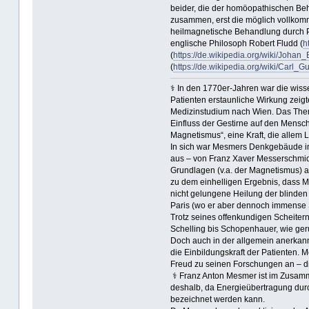
beider, die der homöopathischen Be
zusammen, erst die möglich vollkomme
heilmagnetische Behandlung durch Pr
englische Philosoph Robert Fludd (
h
(
https://de.wikipedia.org/wiki/Joha
(
https://de.wikipedia.org/wiki/Carl_
⚕ In den 1770er-Jahren war die wisse
Patienten erstaunliche Wirkung zeig
Medizinstudium nach Wien. Das Thema,
Einfluss der Gestirne auf den Mensc
Magnetismus“, eine Kraft, die allem
In sich war Mesmers Denkgebäude im
aus – von Franz Xaver Messerschmidt
Grundlagen (v.a. der Magnetismus) al
zu dem einhelligen Ergebnis, dass 
nicht gelungene Heilung der blinden 
Paris (wo er aber dennoch immense 
Trotz seines offenkundigen Scheite
Schelling bis Schopenhauer, wie geru
Doch auch in der allgemein anerkann
die Einbildungskraft der Patienten. 
Freud zu seinen Forschungen an – d
⚕ Franz Anton Mesmer ist im Zusam
deshalb, da Energieübertragung durch
bezeichnet werden kann.