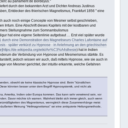
clerc au parlament de Bordeyus."
fert durch den bekannten Arzt und Dichter Andreas Justinus
ben, Entdecker des thierischen Magnetismus, Frankfurt 1856 " eine
ich auch noch einige Concepte von Mesmer selbst geschrieben,
n Irrtum. Eine Abschrift dieses Kapitels mit der kostbaren und
esmers Stellungnahme zum Somnambulismus
gur hat eine eigene Seitenlinie aufgebaut … Erst viel später wurde
41 durch eine Demonstration des Magnetiseurs Charles Lafontaine auf
 - später verkürzt zu Hypnose - in Anlehnung an den griechischen
ie]https://de.wikipedia.org/wiki/An%C3%A4sthesie
) hat in Indien
 wiederum die Verbindung von Hypnose und Mesmerismus stärkte. Es
arstellt, jedoch wissen wir auch, daß mittels Hypnose, wie sie auch in
e von Mesmer gerichtet, der intuitiv erkannte, welche Gefahren
rden, obwohl sie keine klassische Hypnose sind. Beim "künstlichen
Diese könnten besser unter dem Begriff Hypnosystemik, und nicht als
ina, Amerika, Indien oder Europa kommen. Das kann sehr verwirrend sein, vor
en. Davor möchte ich warnen. Wahrheit bleibt sich immer gleich, auch wenn
Gesetzmäßigkeiten des Magnetismus, wenngleich diese Zusammenhänge meist
eäußerten Meinung "Heilmagnetismus" sei eine antiquierte Heilungsmethode,