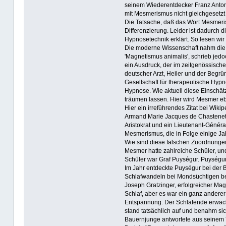
seinem Wiederentdecker Franz Anton 
mit Mesmerismus nicht gleichgesetzt 
Die Tatsache, daß das Wort Mesmeris
Differenzierung. Leider ist dadurch 
Hypnosetechnik erklärt. So lesen wir
Die moderne Wissenschaft nahm die 
'Magnetismus animalis', schrieb jed
ein Ausdruck, der im zeitgenössische
deutscher Arzt, Heiler und der Beg
Gesellschaft für therapeutische Hyp
Hypnose. Wie aktuell diese Einschät
träumen lassen. Hier wird Mesmer e
Hier ein irreführendes Zitat bei Wikip
Armand Marie Jacques de Chastenet 
Aristokrat und ein Lieutenant-Généra
Mesmerismus, die in Folge einige Ja
Wie sind diese falschen Zuordnunge
Mesmer hatte zahlreiche Schüler, un
Schüler war Graf Puységur. Puységu
Im Jahr entdeckte Puységur bei der
Schlafwandeln bei Mondsüchtigen be
Joseph Gratzinger, erfolgreicher Mag
Schlaf, aber es war ein ganz anderer
Entspannung. Der Schlafende erwacht
stand tatsächlich auf und benahm sic
Bauernjunge antwortete aus seinem T