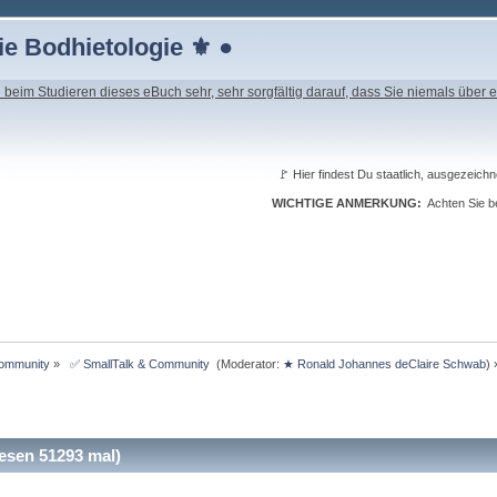
e Bodhietologie ⚜ ●
beim Studieren dieses eBuch sehr, sehr sorgfältig darauf, dass Sie niemals über e
🚩 Hier findest Du staatlich, ausgeze
WICHTIGE ANMERKUNG:
Achten Sie be
Community
»
 ✅ SmallTalk & Community 
(Moderator:
★ Ronald Johannes deClaire Schwab
) 
sen 51293 mal)