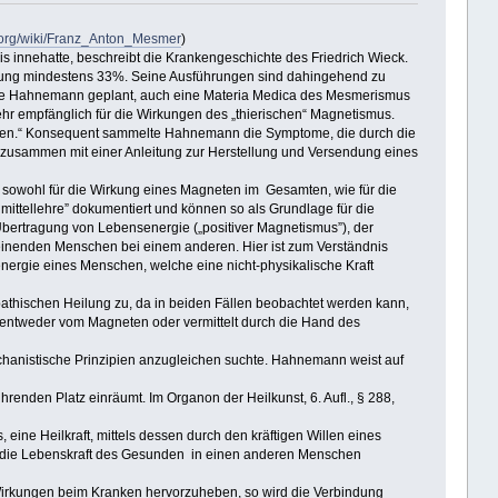
a.org/wiki/Franz_Anton_Mesmer
)
innehatte, beschreibt die Krankengeschichte des Friedrich Wieck.
dlung mindestens 33%. Seine Ausführungen sind dahingehend zu
atte Hahnemann geplant, auch eine Materia Medica des Mesmerismus
ehr empfänglich für die Wirkungen des „thierischen“ Magnetismus.
assen.“ Konsequent sammelte Hahnemann die Symptome, die durch die
t, zusammen mit einer Anleitung zur Herstellung und Versendung eines
sowohl für die Wirkung eines Magneten im Gesamten, wie für die
ittellehre” dokumentiert und können so als Grundlage für die
rtragung von Lebensenergie („positiver Magnetismus”), der
einenden Menschen bei einem anderen. Hier ist zum Verständnis
nergie eines Menschen, welche eine nicht-physikalische Kraft
hischen Heilung zu, da in beiden Fällen beobachtet werden kann,
: entweder vom Magneten oder vermittelt durch die Hand des
hanistische Prinzipien anzugleichen suchte. Hahnemann weist auf
den Platz einräumt. Im Organon der Heilkunst, 6. Aufl., § 288,
e Heilkraft, mittels dessen durch den kräftigen Willen eines
g die Lebenskraft des Gesunden in einen anderen Menschen
Wirkungen beim Kranken hervorzuheben, so wird die Verbindung