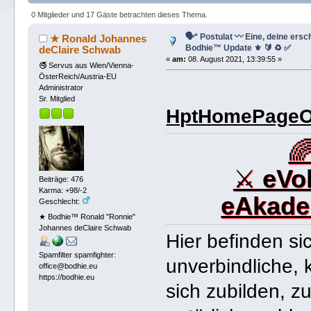
128554 mal)
0 Mitglieder und 17 Gäste betrachten dieses Thema.
🗣* Postulat 〰 Eine, deine ers
★ Ronald Johannes
Bodhie™ Update ⚜️ 🔰 ♻️ ✅
deClaire Schwab
«
am:
08. August 2021, 13:39:55 »
🚭 Servus aus Wien/Vienna-
ÖsterReich/Austria-EU
Administrator
Sr. Mitglied
HptHomePageOf

⚔
eVo
Beiträge: 476
Karma: +98/-2
eAkade
Geschlecht:
★ Bodhie™ Ronald "Ronnie"
Johannes deClaire Schwab
Hier befinden si
Spamfilter spamfighter:
unverbindliche,
office@bodhie.eu
https://bodhie.eu
sich zubilden, z