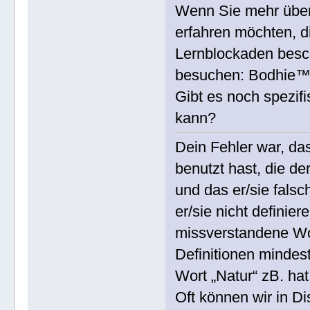
Wenn Sie mehr über 
erfahren möchten, 
Lernblockaden besch
besuchen: Bodhie™ 
Gibt es noch spezif
kann?
Dein Fehler war, da
benutzt hast, die de
und das er/sie falsc
er/sie nicht definie
missverstandene Wo
Definitionen mindes
Wort „Natur“ zB. hat
Oft können wir in D