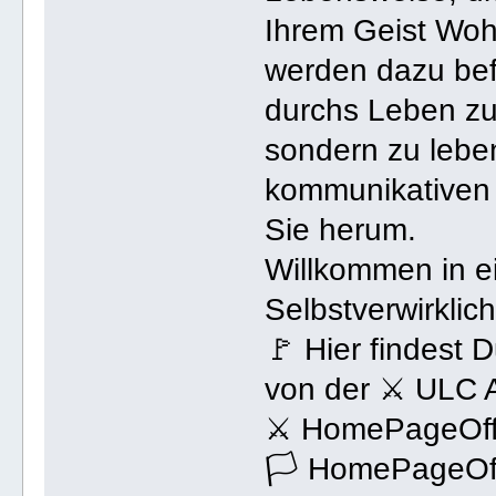
Ihrem Geist Wohl
werden dazu bef
durchs Leben zu 
sondern zu lebe
kommunikativen 
Sie herum.
Willkommen in e
Selbstverwirklic
🚩 Hier findest 
von der ⚔ ULC 
⚔ HomePageOffi
🏳 HomePageOff