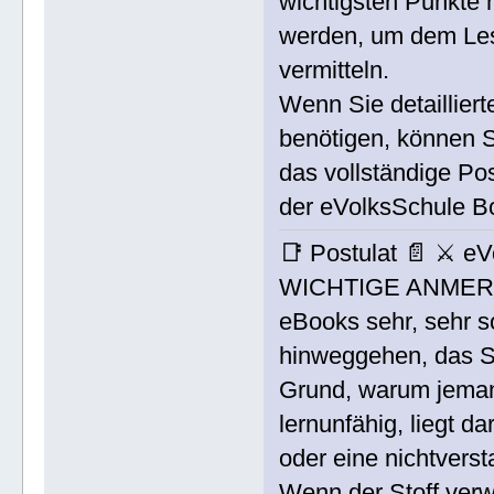
wichtigsten Punkte 
werden, um dem Le
vermitteln.
Wenn Sie detailliert
benötigen, können S
das vollständige Po
der eVolksSchule B
📑 Postulat 📄 ⚔ 
WICHTIGE ANMERKU
eBooks sehr, sehr so
hinweggehen, das Si
Grund, warum jemand
lernunfähig, liegt d
oder eine nichtver
Wenn der Stoff verwi