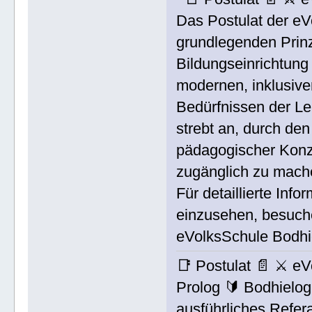
Das Postulat der eV
grundlegenden Prinzi
Bildungseinrichtung
modernen, inklusiven
Bedürfnissen der Le
strebt an, durch de
pädagogischer Konze
zugänglich zu mach
Für detaillierte Inf
einzusehen, besuchen
eVolksSchule Bodh
📑 Postulat 📄 ⚔ 
Prolog 🔰 Bodhielog
ausführliches Refera