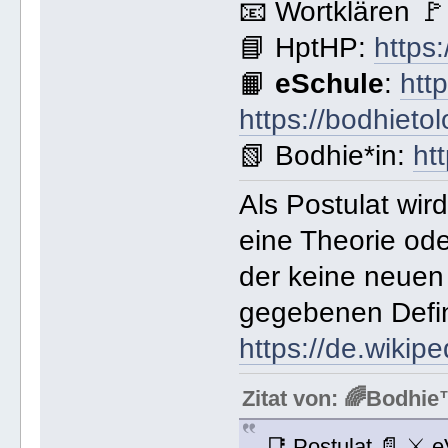
📧 Wortklären 
📘 HptHP:
https
📙
eSchule
:
htt
https://bodhieto
📗 Bodhie*in:
ht
Als Postulat wir
eine Theorie od
der keine neuen 
gegebenen Defin
https://de.wikipe
Zitat von: 🌈Bodh
📑 Postulat 📄 ⚔ 