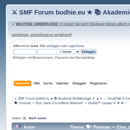
⚔ SMF Forum bodhie.eu ★ 📚 Akademie
⚔
WICHTIGE ANMERKUNG!
⚜ Achten Sie beim Studieren dieses eBuch seh
vollständig, sinnerfassend verstehen!❗
Willkommen
Gast
. Bitte
einloggen
oder
registrieren
.
Einloggen mit Benutzername, Passwort und Sitzungslänge
Übersicht
Hilfe
Suche
Kalender
Einloggen
Registrieren
 ⚔ SMF Forum bodhie.eu ★ 📚 Akademie Bodhietologie ⚜  ● 
»
 ✅ SmallTalk & C
 🗣* Postulat 〰 Eine, deine erschaffene Wahrheit* 〰 Bodhie™ Update ⚜️ 🔰 ♻️ ✅ 
Seiten: [
1
]
Nach unten
Autor
Thema: 🗣* Postulat 〰 Eine, 