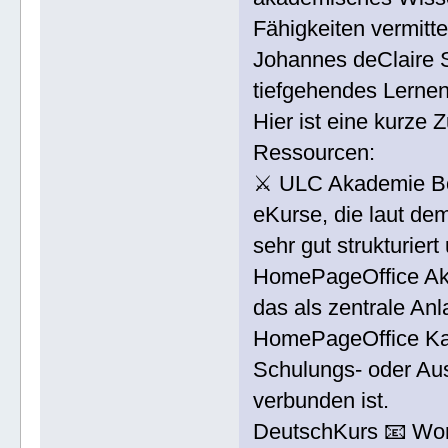
Fähigkeiten vermitt
Johannes deClaire S
tiefgehendes Lernen
Hier ist eine kurze
Ressourcen:
⚔ ULC Akademie Bod
eKurse, die laut de
sehr gut strukturier
HomePageOffice Aka
das als zentrale Anl
HomePageOffice Kad
Schulungs- oder Aus
verbunden ist.
DeutschKurs 📧 Wort