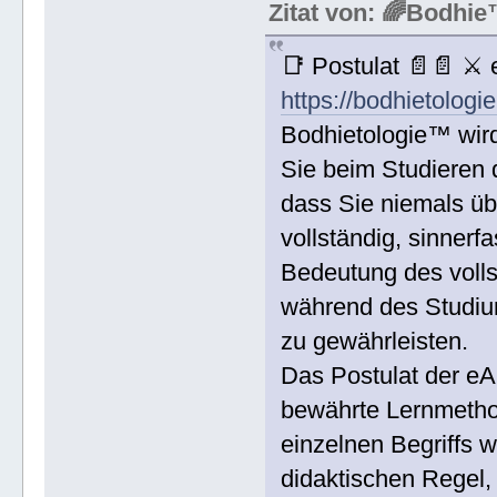
Zitat von: 🌈Bodh
📑 Postulat 📄📄 ⚔
https://bodhietologi
Bodhietologie™ wird
Sie beim Studieren d
dass Sie niemals üb
vollständig, sinnerf
Bedeutung des voll
während des Studium
zu gewährleisten.
Das Postulat der eA
bewährte Lernmethod
einzelnen Begriffs w
didaktischen Regel,