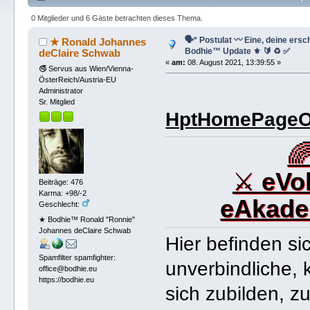
128576 mal)
0 Mitglieder und 6 Gäste betrachten dieses Thema.
🗣* Postulat 〰 Eine, deine ers
★ Ronald Johannes
Bodhie™ Update ⚜️ 🔰 ♻️ ✅
deClaire Schwab
«
am:
08. August 2021, 13:39:55 »
🚭 Servus aus Wien/Vienna-
ÖsterReich/Austria-EU
Administrator
Sr. Mitglied
HptHomePageOf

⚔
eVo
Beiträge: 476
Karma: +98/-2
eAkade
Geschlecht:
★ Bodhie™ Ronald "Ronnie"
Johannes deClaire Schwab
Hier befinden si
Spamfilter spamfighter:
unverbindliche,
office@bodhie.eu
https://bodhie.eu
sich zubilden, z