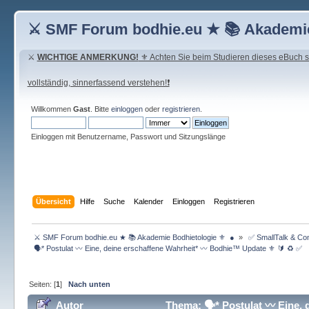
⚔ SMF Forum bodhie.eu ★ 📚 Akademie
⚔
WICHTIGE ANMERKUNG!
⚜ Achten Sie beim Studieren dieses eBuch seh
vollständig, sinnerfassend verstehen!❗
Willkommen
Gast
. Bitte
einloggen
oder
registrieren
.
Einloggen mit Benutzername, Passwort und Sitzungslänge
Übersicht
Hilfe
Suche
Kalender
Einloggen
Registrieren
 ⚔ SMF Forum bodhie.eu ★ 📚 Akademie Bodhietologie ⚜  ● 
»
 ✅ SmallTalk & C
 🗣* Postulat 〰 Eine, deine erschaffene Wahrheit* 〰 Bodhie™ Update ⚜️ 🔰 ♻️ ✅ 
Seiten: [
1
]
Nach unten
Autor
Thema: 🗣* Postulat 〰 Eine, 