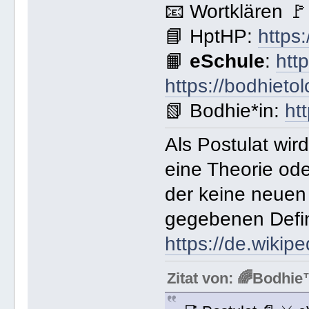
📧 Wortklären 
📘 HptHP:
https
📙
eSchule
:
htt
https://bodhieto
📗 Bodhie*in:
ht
Als Postulat wir
eine Theorie od
der keine neuen 
gegebenen Defin
https://de.wikipe
Zitat von: 🌈Bodh