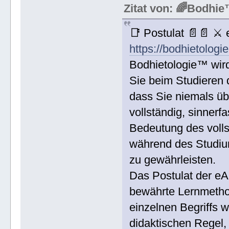
Zitat von: 🌈Bodh
📑 Postulat 📄📄 ⚔
https://bodhietologi
Bodhietologie™ wird
Sie beim Studieren d
dass Sie niemals üb
vollständig, sinnerf
Bedeutung des voll
während des Studium
zu gewährleisten.
Das Postulat der eA
bewährte Lernmethod
einzelnen Begriffs w
didaktischen Regel,