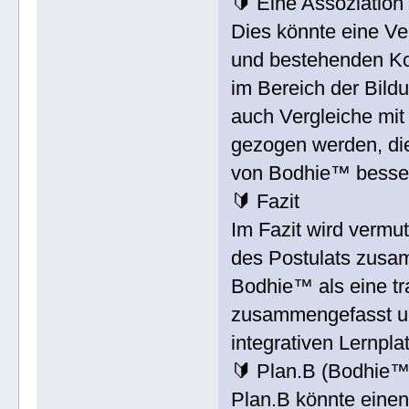
🔰 Eine Assoziation
Dies könnte eine V
und bestehenden Ko
im Bereich der Bild
auch Vergleiche mi
gezogen werden, die
von Bodhie™ besser
🔰 Fazit
Im Fazit wird vermut
des Postulats zusam
Bodhie™ als eine tr
zusammengefasst und
integrativen Lernpla
🔰 Plan.B (Bodhie™
Plan.B könnte einen