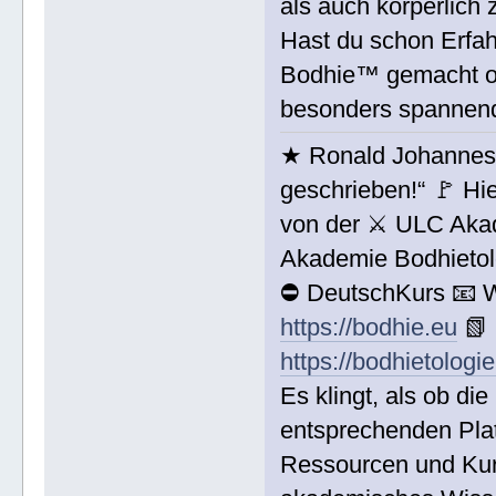
als auch körperlich 
Hast du schon Erfah
Bodhie™ gemacht ode
besonders spannend
★ Ronald Johannes 
geschrieben!“ 🚩 Hi
von der ⚔ ULC Aka
Akademie Bodhieto
⛔ DeutschKurs 📧 
https://bodhie.eu
📗 
https://bodhietologi
Es klingt, als ob d
entsprechenden Pla
Ressourcen und Kurs