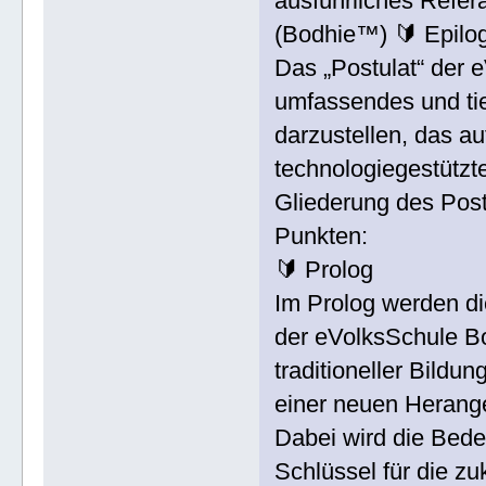
ausführliches Refera
(Bodhie™) 🔰 Epil
Das „Postulat“ der 
umfassendes und tie
darzustellen, das au
technologiegestützte
Gliederung des Post
Punkten:
🔰 Prolog
Im Prolog werden di
der eVolksSchule B
traditioneller Bild
einer neuen Herang
Dabei wird die Bede
Schlüssel für die z