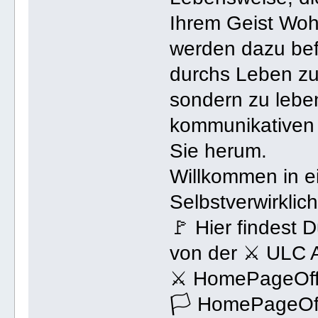
Ihrem Geist Wohl
werden dazu bef
durchs Leben zu 
sondern zu lebe
kommunikativen 
Sie herum.
Willkommen in e
Selbstverwirklic
🚩 Hier findest 
von der ⚔ ULC 
⚔ HomePageOffi
🏳 HomePageOff