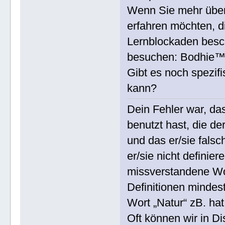
Wenn Sie mehr über 
erfahren möchten, 
Lernblockaden besch
besuchen: Bodhie™ 
Gibt es noch spezif
kann?
Dein Fehler war, da
benutzt hast, die de
und das er/sie falsc
er/sie nicht definie
missverstandene Wo
Definitionen mindes
Wort „Natur“ zB. hat
Oft können wir in D