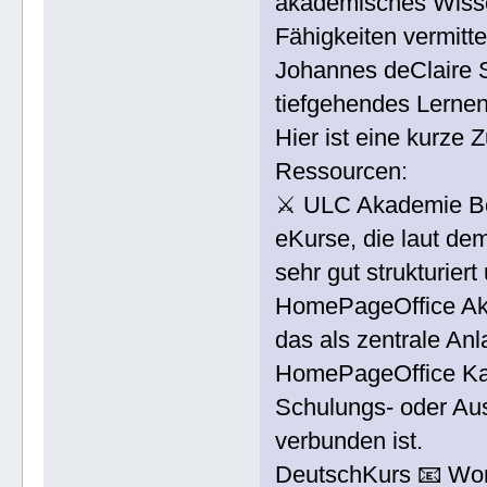
akademisches Wisse
Fähigkeiten vermitt
Johannes deClaire S
tiefgehendes Lernen
Hier ist eine kurze
Ressourcen:
⚔ ULC Akademie Bod
eKurse, die laut de
sehr gut strukturier
HomePageOffice Aka
das als zentrale Anl
HomePageOffice Kad
Schulungs- oder Aus
verbunden ist.
DeutschKurs 📧 Wort