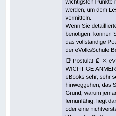
wichtigsten Punkte 
werden, um dem Le
vermitteln.
Wenn Sie detailliert
benötigen, können S
das vollständige Po
der eVolksSchule B
📑 Postulat 📄 ⚔ 
WICHTIGE ANMERKU
eBooks sehr, sehr so
hinweggehen, das Si
Grund, warum jemand
lernunfähig, liegt d
oder eine nichtver