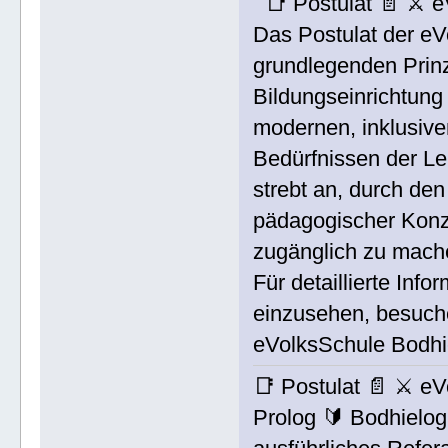
📑 Postulat 📄 ⚔ 
Das Postulat der eV
grundlegenden Prinzi
Bildungseinrichtung
modernen, inklusiven
Bedürfnissen der Le
strebt an, durch de
pädagogischer Konze
zugänglich zu mach
Für detaillierte Inf
einzusehen, besuchen
eVolksSchule Bodh
📑 Postulat 📄 ⚔ 
Prolog 🔰 Bodhielog