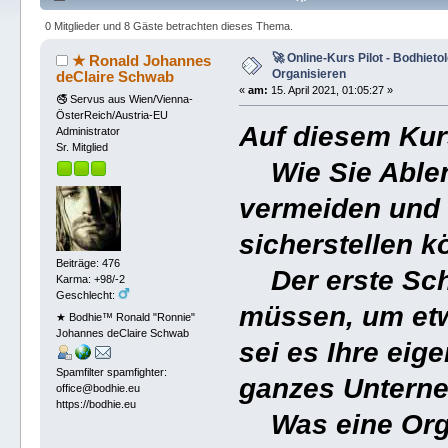
0 Mitglieder und 8 Gäste betrachten dieses Thema.
🚀 Online-Kurs Pilot - Bodhieto
★ Ronald Johannes
Organisieren
deClaire Schwab
«
am:
15. April 2021, 01:05:27 »
🚭 Servus aus Wien/Vienna-
ÖsterReich/Austria-EU
Auf diesem Kur
Administrator
Sr. Mitglied
Wie Sie Ablen
vermeiden und I
sicherstellen k
Beiträge: 476
Der erste Schr
Karma: +98/-2
Geschlecht:
müssen, um etw
★ Bodhie™ Ronald "Ronnie"
Johannes deClaire Schwab
sei es Ihre eig
Spamfilter spamfighter:
ganzes Untern
office@bodhie.eu
https://bodhie.eu
Was eine Organ