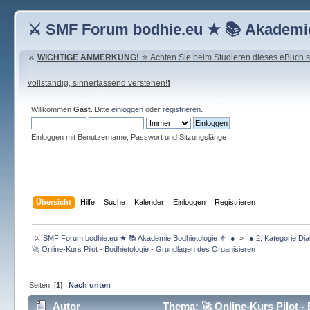
⚔ SMF Forum bodhie.eu ★ 📚 Akademie
⚔
WICHTIGE ANMERKUNG!
⚜ Achten Sie beim Studieren dieses eBuch seh
vollständig, sinnerfassend verstehen!❗
Willkommen
Gast
. Bitte
einloggen
oder
registrieren
.
Einloggen mit Benutzername, Passwort und Sitzungslänge
Übersicht
Hilfe
Suche
Kalender
Einloggen
Registrieren
 ⚔ SMF Forum bodhie.eu ★ 📚 Akademie Bodhietologie ⚜  ● 
»
 ● 2. Kategorie Dia
🚀 Online-Kurs Pilot - Bodhietologie - Grundlagen des Organisieren
Seiten: [
1
]
Nach unten
Autor
Thema: 🚀 Online-Kurs Pilot -