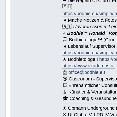
➦ Die Regeln ULClub LPD 
🇪🇺
https://bodhie.eu/simple/i
● Mache Notizen & Fotos
🇦🇹
Unverdrossen mit ei
⭐️
Bodhie™ Ronald "Ron
🏳 Bodhietologie™ (Gründ
● Lebenslauf SuperVisor
https://bodhie.eu/simple/i
★ Bodhietologe Ï
https://
https://www.akademos.at
📩
office@bodhie.eu
😎 Gastronom - Superviso
💥 Ehrenamtlicher Consul
🎸 Künstler & Veranstaltu
🎓 Coaching & Gesundheit
★ Obmann Underground Li
⚔ ULClub e.V. LPD IV-Vr