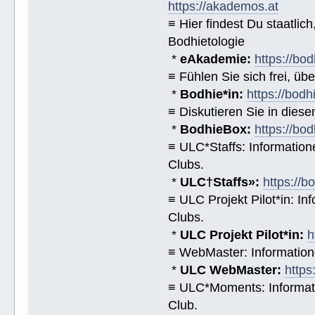
https://akademos.at
≡ Hier findest Du staatl
Bodhietologie
*
eAkademie:
https://bod
≡ Fühlen Sie sich frei, üb
*
Bodhie*in:
https://bodh
≡ Diskutieren Sie in diese
*
BodhieBox:
https://bo
≡ ULC*Staffs: Informatio
Clubs.
*
ULC†Staffs»:
https://
≡ ULC Projekt Pilot*in: I
Clubs.
*
ULC Projekt Pilot*in:
h
≡ WebMaster: Informatio
*
ULC WebMaster:
https
≡ ULC*Moments: Informat
Club.