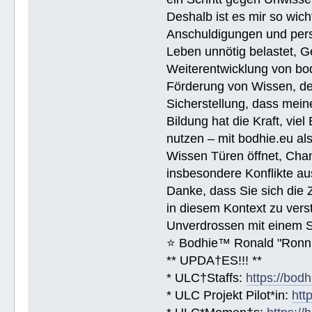
Deshalb ist es mir so wich
Anschuldigungen und pers
Leben unnötig belastet, G
Weiterentwicklung von bodhi
Förderung von Wissen, de
Sicherstellung, dass meine
Bildung hat die Kraft, vie
nutzen – mit bodhie.eu a
Wissen Türen öffnet, Chan
insbesondere Konflikte au
Danke, dass Sie sich die 
in diesem Kontext zu vers
Unverdrossen mit einem 
⭐️ Bodhie™ Ronald "Ronn
** UPDA†ES!!! **
* ULC†Staffs:
https://bod
* ULC Projekt Pilot*in:
htt