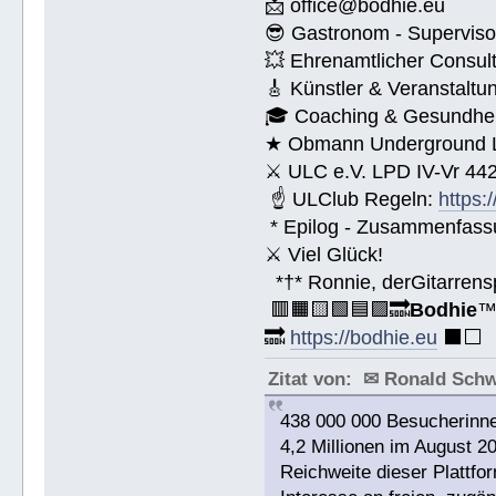
📩 office@bodhie.eu
😎 Gastronom - Superviso
💥 Ehrenamtlicher Consul
🎸 Künstler & Veranstaltu
🎓 Coaching & Gesundheit
★ Obmann Underground Li
⚔ ULC e.V. LPD IV-Vr 44
☝ ULClub Regeln:
https:
* Epilog - Zusammenfassung
⚔ Viel Glück!
*†* Ronnie, derGitarrens
🟥🟧🟨🟩🟦🟪🔜
Bodhie
🔜
https://bodhie.eu
⬛️⬜️
Zitat von: ✉ Ronald Sch
438 000 000 Besucherinne
4,2 Millionen im August 2
Reichweite dieser Plattfor