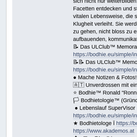
sich nicht nur weiterbild
Name (BlockBuchStaben)/eMail Addi
Facetten entdecken und stu
vitalen Lebensweise, die
Spende € ______.- liegt bei!
Klugheit verleiht. Sie we
zu gehen, nicht bloss zu e
aufbauenden, kommunikati
📝 Das ULClub™ Memoran
https://bodhie.eu/simple/i
📝📝 Das ULClub™ Memor
https://bodhie.eu/simple/i
● Mache Notizen & Fotos!
🇦🇹 Unverdrossen mit ei
⭐️ Bodhie™ Ronald "Ronn
🏳 Bodhietologie™ (Gründ
● Lebenslauf SuperVisor
https://bodhie.eu/simple/i
★ Bodhietologe Ï
https://
https://www.akademos.at