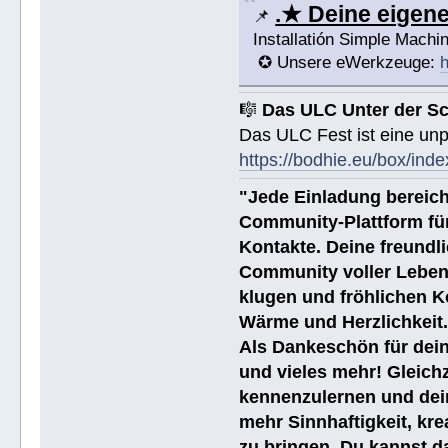
.★ Deine eige
📌
Installatión Simple Mach
✪ Unsere eWerkzeuge:
h
🎼
Das ULC Unter der S
Das ULC Fest ist eine un
https://bodhie.eu/box/inde
"Jede Einladung bereich
Community-Plattform fü
Kontakte. Deine freundli
Community voller Leben
klugen und fröhlichen K
Wärme und Herzlichkeit
Als Dankeschön für dein
und vieles mehr! Gleich
kennenzulernen und dei
mehr Sinnhaftigkeit, kre
zu bringen. Du kannst da