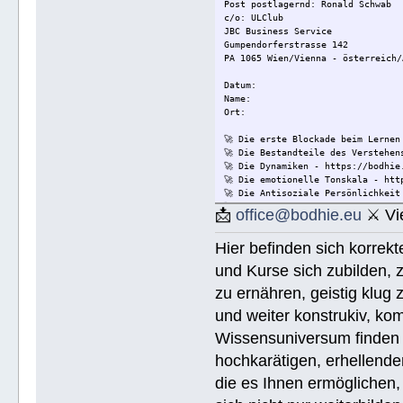
Post postlagernd: Ronald Schwab
c/o: ULClub
JBC Business Service
Gumpendorferstrasse 142
PA 1065 Wien/Vienna - österreich/
Datum:
Name:
Ort:
🚀 Die erste Blockade beim Lernen
🚀 Die Bestandteile des Verstehen
🚀 Die Dynamiken - https://bodhie
🚀 Die emotionelle Tonskala - htt
🚀 Die Antisoziale Persönlichkeit
🚀 Die Lösung für Konflikte - htt
📩
office@bodhie.eu
⚔ Vie
🚀 Lösungen für eine gefährliche 
🚀 Ethik unjd die Zustände - http
Hier befinden sich korrek
🚀 Integrität und Ehrlichkeit - h
🚀 🟡 Wie Sie jemandem helfen kön
und Kurse sich zubilden, z
Wie Sie jemandem helfen können - 
🚀 Werkzeuge für den Arbeitsplatz
zu ernähren, geistig klug 
🚀 Die Ehe - https://bodhie.eu/si
und weiter konstrukiv, kom
🚀 Kinder - https://bodhie.eu/sim
🚀 Ermittlung und ihr Gebrauch - 
Wissensuniversum finden S
🚀 Grundlagen des Organisieren - 
🚀 Public Relations - https://bod
hochkarätigen, erhellend
🚀 Planziele und Ziele- https://b
die es Ihnen ermöglichen, 
🚀 Kommunikation - https://bodhie