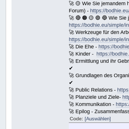
🚀 🟡 Wie Sie jemandem 
Forum) -
https://bodhie.e
🚀 🔴 🟠 🟡 🟢 🔵 Wie Sie
https://bodhie.eu/simple/i
🚀 Werkzeuge für den Arbe
https://bodhie.eu/simple/i
🚀 Die Ehe -
https://bodhi
🚀 Kinder -
https://bodhie
🚀 Ermittlung und ihr Geb
✔
🚀 Grundlagen des Organi
✔
🚀 Public Relations -
https
🚀 Planziele und Ziele-
ht
🚀 Kommunikation -
https
🚀 Epilog - Zusammenfassun
Code:
[Auswählen]