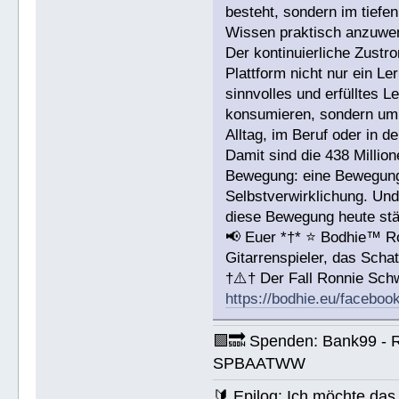
besteht, sondern im tiefen
Wissen praktisch anzuwe
Der kontinuierliche Zustr
Plattform nicht nur ein L
sinnvolles und erfülltes 
konsumieren, sondern um 
Alltag, im Beruf oder in d
Damit sind die 438 Millio
Bewegung: eine Bewegung 
Selbstverwirklichung. Und
diese Bewegung heute stär
📢 Euer *†* ⭐️ Bodhie™ R
Gitarrenspieler, das Sc
†⚠️† Der Fall Ronnie Sc
https://bodhie.eu/faceboo
🟪🔜 Spenden: Bank99 - 
SPBAATWW
🔰 Epilog: Ich möchte das 