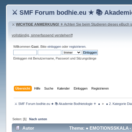
⚔ SMF Forum bodhie.eu ★ 📚 Akademie
⚔
WICHTIGE ANMERKUNG!
⚜ Achten Sie beim Studieren dieses eBuch seh
vollständig, sinnerfassend verstehen!❗
Willkommen
Gast
. Bitte
einloggen
oder
registrieren
.
Einloggen mit Benutzername, Passwort und Sitzungslänge
Übersicht
Hilfe
Suche
Kalender
Einloggen
Registrieren
 ⚔ SMF Forum bodhie.eu ★ 📚 Akademie Bodhietologie ⚜  ● 
»
 ● 2. Kategorie Dia
Seiten: [
1
]
Nach unten
Autor
Thema: ● EMOTIONSSKALA - Re