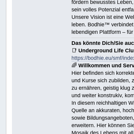
fördern bewusstes Leben, 
sein volles Potenzial entfa
Unsere Vision ist eine We
leben. Bodhie™ verbindet 
lebendigen Plattform – für
Das könnte Dich/Sie auc
📑
Underground Life Cl
https://bodhie.eu/smf/ind
🌈
Willkommen und Serv
Hier befinden sich korrek
und Kurse sich zubilden, z
zu ernähren, geistig klug 
und weiter konstrukiv, ko
In diesem reichhaltigen W
Quelle an akkuraten, hoch
sowie Bildungsangeboten, 
erweitern. Hier können Sie
Mosaik des Lebens mit all