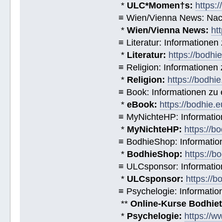
*
ULC*Momen†s:
https:
≡ Wien/Vienna News: Nach
*
Wien/Vienna News:
ht
≡ Literatur: Informatione
*
Literatur:
https://bodhi
≡ Religion: Informationen
*
Religion:
https://bodhie
≡ Book: Informationen zu
*
eBook:
https://bodhie.
≡ MyNichteHP: Informatio
*
MyNichteHP:
https://b
≡ BodhieShop: Informati
*
BodhieShop:
https://b
≡ ULCsponsor: Informatio
*
ULCsponsor:
https://b
≡ Psychelogie: Informatio
**
Online-Kurse Bodhieto
*
Psychelogie:
https://w