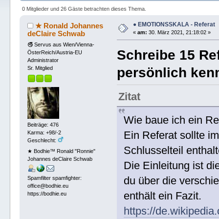
0 Mitglieder und 26 Gäste betrachten dieses Thema.
● EMOTIONSSKALA - Referat
★ Ronald Johannes
deClaire Schwab
«
am:
30. März 2021, 21:18:02 »
🚭 Servus aus Wien/Vienna-
Schreibe 15 Re
ÖsterReich/Austria-EU
Administrator
persönlich ken
Sr. Mitglied
Zitat
Wie baue ich ein Ref
Beiträge: 476
Ein Referat sollte i
Karma: +98/-2
Geschlecht:
Schlusselteil enthal
★ Bodhie™ Ronald "Ronnie"
Johannes deClaire Schwab
Die Einleitung ist d
du über die verschi
Spamfilter spamfighter:
office@bodhie.eu
enthält ein Fazit.
https://bodhie.eu
https://de.wikipedia.