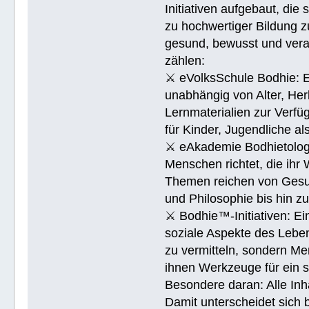
Initiativen aufgebaut, di
zu hochwertiger Bildung z
gesund, bewusst und veran
zählen:
⚔ eVolksSchule Bodhie: Ei
unabhängig von Alter, Herk
Lernmaterialien zur Verfüg
für Kinder, Jugendliche a
⚔ eAkademie Bodhietologie
Menschen richtet, die ihr
Themen reichen von Gesu
und Philosophie bis hin 
⚔ Bodhie™-Initiativen: Ein
soziale Aspekte des Lebens
zu vermitteln, sondern Me
ihnen Werkzeuge für ein 
Besondere daran: Alle Inh
Damit unterscheidet sich 