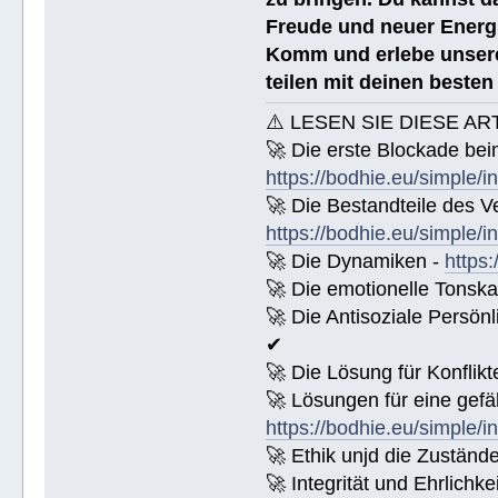
Freude und neuer Energi
Komm und erlebe unsere
teilen mit deinen beste
⚠️ LESEN SIE DIESE AR
🚀 Die erste Blockade bei
https://bodhie.eu/simple/i
🚀 Die Bestandteile des Ve
https://bodhie.eu/simple/i
🚀 Die Dynamiken -
https:
🚀 Die emotionelle Tonska
🚀 Die Antisoziale Persönl
✔
🚀 Die Lösung für Konflikt
🚀 Lösungen für eine gefä
https://bodhie.eu/simple/i
🚀 Ethik unjd die Zuständ
🚀 Integrität und Ehrlichke