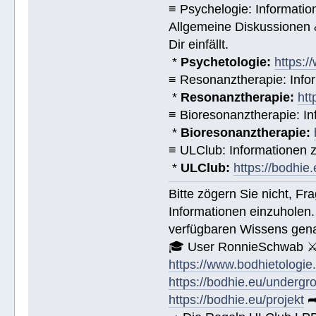
≡ Psychelogie: Informatio
Allgemeine Diskussionen &
Dir einfällt.
*
Psychetologie:
https:/
≡ Resonanztherapie: Info
*
Resonanztherapie:
htt
≡ Bioresonanztherapie: In
*
Bioresonanztherapie:
≡ ULClub: Informationen
*
ULClub:
https://bodhie.
Bitte zögern Sie nicht, F
Informationen einzuholen.
verfügbaren Wissens gena
🎓 User RonnieSchwab ⚔
https://www.bodhietologie
https://bodhie.eu/undergr
https://bodhie.eu/projekt
➦