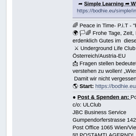
➦
Simple Learning ➦ W
https://bodhie.eu/simple/i
🌈 Peace in Time- P.i.T - 
🌍 🏳🌈 Frohe Tage, Zeit
erdenklich Gutes im dies
⚔ Underground Life Club 
Österreich/Austria-EU
📩 Fragen stellen bedeut
verstehen zu wollen! „Wi
Damit wir nicht vergessen
🌎
Start:
https://bodhie.eu
●
Post & Spenden an:
Po
c/o: ULClub
JBC Business Service
Gumpendorferstrasse 14
Post Office 1065 Wien/Vie
📧 POSTAMTLAGERND!