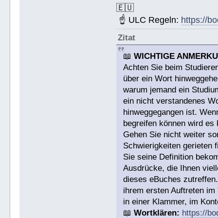
🇪🇺
☝ ULC Regeln:
https://b
Zitat
📖
WICHTIGE ANMERK
Achten Sie beim Studieren
über ein Wort hinweggehen
warum jemand ein Studium a
ein nicht verstandenes W
hinweggegangen ist. Wenn 
begreifen können wird es 
Gehen Sie nicht weiter s
Schwierigkeiten gerieten
Sie seine Definition bek
Ausdrücke, die Ihnen viell
dieses eBuches zutreffen
ihrem ersten Auftreten im
in einer Klammer, im Konte
📖
Wortklären:
https://b