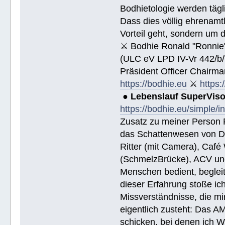
Bodhietologie werden tägli
Dass dies völlig ehrenamtl
Vorteil geht, sondern um 
⚔ Bodhie Ronald "Ronnie
(ULC eV LPD IV-Vr 442/b
Präsident Officer Chairma
https://bodhie.eu
⚔
https:
●
Lebenslauf SuperVis
https://bodhie.eu/simple/i
Zusatz zu meiner Person R
das Schattenwesen von D
Ritter (mit Camera), Café 
(SchmelzBrücke), ACV und
Menschen bedient, begleite
dieser Erfahrung stoße i
Missverständnisse, die mi
eigentlich zusteht: Das AM
schicken, bei denen ich W