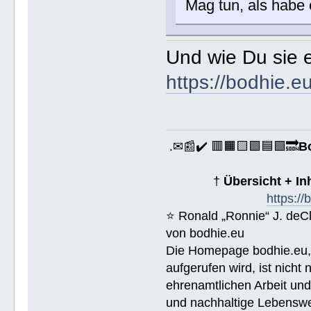
Mag tun, als habe 
Und wie Du sie 
https://bodhie.e
.✉📰✔️ 🟥🟧🟨🟩🟦🟪🔜
B
†
Übersicht + I
https:/
⭐️ Ronald „Ronnie“ J. de
von bodhie.eu
Die Homepage bodhie.eu, 
aufgerufen wird, ist nicht
ehrenamtlichen Arbeit un
und nachhaltige Lebenswe