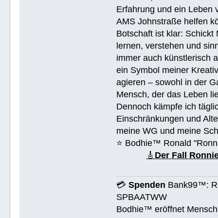
Erfahrung und ein Leben 
AMS Johnstraße helfen k
Botschaft ist klar: Schick
lernen, verstehen und sin
immer auch künstlerisch 
ein Symbol meiner Kreativ
agieren – sowohl in der Ga
Mensch, der das Leben lieb
Dennoch kämpfe ich täglic
Einschränkungen und Alte
meine WG und meine Schul
⭐️ Bodhie™ Ronald "Ronn
🎸
Der Fall Ronn
💳
Spenden
Bank99™: Ro
SPBAATWW
Bodhie™ eröffnet Mensche