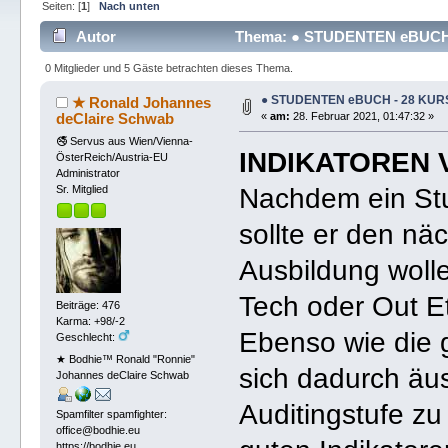
Seiten: [
1
]
Nach unten
Autor
Thema: ● STUDENTEN eBUCH 
0 Mitglieder und 5 Gäste betrachten dieses Thema.
● STUDENTEN eBUCH - 28 KU
★ Ronald Johannes
deClaire Schwab
«
am:
28. Februar 2021, 01:47:32 »
🚭 Servus aus Wien/Vienna-
INDIKATOREN
ÖsterReich/Austria-EU
Administrator
Nachdem ein Stu
Sr. Mitglied
sollte er den nä
Ausbildung wollen
Tech oder Out Et
Beiträge: 476
Karma: +98/-2
Ebenso wie die 
Geschlecht:
★ Bodhie™ Ronald "Ronnie"
sich dadurch äus
Johannes deClaire Schwab
Auditingstufe zu
Spamfilter spamfighter:
office@bodhie.eu
https://bodhie.eu