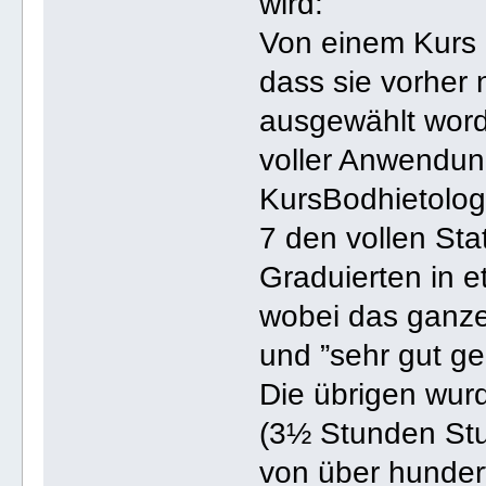
wird:
Von einem Kurs 
dass sie vorher 
ausgewählt word
voller Anwendu
KursBodhietologe
7 den vollen Sta
Graduierten in e
wobei das ganze
und ”sehr gut g
Die übrigen wurd
(3½ Stunden Stu
von über hunder