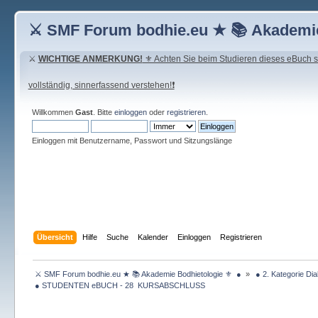
⚔ SMF Forum bodhie.eu ★ 📚 Akademie
⚔
WICHTIGE ANMERKUNG!
⚜ Achten Sie beim Studieren dieses eBuch seh
vollständig, sinnerfassend verstehen!❗
Willkommen
Gast
. Bitte
einloggen
oder
registrieren
.
Einloggen mit Benutzername, Passwort und Sitzungslänge
Übersicht
Hilfe
Suche
Kalender
Einloggen
Registrieren
 ⚔ SMF Forum bodhie.eu ★ 📚 Akademie Bodhietologie ⚜  ● 
»
 ● 2. Kategorie Dia
 ● STUDENTEN eBUCH - 28  KURSABSCHLUSS