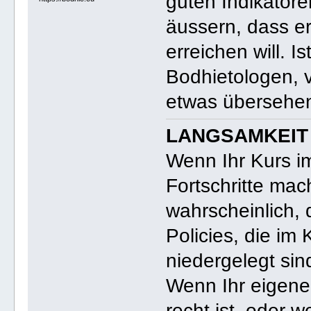
guten Indikatore
äussern, dass er
erreichen will. I
Bodhietologen, 
etwas übersehe
LANGSAMKEIT
Wenn Ihr Kurs im
Fortschritte mach
wahrscheinlich,
Policies, die i
niedergelegt sin
Wenn Ihr eigener
recht ist, oder w