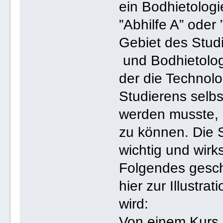
ein Bodhietolog
”Abhilfe A” oder
Gebiet des Studi
und Bodhietologi
der die Technolo
Studierens selbs
werden musste, 
zu können. Die S
wichtig und wirk
Folgendes gesc
hier zur Illustr
wird:
Von einem Kurs 