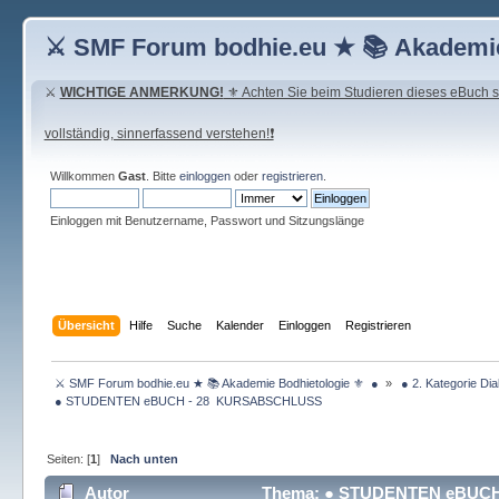
⚔ SMF Forum bodhie.eu ★ 📚 Akademie
⚔
WICHTIGE ANMERKUNG!
⚜ Achten Sie beim Studieren dieses eBuch seh
vollständig, sinnerfassend verstehen!❗
Willkommen
Gast
. Bitte
einloggen
oder
registrieren
.
Einloggen mit Benutzername, Passwort und Sitzungslänge
Übersicht
Hilfe
Suche
Kalender
Einloggen
Registrieren
 ⚔ SMF Forum bodhie.eu ★ 📚 Akademie Bodhietologie ⚜  ● 
»
 ● 2. Kategorie Dia
 ● STUDENTEN eBUCH - 28  KURSABSCHLUSS
Seiten: [
1
]
Nach unten
Autor
Thema: ● STUDENTEN eBUCH 