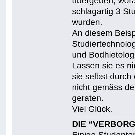
übergeben, wora
schlagartig 3 St
wurden.
An diesem Beisp
Studiertechnolog
und Bodhietologi
Lassen sie es ni
sie selbst durch
nicht gemäss der
geraten.
Viel Glück.
DIE “VERBORG
Einige Studente