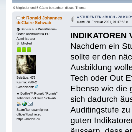
0 Mitglieder und 5 Gäste betrachten dieses Thema.
● STUDENTEN eBUCH - 28 KU
★ Ronald Johannes
deClaire Schwab
«
am:
28. Februar 2021, 01:47:32 »
🚭 Servus aus Wien/Vienna-
INDIKATOREN
ÖsterReich/Austria-EU
Administrator
Nachdem ein Stu
Sr. Mitglied
sollte er den nä
Ausbildung wollen
Tech oder Out Et
Beiträge: 476
Karma: +98/-2
Ebenso wie die 
Geschlecht:
★ Bodhie™ Ronald "Ronnie"
sich dadurch äus
Johannes deClaire Schwab
Auditingstufe zu
Spamfilter spamfighter:
office@bodhie.eu
guten Indikatore
https://bodhie.eu
äussern, dass er