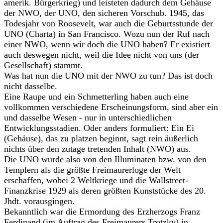
amerik. Bürgerkrieg) und leisteten dadurch dem Gehäuse
der NWO, der UNO, den sicheren Vorschub. 1945, das
Todesjahr von Roosevelt, war auch die Geburtsstunde der
UNO (Charta) in San Francisco. Wozu nun der Ruf nach
einer NWO, wenn wir doch die UNO haben? Er existiert
auch deswegen nicht, weil die Idee nicht von uns (der
Gesellschaft) stammt.
Was hat nun die UNO mit der NWO zu tun? Das ist doch
nicht dasselbe.
Eine Raupe und ein Schmetterling haben auch eine
vollkommen verschiedene Erscheinungsform, sind aber ein
und dasselbe Wesen - nur in unterschiedlichen
Entwicklungsstadien. Oder anders formuliert: Ein Ei
(Gehäuse), das zu platzen beginnt, sagt rein äußerlich
nichts über den zutage tretenden Inhalt (NWO) aus.
Die UNO wurde also von den Illuminaten bzw. von den
Templern als die größte Freimaurerloge der Welt
erschaffen, wobei 2 Weltkriege und die Wallstreet-
Finanzkrise 1929 als deren größten Kunststücke des 20.
Jhdt. vorausgingen.
Bekanntlich war die Ermordung des Erzherzogs Franz
Ferdinand (im Auftrag des Freimaurers Trotzky) in