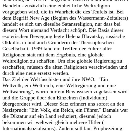
Handeln - zusätzlich eine einheitliche Weltreligion
vorgegeben wird, die in Wahrheit die des Teufels ist. Bei
dem Begriff New Age (Beginn des Wassermann-Zeitalters)
handelt es sich um dieselbe Satansreligion, nur dass bei
diesem Wort niemand Verdacht schöpft. Die Basis dieser
esoterischen Bewegung legte Helena Blavatsky, russische
Okkultistin und auch Gründerin der Theosophischen
Gesellschaft. 1999 fand ein Treffen der Führer aller
Religionen statt mit dem Ergebnis, eine globale
Weltreligion zu schaffen. Um eine globale Regierung zu
erschaffen, müssen die alten Religionen verschwinden und
durch eine neue ersetzt werden.
Das Ziel der Weltfaschisten und ihre NWO: "Ein
Weltvolk, ein Weltreich, eine Weltregierung und eine
Weltwährung", worin nur ein Bewusstsein zugelassen wird
und die Gruppe über den Einzelnen (Individuum)
übergeordnet wird. Dieser Satz erinnert uns sofort an den
Nazispruch: "Ein Volk, ein Reich, ein Führer." Damals war
die Diktatur auf ein Land reduziert, diesmal jedoch
bekommen wir weltweit gleich mehrere Hitler (=
Internationalsozialismus). Zudem soll laut Prophezeiung