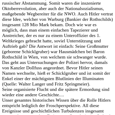
russischer Abstammung. Somit waren die inszenierte
Oktoberrevolution, aber auch der Nationalsozialismus,
maßgebende Wegbereiter für die NWO. Auch Hitler vertrat
diese Idee, welcher von Warburg (Bankier der Rothschilds)
insgesamt 128 Mio Mark bekam. Doch wie war es
möglich, dass man einem einfachen Tapezierer und
Anstreicher, der es nur zu einem Unteroffizier des 1.
Weltkrieges gebracht hatte, soviel Unterstützung und
Auftrieb gab? Die Antwort ist einfach: Seine Großmutter
(geborene Schicklgruber) war Hausmädchen bei Baron
Rothschild in Wien, von welchem sie schwanger wurde.
Das geht aus Untersuchungen der Polizei hervor, damals
von Kanzler Dollfuss angeordnet. Bevor Hitler seinen
Namen wechselte, hieß er Schicklgruber und ist somit der
Enkel einer der mächtigsten Blutlinien der Illuminaten
(Quelle: Walter Langer und Fritz Springmeier).
Seine organisierte Flucht und die spätere Ermordung sind
wieder eine andere Geschichte....
Unser gesamtes historisches Wissen über die Rolle Hitlers
entspricht lediglich der Froschperspektive. All diese
Ereignisse und geschichtlichen Turbulenzen insgesamt