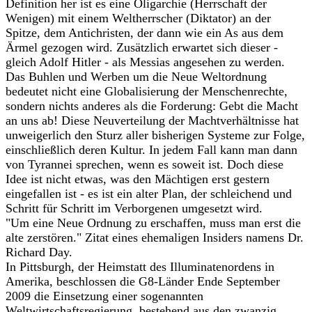
Definition her ist es eine Oligarchie (Herrschaft der
Wenigen) mit einem Weltherrscher (Diktator) an der
Spitze, dem Antichristen, der dann wie ein As aus dem
Ärmel gezogen wird. Zusätzlich erwartet sich dieser -
gleich Adolf Hitler - als Messias angesehen zu werden.
Das Buhlen und Werben um die Neue Weltordnung
bedeutet nicht eine Globalisierung der Menschenrechte,
sondern nichts anderes als die Forderung: Gebt die Macht
an uns ab! Diese Neuverteilung der Machtverhältnisse hat
unweigerlich den Sturz aller bisherigen Systeme zur Folge,
einschließlich deren Kultur. In jedem Fall kann man dann
von Tyrannei sprechen, wenn es soweit ist. Doch diese
Idee ist nicht etwas, was den Mächtigen erst gestern
eingefallen ist - es ist ein alter Plan, der schleichend und
Schritt für Schritt im Verborgenen umgesetzt wird.
"Um eine Neue Ordnung zu erschaffen, muss man erst die
alte zerstören." Zitat eines ehemaligen Insiders namens Dr.
Richard Day.
In Pittsburgh, der Heimstatt des Illuminatenordens in
Amerika, beschlossen die G8-Länder Ende September
2009 die Einsetzung einer sogenannten
Weltwirtschaftsregierung, bestehend aus den zwanzig