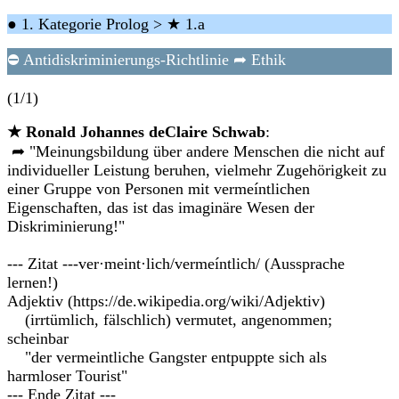
● 1. Kategorie Prolog > ★ 1.a
⛔ Antidiskriminierungs-Richtlinie ➦ Ethik
(1/1)
★ Ronald Johannes deClaire Schwab
:
➦ "Meinungsbildung über andere Menschen die nicht auf
individueller Leistung beruhen, vielmehr Zugehörigkeit zu
einer Gruppe von Personen mit vermeíntlichen
Eigenschaften, das ist das imaginäre Wesen der
Diskriminierung!"
--- Zitat ---ver·meint·lich/vermeíntlich/ (Aussprache
lernen!)
Adjektiv (https://de.wikipedia.org/wiki/Adjektiv)
(irrtümlich, fälschlich) vermutet, angenommen;
scheinbar
"der vermeintliche Gangster entpuppte sich als
harmloser Tourist"
--- Ende Zitat ---