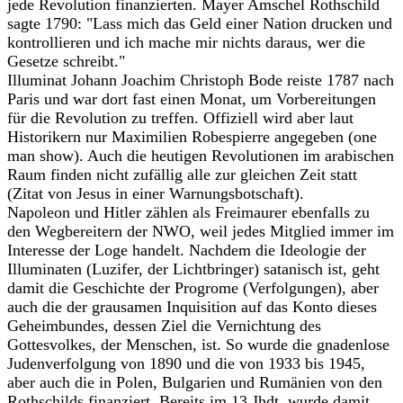
jede Revolution finanzierten. Mayer Amschel Rothschild
sagte 1790: "Lass mich das Geld einer Nation drucken und
kontrollieren und ich mache mir nichts daraus, wer die
Gesetze schreibt."
Illuminat Johann Joachim Christoph Bode reiste 1787 nach
Paris und war dort fast einen Monat, um Vorbereitungen
für die Revolution zu treffen. Offiziell wird aber laut
Historikern nur Maximilien Robespierre angegeben (one
man show). Auch die heutigen Revolutionen im arabischen
Raum finden nicht zufällig alle zur gleichen Zeit statt
(Zitat von Jesus in einer Warnungsbotschaft).
Napoleon und Hitler zählen als Freimaurer ebenfalls zu
den Wegbereitern der NWO, weil jedes Mitglied immer im
Interesse der Loge handelt. Nachdem die Ideologie der
Illuminaten (Luzifer, der Lichtbringer) satanisch ist, geht
damit die Geschichte der Progrome (Verfolgungen), aber
auch die der grausamen Inquisition auf das Konto dieses
Geheimbundes, dessen Ziel die Vernichtung des
Gottesvolkes, der Menschen, ist. So wurde die gnadenlose
Judenverfolgung von 1890 und die von 1933 bis 1945,
aber auch die in Polen, Bulgarien und Rumänien von den
Rothschilds finanziert. Bereits im 13 Jhdt. wurde damit