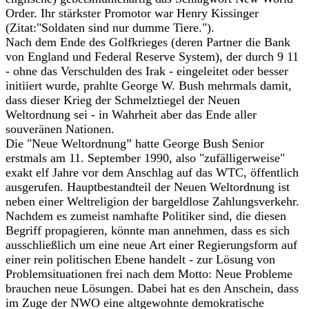
Order. Ihr stärkster Promotor war Henry Kissinger
(Zitat:"Soldaten sind nur dumme Tiere.").
Nach dem Ende des Golfkrieges (deren Partner die Bank
von England und Federal Reserve System), der durch 9 11
- ohne das Verschulden des Irak - eingeleitet oder besser
initiiert wurde, prahlte George W. Bush mehrmals damit,
dass dieser Krieg der Schmelztiegel der Neuen
Weltordnung sei - in Wahrheit aber das Ende aller
souveränen Nationen.
Die "Neue Weltordnung” hatte George Bush Senior
erstmals am 11. September 1990, also "zufälligerweise"
exakt elf Jahre vor dem Anschlag auf das WTC, öffentlich
ausgerufen. Hauptbestandteil der Neuen Weltordnung ist
neben einer Weltreligion der bargeldlose Zahlungsverkehr.
Nachdem es zumeist namhafte Politiker sind, die diesen
Begriff propagieren, könnte man annehmen, dass es sich
ausschließlich um eine neue Art einer Regierungsform auf
einer rein politischen Ebene handelt - zur Lösung von
Problemsituationen frei nach dem Motto: Neue Probleme
brauchen neue Lösungen. Dabei hat es den Anschein, dass
im Zuge der NWO eine altgewohnte demokratische