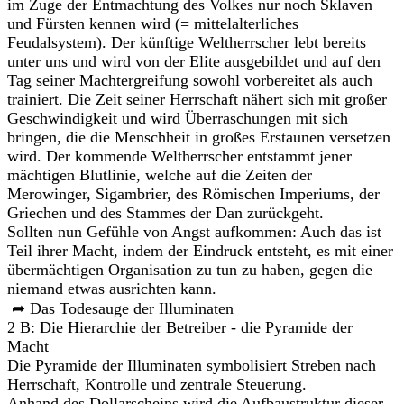
im Zuge der Entmachtung des Volkes nur noch Sklaven
und Fürsten kennen wird (= mittelalterliches
Feudalsystem). Der künftige Weltherrscher lebt bereits
unter uns und wird von der Elite ausgebildet und auf den
Tag seiner Machtergreifung sowohl vorbereitet als auch
trainiert. Die Zeit seiner Herrschaft nähert sich mit großer
Geschwindigkeit und wird Überraschungen mit sich
bringen, die die Menschheit in großes Erstaunen versetzen
wird. Der kommende Weltherrscher entstammt jener
mächtigen Blutlinie, welche auf die Zeiten der
Merowinger, Sigambrier, des Römischen Imperiums, der
Griechen und des Stammes der Dan zurückgeht.
Sollten nun Gefühle von Angst aufkommen: Auch das ist
Teil ihrer Macht, indem der Eindruck entsteht, es mit einer
übermächtigen Organisation zu tun zu haben, gegen die
niemand etwas ausrichten kann.
➦ Das Todesauge der Illuminaten
2 B: Die Hierarchie der Betreiber - die Pyramide der
Macht
Die Pyramide der Illuminaten symbolisiert Streben nach
Herrschaft, Kontrolle und zentrale Steuerung.
Anhand des Dollarscheins wird die Aufbaustruktur dieser