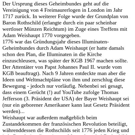
Der Ursprung dieses Geheimbundes geht auf die
Vereinigung von 4 Freimaurerlogen in London im Jahr
1717 zurück. In weiterer Folge wurde der Grundplan von
Baron Rothschild (erlangte durch ein paar scheinbar
wertloser Münzen Reichtum) im Zuge eines Treffens mit
Adam Weishaupt 1770 vorgegeben.
1776 war das Gründungsjahr dieses Illuminaten-
Geheimbundes durch Adam Weishaupt (er hatte damals
schon den Plan, die Illuminaten in die Kirche
einzuschleusen, was später der KGB 1967 machen sollte.
Der Attentäter von Papst Johannes Paul II. wurde vom
KGB beauftragt). Nach 9 Jahren entdeckte man aber die
Ideen und Weltmachtpläne von ihm und zerschlug diese
Bewegung - jedoch nur vorläufig. Nebenbei sei gesagt,
dass einem Gerücht (!) auf YouTube zufolge Thomas
Jefferson (3. Präsident der USA) der Bayer Weishaupt sei
(nur ein geborener Amerikaner kann laut Gesetz Präsident
werden)...
Weishaupt war außerdem maßgeblich beim
Zustandekommen der französischen Revolution beteiligt,
währenddessen die Rothschilds seit 1776 jeden Krieg und