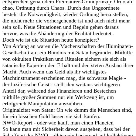
entsprechen genau dem Freimaurer-Grundprinzip: Ordo ab
chao, Ordnung durch Chaos. Durch das Ungeordnete
besteht die Notwendigkeit, wieder Ordnung herzustellen,
die nicht mehr die vorhergehende ist und auch nicht mehr
sein soll. Neue Situationen und Regeln gehen daraus
hervor, was die Abänderung der Realität bedeutet..
Doch wie ist die Situation heute konzipiert?
Von Anfang an waren die Machenschaften der Illuminaten-
Gesellschaft auf ein Bündnis mit Satan begründet. Mithilfe
von okkulten Praktiken und Ritualen sichern sie sich als
satanische Experten den Erhalt und den steten Ausbau ihrer
Macht. Auch wenn das Geld als ihr wichtigstes
Machtinstrument erscheinen mag, die schwarze Magie -
der luziferische Geist - stellt den weitaus wichtigeren
Anteil dar, während das Finanzieren und Bestechen
mithilfe großer Summen nur ein Werkzeug ist, um
erfolgreich Manipulation auszuüben.
Originalzitat von Satan: Oh wie dumm die Menschen sind,
für ein bisschen Gold lassen sie sich kaufen.
NWO-Report - oder wie kauft man einen Planeten
So kann man mit Sicherheit davon ausgehen, dass bei der
Schaffung der NWO - allgemein basierend auf kollektivem