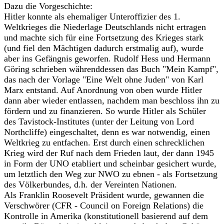
Dazu die Vorgeschichte:
Hitler konnte als ehemaliger Unteroffizier des 1.
Weltkrieges die Niederlage Deutschlands nicht ertragen
und machte sich für eine Fortsetzung des Krieges stark
(und fiel den Mächtigen dadurch erstmalig auf), wurde
aber ins Gefängnis geworfen. Rudolf Hess und Hermann
Göring schrieben währenddessen das Buch "Mein Kampf",
das nach der Vorlage "Eine Welt ohne Juden" von Karl
Marx entstand. Auf Anordnung von oben wurde Hitler
dann aber wieder entlassen, nachdem man beschloss ihn zu
fördern und zu finanzieren. So wurde Hitler als Schüler
des Tavistock-Institutes (unter der Leitung von Lord
Northcliffe) eingeschaltet, denn es war notwendig, einen
Weltkrieg zu entfachen. Erst durch einen schrecklichen
Krieg wird der Ruf nach dem Frieden laut, der dann 1945
in Form der UNO etabliert und scheinbar gesichert wurde,
um letztlich den Weg zur NWO zu ebnen - als Fortsetzung
des Völkerbundes, d.h. der Vereinten Nationen.
Als Franklin Roosevelt Präsident wurde, gewannen die
Verschwörer (CFR - Council on Foreign Relations) die
Kontrolle in Amerika (konstitutionell basierend auf dem