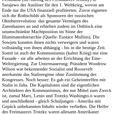
Sarajewo der Auslöser für den 1. Weltkrieg, wovon am
Ende nur die USA finanziell profitierten. Zuvor eigneten
sich die Rothschilds als Sponsoren der russischen
Oktoberrevolution das gesamte Vermögen des
Zarenhauses an und erhielten zudem im Ostblock eine
unumschränkte Machtposition im Sinne der
Illuminatenhierarchie (Quelle: Eustace Mullins). Die
Sowjets konnten ihnen nichts verweigern und waren
vollständig von ihnen abhängig - bis in die heutige Zeit.
Somit ist auch der Kommunismus (kalter Krieg) nur eine
Fassade - sie alle arbeiten an der Errichtung der Eine-
Weltregierung. Zur Untermauerung: Präsident Woodrow
Wilson war bekennender Sozialist und Roosevelt
anerkannte das Stalinregime ohne Zustimmung des
Kongresses. Noch besser: Es gab ein Geheimtreffen mit
Stalin in Jalta. Die Kapitalisten sind die eigentlichen
Architekten des Kommunismus, der nur Mittel zum Zweck
ist, zumal Marx, Lenin und Trotzky.Washingto.n waren
und anschließend - gleich Schuljungen - Amerika mit
Gepäck unbekannten Inhalts wieder verließen. Die Helfer
des Freimaurers Trotzky waren allesamt Amerikaner