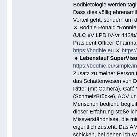
Bodhietologie werden tägli
Dass dies völlig ehrenamtl
Vorteil geht, sondern um 
⚔ Bodhie Ronald "Ronnie
(ULC eV LPD IV-Vr 442/b
Präsident Officer Chairma
https://bodhie.eu
⚔
https:
●
Lebenslauf SuperVis
https://bodhie.eu/simple/i
Zusatz zu meiner Person R
das Schattenwesen von D
Ritter (mit Camera), Café 
(SchmelzBrücke), ACV und
Menschen bedient, begleite
dieser Erfahrung stoße i
Missverständnisse, die mi
eigentlich zusteht: Das AM
schicken, bei denen ich W