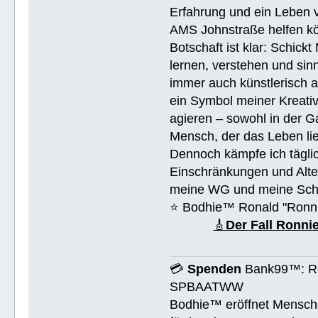
Erfahrung und ein Leben 
AMS Johnstraße helfen k
Botschaft ist klar: Schick
lernen, verstehen und sin
immer auch künstlerisch 
ein Symbol meiner Kreativ
agieren – sowohl in der Ga
Mensch, der das Leben lieb
Dennoch kämpfe ich täglic
Einschränkungen und Alte
meine WG und meine Schul
⭐️ Bodhie™ Ronald "Ronn
🎸
Der Fall Ronn
💳
Spenden
Bank99™: Ro
SPBAATWW
Bodhie™ eröffnet Mensche