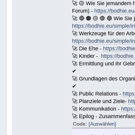
🚀 🟡 Wie Sie jemandem 
Forum) -
https://bodhie.e
🚀 🔴 🟠 🟡 🟢 🔵 Wie Sie
https://bodhie.eu/simple/i
🚀 Werkzeuge für den Arbe
https://bodhie.eu/simple/i
🚀 Die Ehe -
https://bodhi
🚀 Kinder -
https://bodhie
🚀 Ermittlung und ihr Geb
✔
🚀 Grundlagen des Organi
✔
🚀 Public Relations -
https
🚀 Planziele und Ziele-
ht
🚀 Kommunikation -
https
🚀 Epilog - Zusammenfassun
Code:
[Auswählen]