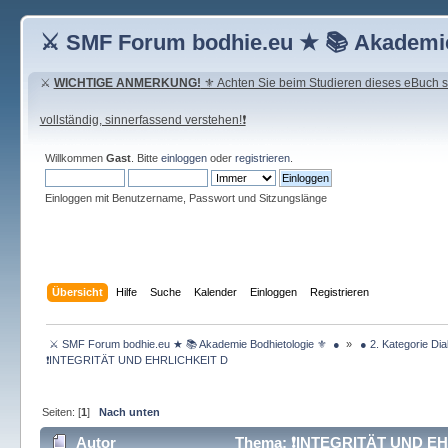
⚔ SMF Forum bodhie.eu ★ 📚 Akademie
⚔
WICHTIGE ANMERKUNG!
⚜ Achten Sie beim Studieren dieses eBuch seh
vollständig, sinnerfassend verstehen!❗
Willkommen
Gast
. Bitte
einloggen
oder
registrieren
.
Einloggen mit Benutzername, Passwort und Sitzungslänge
Übersicht
Hilfe
Suche
Kalender
Einloggen
Registrieren
 ⚔ SMF Forum bodhie.eu ★ 📚 Akademie Bodhietologie ⚜  ● 
»
 ● 2. Kategorie Dia
❗INTEGRITÄT UND EHRLICHKEIT D
Seiten: [
1
]
Nach unten
Autor
Thema: ❗INTEGRITÄT UND EHR