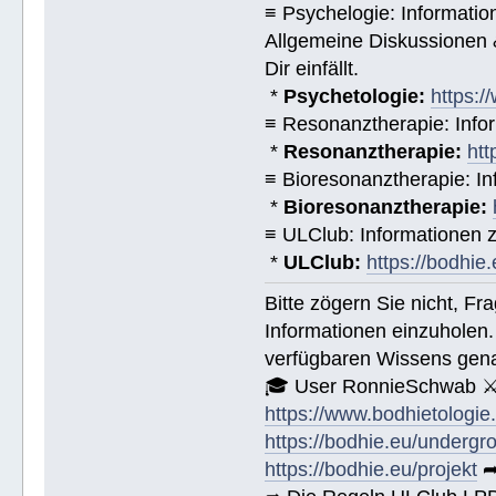
≡ Psychelogie: Informatio
Allgemeine Diskussionen &
Dir einfällt.
*
Psychetologie:
https:/
≡ Resonanztherapie: Info
*
Resonanztherapie:
htt
≡ Bioresonanztherapie: In
*
Bioresonanztherapie:
≡ ULClub: Informationen
*
ULClub:
https://bodhie.
Bitte zögern Sie nicht, F
Informationen einzuholen.
verfügbaren Wissens gena
🎓 User RonnieSchwab ⚔
https://www.bodhietologie
https://bodhie.eu/undergr
https://bodhie.eu/projekt
➦