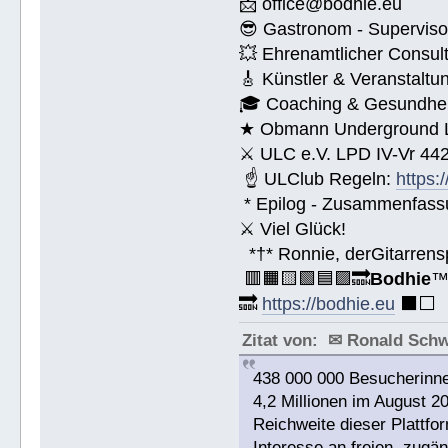
📩 office@bodhie.eu
😎 Gastronom - Superviso
💥 Ehrenamtlicher Consul
🎸 Künstler & Veranstaltu
🎓 Coaching & Gesundheit
★ Obmann Underground Li
⚔ ULC e.V. LPD IV-Vr 44
☝ ULClub Regeln:
https:
* Epilog - Zusammenfassung
⚔ Viel Glück!
*†* Ronnie, derGitarrens
🟥🟧🟨🟩🟦🟪🔜
Bodhie
🔜
https://bodhie.eu
⬛️⬜️
Zitat von: ✉ Ronald Sch
438 000 000 Besucherinne
4,2 Millionen im August 2
Reichweite dieser Plattfor
Interesse an freien, zugän