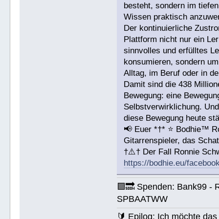
besteht, sondern im tiefen
Wissen praktisch anzuwe
Der kontinuierliche Zustr
Plattform nicht nur ein L
sinnvolles und erfülltes 
konsumieren, sondern um 
Alltag, im Beruf oder in d
Damit sind die 438 Millio
Bewegung: eine Bewegung 
Selbstverwirklichung. Und
diese Bewegung heute stär
📢 Euer *†* ⭐️ Bodhie™ R
Gitarrenspieler, das Sc
†⚠️† Der Fall Ronnie Sc
https://bodhie.eu/faceboo
🟪🔜 Spenden: Bank99 - 
SPBAATWW
🔰 Epilog: Ich möchte das 