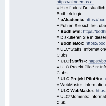
https://akademos.at
≡ Hier findest Du staatl
Bodhietologie
*
eAkademie:
https://bod
≡ Fühlen Sie sich frei, üb
*
Bodhie*in:
https://bodh
≡ Diskutieren Sie in diese
*
BodhieBox:
https://bo
≡ ULC*Staffs: Informatio
Clubs.
*
ULC†Staffs»:
https://
≡ ULC Projekt Pilot*in: I
Clubs.
*
ULC Projekt Pilot*in:
h
≡ WebMaster: Informatio
*
ULC WebMaster:
https
≡ ULC*Moments: Informat
Club.