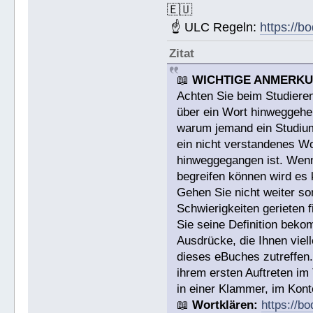
🇪🇺
☝ ULC Regeln:
https://b
Zitat
📖
WICHTIGE ANMERK
Achten Sie beim Studieren
über ein Wort hinweggehen
warum jemand ein Studium a
ein nicht verstandenes W
hinweggegangen ist. Wenn 
begreifen können wird es 
Gehen Sie nicht weiter s
Schwierigkeiten gerieten
Sie seine Definition bek
Ausdrücke, die Ihnen viell
dieses eBuches zutreffen
ihrem ersten Auftreten im
in einer Klammer, im Konte
📖
Wortklären:
https://b