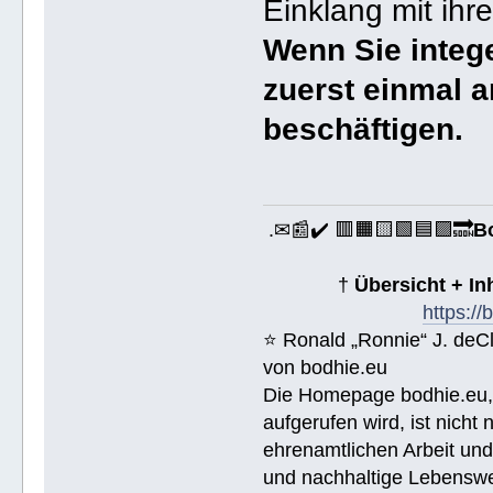
Einklang mit ihr
Wenn Sie integ
zuerst einmal a
beschäftigen.
.✉📰✔️ 🟥🟧🟨🟩🟦🟪🔜
B
†
Übersicht + I
https:/
⭐️ Ronald „Ronnie“ J. de
von bodhie.eu
Die Homepage bodhie.eu, 
aufgerufen wird, ist nicht
ehrenamtlichen Arbeit un
und nachhaltige Lebenswe