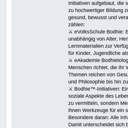
Initiativen aufgebaut, di
zu hochwertiger Bildung z
gesund, bewusst und veran
zählen:
⚔ eVolksSchule Bodhie: Ei
unabhängig von Alter, Herk
Lernmaterialien zur Verfüg
für Kinder, Jugendliche a
⚔ eAkademie Bodhietologie
Menschen richtet, die ihr
Themen reichen von Gesu
und Philosophie bis hin 
⚔ Bodhie™-Initiativen: Ein
soziale Aspekte des Lebens
zu vermitteln, sondern Me
ihnen Werkzeuge für ein 
Besondere daran: Alle Inh
Damit unterscheidet sich 