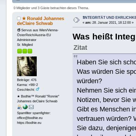
0 Mitglieder und 3 Gäste betrachten dieses Thema.
❗INTEGRITÄT UND EHRLICHKE
★ Ronald Johannes
deClaire Schwab
«
am:
28. Januar 2021, 18:12:00 »
🚭 Servus aus Wien/Vienna-
Was heißt Integr
ÖsterReich/Austria-EU
Administrator
Sr. Mitglied
Zitat
Haben Sie sich sch
Was würden Sie spo
würden?
Beiträge: 476
Karma: +98/-2
Nehmen Sie sich ei
Geschlecht:
★ Bodhie™ Ronald "Ronnie"
Notizen, bevor Sie w
Johannes deClaire Schwab
Gibt es Menschen in
Spamfilter spamfighter:
vertrauen würden?
office@bodhie.eu
https://bodhie.eu
Sie dazu, denjenigen