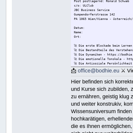
Post postlagernd: Ronald Schwab
c/o: ULClub
JBC Business Service
Gumpendorferstrasse 142
PA 1065 Wien/Vienna - österreich/
Datum:
Name:
Ort:
🚀 Die erste Blockade beim Lernen
🚀 Die Bestandteile des Verstehen
🚀 Die Dynamiken - https://bodhie
🚀 Die emotionelle Tonskala - htt
🚀 Die Antisoziale Persönlichkeit
🚀 Die Lösung für Konflikte - htt
📩
office@bodhie.eu
⚔ Vie
🚀 Lösungen für eine gefährliche 
🚀 Ethik unjd die Zustände - http
Hier befinden sich korrek
🚀 Integrität und Ehrlichkeit - h
🚀 🟡 Wie Sie jemandem helfen kön
und Kurse sich zubilden, z
Wie Sie jemandem helfen können - 
🚀 Werkzeuge für den Arbeitsplatz
zu ernähren, geistig klug 
🚀 Die Ehe - https://bodhie.eu/si
und weiter konstrukiv, kom
🚀 Kinder - https://bodhie.eu/sim
🚀 Ermittlung und ihr Gebrauch - 
Wissensuniversum finden S
🚀 Grundlagen des Organisieren - 
🚀 Public Relations - https://bod
hochkarätigen, erhellend
🚀 Planziele und Ziele- https://b
die es Ihnen ermöglichen, 
🚀 Kommunikation - https://bodhie