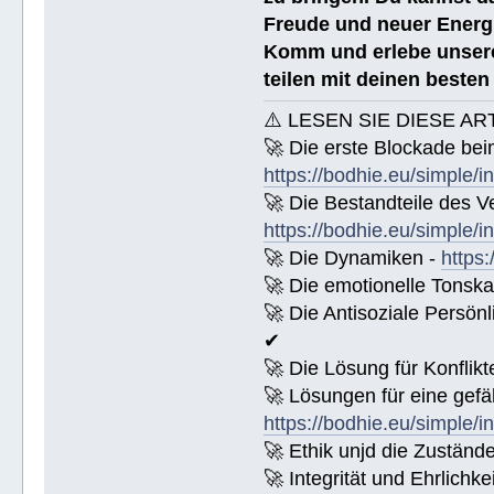
Freude und neuer Energi
Komm und erlebe unsere
teilen mit deinen beste
⚠️ LESEN SIE DIESE AR
🚀 Die erste Blockade bei
https://bodhie.eu/simple/i
🚀 Die Bestandteile des Ve
https://bodhie.eu/simple/i
🚀 Die Dynamiken -
https:
🚀 Die emotionelle Tonska
🚀 Die Antisoziale Persönl
✔
🚀 Die Lösung für Konflikt
🚀 Lösungen für eine gefä
https://bodhie.eu/simple/i
🚀 Ethik unjd die Zuständ
🚀 Integrität und Ehrlichke