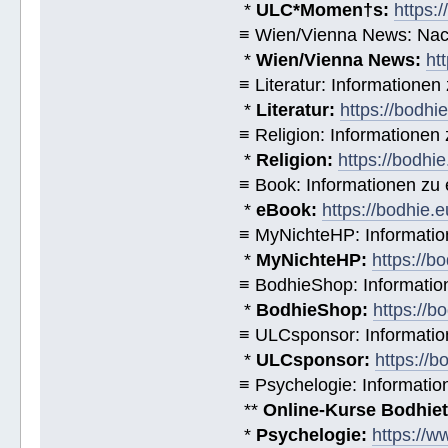
*
ULC*Momen†s:
https:
≡ Wien/Vienna News: Nach
*
Wien/Vienna News:
ht
≡ Literatur: Informatione
*
Literatur:
https://bodhi
≡ Religion: Informationen
*
Religion:
https://bodhie
≡ Book: Informationen zu
*
eBook:
https://bodhie.
≡ MyNichteHP: Informatio
*
MyNichteHP:
https://b
≡ BodhieShop: Informati
*
BodhieShop:
https://b
≡ ULCsponsor: Informatio
*
ULCsponsor:
https://b
≡ Psychelogie: Informatio
**
Online-Kurse Bodhieto
*
Psychelogie:
https://w