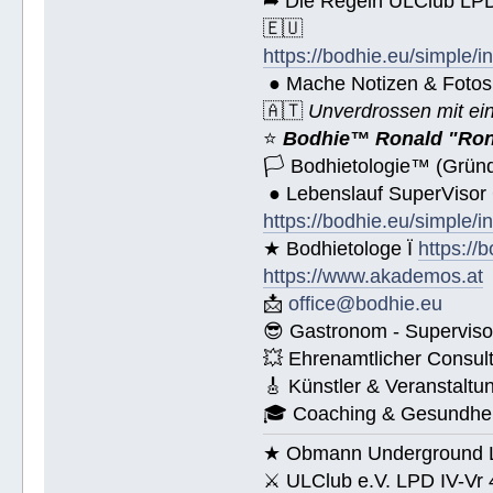
➦ Die Regeln ULClub LPD 
🇪🇺
https://bodhie.eu/simple/i
● Mache Notizen & Fotos
🇦🇹
Unverdrossen mit ei
⭐️
Bodhie™ Ronald "Ron
🏳 Bodhietologie™ (Gründ
● Lebenslauf SuperVisor
https://bodhie.eu/simple/i
★ Bodhietologe Ï
https://
https://www.akademos.at
📩
office@bodhie.eu
😎 Gastronom - Superviso
💥 Ehrenamtlicher Consul
🎸 Künstler & Veranstaltu
🎓 Coaching & Gesundheit
★ Obmann Underground Li
⚔ ULClub e.V. LPD IV-Vr