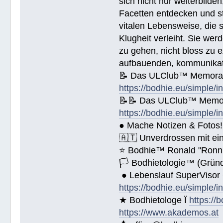
sich nicht nur weiterbild
Name (BlockBuchStaben)/eMail Addi
Facetten entdecken und stu
vitalen Lebensweise, die
Spende € ______.- liegt bei!
Klugheit verleiht. Sie we
zu gehen, nicht bloss zu e
aufbauenden, kommunikati
📝 Das ULClub™ Memoran
https://bodhie.eu/simple/i
📝📝 Das ULClub™ Memor
https://bodhie.eu/simple/i
● Mache Notizen & Fotos!
🇦🇹 Unverdrossen mit ei
⭐️ Bodhie™ Ronald "Ronn
🏳 Bodhietologie™ (Gründ
● Lebenslauf SuperVisor
https://bodhie.eu/simple/i
★ Bodhietologe Ï
https://
https://www.akademos.at