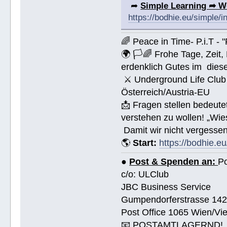
➦
Simple Learning ➦ W
https://bodhie.eu/simple/i
🌈 Peace in Time- P.i.T - 
🌍 🏳🌈 Frohe Tage, Zeit
erdenklich Gutes im dies
⚔ Underground Life Club 
Österreich/Austria-EU
📩 Fragen stellen bedeut
verstehen zu wollen! „Wi
Damit wir nicht vergessen
🌎
Start:
https://bodhie.eu
●
Post & Spenden an:
Po
c/o: ULClub
JBC Business Service
Gumpendorferstrasse 14
Post Office 1065 Wien/Vie
📧 POSTAMTLAGERND!