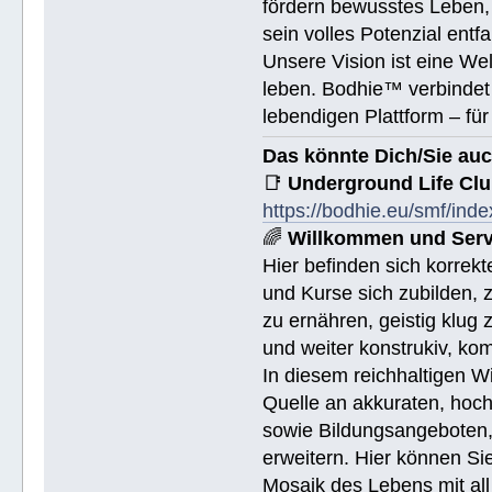
fördern bewusstes Leben, 
sein volles Potenzial entfa
Unsere Vision ist eine We
leben. Bodhie™ verbindet 
lebendigen Plattform – für
Das könnte Dich/Sie auc
📑
Underground Life Cl
https://bodhie.eu/smf/ind
🌈
Willkommen und Serv
Hier befinden sich korrek
und Kurse sich zubilden, z
zu ernähren, geistig klug 
und weiter konstrukiv, ko
In diesem reichhaltigen W
Quelle an akkuraten, hoch
sowie Bildungsangeboten, 
erweitern. Hier können Sie
Mosaik des Lebens mit all