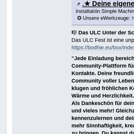
.★ Deine eige
📌
Installatión Simple Mach
✪ Unsere eWerkzeuge:
h
🎼
Das ULC Unter der S
Das ULC Fest ist eine un
https://bodhie.eu/box/inde
"Jede Einladung bereich
Community-Plattform fü
Kontakte. Deine freundli
Community voller Leben
klugen und fröhlichen K
Wärme und Herzlichkeit
Als Dankeschön für dein
und vieles mehr! Gleich
kennenzulernen und dei
mehr Sinnhaftigkeit, kre
zu bringen. Du kannst da