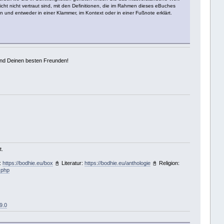
ht nicht vertraut sind, mit den Definitionen, die im Rahmen dieses eBuches
n und entweder in einer Klammer, im Kontext oder in einer Fußnote erklärt.
und Deinen besten Freunden!
t.
:
https://bodhie.eu/box
📓 Literatur:
https://bodhie.eu/anthologie
📓 Religion:
.php
9.0