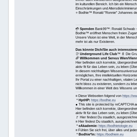
im kulturellen Bereich. Ich bin ein Mensch
Einschränkungen und Altersdiskriminieru
⭐️ Bodhie™ Ronald "Ronnie" Johannes d
💳
Spenden
Bank99™: Ronald Schwab -
Bodhie™ eröffnet Menschen freien Zugang 
Unsere Vision ist eine Welt, in der Mens
mehr ist als nur Existieren.
Das könnte Dich/Sie auch interessiere
📑
Underground Life Club
™ 📄 Die Gru
🌈
Willkommen und Servus Wien/Vienn
Hier befinden sich korrekte, übergeordnet
aktiv fit für das Leben sein, zu leben (Üb
In diesem reichhaltigen Wissensuniversum
ermöglichen, Ihre intellektuellen Horizon
Ihr Portal zu einer nachhaltigen, vitalen
nicht bloss zu existieren, sondern zu le
Willkommen in einer Welt des Wissens und
≡ Diese Webseiten folgend von
https://w
*
HptHP:
https://bodhie.eu
● This site is protected by reCAPTCHA an
Hier befinden sich korrekte, übergeordnet
aktiv fit für das Leben sein, zu leben (Üb
🚩 Hier findest Du staatlich, ausgezeic
≡ Hier findest Du staatlich, ausgezeichn
*
eAkademie:
https://bodhietologie.eu
≡ Fühlen Sie sich frei, über alles und je
*
Bodhie*in:
https://bodhiein.eu