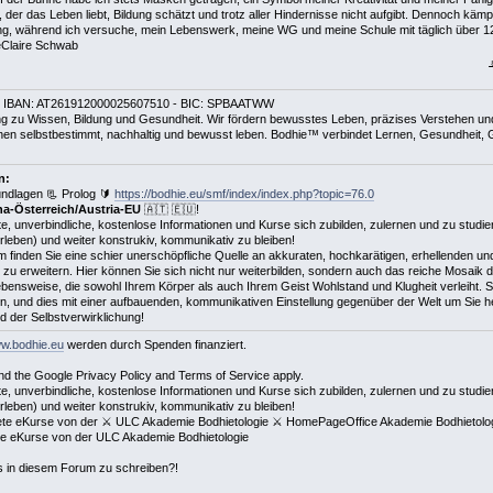
, der das Leben liebt, Bildung schätzt und trotz aller Hindernisse nicht aufgibt. Dennoch kämp
ng, während ich versuche, mein Lebenswerk, meine WG und meine Schule mit täglich über 1
eClaire Schwab
 IBAN: AT261912000025607510 - BIC: SPBAATWW
zu Wissen, Bildung und Gesundheit. Wir fördern bewusstes Leben, präzises Verstehen und kr
chen selbstbestimmt, nachhaltig und bewusst leben. Bodhie™ verbindet Lernen, Gesundheit, Ge
n:
ndlagen 📃 Prolog 🔰
https://bodhie.eu/smf/index/index.php?topic=76.0
a-Österreich/Austria-EU
🇦🇹 🇪🇺!
e, unverbindliche, kostenlose Informationen und Kurse sich zubilden, zulernen und zu studier
erleben) und weiter konstrukiv, kommunikativ zu bleiben!
 finden Sie eine schier unerschöpfliche Quelle an akkuraten, hochkarätigen, erhellenden un
te zu erweitern. Hier können Sie sich nicht nur weiterbilden, sondern auch das reiche Mosaik 
 Lebensweise, die sowohl Ihrem Körper als auch Ihrem Geist Wohlstand und Klugheit verleiht.
ben, und dies mit einer aufbauenden, kommunikativen Einstellung gegenüber der Welt um Sie 
 der Selbstverwirklichung!
ww.bodhie.eu
werden durch Spenden finanziert.
d the Google Privacy Policy and Terms of Service apply.
e, unverbindliche, kostenlose Informationen und Kurse sich zubilden, zulernen und zu studier
erleben) und weiter konstrukiv, kommunikativ zu bleiben!
hnete eKurse von der ⚔ ULC Akademie Bodhietologie ⚔ HomePageOffice Akademie Bodhietolog
ete eKurse von der ULC Akademie Bodhietologie
des in diesem Forum zu schreiben?!