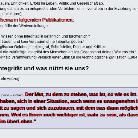
auen, Ehrlichkeit, Erfolg im Leben, Politik und Gesellschaft ab.
erung dar, da es an entsprechenden Vorbildern fehlt – vor allem in der Erziehung, 
menkulturen).
Thema in folgenden Publikationen:
opädie der Wertvorstellunge
 Wissen ohne Integrität ist gefährlich und fürchterlich."
trauen und kein Vertrauen ohne Integrität geben."
scher Gelehrter, Lexikograf, Schriftsteller, Dichter und Kritiker
 die zukünftige Integrität des Menschen als Mit-Gegenstand deines Wollens ein.“
nzip Verantwortung: Versuch einer Ethik für die technologische Zivilisation (1984)
Integrität und was nützt sie uns?
r ein Auszug:
Der Mut, zu dem zu stehen, was ist, so wie es ist. I
verpackt – einfach:
 zu haben, sich in einer Situation, auch wenn es unangenehm
it zu sagen und sich zuzutrauen, mit dem was dann mögli
. Weil es Ihnen noch wichtiger ist, wahr zu sein, als dass
im überLeben."