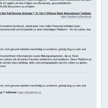
fe ich täglich mit den Folgen von Bürokratie, gesundheitlichen
20.000 Besuchern zu erhalten.
🎸
Der Fall Ronnie Schwab
™ 🆘 Hilfe🔖
Offener Brief AltersArmut
⁉️
UpDate
.
https://bodhie.eu/facebook
eativen Ausdruck, damit jeder sein volles Potenzial entfalten kann.
meinschaft und Kreativität zu einer lebendigen Plattform – für ein Leben, das
en; sich gesund natürlich nachhaltig zu ernähren, geistig klug zu sein und
d kostenfreien Informationen sowie Bildungsangeboten, die es Ihnen
des Lebens mit all seinen Facetten entdecken und studieren. Diese Plattform ist
 Sie werden dazu befähigt, aktiv und energiegeladen durchs Leben zu gehen,
herum.
en; sich gesund natürlich nachhaltig zu ernähren, geistig klug zu sein und
ie Ï*
eSchule:
https://akademos.at