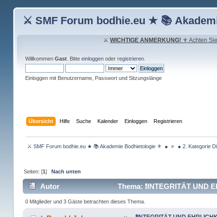
⚔ SMF Forum bodhie.eu ★ 📚 Akademi
⚔
WICHTIGE ANMERKUNG!
⚜ Achten Sie 
Willkommen
Gast
. Bitte
einloggen
oder
registrieren
.
Einloggen mit Benutzername, Passwort und Sitzungslänge
Übersicht
Hilfe
Suche
Kalender
Einloggen
Registrieren
 ⚔ SMF Forum bodhie.eu ★ 📚 Akademie Bodhietologie ⚜  ● 
»
 ● 2. Kategorie D
Seiten: [
1
]
Nach unten
Autor
Thema: ❗INTEGRITÄT UND EH
0 Mitglieder und 3 Gäste betrachten dieses Thema.
❗INTEGRITÄT UND EHRLICHK