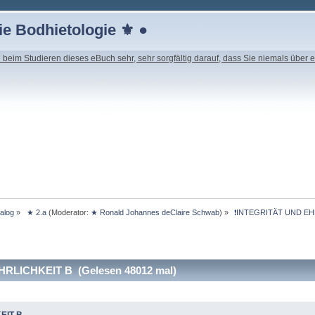
e Bodhietologie ⚜ ●
beim Studieren dieses eBuch sehr, sehr sorgfältig darauf, dass Sie niemals über e
ialog
»
 ★ 2.a
(Moderator:
★ Ronald Johannes deClaire Schwab
) »
 ❗INTEGRITÄT UND EH
RLICHKEIT B (Gelesen 48012 mal)
EIT B