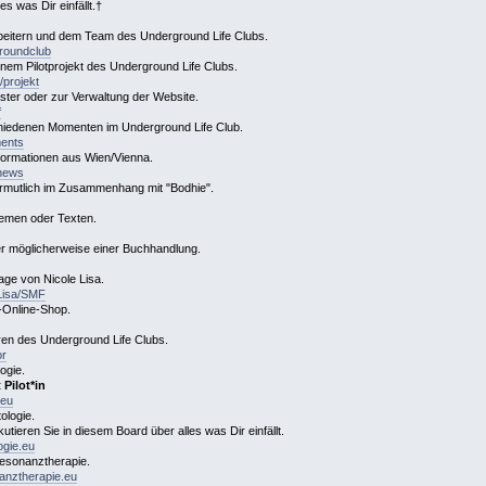
s was Dir einfällt.†
rbeitern und dem Team des Underground Life Clubs.
groundclub
einem Pilotprojekt des Underground Life Clubs.
/projekt
er oder zur Verwaltung der Website.
f
hiedenen Momenten im Underground Life Club.
ments
formationen aus Wien/Vienna.
/news
 vermutlich im Zusammenhang mit "Bodhie".
Themen oder Texten.
r möglicherweise einer Buchhandlung.
ge von Nicole Lisa.
.Lisa/SMF
-Online-Shop.
en des Underground Life Clubs.
or
ogie.
Pilot*in
.eu
ologie.
tieren Sie in diesem Board über alles was Dir einfällt.
ogie.eu
esonanztherapie.
anztherapie.eu