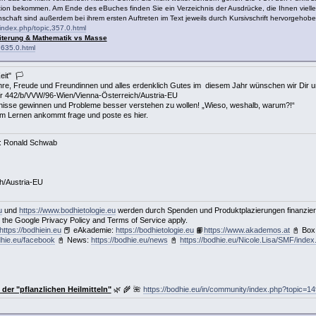
tion bekommen. Am Ende des eBuches finden Sie ein Verzeichnis der Ausdrücke, die Ihnen vielleic
chaft sind außerdem bei ihrem ersten Auftreten im Text jeweils durch Kursivschrift hervorgehobe
/index.php/topic,357.0.html
iterung & Mathematik vs Masse
,635.0.html
Zeit" 🏳
hre, Freude und Freundinnen und alles erdenklich Gutes im diesem Jahr wünschen wir Dir 
Vr 442/b/VVW/96-Wien/Vienna-Österreich/Austria-EU
tnisse gewinnen und Probleme besser verstehen zu wollen! „Wieso, weshalb, warum?!“
im Lernen ankommt frage und poste es hier.
d: Ronald Schwab
ch/Austria-EU
u
und
https://www.bodhietologie.eu
werden durch Spenden und Produktplazierungen finanzier
the Google Privacy Policy and Terms of Service apply.
https://bodhiein.eu
📕 eAkademie:
https://bodhietologie.eu
📙
https://www.akademos.at
📓 Box
dhie.eu/facebook
📓 News:
https://bodhie.eu/news
📓
https://bodhie.eu/Nicole.Lisa/SMF/index
der "pflanzlichen Heilmitteln"
🌿 🌾 🌺
https://bodhie.eu/in/community/index.php?topic=14