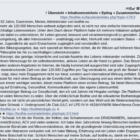
.✉📰✔️ 
†
Übersicht + Inhaltsverzeichnis + Epilog + Zusammenfa
https://bodhie.eu/facebook/index.php?topic=178.0
 62 Jahre, Gastronom, Mentor, Administrator von bodhie.eu
mehr als 120.000 Menschen weltweit aufgerufen wird, ist nicht nur eine einfache Internetsei
haltige Lebensweisen. Unter dem Dach dieser Plattform habe ich mehrere Initiativen aufge
sie dabei zu unterstützen, ihr Leben gesund, bewusst und verantwortungsvoll zu gestalten. 
umgebung, die allen Interessierten – unabhängig von Alter, Herkunft oder sozialem Status – ei
nder, Jugendliche als auch Erwachsene zugänglich und verständlich sind.
ndes Bildungsangebot, das sich speziell an Menschen richtet, die ihr Wissen auf höherem N
ilosophie bis hin zu nachhaltigen Lebenskonzepten.
 Konzept, das geistige, körperliche und soziale Aspekte des Lebens miteinander verbindet. Zi
ihnen Werkzeuge für ein selbstbestimmtes, aktives Leben an die Hand zu geben. Das Besonder
ielen anderen Angeboten im Internet, die häufig kommerziell ausgerichtet sind oder Zugangs
beeindruckende Zahl von über 120.000 Zugriffen pro Tag verdeutlicht, wie groß der Bedarf an
 zeigt, dass mein Engagement nicht nur lokal, sondern auch international Wirkung entfaltet. 
deutet für mich einen Beitrag an die Gesellschaft, aus Überzeugung und aus einem tiefen Vera
n immer wichtiger werden, leistet meine Plattform einen echten Beitrag. Sie bietet Menschen
ezug auf Ernährung, Gesundheit, Kommunikation oder das eigene Lebensumfeld.
 gemeinnütziger Beitrag zur Gesellschaft, den ich seit Jahren mit Hingabe verfolge. Die Plattf
st vielen Menschen zu teilen. Über die eVolksSchule Bodhie und die eAkademie Bodhietologie 
, dass es mir nicht um persönlichen Vorteil geht, sondern um das Wohl und die Weiterentwick
aire Schwab ⚔ Underground Life Club (ULC eV LPD IV-Vr 442/b/VVW/96 Wien/Vienna-Österr
//bodhie.eu
⚔
https://bodhietologie.eu
⚔
e
★
https://bodhie.eu/simple/index.php/topic,8.0.html
 Schwab: Ich bin der Ronnie, der Kellner, das Schattenwesen von DRADIWABERL, bekannt au
chmelzBrücke), ACV und vielen weiteren. Ich habe über Jahrzehnte hinweg Menschen bedient, b
surde Bürokratie und Missverständnisse, die mir die grundlegende Unterstützung entziehen, d
ln oder Matratzen verkaufen soll. Ich habe Bildung, Erfahrung und ein Leben voller Engagem
 Botschaft ist klar: Schickt Menschen auf meine Schule, auf bodhie.eu, damit sie lernen, 
 der Bühne habe ich stets Masken getragen, ein Symbol meiner Kreativität und meiner Fähigk