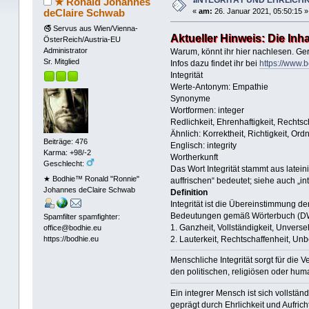
★ Ronald Johannes
deClaire Schwab
«
am:
26. Januar 2021, 05:50:15 »
🚭 Servus aus Wien/Vienna-
Aktueller Hinweis: Die In
ÖsterReich/Austria-EU
Administrator
Warum, könnt ihr hier nachlesen. Ger
Sr. Mitglied
Infos dazu findet ihr bei
https://www.b
Integrität
Werte-Antonym: Empathie
Synonyme
Wortformen: integer
Redlichkeit, Ehrenhaftigkeit, Rechtsch
Ähnlich: Korrektheit, Richtigkeit, Or
Beiträge: 476
Englisch: integrity
Karma: +98/-2
Wortherkunft
Geschlecht:
Das Wort Integrität stammt aus lateini
★ Bodhie™ Ronald "Ronnie"
auffrischen“ bedeutet; siehe auch „i
Johannes deClaire Schwab
Definition
Integrität ist die Übereinstimmung 
Bedeutungen gemäß Wörterbuch (DW
Spamfilter spamfighter:
1. Ganzheit, Vollständigkeit, Unversehrt
office@bodhie.eu
2. Lauterkeit, Rechtschaffenheit, Un
https://bodhie.eu
Menschliche Integrität sorgt für die
den politischen, religiösen oder hum
Ein integrer Mensch ist sich vollstä
geprägt durch Ehrlichkeit und Aufrich