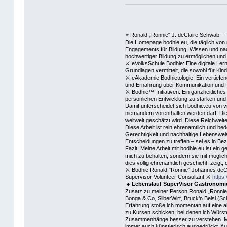
⭐️ Ronald „Ronnie“ J. deClaire Schwab —
Die Homepage bodhie.eu, die täglich von 
Engagements für Bildung, Wissen und nach
hochwertiger Bildung zu ermöglichen und 
⚔ eVolksSchule Bodhie: Eine digitale Lern
Grundlagen vermittelt, die sowohl für Ki
⚔ eAkademie Bodhietologie: Ein vertiefe
und Ernährung über Kommunikation und Ph
⚔ Bodhie™-Initiativen: Ein ganzheitliches
persönlichen Entwicklung zu stärken und 
Damit unterscheidet sich bodhie.eu von v
niemandem vorenthalten werden darf. Die 
weltweit geschätzt wird. Diese Reichweite
Diese Arbeit ist rein ehrenamtlich und be
Gerechtigkeit und nachhaltige Lebensweise
Entscheidungen zu treffen – sei es in B
Fazit: Meine Arbeit mit bodhie.eu ist ein
mich zu behalten, sondern sie mit möglich
dies völlig ehrenamtlich geschieht, zeigt
⚔ Bodhie Ronald "Ronnie" Johannes deCl
Supervisor Volunteer Consultant ⚔
https:
●
Lebenslauf SuperVisor Gastronomi
Zusatz zu meiner Person Ronald „Ronnie“
Bonga & Co, SilberWirt, Bruck’n Beisl (S
Erfahrung stoße ich momentan auf eine ab
zu Kursen schicken, bei denen ich Würste
Zusammenhänge besser zu verstehen. Meine
immer auch künstlerisch ausgedrückt. Auf