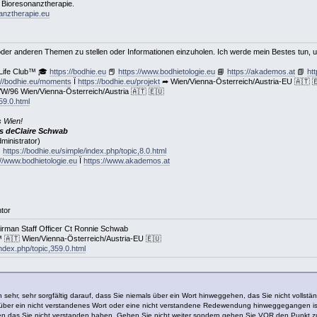
 Bioresonanztherapie.
nanztherapie.eu
 oder anderen Themen zu stellen oder Informationen einzuholen. Ich werde mein Bestes tun,
Life Club™ 🎓
https://bodhie.eu
📕
https://www.bodhietologie.eu
📘
https://akademos.at
📗
htt
://bodhie.eu/moments
Ï
https://bodhie.eu/projekt
➦ Wien/Vienna-Österreich/Austria-EU 🇦🇹 
W/96 Wien/Vienna-Österreich/Austria 🇦🇹 🇪🇺
59.0.html
 Wien!
 deClaire Schwab
ministrator)
★
https://bodhie.eu/simple/index.php/topic,8.0.html
://www.bodhietologie.eu
Ï
https://www.akademos.at
tor
man Staff Officer Ct Ronnie Schwab
🇦🇹 Wien/Vienna-Österreich/Austria-EU 🇪🇺
index.php/topic,359.0.html
sehr, sehr sorgfältig darauf, dass Sie niemals über ein Wort hinweggehen, das Sie nicht vollstä
er über ein nicht verstandenes Wort oder eine nicht verstandene Redewendung hinweggegangen ist
en das Sie nicht verstanden haben. Gehen Sie nicht weiter sondern gehen Sie VOR den Punkt zur