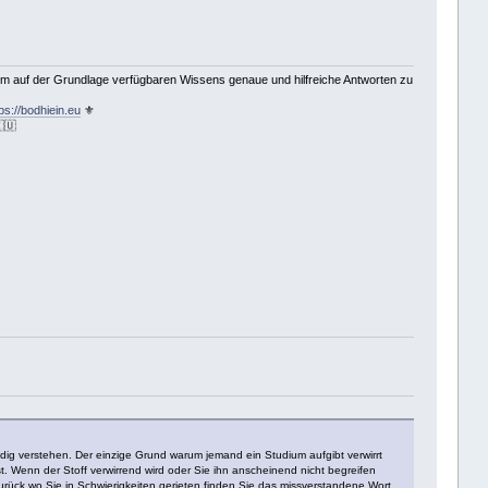
 um auf der Grundlage verfügbaren Wissens genaue und hilfreiche Antworten zu
ps://bodhiein.eu
⚜
🇺
ndig verstehen. Der einzige Grund warum jemand ein Studium aufgibt verwirrt
. Wenn der Stoff verwirrend wird oder Sie ihn anscheinend nicht begreifen
ück wo Sie in Schwierigkeiten gerieten finden Sie das missverstandene Wort