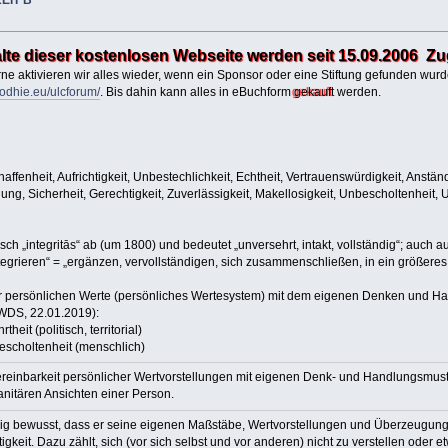
halte dieser kostenlosen Webseite werden seit 15.09.2006 Z
ne aktivieren wir alles wieder, wenn ein Sponsor oder eine Stiftung gefunden wurde
odhie.eu/ulcforum/
. Bis dahin kann alles in eBuchform
gekauft
werden.
affenheit, Aufrichtigkeit, Unbestechlichkeit, Echtheit, Vertrauenswürdigkeit, Anständ
dnung, Sicherheit, Gerechtigkeit, Zuverlässigkeit, Makellosigkeit, Unbescholtenheit, 
sch „integritās“ ab (um 1800) und bedeutet „unversehrt, intakt, vollständig“; auch a
ntegrieren“ = „ergänzen, vervollständigen, sich zusammenschließen, in ein größeres
der persönlichen Werte (persönliches Wertesystem) mit dem eigenen Denken und Ha
DS, 22.01.2019):
heit (politisch, territorial)
bescholtenheit (menschlich)
 Vereinbarkeit persönlicher Wertvorstellungen mit eigenen Denk- und Handlungsmuste
anitären Ansichten einer Person.
ndig bewusst, dass er seine eigenen Maßstäbe, Wertvorstellungen und Überzeugungen
tigkeit. Dazu zählt, sich (vor sich selbst und vor anderen) nicht zu verstellen oder 