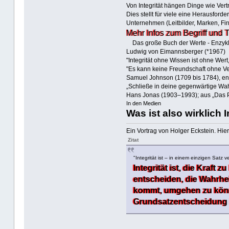
Von Integrität hängen Dinge wie Vertr
Dies stellt für viele eine Herausford
Unternehmen (Leitbilder, Marken, Fir
Mehr Infos zum Begriff und 
Das große Buch der Werte - Enzykl
Ludwig von Eimannsberger (*1967)
"Integrität ohne Wissen ist ohne Wert,
"Es kann keine Freundschaft ohne Ver
Samuel Johnson (1709 bis 1784), engli
„Schließe in deine gegenwärtige Wahl
Hans Jonas (1903–1993); aus „Das Pri
In den Medien
Was ist also wirklich 
Ein Vortrag von Holger Eckstein. Hie
Zitat
"Integrität ist – in einem einzigen Satz 
Integrität ist, die Kraft
entscheiden, die Wahrhe
kommt, umgehen zu können
Grundsatzentscheidung 