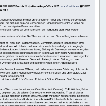
🟧🟨🟩🟦🟪🔜
Bodhie
™
HptHomePageOffice
🔲🔜
https://bodhie.eu
⬛️⬜️🟪🔜
ssung
†
te, sondern Ausdruck meiner ehrenamtlichen Arbeit und meines persönlichen
baut, die sich alle dem Ziel verschreiben, Menschen kostenlos Zugang zu
Zu den wichtigsten Bereichen zählen:
ne breite Palette an Lernmaterialien zur Verfügung stellt. Hier werden
iveau erweitern möchten. Die Themen reichen von Gesundheit, Naturheilkunde
el ist es, nicht nur Faktenwissen zu vermitteln, sondern Menschen in ihrer
e daran: Alle Inhalte sind kostenlos, werbefrei und allgemein zugänglich.
hürden aufbauen. Mein Ansatz ist es, Bildung als Gemeingut zu verstehen, das
 solchen freien Bildungsangeboten ist und wie sehr meine Arbeit bereits
Dabei geht es mir nicht um persönliche Vorteile oder Einnahmen – im Gegenteil:
ntwortungsgefühl heraus. Gerade in Zeiten, in denen Bildung, soziale
 Orientierung, Motivation und konkrete Hilfen, um im Alltag bessere
orm ist Ausdruck meines Willens, mein Wissen und meine Erfahrung nicht nur für
werden täglich Menschen weltweit erreicht, inspiriert und unterstützt. Dass
lung der Gemeinschaft.
eich/Austria-EU) ⚔ Obmann Präsident Officer Chairman Staff Security
s Wien – aus Locations wie Café Ritter (mit Camera), Café Wörther, Falco,
egleitet und die Wiener Gastroszene aktiv mitgestaltet. Trotz all dieser
ie mir eigentlich zusteht: Das AMS sollte mir helfen zu überleben, nicht mich
ent, das auch den Mitarbeiter:innen beim AMS Johnstraße helfen könnte, die
verstehen und sinnvoll unterstützt werden. Neben meiner Arbeit habe ich mich
eit, in verschiedenen Rollen zu agieren – sowohl in der Gastronomie als auch