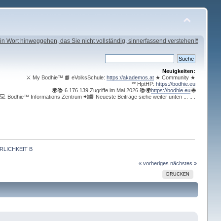
in Wort hinweggehen, das Sie nicht vollständig, sinnerfassend verstehen!❗
Neuigkeiten:
⚔ My Bodhie™ 📙 eVolksSchule:
https://akademos.at
★ Community ★
** HptHP:
https://bodhie.eu
🌍📚 6.176.139 Zugriffe im Mai 2026 📚🌍
https://bodhie.eu
🌐
💻 Bodhie™ Informations Zentrum 📲📙 Neueste Beiträge siehe weiter unten ... .. .
RLICHKEIT B
« vorheriges
nächstes »
DRUCKEN