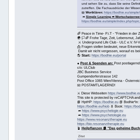
und sehen Sie zu, dass Sie seine Defini
zutreffen. Die Fachausdrücke der Wissens
📖
Wortklären:
https://bodhie.eu/simple
➦
Simple Learning ➦ Wortschatzerwe
https://bodhie.eu/simple/index.php/topic
🌈 Peace in Time- P.i.T - "Frieden in der 
🌍 🏳🌈 Frohe Tage, Zeit, Lebensmut, Ja
⚔ Underground Life Club - ULC e.V. IV-
📩 Fragen stellen bedeutet, neue Erkenn
Damit wir nicht vergessen, worauf es be
🌎
Start:
https://bodhie.eu/portal
●
Post & Spenden an:
Post postlagern
c/o: ULClub
JBC Business Service
Gumpendorferstrasse 142
Post Office 1065 Wien/Vienna - Österrei
📧 POSTAMTLAGERND!
⚔ Diese Webseiten
https://www.bodhie.e
This site is protected by reCAPTCHA and 
📘 HptHP:
https://bodhie.eu
📗 Bodhie*in:
https://bodhie.eu/hiob
📓 Book:
https://bo
➦
https://www.psychelogie.eu
➦
https://www.psychetologie.eu
https://www.resonanztherapie.eu
https://bio.resonanztherapie.eu
🪴
Heilpflanzen 📗 "Das geheime Buch 
Zitat