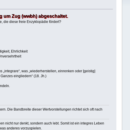
ug um Zug (wwbh) abgeschaltet.
, die diese freie Enzyklopädie fördert?
igkeit, Ehrlichkeit
Unversehrtheit
us „integrare“, was „wiederherstellen, einrenken oder [geistig]
 Ganzes eingliedern“ (18. Jh.)
ndeln.
rn. Die Bandbreite dieser Wertvorstellungen richtet sich oft nach
 nicht nur denkt, sondern auch lebt. Somit ist ein integres Leben
etwas anderes vorzuspielen.