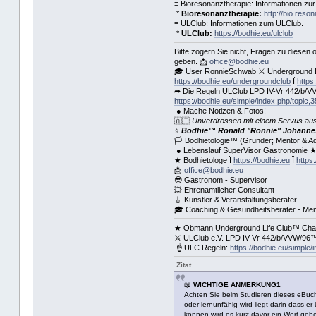
≡ Bioresonanztherapie: Informationen zur
*
Bioresonanztherapie:
http://bio.reso
≡ ULClub: Informationen zum ULClub.
*
ULClub:
https://bodhie.eu/ulclub
Bitte zögern Sie nicht, Fragen zu diesen
geben. 📩
office@bodhie.eu
🎓 User RonnieSchwab ⚔ Underground 
https://bodhie.eu/undergroundclub
Ï
https
➦ Die Regeln ULClub LPD IV-Vr 442/b/VV
https://bodhie.eu/simple/index.php/topic,3
● Mache Notizen & Fotos!
🇦🇹
Unverdrossen mit einem Servus aus
⭐️
Bodhie™ Ronald "Ronnie" Johannes
🏳 Bodhietologie™ (Gründer; Mentor & Ad
● Lebenslauf SuperVisor Gastronomie 
★ Bodhietologe Ï
https://bodhie.eu
Ï
https
📩
office@bodhie.eu
😎 Gastronom - Supervisor
💥 Ehrenamtlicher Consultant
🎸 Künstler & Veranstaltungsberater
🎓 Coaching & Gesundheitsberater - Men
★ Obmann Underground Life Club™ Chair
⚔ ULClub e.V. LPD IV-Vr 442/b/VVW/96™ 
☝ ULC Regeln:
https://bodhie.eu/simple/
Zitat
📖
WICHTIGE ANMERKUNG1
Achten Sie beim Studieren dieses eBuch 
oder lernunfähig wird liegt darin dass 
können wird es kurz davor ein Wort geb