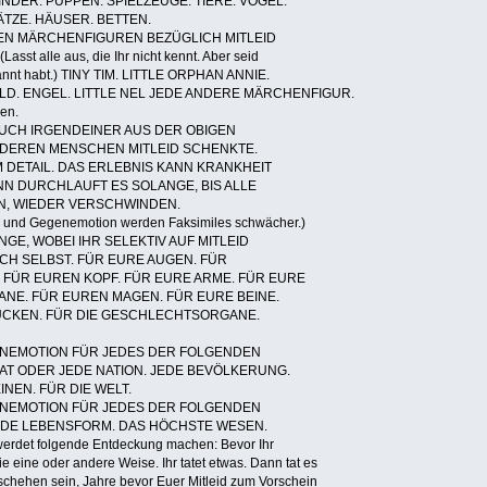
INDER. PUPPEN. SPIELZEUGE. TIERE. VÖGEL.
TZE. HÄUSER. BETTEN.
N MÄRCHENFIGUREN BEZÜGLICH MITLEID
 alle aus, die Ihr nicht kennt. Aber seid
gekannt habt.) TINY TIM. LITTLE ORPHAN ANNIE.
LD. ENGEL. LITTLE NEL JEDE ANDERE MÄRCHENFIGUR.
en.
EUCH IRGENDEINER AUS DER OBIGEN
DEREN MENSCHEN MITLEID SCHENKTE.
 DETAIL. DAS ERLEBNIS KANN KRANKHEIT
NN DURCHLAUFT ES SOLANGE, BIS ALLE
EN, WIEDER VERSCHWINDEN.
n und Gegenemotion werden Faksimiles schwächer.)
E, WOBEI IHR SELEKTIV AUF MITLEID
H SELBST. FÜR EURE AUGEN. FÜR
FÜR EUREN KOPF. FÜR EURE ARME. FÜR EURE
NE. FÜR EUREN MAGEN. FÜR EURE BEINE.
ÜCKEN. FÜR DIE GESCHLECHTSORGANE.
ENEMOTION FÜR JEDES DER FOLGENDEN
AAT ODER JEDE NATION. JEDE BEVÖLKERUNG.
NEN. FÜR DIE WELT.
ENEMOTION FÜR JEDES DER FOLGENDEN
JEDE LEBENSFORM. DAS HÖCHSTE WESEN.
r werdet folgende Entdeckung machen: Bevor Ihr
ie eine oder andere Weise. Ihr tatet etwas. Dann tat es
chehen sein, Jahre bevor Euer Mitleid zum Vorschein