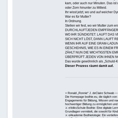
kam, oder auch nur Minuten. Das ist 
oder Zorn hinunter zu Mitleid.
Ihr wisst jetzt, wo und auf weicher Dy
War es für Mutter?
In Ordnung.
Stellen wir fest, wo wir Mutter zum er
DURCHLAUFTJEDEN EMPFÄNGERV
WO IHR SÜNDIGTET. LAUFT DAS 
SICH NICHT LÖST, DANN LAUFT RE
WENN IHR AUF EINE GRAM-LADUN
GESCHEHNIS, WIE ES IN EINEM F
ZÄHLT NUN DIE WICHTIGSTEN EM
ÜBERPRÜFT JEDEN VON IHNEN N
Das wurde gewöhnlich als „Schuld-K
Dieser Prozess räumt damit auf.
⭐️ Ronald „Ronnie“ J. deClaire Schwab —
Die Homepage bodhie.eu, die täglich von 
Engagements für Bildung, Wissen und nach
hochwertiger Bildung zu ermöglichen und 
⚔ eVolksSchule Bodhie: Eine digitale Lern
Grundlagen vermittelt, die sowohl für Ki
⚔ eAkademie Bodhietologie: Ein vertiefe