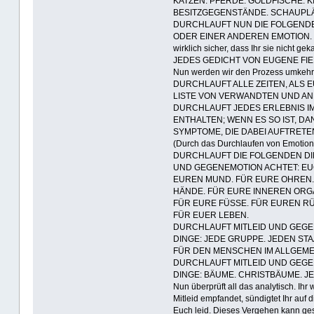
KATZEN. PFERDE. GOLDFISCHE. K
BESITZGEGENSTÄNDE. SCHAUPLÄ
DURCHLAUFT NUN DIE FOLGENDE
ODER EINER ANDEREN EMOTION. (Lasst
wirklich sicher, dass Ihr sie nicht 
JEDES GEDICHT VON EUGENE FIE
Nun werden wir den Prozess umkehr
DURCHLAUFT ALLE ZEITEN, ALS 
LISTE VON VERWANDTEN UND AN
DURCHLAUFT JEDES ERLEBNIS IM
ENTHALTEN; WENN ES SO IST, DA
SYMPTOME, DIE DABEI AUFTRET
(Durch das Durchlaufen von Emotio
DURCHLAUFT DIE FOLGENDEN DING
UND GEGENEMOTION ACHTET: EUC
EUREN MUND. FÜR EURE OHREN. 
HÄNDE. FÜR EURE INNEREN ORGA
FÜR EURE FÜSSE. FÜR EUREN R
FÜR EUER LEBEN.
DURCHLAUFT MITLEID UND GEG
DINGE: JEDE GRUPPE. JEDEN ST
FÜR DEN MENSCHEN IM ALLGEMEI
DURCHLAUFT MITLEID UND GEG
DINGE: BÄUME. CHRISTBÄUME. 
Nun überprüft all das analytisch. Ih
Mitleid empfandet, sündigtet Ihr auf d
Euch leid. Dieses Vergehen kann ges