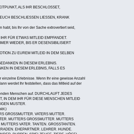
ITPUNKT, ALS IHR BESCHLOSSET,
 EUCH BESCHLIESSEN LIESSEN, KRANK
abt, bis Ihr von der Sache extrovertiert seid,
 IHR FÜR ETWAS MITLEID EMPFANDET.
ER WIEDER, BIS ER DESENSIBILISIERT
TION ZU EUREM MITLEID IN DEM SELBEN
EDANKEN IN DIESEM ERLEBNIS.
EN IN DIESEM ERLEBNIS, FALLS ES
für einzelne Erlebnisse. Wenn Ihr eine gewisse Anzahl
ann werdet Ihr feststellen, dass das Mitleid auf der
 folgenden Menschen auf. DURCHLAUFT JEDES
T, IN DEM IHR FÜR DIESE MENSCHEN MITLEID
IGEN MUSTER.
abt.)
ERS GROSSMUTTER. VATERS MUTTER.
ATER. MUTTERS GROSSMUTTER. MUTTERS
 MUTTERS VATER. TANTEN. GROSSTANTEN.
RADEN. EHEPARTNER. LEHRER. HUNDE.