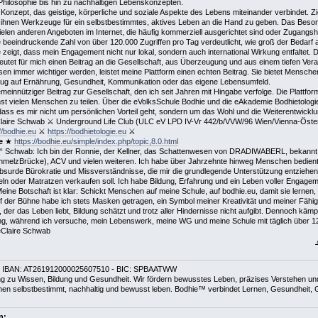
ilosophie bis hin zu nachhaltigen Lebenskonzepten.
 Konzept, das geistige, körperliche und soziale Aspekte des Lebens miteinander verbindet. Zi
ihnen Werkzeuge für ein selbstbestimmtes, aktives Leben an die Hand zu geben. Das Besonder
ielen anderen Angeboten im Internet, die häufig kommerziell ausgerichtet sind oder Zugangs
beeindruckende Zahl von über 120.000 Zugriffen pro Tag verdeutlicht, wie groß der Bedarf an
 zeigt, dass mein Engagement nicht nur lokal, sondern auch international Wirkung entfaltet. 
deutet für mich einen Beitrag an die Gesellschaft, aus Überzeugung und aus einem tiefen Vera
n immer wichtiger werden, leistet meine Plattform einen echten Beitrag. Sie bietet Menschen
ezug auf Ernährung, Gesundheit, Kommunikation oder das eigene Lebensumfeld.
 gemeinnütziger Beitrag zur Gesellschaft, den ich seit Jahren mit Hingabe verfolge. Die Plattf
st vielen Menschen zu teilen. Über die eVolksSchule Bodhie und die eAkademie Bodhietologie 
, dass es mir nicht um persönlichen Vorteil geht, sondern um das Wohl und die Weiterentwick
aire Schwab ⚔ Underground Life Club (ULC eV LPD IV-Vr 442/b/VVW/96 Wien/Vienna-Österr
//bodhie.eu
⚔
https://bodhietologie.eu
⚔
e
★
https://bodhie.eu/simple/index.php/topic,8.0.html
 Schwab: Ich bin der Ronnie, der Kellner, das Schattenwesen von DRADIWABERL, bekannt au
chmelzBrücke), ACV und vielen weiteren. Ich habe über Jahrzehnte hinweg Menschen bedient, b
surde Bürokratie und Missverständnisse, die mir die grundlegende Unterstützung entziehen, d
ln oder Matratzen verkaufen soll. Ich habe Bildung, Erfahrung und ein Leben voller Engagem
 Botschaft ist klar: Schickt Menschen auf meine Schule, auf bodhie.eu, damit sie lernen, 
 der Bühne habe ich stets Masken getragen, ein Symbol meiner Kreativität und meiner Fähigk
, der das Leben liebt, Bildung schätzt und trotz aller Hindernisse nicht aufgibt. Dennoch kämp
ng, während ich versuche, mein Lebenswerk, meine WG und meine Schule mit täglich über 1
eClaire Schwab
 IBAN: AT261912000025607510 - BIC: SPBAATWW
zu Wissen, Bildung und Gesundheit. Wir fördern bewusstes Leben, präzises Verstehen und kr
chen selbstbestimmt, nachhaltig und bewusst leben. Bodhie™ verbindet Lernen, Gesundheit, Ge
n: