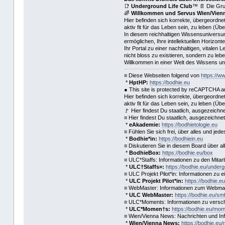
📑
Underground Life Club
™ 📄 Die Gru
🌈
Willkommen und Servus Wien/Vienn
Hier befinden sich korrekte, übergeordnet
aktiv fit für das Leben sein, zu leben (Üb
In diesem reichhaltigen Wissensuniversum
ermöglichen, Ihre intellektuellen Horizon
Ihr Portal zu einer nachhaltigen, vitalen
nicht bloss zu existieren, sondern zu le
Willkommen in einer Welt des Wissens und
≡ Diese Webseiten folgend von
https://w
*
HptHP:
https://bodhie.eu
● This site is protected by reCAPTCHA an
Hier befinden sich korrekte, übergeordnet
aktiv fit für das Leben sein, zu leben (Üb
🚩 Hier findest Du staatlich, ausgezeic
≡ Hier findest Du staatlich, ausgezeichn
*
eAkademie:
https://bodhietologie.eu
≡ Fühlen Sie sich frei, über alles und je
*
Bodhie*in:
https://bodhiein.eu
≡ Diskutieren Sie in diesem Board über alle
*
BodhieBox:
https://bodhie.eu/box
≡ ULC*Staffs: Informationen zu den Mita
*
ULC†Staffs»:
https://bodhie.eu/under
≡ ULC Projekt Pilot*in: Informationen zu 
*
ULC Projekt Pilot*in:
https://bodhie.eu
≡ WebMaster: Informationen zum Webmast
*
ULC WebMaster:
https://bodhie.eu/sm
≡ ULC*Moments: Informationen zu versc
*
ULC*Momen†s:
https://bodhie.eu/mo
≡ Wien/Vienna News: Nachrichten und In
*
Wien/Vienna News:
https://bodhie.eu