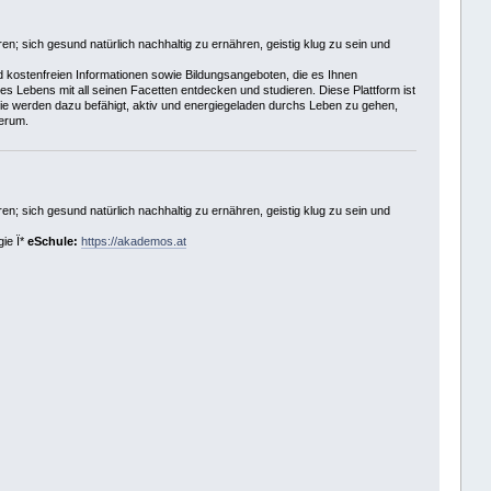
en; sich gesund natürlich nachhaltig zu ernähren, geistig klug zu sein und
d kostenfreien Informationen sowie Bildungsangeboten, die es Ihnen
des Lebens mit all seinen Facetten entdecken und studieren. Diese Plattform ist
 Sie werden dazu befähigt, aktiv und energiegeladen durchs Leben zu gehen,
herum.
en; sich gesund natürlich nachhaltig zu ernähren, geistig klug zu sein und
ie Ï*
eSchule:
https://akademos.at