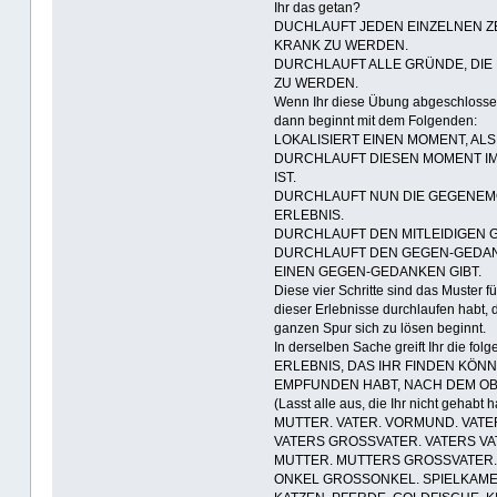
Ihr das getan?
DUCHLAUFT JEDEN EINZELNEN ZE
KRANK ZU WERDEN.
DURCHLAUFT ALLE GRÜNDE, DIE
ZU WERDEN.
Wenn Ihr diese Übung abgeschlossen h
dann beginnt mit dem Folgenden:
LOKALISIERT EINEN MOMENT, ALS
DURCHLAUFT DIESEN MOMENT IMM
IST.
DURCHLAUFT NUN DIE GEGENEMO
ERLEBNIS.
DURCHLAUFT DEN MITLEIDIGEN G
DURCHLAUFT DEN GEGEN-GEDANK
EINEN GEGEN-GEDANKEN GIBT.
Diese vier Schritte sind das Muster 
dieser Erlebnisse durchlaufen habt, d
ganzen Spur sich zu lösen beginnt.
In derselben Sache greift Ihr die
ERLEBNIS, DAS IHR FINDEN KÖNN
EMPFUNDEN HABT, NACH DEM OB
(Lasst alle aus, die Ihr nicht gehabt h
MUTTER. VATER. VORMUND. VAT
VATERS GROSSVATER. VATERS V
MUTTER. MUTTERS GROSSVATER.
ONKEL GROSSONKEL. SPIELKAME