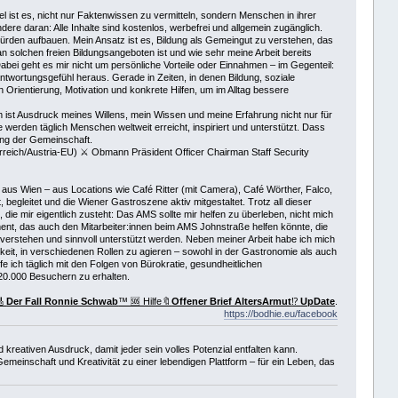
el ist es, nicht nur Faktenwissen zu vermitteln, sondern Menschen in ihrer
e daran: Alle Inhalte sind kostenlos, werbefrei und allgemein zugänglich.
hürden aufbauen. Mein Ansatz ist es, Bildung als Gemeingut zu verstehen, das
 solchen freien Bildungsangeboten ist und wie sehr meine Arbeit bereits
Dabei geht es mir nicht um persönliche Vorteile oder Einnahmen – im Gegenteil:
ntwortungsgefühl heraus. Gerade in Zeiten, in denen Bildung, soziale
 Orientierung, Motivation und konkrete Hilfen, um im Alltag bessere
orm ist Ausdruck meines Willens, mein Wissen und meine Erfahrung nicht nur für
werden täglich Menschen weltweit erreicht, inspiriert und unterstützt. Dass
lung der Gemeinschaft.
eich/Austria-EU) ⚔ Obmann Präsident Officer Chairman Staff Security
s Wien – aus Locations wie Café Ritter (mit Camera), Café Wörther, Falco,
egleitet und die Wiener Gastroszene aktiv mitgestaltet. Trotz all dieser
ie mir eigentlich zusteht: Das AMS sollte mir helfen zu überleben, nicht mich
ent, das auch den Mitarbeiter:innen beim AMS Johnstraße helfen könnte, die
verstehen und sinnvoll unterstützt werden. Neben meiner Arbeit habe ich mich
eit, in verschiedenen Rollen zu agieren – sowohl in der Gastronomie als auch
fe ich täglich mit den Folgen von Bürokratie, gesundheitlichen
20.000 Besuchern zu erhalten.
🎸
Der Fall Ronnie Schwab
™ 🆘 Hilfe🔖
Offener Brief AltersArmut
⁉️
UpDate
.
https://bodhie.eu/facebook
eativen Ausdruck, damit jeder sein volles Potenzial entfalten kann.
meinschaft und Kreativität zu einer lebendigen Plattform – für ein Leben, das