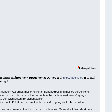
Gespeichert
🟧🟨🟩🟦🟪🔜
Bodhie
™
HptHomePageOffice
🔲🔜
https://bodhie.eu
⬛️⬜️🟪🔜
ssung
†
te, sondern Ausdruck meiner ehrenamtlichen Arbeit und meines persönlichen
baut, die sich alle dem Ziel verschreiben, Menschen kostenlos Zugang zu
Zu den wichtigsten Bereichen zählen:
ne breite Palette an Lernmaterialien zur Verfügung stellt. Hier werden
iveau erweitern möchten. Die Themen reichen von Gesundheit, Naturheilkunde