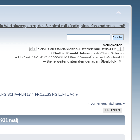
in Wort hinweggehen, das Sie nicht vollständig, sinnerfassend verstehen!❗
Neuigkeiten:
🇦🇹
Servus aus Wien/Vienna-Österreich/Austria-EU!
🇦🇹
⭐️
Bodhie Ronald Johannes deClaire Schwab
● ULC eV. IV-Vr 442/b/VVW/96 LPD Wien/Vienna-Österreich/Austria-EU
➦
Siehe weiter unten den genauen Überblick!
⚔ !
NG SCHAFFEN 17 ⭐️ PROZESSING ELFTE AKTe
« vorheriges
nächstes »
DRUCKEN
31 mal)