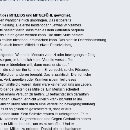
iet des MITLEIDS und MITGEFÜHL gewidmet.
en wahrscheinlich umbringen. Das ist bereits
 Heilung. Die erste besteht darin, etwas Wirksames
ste besteht darin, dass man es dem Patienten bequem
ts für ihn getan werden kann. Die dritte Stufe besteht
an es ihm nicht bequem machen kann. Das steht in Obereinstimmung
ie auch immer, Mitleid ist etwas Entsetzliches,
n.
 folgender: Wenn ein Mensch verletzt oder bewegungsunfähig
r sorgen, er kann sich keine Vorteile verschaffen,
enn er überleben will, dann muss er sich auf
, die sich um ihn kümmern. Er versucht, solche Fürsorge
tleid der anderen bemüht. Das ist praktisch. Die fröhliche
 Verkrüppelten oder Kranken ist ein Teil dieses
ht mitleidig wären, dann wäre keiner von uns am Leben.
olgende Seiten des Mitleids: Ein Mensch scheitert
i einem Versuch zu helfen. Er betrachtet sich daraufhin
leben. Obwohl er nicht wirklich krank ist, wirbt er um
 wirklich krank oder durch eine Verletzung bewegungsunfähig
dass er so gründlich gescheitert ist, dass er aus
leiben kann. Sein Selbstvertrauen ist untergraben. Er ist
urechtzukommen. Gegenemotion und Gegen-Gedanken haben
dass er Mitleid braucht, um es zu schaffen. Und er
g, um Mitleid zu erringen. Das ist ein mechanischer