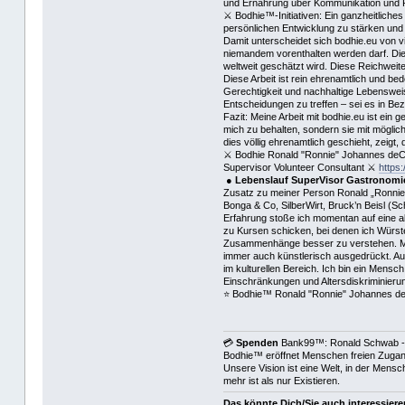
und Ernährung über Kommunikation und Ph
⚔ Bodhie™-Initiativen: Ein ganzheitliches
persönlichen Entwicklung zu stärken und 
Damit unterscheidet sich bodhie.eu von v
niemandem vorenthalten werden darf. Die 
weltweit geschätzt wird. Diese Reichweite
Diese Arbeit ist rein ehrenamtlich und be
Gerechtigkeit und nachhaltige Lebensweise
Entscheidungen zu treffen – sei es in B
Fazit: Meine Arbeit mit bodhie.eu ist ein
mich zu behalten, sondern sie mit möglich
dies völlig ehrenamtlich geschieht, zeigt
⚔ Bodhie Ronald "Ronnie" Johannes deCl
Supervisor Volunteer Consultant ⚔
https:
●
Lebenslauf SuperVisor Gastronomi
Zusatz zu meiner Person Ronald „Ronnie“
Bonga & Co, SilberWirt, Bruck’n Beisl (S
Erfahrung stoße ich momentan auf eine ab
zu Kursen schicken, bei denen ich Würste
Zusammenhänge besser zu verstehen. Meine
immer auch künstlerisch ausgedrückt. Auf
im kulturellen Bereich. Ich bin ein Mensch
Einschränkungen und Altersdiskriminieru
⭐️ Bodhie™ Ronald "Ronnie" Johannes d
💳
Spenden
Bank99™: Ronald Schwab -
Bodhie™ eröffnet Menschen freien Zugang 
Unsere Vision ist eine Welt, in der Mens
mehr ist als nur Existieren.
Das könnte Dich/Sie auch interessiere