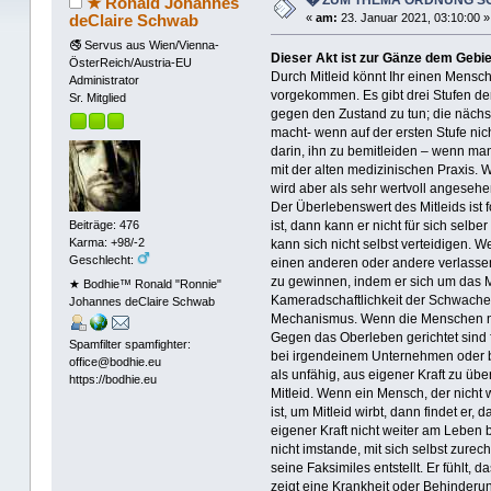
★ Ronald Johannes
deClaire Schwab
«
am:
23. Januar 2021, 03:10:00 »
🚭 Servus aus Wien/Vienna-
Dieser Akt ist zur Gänze dem Geb
ÖsterReich/Austria-EU
Durch Mitleid könnt Ihr einen Mensch
Administrator
vorgekommen. Es gibt drei Stufen der
Sr. Mitglied
gegen den Zustand zu tun; die näch
macht- wenn auf der ersten Stufe nich
darin, ihn zu bemitleiden – wenn m
mit der alten medizinischen Praxis. W
wird aber als sehr wertvoll angesehe
Der Überlebenswert des Mitleids ist
ist, dann kann er nicht für sich selbe
Beiträge: 476
Karma: +98/-2
kann sich nicht selbst verteidigen. W
Geschlecht:
einen anderen oder andere verlassen
zu gewinnen, indem er sich um das Mi
★ Bodhie™ Ronald "Ronnie"
Kameradschaftlichkeit der Schwachen,
Johannes deClaire Schwab
Mechanismus. Wenn die Menschen nic
Gegen das Oberleben gerichtet sind f
Spamfilter spamfighter:
bei irgendeinem Unternehmen oder be
office@bodhie.eu
als unfähig, aus eigener Kraft zu über
https://bodhie.eu
Mitleid. Wenn ein Mensch, der nicht
ist, um Mitleid wirbt, dann findet er, 
eigener Kraft nicht weiter am Leben b
nicht imstande, mit sich selbst z
seine Faksimiles entstellt. Er fühlt, 
zeigt eine Krankheit oder Behinderun