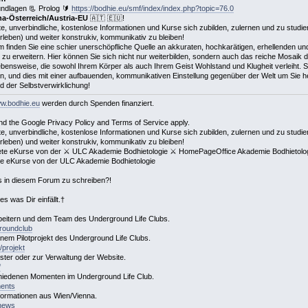
ndlagen 📃 Prolog 🔰
https://bodhie.eu/smf/index/index.php?topic=76.0
a-Österreich/Austria-EU
🇦🇹 🇪🇺!
e, unverbindliche, kostenlose Informationen und Kurse sich zubilden, zulernen und zu studier
erleben) und weiter konstrukiv, kommunikativ zu bleiben!
 finden Sie eine schier unerschöpfliche Quelle an akkuraten, hochkarätigen, erhellenden un
te zu erweitern. Hier können Sie sich nicht nur weiterbilden, sondern auch das reiche Mosaik 
 Lebensweise, die sowohl Ihrem Körper als auch Ihrem Geist Wohlstand und Klugheit verleiht.
ben, und dies mit einer aufbauenden, kommunikativen Einstellung gegenüber der Welt um Sie 
 der Selbstverwirklichung!
ww.bodhie.eu
werden durch Spenden finanziert.
d the Google Privacy Policy and Terms of Service apply.
e, unverbindliche, kostenlose Informationen und Kurse sich zubilden, zulernen und zu studier
erleben) und weiter konstrukiv, kommunikativ zu bleiben!
hnete eKurse von der ⚔ ULC Akademie Bodhietologie ⚔ HomePageOffice Akademie Bodhietolog
ete eKurse von der ULC Akademie Bodhietologie
des in diesem Forum zu schreiben?!
s was Dir einfällt.†
rbeitern und dem Team des Underground Life Clubs.
groundclub
einem Pilotprojekt des Underground Life Clubs.
/projekt
er oder zur Verwaltung der Website.
f
hiedenen Momenten im Underground Life Club.
ments
formationen aus Wien/Vienna.
/news