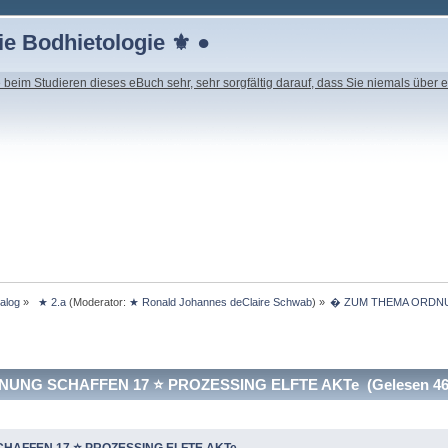
e Bodhietologie ⚜ ●
beim Studieren dieses eBuch sehr, sehr sorgfältig darauf, dass Sie niemals über e
ialog
»
 ★ 2.a
(Moderator:
★ Ronald Johannes deClaire Schwab
) »
� ZUM THEMA ORDNU
NG SCHAFFEN 17 ⭐️ PROZESSING ELFTE AKTe (Gelesen 469
AFFEN 17 ⭐️ PROZESSING ELFTE AKTe