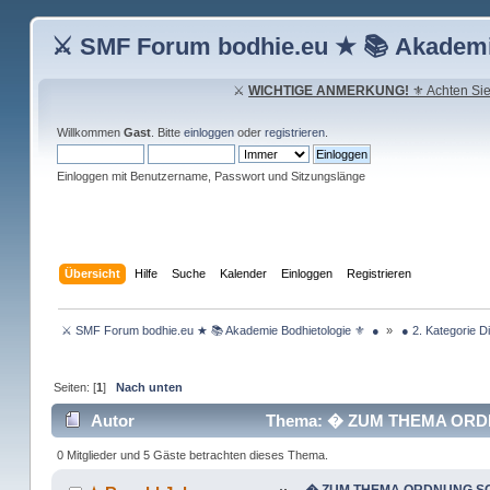
⚔ SMF Forum bodhie.eu ★ 📚 Akademi
⚔
WICHTIGE ANMERKUNG!
⚜ Achten Sie 
Willkommen
Gast
. Bitte
einloggen
oder
registrieren
.
Einloggen mit Benutzername, Passwort und Sitzungslänge
Übersicht
Hilfe
Suche
Kalender
Einloggen
Registrieren
 ⚔ SMF Forum bodhie.eu ★ 📚 Akademie Bodhietologie ⚜  ● 
»
 ● 2. Kategorie D
Seiten: [
1
]
Nach unten
Autor
Thema: � ZUM THEMA ORDNU
0 Mitglieder und 5 Gäste betrachten dieses Thema.
� ZUM THEMA ORDNUNG SCH