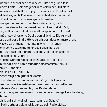
erden: der Mensch hat wirklich Hilfe nötig. Und fast
esem Fehler. Beinahe jeder wird versuchen, Mitleid zu
aksimile hochhält. Eine psychosomatische Krankheit ist
itleid zugleich. Das macht das Mitleid, das man erhält,
e Krankheit um nichts weniger schmerzhaft.
lienangehörigen neigt man besonders dazu, nach
all, der einem Auditor unterkommen kann, ist ein Fall,
e, weil er das Mitleid des Auditors gewinnen will, und
hte, weil es eine Quelle von Mitleid ist. Die Antwort
skala genügend in die Höhe zu bringen, dass er ausreichend
i Mitleid zu brauchen. Nur dann wird in manchen
chnische Bezeichnung für das Faksimile, das
leid zu gewinnen) für das Auditing zugänglich werden.
-Faksimiles aufzugreifen.
chaft werden Sie in allen Details die Rolle der
. Wir alle sind von Natur aus selbstbestimmt. NICHTS,
timmten Handelns.
dann ist sie GETROFFEN.
beschäftigt sich gründlich damit.
ohne dass er in einem früheren Augenblick in seinem
eser Fall von Kinderlähmung, seit zwei Jahren bettlägerig.
s kleines Mädchen leid tat, das Kinderlähmung
nderlähmung zu bekommen. Es war eine eindeutige Entscheidung,
 Jahren.
als krank sein wolltet – was ist mit der Schule?
 Euch darüber beklagtet, krank zu sein? Wie oft habt