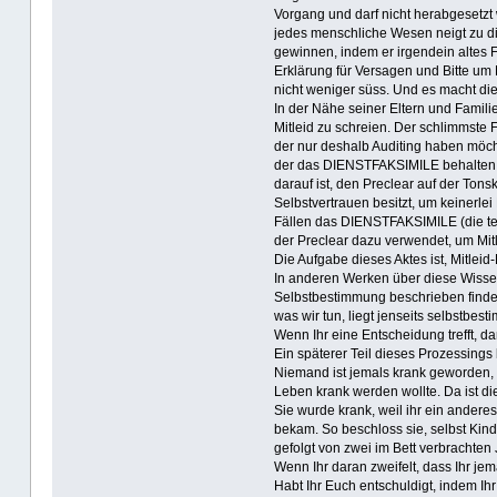
Vorgang und darf nicht herabgesetzt w
jedes menschliche Wesen neigt zu di
gewinnen, indem er irgendein altes F
Erklärung für Versagen und Bitte um M
nicht weniger süss. Und es macht di
In der Nähe seiner Eltern und Fami
Mitleid zu schreien. Der schlimmste F
der nur deshalb Auditing haben möcht
der das DIENSTFAKSIMILE behalten möc
darauf ist, den Preclear auf der Ton
Selbstvertrauen besitzt, um keinerle
Fällen das DIENSTFAKSIMILE (die te
der Preclear dazu verwendet, um Mit
Die Aufgabe dieses Aktes ist, Mitleid
In anderen Werken über diese Wissens
Selbstbestimmung beschrieben finden
was wir tun, liegt jenseits selbstbes
Wenn Ihr eine Entscheidung trefft, 
Ein späterer Teil dieses Prozessings 
Niemand ist jemals krank geworden, 
Leben krank werden wollte. Da ist di
Sie wurde krank, weil ihr ein andere
bekam. So beschloss sie, selbst Ki
gefolgt von zwei im Bett verbrachten
Wenn Ihr daran zweifelt, dass Ihr jem
Habt Ihr Euch entschuldigt, indem Ihr