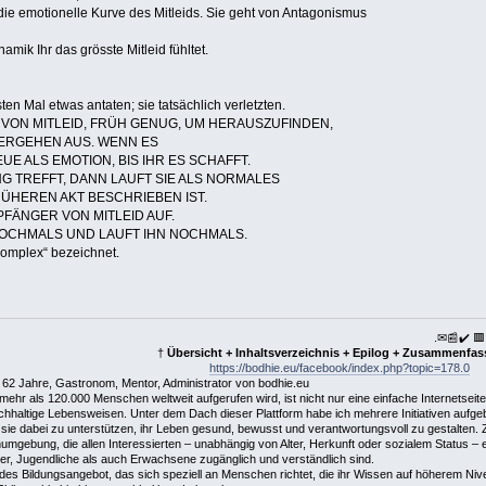
die emotionelle Kurve des Mitleids. Sie geht von Antagonismus
namik Ihr das grösste Mitleid fühltet.
sten Mal etwas antaten; sie tatsächlich verletzten.
ON MITLEID, FRÜH GENUG, UM HERAUSZUFINDEN,
VERGEHEN AUS. WENN ES
UE ALS EMOTION, BIS IHR ES SCHAFFT.
G TREFFT, DANN LAUFT SIE ALS NORMALES
RÜHEREN AKT BESCHRIEBEN IST.
PFÄNGER VON MITLEID AUF.
OCHMALS UND LAUFT IHN NOCHMALS.
omplex“ bezeichnet.
.✉📰✔️ 
†
Übersicht + Inhaltsverzeichnis + Epilog + Zusammenfa
https://bodhie.eu/facebook/index.php?topic=178.0
 62 Jahre, Gastronom, Mentor, Administrator von bodhie.eu
mehr als 120.000 Menschen weltweit aufgerufen wird, ist nicht nur eine einfache Internetsei
haltige Lebensweisen. Unter dem Dach dieser Plattform habe ich mehrere Initiativen aufge
sie dabei zu unterstützen, ihr Leben gesund, bewusst und verantwortungsvoll zu gestalten. 
umgebung, die allen Interessierten – unabhängig von Alter, Herkunft oder sozialem Status – ei
nder, Jugendliche als auch Erwachsene zugänglich und verständlich sind.
ndes Bildungsangebot, das sich speziell an Menschen richtet, die ihr Wissen auf höherem N