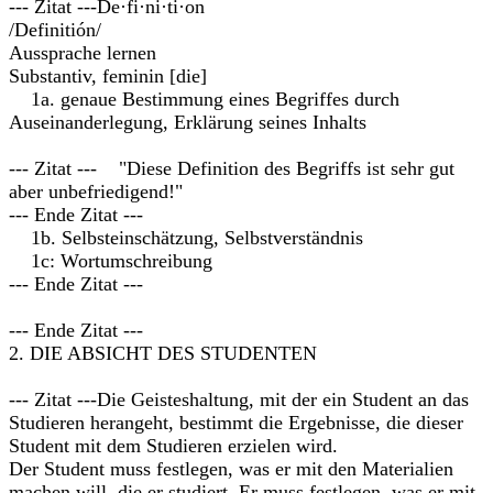
--- Zitat ---De·fi·ni·ti·on
/Definitión/
Aussprache lernen
Substantiv, feminin [die]
1a. genaue Bestimmung eines Begriffes durch
Auseinanderlegung, Erklärung seines Inhalts
--- Zitat --- "Diese Definition des Begriffs ist sehr gut
aber unbefriedigend!"
--- Ende Zitat ---
1b. Selbsteinschätzung, Selbstverständnis
1c: Wortumschreibung
--- Ende Zitat ---
--- Ende Zitat ---
2. DIE ABSICHT DES STUDENTEN
--- Zitat ---Die Geisteshaltung, mit der ein Student an das
Studieren herangeht, bestimmt die Ergebnisse, die dieser
Student mit dem Studieren erzielen wird.
Der Student muss festlegen, was er mit den Materialien
machen will, die er studiert. Er muss festlegen, was er mit