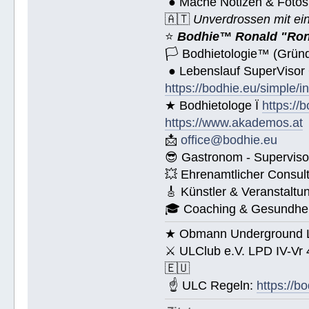
● Mache Notizen & Fotos
🇦🇹
Unverdrossen mit ei
⭐️
Bodhie™ Ronald "Ron
🏳 Bodhietologie™ (Gründ
● Lebenslauf SuperVisor
https://bodhie.eu/simple/i
★ Bodhietologe Ï
https://
https://www.akademos.at
📩
office@bodhie.eu
😎 Gastronom - Superviso
💥 Ehrenamtlicher Consul
🎸 Künstler & Veranstaltu
🎓 Coaching & Gesundheit
★ Obmann Underground Li
⚔ ULClub e.V. LPD IV-Vr
🇪🇺
☝ ULC Regeln:
https://b