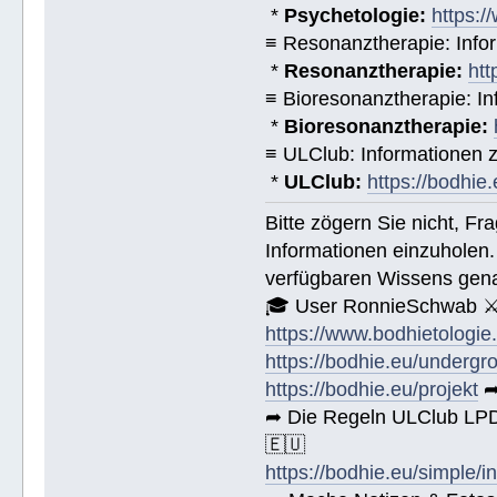
*
Psychetologie:
https:/
≡ Resonanztherapie: Info
*
Resonanztherapie:
htt
≡ Bioresonanztherapie: In
*
Bioresonanztherapie:
≡ ULClub: Informationen
*
ULClub:
https://bodhie.
Bitte zögern Sie nicht, F
Informationen einzuholen.
verfügbaren Wissens gena
🎓 User RonnieSchwab ⚔
https://www.bodhietologie
https://bodhie.eu/undergr
https://bodhie.eu/projekt
➦
➦ Die Regeln ULClub LPD 
🇪🇺
https://bodhie.eu/simple/i