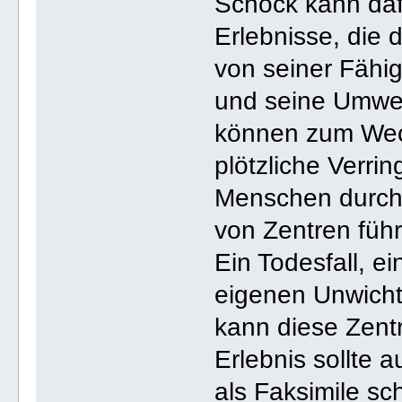
Schock kann daf
Erlebnisse, die 
von seiner Fähi
und seine Umwe
können zum Wech
plötzliche Verri
Menschen durch
von Zentren füh
Ein Todesfall, e
eigenen Unwichti
kann diese Zent
Erlebnis sollte
als Faksimile sch