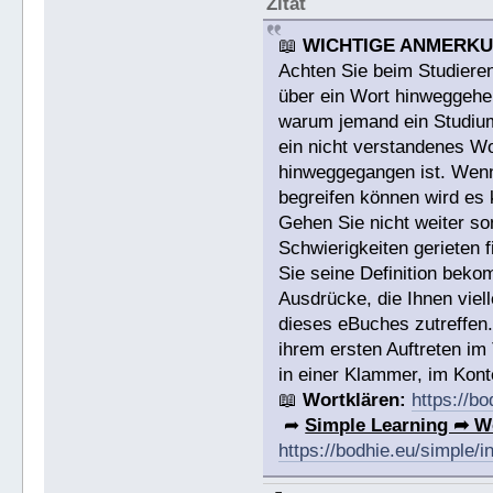
Zitat
📖
WICHTIGE ANMERK
Achten Sie beim Studieren
über ein Wort hinweggehen
warum jemand ein Studium a
ein nicht verstandenes W
hinweggegangen ist. Wenn 
begreifen können wird es 
Gehen Sie nicht weiter s
Schwierigkeiten gerieten
Sie seine Definition bek
Ausdrücke, die Ihnen viell
dieses eBuches zutreffen
ihrem ersten Auftreten im
in einer Klammer, im Konte
📖
Wortklären:
https://b
➦
Simple Learning ➦ W
https://bodhie.eu/simple/i