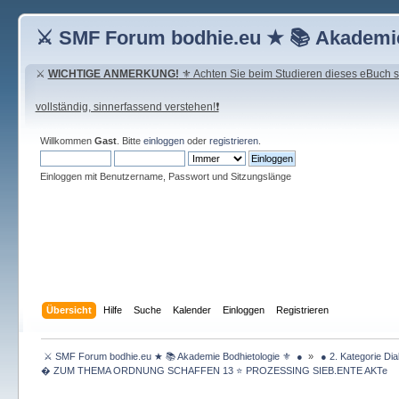
⚔ SMF Forum bodhie.eu ★ 📚 Akademie
⚔
WICHTIGE ANMERKUNG!
⚜ Achten Sie beim Studieren dieses eBuch seh
vollständig, sinnerfassend verstehen!❗
Willkommen
Gast
. Bitte
einloggen
oder
registrieren
.
Einloggen mit Benutzername, Passwort und Sitzungslänge
Übersicht
Hilfe
Suche
Kalender
Einloggen
Registrieren
 ⚔ SMF Forum bodhie.eu ★ 📚 Akademie Bodhietologie ⚜  ● 
»
 ● 2. Kategorie Dia
� ZUM THEMA ORDNUNG SCHAFFEN 13 ⭐️ PROZESSING SIEB.ENTE AKTe