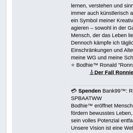
lernen, verstehen und sin
immer auch künstlerisch 
ein Symbol meiner Kreativ
agieren – sowohl in der Ga
Mensch, der das Leben lieb
Dennoch kämpfe ich täglic
Einschränkungen und Alte
meine WG und meine Schul
⭐️ Bodhie™ Ronald "Ronn
🎸
Der Fall Ronn
💳
Spenden
Bank99™: Ro
SPBAATWW
Bodhie™ eröffnet Mensche
fördern bewusstes Leben, 
sein volles Potenzial entfa
Unsere Vision ist eine We