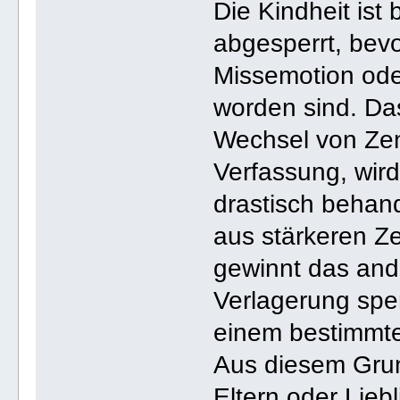
Die Kindheit is
abgesperrt, bev
Missemotion ode
worden sind. Das
Wechsel von Zen
Verfassung, wird
drastisch behan
aus stärkeren Z
gewinnt das and
Verlagerung sper
einem bestimmte
Aus diesem Grun
Eltern oder Lieb