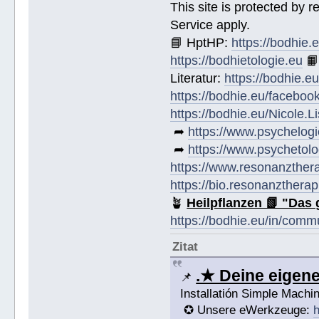
This site is protected by
Service apply.
📘 HptHP:
https://bodhie.
https://bodhietologie.eu

Literatur:
https://bodhie.e
https://bodhie.eu/faceboo
https://bodhie.eu/Nicole.
➦
https://www.psychelogi
➦
https://www.psychetolo
https://www.resonanzther
https://bio.resonanztherap
🪴
Heilpflanzen 📗 "Das 
https://bodhie.eu/in/comm
Zitat
.★ Deine eige
📌
Installatión Simple Mach
✪ Unsere eWerkzeuge:
h