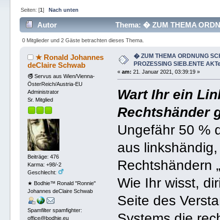
Seiten: [
1
]
Nach unten
Autor
Thema: � ZUM THEMA ORDNU
46030 mal)
0 Mitglieder und 2 Gäste betrachten dieses Thema.
� ZUM THEMA ORDNUNG SCH
★ Ronald Johannes
PROZESSING SIEB.ENTE AKT
deClaire Schwab
«
am:
21. Januar 2021, 03:39:19 »
🚭 Servus aus Wien/Vienna-
ÖsterReich/Austria-EU
Wart Ihr ein Li
Administrator
Sr. Mitglied
Rechtshänder g
Ungefähr 50 % d
aus linkshändig, 
Beiträge: 476
Rechtshändern „
Karma: +98/-2
Geschlecht:
Wie Ihr wisst, di
★ Bodhie™ Ronald "Ronnie"
Johannes deClaire Schwab
Seite des Verst
Spamfilter spamfighter:
Systems die rech
office@bodhie.eu