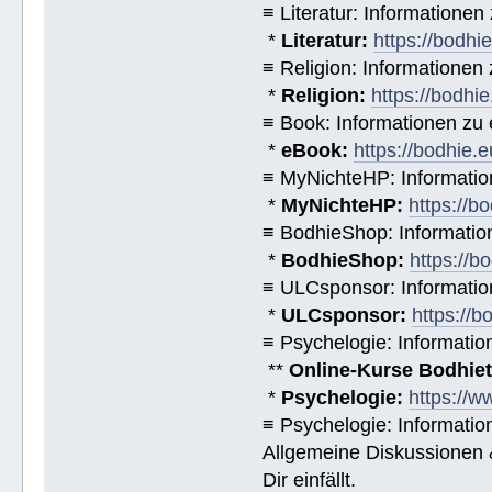
≡ Literatur: Informatione
*
Literatur:
https://bodhi
≡ Religion: Informationen
*
Religion:
https://bodhie
≡ Book: Informationen zu
*
eBook:
https://bodhie.
≡ MyNichteHP: Informatio
*
MyNichteHP:
https://b
≡ BodhieShop: Informati
*
BodhieShop:
https://b
≡ ULCsponsor: Informatio
*
ULCsponsor:
https://b
≡ Psychelogie: Informatio
**
Online-Kurse Bodhieto
*
Psychelogie:
https://w
≡ Psychelogie: Informatio
Allgemeine Diskussionen &
Dir einfällt.