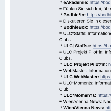
*
eAkademie:
https://bod
≡ Fühlen Sie sich frei, üb
*
Bodhie*in:
https://bodh
≡ Diskutieren Sie in diese
*
BodhieBox:
https://bo
≡ ULC*Staffs: Informatio
Clubs.
*
ULC†Staffs»:
https://
≡ ULC Projekt Pilot*in: I
Clubs.
*
ULC Projekt Pilot*in:
h
≡ WebMaster: Informatio
*
ULC WebMaster:
https
≡ ULC*Moments: Informat
Club.
*
ULC*Momen†s:
https:
≡ Wien/Vienna News: Nach
*
Wien/Vienna News:
ht