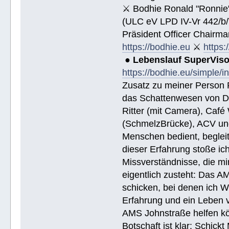
⚔ Bodhie Ronald "Ronnie
(ULC eV LPD IV-Vr 442/b
Präsident Officer Chairma
https://bodhie.eu
⚔
https:
●
Lebenslauf SuperVis
https://bodhie.eu/simple/i
Zusatz zu meiner Person R
das Schattenwesen von D
Ritter (mit Camera), Café 
(SchmelzBrücke), ACV und
Menschen bedient, begleite
dieser Erfahrung stoße i
Missverständnisse, die mi
eigentlich zusteht: Das AM
schicken, bei denen ich W
Erfahrung und ein Leben 
AMS Johnstraße helfen k
Botschaft ist klar: Schick