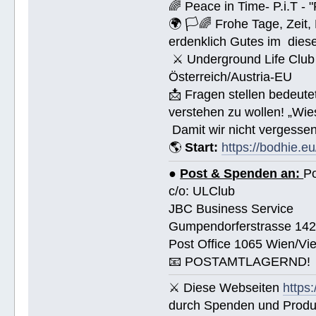
🌈 Peace in Time- P.i.T - 
🌍 🏳🌈 Frohe Tage, Zeit
erdenklich Gutes im dies
⚔ Underground Life Club 
Österreich/Austria-EU
📩 Fragen stellen bedeut
verstehen zu wollen! „Wi
Damit wir nicht vergessen
🌎
Start:
https://bodhie.eu
●
Post & Spenden an:
Po
c/o: ULClub
JBC Business Service
Gumpendorferstrasse 14
Post Office 1065 Wien/Vie
📧 POSTAMTLAGERND!
⚔ Diese Webseiten
https
durch Spenden und Produk