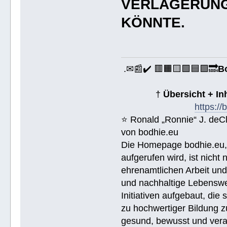
VERLAGERUNG
KÖNNTE.
.✉📰✔️ 🟥🟧🟨🟩🟦🟪🔜
B
†
Übersicht + I
https:/
⭐️ Ronald „Ronnie“ J. de
von bodhie.eu
Die Homepage bodhie.eu, 
aufgerufen wird, ist nicht
ehrenamtlichen Arbeit un
und nachhaltige Lebenswe
Initiativen aufgebaut, di
zu hochwertiger Bildung z
gesund, bewusst und veran