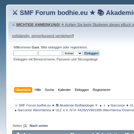
⚔ SMF Forum bodhie.eu ★ 📚 Akademie
⚔
WICHTIGE ANMERKUNG!
⚜ Achten Sie beim Studieren dieses eBuch seh
vollständig, sinnerfassend verstehen!❗
Willkommen
Gast
. Bitte
einloggen
oder
registrieren
.
Einloggen mit Benutzername, Passwort und Sitzungslänge
Übersicht
Hilfe
Suche
Kalender
Einloggen
Registrieren
 ⚔ SMF Forum bodhie.eu ★ 📚 Akademie Bodhietologie ⚜  ● 
»
 ● Narconon ★ ULC
 ● Narconon Wien/Vienna ★ ULC e.V. IV-Vr 442/b/VVW/1996-Wien/Vienna-Österrei
Seiten: [
1
]
Nach unten