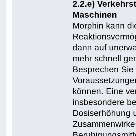
2.2.e) Verkehrs
Maschinen
Morphin kann di
Reaktionsvermög
dann auf unerwar
mehr schnell gen
Besprechen Sie 
Voraussetzungen
können. Eine ver
insbesondere be
Dosiserhöhung 
Zusammenwirken
Beruhigungsmitt