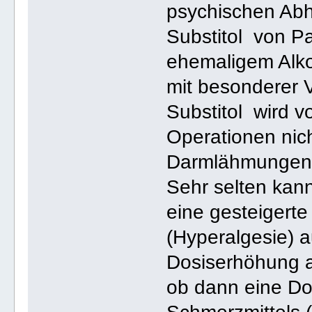
psychischen Abhä
Substitol von P
ehemaligem Alko
mit besonderer 
Substitol wird 
Operationen nich
Darmlähmungen 
Sehr selten kan
eine gesteigert
(Hyperalgesie) au
Dosiserhöhung an
ob dann eine Do