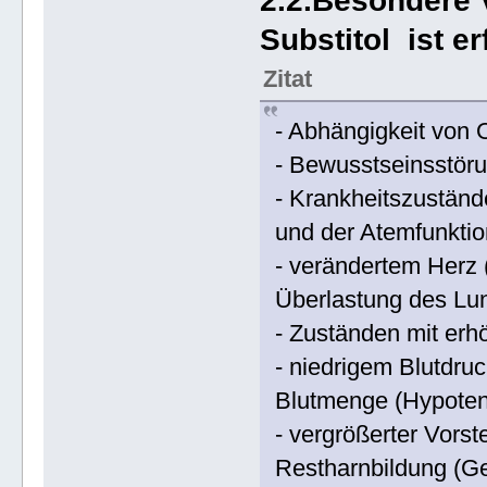
2.2.Besondere 
Substitol ist er
Zitat
- Abhängigkeit von 
- Bewusstseinsstör
- Krankheitszustän
und der Atemfunktio
- verändertem Herz 
Überlastung des Lun
- Zuständen mit erh
- niedrigem Blutdruc
Blutmenge (Hypoten
- vergrößerter Vorst
Restharnbildung (Ge