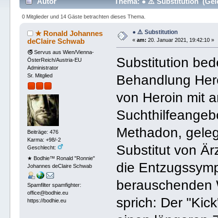
Autor
Thema: ● ⚠️ Substitution (Gel
0 Mitglieder und 14 Gäste betrachten dieses Thema.
● ⚠️ Substitution
★ Ronald Johannes
deClaire Schwab
«
am:
20. Januar 2021, 19:42:10 »
🚭 Servus aus Wien/Vienna-
Substitution bed
ÖsterReich/Austria-EU
Administrator
Behandlung Heroi
Sr. Mitglied
von Heroin mit 
Suchthilfeangebo
Methadon, geleg
Beiträge: 476
Karma: +98/-2
Substitut von Ä
Geschlecht:
★ Bodhie™ Ronald "Ronnie"
die Entzugssympt
Johannes deClaire Schwab
berauschenden W
Spamfilter spamfighter:
office@bodhie.eu
sprich: Der "Kic
https://bodhie.eu