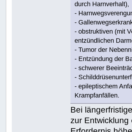
durch Harnverhalt),
- Harnwegsverengun
- Gallenwegserkran
- obstruktiven (mit
entzündlichen Darm
- Tumor der Nebenn
- Entzündung der Ba
- schwerer Beeinträ
- Schilddrüsenunter
- epileptischem Anf
Krampfanfällen.
Bei längerfristi
zur Entwicklung
Erfordernis höh