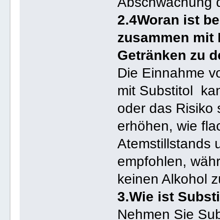
Abschwächung d
2.4Woran ist b
zusammen mit 
Getränken zu 
Die Einnahme v
mit Substitol kan
oder das Risik
erhöhen, wie fl
Atemstillstands 
empfohlen, wäh
keinen Alkohol z
3.Wie ist Subs
Nehmen Sie Sub