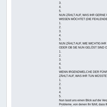
3.
4.
5.
NUN ZÄHLT AUF, WAS IHR GERNE
WISSEN MÖCHTET (DIE FEHLENDEN
1.
2.
3.
4.
5.
NUN ZÄHLT AUF, WIE WICHTIG IH
ODER OB SIE NUN GELÖST SIND O
1.
2.
3.
4.
5.
WENN IRGENDWELCHE DER FÜNF
ZÄHLT AUF, WAS IHR TUN MÜSSTET
1.
2.
3.
4.
5.
Nun lasst uns einen Blick auf die Ve
Probleme, von denen Ihr fühlt, dass Ih