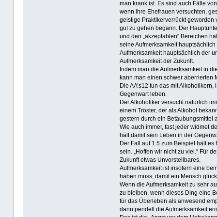
man krank ist. Es sind auch Fälle v
wenn ihre Ehefrauen versuchten, ge
geistige Praktikerverrückt geworden 
gut zu gehen begann. Der Hauptunte
und den „akzeptablen“ Bereichen hat 
seine Aufmerksamkeit hauptsächlich 
Aufmerksamkeit hauptsächlich der u
Aufmerksamkeit der Zukunft.
Indem man die Aufmerksamkeit in di
kann man einen schwer aberrierten 
Die AA’s12 tun das mit Alkoholikern, 
Gegenwart leben.
Der Alkoholiker versucht natürlich i
einem Tröster, der als Alkohol bekan
gestern durch ein Betäubungsmittel a
Wie auch immer, fast jeder widmet d
hält damit sein Leben in der Gegenwa
Der Fall auf 1.5 zum Beispiel hält es
sein. „Hoffen wir nicht zu viel.“ Für 
Zukunft etwas Unvorstellbares.
Aufmerksamkeit ist insofern eine be
haben muss, damit ein Mensch glückl
Wenn die Aufmerksamkeit zu sehr auf ei
zu bleiben, wenn dieses Ding eine B
für das Überleben als anwesend empf
dann pendelt die Aufmerksamkeit endl