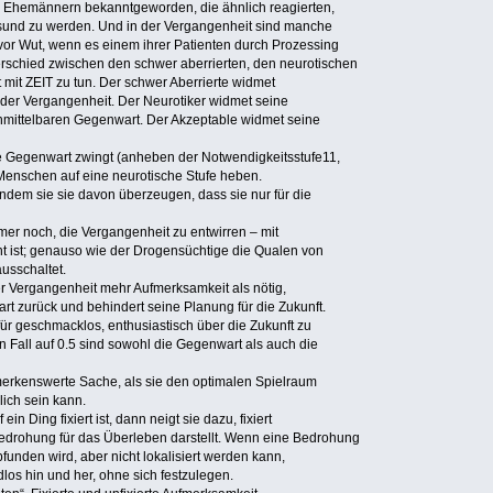
on Ehemännern bekanntgeworden, die ähnlich reagierten,
sund zu werden. Und in der Vergangenheit sind manche
vor Wut, wenn es einem ihrer Patienten durch Prozessing
rschied zwischen den schwer aberrierten, den neurotischen
mit ZEIT zu tun. Der schwer Aberrierte widmet
der Vergangenheit. Der Neurotiker widmet seine
nmittelbaren Gegenwart. Der Akzeptable widmet seine
e Gegenwart zwingt (anheben der Notwendigkeitsstufe11,
Menschen auf eine neurotische Stufe heben.
indem sie sie davon überzeugen, dass sie nur für die
mmer noch, die Vergangenheit zu entwirren – mit
nt ist; genauso wie der Drogensüchtige die Qualen von
usschaltet.
er Vergangenheit mehr Aufmerksamkeit als nötig,
rt zurück und behindert seine Planung für die Zukunft.
 für geschmacklos, enthusiastisch über die Zukunft zu
den Fall auf 0.5 sind sowohl die Gegenwart als auch die
merkenswerte Sache, als sie den optimalen Spielraum
ich sein kann.
n Ding fixiert ist, dann neigt sie dazu, fixiert
edrohung für das Überleben darstellt. Wenn eine Bedrohung
unden wird, aber nicht lokalisiert werden kann,
os hin und her, ohne sich festzulegen.