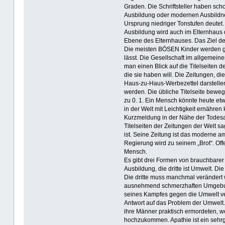
Graden. Die Schriftsteller haben schon
Ausbildung oder modernen Ausbildnern
Ursprung niedriger Tonstufen deutet.
Ausbildung wird auch im Elternhaus d
Ebene des Elternhauses. Das Ziel de
Die meisten BÖSEN Kinder werden gu
lässt. Die Gesellschaft im allgemein
man einen Blick auf die Titelseiten de
die sie haben will. Die Zeitungen, di
Haus-zu-Haus-Werbezettel darstellen
werden. Die übliche Titelseite beweg
zu 0. 1. Ein Mensch könnte heute et
in der Welt mit Leichtigkeit ernähre
Kurzmeldung in der Nähe der Todes
Titelseiten der Zeitungen der Welt s
ist. Seine Zeitung ist das moderne 
Regierung wird zu seinem „Brot“. Off
Mensch.
Es gibt drei Formen von brauchbarer T
Ausbildung, die dritte ist Umwelt. Di
Die dritte muss manchmal verändert w
ausnehmend schmerzhaften Umgebun
seines Kampfes gegen die Umwelt ver
Antwort auf das Problem der Umwelt.
ihre Männer praktisch ermordeten, w
hochzukommen. Apathie ist ein sehr