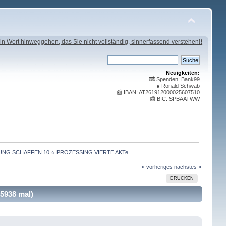
in Wort hinweggehen, das Sie nicht vollständig, sinnerfassend verstehen!❗
Neuigkeiten:
🔜 Spenden: Bank99
● Ronald Schwab
📰 IBAN: AT261912000025607510
📰 BIC: SPBAATWW
G SCHAFFEN 10 ⭐️ PROZESSING VIERTE AKTe 
« vorheriges
nächstes »
DRUCKEN
938 mal)