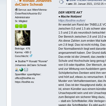
★ Ronald Johannes
deClaire Schwab
«
am:
20. Januar 2021, 13:52:25 »
🚭 Servus aus Wien/Vienna-
DER VIERTE AKT
ÖsterReich/Austria-EU
● Mache Notizen!
Administrator
https://bodhie.eu/ton/
Sr. Mitglied
Ihr werdet am Rand der TABELLE V
zwischen 0,0 und 1.5 als schwer aber
1.5 und 2.8 als neurotisch betrachtet 
Der Bereich zwischen 2.8 und 10,0 w
Als diese Zahlen zum ersten Mal kal
um 2.8 liegt. Das ist nicht richtig. D
Der Normalbereich liegt weit darunte
Beiträge: 476
Karma: +98/-2
angesammelt haben. Der Grund dafür
Geschlecht:
Das erste ist die Umwelt, das zweite 
Schule und Hochschule lang genug fo
★ Bodhie™ Ronald "Ronnie"
von 0.8 oder Apathie. Der Mensch, de
Johannes deClaire Schwab
und zur Wirkung von Ausbildern gem
Schöpferisches Denken wird ihm vers
Spamfilter spamfighter:
und hört auf, etwas zu verursachen. 
office@bodhie.eu
Muster von Verhaltensweisen, das i
https://bodhie.eu
wird. Das ist der Hauptgrund dafür,
ist, einen Künstler aus einem künstl
Ursachepunkt sein und ein Ursachepu
zum Beispiel ein sicherer Weg dazu, 
– statt ein Schriftsteller. Alle Verleger
sagen die Schriftsteller. Es gibt auc