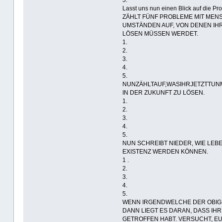
Lasst uns nun einen Blick auf die Pr
ZÄHLT FÜNF PROBLEME MIT ME
UMSTÄNDEN AUF, VON DENEN IHR 
LÖSEN MÜSSEN WERDET.
1.
2.
3.
4.
5.
NUNZÄHLTAUF,WASIHRJETZTTU
IN DER ZUKUNFT ZU LÖSEN.
1.
2.
3.
4.
5.
NUN SCHREIBT NIEDER, WIE LEB
EXISTENZ WERDEN KÖNNEN.
1 .
2.
3.
4.
5.
WENN IRGENDWELCHE DER OBIG
DANN LIEGT ES DARAN, DASS I
GETROFFEN HABT. VERSUCHT, E