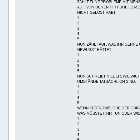
ZÄHLT FÜNF PROBLEME MIT ME
AUF, VON DENEN IHR FÜHLT, DAS
NICHT GELÖST HABT.
1.
2.
3.
4.
5.
NUN ZÄHLT AUF, WAS IHR GERNE
GEWUSST HÄTTET.
1.
2.
3.
5.
NUN SCHREIBT NIEDER, WIE WI
UMSTÄNDE TATSÄCHLICH SIND.
1.
3.
4.
5.
WENN IRGENDWELCHE DER OBIG
WAS MÜSSTET IHR TUN ODER WIS
1.
2.
3.
4.
5.