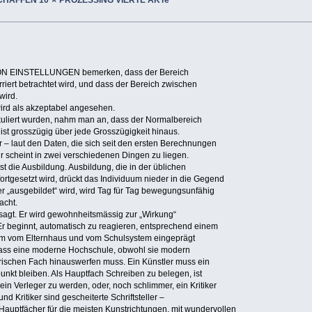
ON EINSTELLUNGEN bemerken, dass der Bereich
riert betrachtet wird, und dass der Bereich zwischen
wird.
ird als akzeptabel angesehen.
kuliert wurden, nahm man an, dass der Normalbereich
as ist grosszügig über jede Grosszügigkeit hinaus.
r – laut den Daten, die sich seit den ersten Berechnungen
 scheint in zwei verschiedenen Dingen zu liegen.
ist die Ausbildung. Ausbildung, die in der üblichen
rtgesetzt wird, drückt das Individuum nieder in die Gegend
r „ausgebildet“ wird, wird Tag für Tag bewegungsunfähig
acht.
agt. Er wird gewohnheitsmässig zur „Wirkung“
Er beginnt, automatisch zu reagieren, entsprechend einem
hm vom Elternhaus und vom Schulsystem eingeprägt
 dass eine moderne Hochschule, obwohl sie modern
erischen Fach hinauswerfen muss. Ein Künstler muss ein
nkt bleiben. Als Hauptfach Schreiben zu belegen, ist
ein Verleger zu werden, oder, noch schlimmer, ein Kritiker
 und Kritiker sind gescheiterte Schriftsteller –
h Hauptfächer für die meisten Kunstrichtungen, mit wundervollen