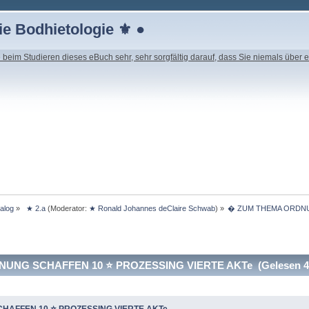
e Bodhietologie ⚜ ●
beim Studieren dieses eBuch sehr, sehr sorgfältig darauf, dass Sie niemals über e
ialog
»
 ★ 2.a
(Moderator:
★ Ronald Johannes deClaire Schwab
) »
� ZUM THEMA ORDNUN
NG SCHAFFEN 10 ⭐️ PROZESSING VIERTE AKTe (Gelesen 45
AFFEN 10 ⭐️ PROZESSING VIERTE AKTe