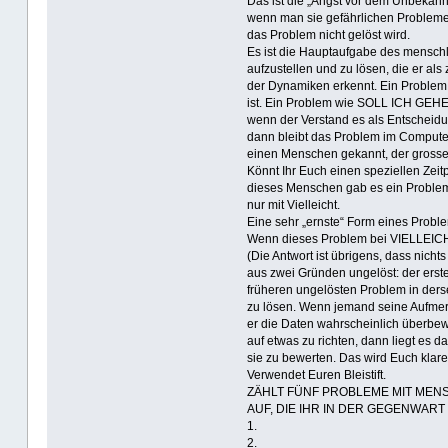
Das ist die „Angst vor dem Unbekannt
wenn man sie gefährlichen Problemen
das Problem nicht gelöst wird.
Es ist die Hauptaufgabe des menschl
aufzustellen und zu lösen, die er 
der Dynamiken erkennt. Ein Problem 
ist. Ein Problem wie SOLL ICH GEHE
wenn der Verstand es als Entscheid
dann bleibt das Problem im Computer
einen Menschen gekannt, der grosse 
Könnt Ihr Euch einen speziellen Zei
dieses Menschen gab es ein Problem,
nur mit Vielleicht.
Eine sehr „ernste“ Form eines Pro
Wenn dieses Problem bei VIELLEICHT 
(Die Antwort ist übrigens, dass nich
aus zwei Gründen ungelöst: der erste
früheren ungelösten Problem in de
zu lösen. Wenn jemand seine Aufmerk
er die Daten wahrscheinlich überbew
auf etwas zu richten, dann liegt es d
sie zu bewerten. Das wird Euch klar
Verwendet Euren Bleistift.
ZÄHLT FÜNF PROBLEME MIT ME
AUF, DIE IHR IN DER GEGENWART 
1.
2.