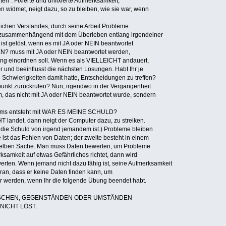
en“. Fixierte und unfixierte Aufmerksamkeit,
 widmet, neigt dazu, so zu bleiben, wie sie war, wenn
ichen Verstandes, durch seine Arbeit Probleme
als zusammenhängend mit dem Überleben entlang irgendeiner
ist gelöst, wenn es mit JA oder NEIN beantwortet
N? muss mit JA oder NEIN beantwortet werden,
ung einordnen soll. Wenn es als VIELLEICHT andauert,
 und beeinflusst die nächsten Lösungen. Habt Ihr je
Schwierigkeiten damit hatte, Entscheidungen zu treffen?
tpunkt zurückrufen? Nun, irgendwo in der Vergangenheit
 das nicht mit JA oder NEIN beantwortet wurde, sondern
blems entsteht mit WAR ES MEINE SCHULD?
landet, dann neigt der Computer dazu, zu streiken.
ts die Schuld von irgend jemandem ist.) Probleme bleiben
 ist das Fehlen von Daten; der zweite besteht in einem
rselben Sache. Man muss Daten bewerten, um Probleme
samkeit auf etwas Gefährliches richtet, dann wird
erten. Wenn jemand nicht dazu fähig ist, seine Aufmerksamkeit
aran, dass er keine Daten finden kann, um
er werden, wenn Ihr die folgende Übung beendet habt.
NSCHEN, GEGENSTÄNDEN ODER UMSTÄNDEN
NICHT LÖST.