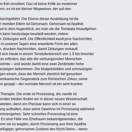
 früh revoltiert. Das ist keine Kritik an moderner
, es ist ein kleiner Wegweiser, der auf den
urchgeführt. Die Ebene dieser Ausbildung ist die
r meisten Eltern ist Gehorsam. Gehorsam ist Apathie.
t in dem Augenblick, wo man sie die Tonskala hinaufgehen
en kann heutzutage beurteilt werden, indem
r Zeitungen wirft. Die Öffentlichkeit kauft jene Nachrichten,
e in unseren Tagen eine erweiterte Form der alten
, drucken Nachrichten, damit Zeitungen verkauft
t sich heute in einem Tonstufenbereich von 1.5 bis hinunter
was erfinden, das alle die verhungernden Menschen
n könnte – und würde damit eine zwei Zentimeter hohe
anzeigen bekommen. Die blutgetränkten und schmutzigen
agen einem, dass der Mensch ziemlich tief gesunken
amerikanische Gegenstück zum Römischen Zirkus; seine
en gesagt – der normale Mensch ist ein sehr kranker
herapie. Die erste ist Prozessing, die zweite ist
e ersten beiden finden wir in dieser neuen Wissenschaft.
erden, denn ein Preclear kann sich in einer so
g aufhalten, dass seine Gewinne im Prozessing während
lorengehen. Sehr schnelles Prozessing ist eine
 Es sind Fälle von Ehefrauen bekanntgeworden, die
enn sie es wagten, durch Prozessing aus ihrer Apathie
gefügiger, gehorsamer Zustand des Nicht-Seins – wenn