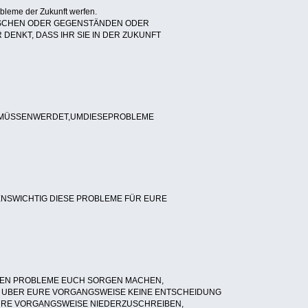
obleme der Zukunft werfen.
NSCHEN ODER GEGENSTÄNDEN ODER
DENKT, DASS IHR SIE IN DER ZUKUNFT
NMÜSSENWERDET,UMDIESEPROBLEME
ENSWICHTIG DIESE PROBLEME FÜR EURE
EN PROBLEME EUCH SORGEN MACHEN,
HR UBER EURE VORGANGSWEISE KEINE ENTSCHEIDUNG
URE VORGANGSWEISE NIEDERZUSCHREIBEN,