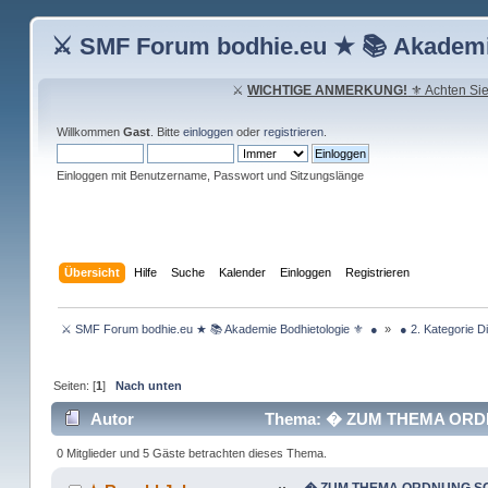
⚔ SMF Forum bodhie.eu ★ 📚 Akademi
⚔
WICHTIGE ANMERKUNG!
⚜ Achten Sie 
Willkommen
Gast
. Bitte
einloggen
oder
registrieren
.
Einloggen mit Benutzername, Passwort und Sitzungslänge
Übersicht
Hilfe
Suche
Kalender
Einloggen
Registrieren
 ⚔ SMF Forum bodhie.eu ★ 📚 Akademie Bodhietologie ⚜  ● 
»
 ● 2. Kategorie D
Seiten: [
1
]
Nach unten
Autor
Thema: � ZUM THEMA ORDNU
0 Mitglieder und 5 Gäste betrachten dieses Thema.
� ZUM THEMA ORDNUNG SCH