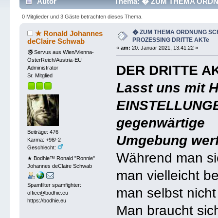
Autor
Thema: � ZUM THEMA ORDNU
mal)
0 Mitglieder und 3 Gäste betrachten dieses Thema.
� ZUM THEMA ORDNUNG SCH
★ Ronald Johannes
PROZESSING DRITTE AKTe
deClaire Schwab
«
am:
20. Januar 2021, 13:41:22 »
🚭 Servus aus Wien/Vienna-
ÖsterReich/Austria-EU
DER DRITTE A
Administrator
Sr. Mitglied
Lasst uns mit 
EINSTELLUNGEN
gegenwärtige
Beiträge: 476
Umgebung werf
Karma: +98/-2
Geschlecht:
Während man sich
★ Bodhie™ Ronald "Ronnie"
Johannes deClaire Schwab
man vielleicht be
Spamfilter spamfighter:
man selbst nicht
office@bodhie.eu
https://bodhie.eu
Man braucht sic