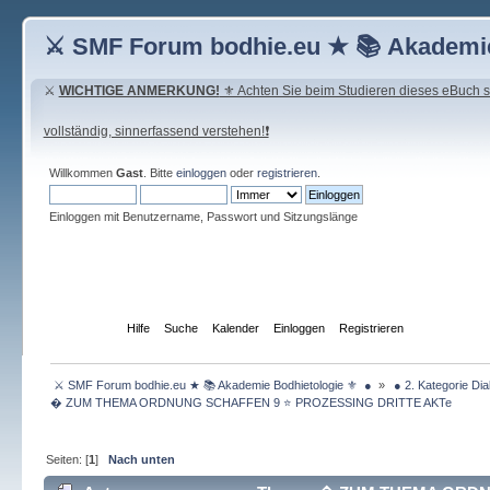
⚔ SMF Forum bodhie.eu ★ 📚 Akademie
⚔
WICHTIGE ANMERKUNG!
⚜ Achten Sie beim Studieren dieses eBuch seh
vollständig, sinnerfassend verstehen!❗
Willkommen
Gast
. Bitte
einloggen
oder
registrieren
.
Einloggen mit Benutzername, Passwort und Sitzungslänge
Übersicht
Hilfe
Suche
Kalender
Einloggen
Registrieren
 ⚔ SMF Forum bodhie.eu ★ 📚 Akademie Bodhietologie ⚜  ● 
»
 ● 2. Kategorie Dia
� ZUM THEMA ORDNUNG SCHAFFEN 9 ⭐️ PROZESSING DRITTE AKTe 
Seiten: [
1
]
Nach unten