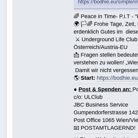
https://bodhie.eu/simple/i
🌈 Peace in Time- P.i.T - 
🌍 🏳🌈 Frohe Tage, Zeit
erdenklich Gutes im dies
⚔ Underground Life Club 
Österreich/Austria-EU
📩 Fragen stellen bedeut
verstehen zu wollen! „Wi
Damit wir nicht vergessen
🌎
Start:
https://bodhie.eu
●
Post & Spenden an:
Po
c/o: ULClub
JBC Business Service
Gumpendorferstrasse 14
Post Office 1065 Wien/Vie
📧 POSTAMTLAGERND!