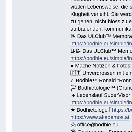
vitalen Lebensweise, die
Spende € ______.- liegt bei!
Klugheit verleiht. Sie we
zu gehen, nicht bloss zu e
aufbauenden, kommunikati
📝 Das ULClub™ Memoran
https://bodhie.eu/simple/i
📝📝 Das ULClub™ Memor
https://bodhie.eu/simple/i
● Mache Notizen & Fotos!
🇦🇹 Unverdrossen mit ei
⭐️ Bodhie™ Ronald "Ronn
🏳 Bodhietologie™ (Gründ
● Lebenslauf SuperVisor
https://bodhie.eu/simple/i
★ Bodhietologe Ï
https://
https://www.akademos.at
📩 office@bodhie.eu
😎 Gastronom - Superviso