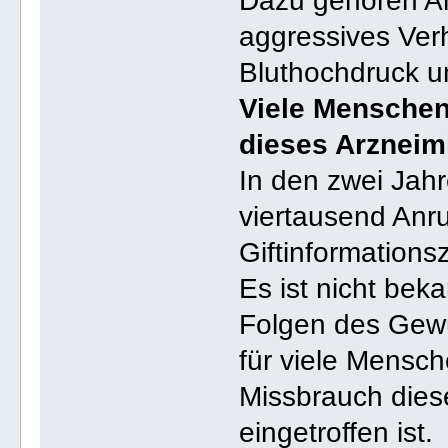
Dazu gehören Anf
aggressives Verh
Bluthochdruck u
Viele Menschen
dieses Arzneimi
In den zwei Jah
viertausend Anr
Giftinformations
Es ist nicht bek
Folgen des Gewü
für viele Mensch
Missbrauch dieses
eingetroffen ist.