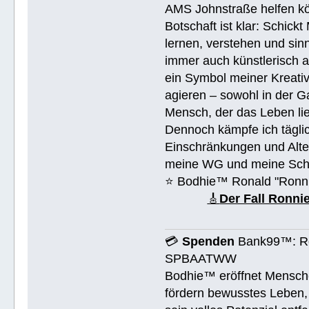
AMS Johnstraße helfen k
Botschaft ist klar: Schick
lernen, verstehen und sin
immer auch künstlerisch 
ein Symbol meiner Kreativ
agieren – sowohl in der Ga
Mensch, der das Leben lieb
Dennoch kämpfe ich täglic
Einschränkungen und Alte
meine WG und meine Schul
⭐️ Bodhie™ Ronald "Ronn
🎸
Der Fall Ronn
💳
Spenden
Bank99™: Ro
SPBAATWW
Bodhie™ eröffnet Mensche
fördern bewusstes Leben, 