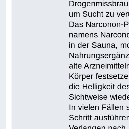
Drogenmissbrauch
um Sucht zu ver
Das Narconon-P
namens Narconon 
in der Sauna, m
Nahrungsergänz
alte Arzneimitte
Körper festsetze
die Helligkeit d
Sichtweise wiede
In vielen Fällen
Schritt ausführen
Verlangen nach D