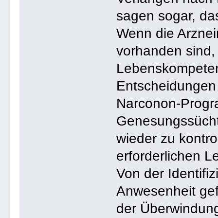
sagen sogar, das
Wenn die Arzneim
vorhanden sind,
Lebenskompetenz
Entscheidungen b
Narconon-Progra
Genesungssüchti
wieder zu kontro
erforderlichen 
Von der Identifi
Anwesenheit gefä
der Überwindung