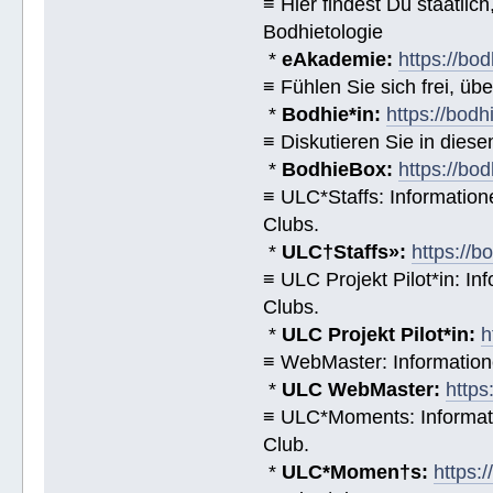
≡ Hier findest Du staatl
Bodhietologie
*
eAkademie:
https://bod
≡ Fühlen Sie sich frei, üb
*
Bodhie*in:
https://bodh
≡ Diskutieren Sie in diese
*
BodhieBox:
https://bo
≡ ULC*Staffs: Informatio
Clubs.
*
ULC†Staffs»:
https://
≡ ULC Projekt Pilot*in: I
Clubs.
*
ULC Projekt Pilot*in:
h
≡ WebMaster: Informatio
*
ULC WebMaster:
https
≡ ULC*Moments: Informat
Club.
*
ULC*Momen†s:
https: