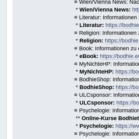
≡ Wien/Vienna News: Nach
*
Wien/Vienna News:
ht
≡ Literatur: Informatione
*
Literatur:
https://bodhi
≡ Religion: Informationen
*
Religion:
https://bodhie
≡ Book: Informationen zu
*
eBook:
https://bodhie.
≡ MyNichteHP: Informatio
*
MyNichteHP:
https://b
≡ BodhieShop: Informati
*
BodhieShop:
https://b
≡ ULCsponsor: Informatio
*
ULCsponsor:
https://b
≡ Psychelogie: Informatio
**
Online-Kurse Bodhieto
*
Psychelogie:
https://w
≡ Psychelogie: Informatio