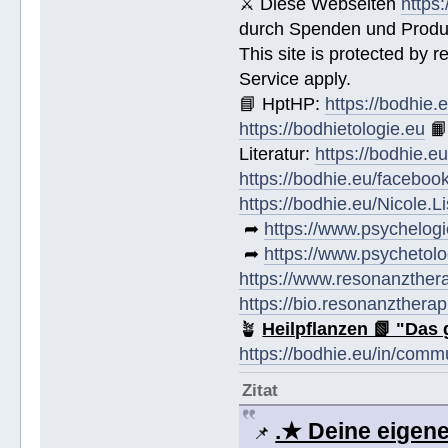
⚔ Diese Webseiten
https
durch Spenden und Produk
This site is protected by
Service apply.
📘 HptHP:
https://bodhie.
https://bodhietologie.eu

Literatur:
https://bodhie.e
https://bodhie.eu/faceboo
https://bodhie.eu/Nicole.
➦
https://www.psychelogi
➦
https://www.psychetolo
https://www.resonanzther
https://bio.resonanztherap
🪴
Heilpflanzen 📗 "Das 
https://bodhie.eu/in/comm
Zitat
.★ Deine eige
📌