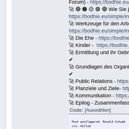
Forum) -
https://bodhie.e
🚀 🔴 🟠 🟡 🟢 🔵 Wie Sie
https://bodhie.eu/simple/i
🚀 Werkzeuge für den Arbe
https://bodhie.eu/simple/i
🚀 Die Ehe -
https://bodhi
🚀 Kinder -
https://bodhie
🚀 Ermittlung und ihr Geb
✔
🚀 Grundlagen des Organi
✔
🚀 Public Relations -
https
🚀 Planziele und Ziele-
ht
🚀 Kommunikation -
https
🚀 Epilog - Zusammenfassun
Code:
[Auswählen]
Post postlagernd: Ronald Schwab
c/o: ULClub