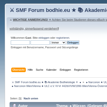
⚔ SMF Forum bodhie.eu ★ 📚 Akademie
⚔
WICHTIGE ANMERKUNG!
⚜ Achten Sie beim Studieren dieses eBuch seh
vollständig, sinnerfassend verstehen!❗
Willkommen
Gast
. Bitte
einloggen
oder
registrieren
.
Einloggen mit Benutzername, Passwort und Sitzungslänge
Übersicht
Hilfe
Suche
Kalender
Einloggen
Registrieren
 ⚔ SMF Forum bodhie.eu ★ 📚 Akademie Bodhietologie ⚜  ● 
»
 ● Narconon ★ ULC
 ● Narconon Wien/Vienna ★ ULC e.V. IV-Vr 442/b/VVW/1996-Wien/Vienna-Österrei
Seiten: [
1
]
Nach unten
Autor
Thema: ● Würzen (Gelesen 45