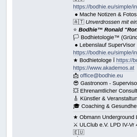
https://bodhie.eu/simple/i
● Mache Notizen & Fotos
🇦🇹
Unverdrossen mit ei
⭐️
Bodhie™ Ronald "Ron
🏳 Bodhietologie™ (Gründ
● Lebenslauf SuperVisor
https://bodhie.eu/simple/i
★ Bodhietologe Ï
https://
https://www.akademos.at
📩
office@bodhie.eu
😎 Gastronom - Superviso
💥 Ehrenamtlicher Consul
🎸 Künstler & Veranstaltu
🎓 Coaching & Gesundheit
★ Obmann Underground Li
⚔ ULClub e.V. LPD IV-Vr
🇪🇺