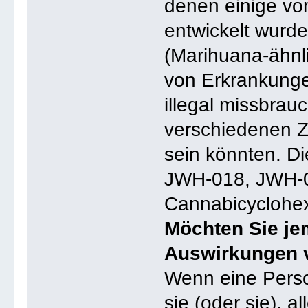
denen einige v
entwickelt wurd
(Marihuana-ähnl
von Erkrankungen
illegal missbrauc
verschiedenen Ze
sein könnten. Di
JWH-018, JWH-0
Cannabicyclohex
Möchten Sie je
Auswirkungen 
Wenn eine Person
sie (oder sie), a