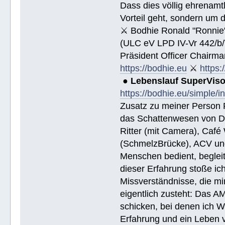
Dass dies völlig ehrenamtl
Vorteil geht, sondern um 
⚔ Bodhie Ronald "Ronnie
(ULC eV LPD IV-Vr 442/b
Präsident Officer Chairma
https://bodhie.eu
⚔
https:
●
Lebenslauf SuperVis
https://bodhie.eu/simple/i
Zusatz zu meiner Person R
das Schattenwesen von D
Ritter (mit Camera), Café 
(SchmelzBrücke), ACV und
Menschen bedient, begleite
dieser Erfahrung stoße i
Missverständnisse, die mi
eigentlich zusteht: Das AM
schicken, bei denen ich W
Erfahrung und ein Leben 