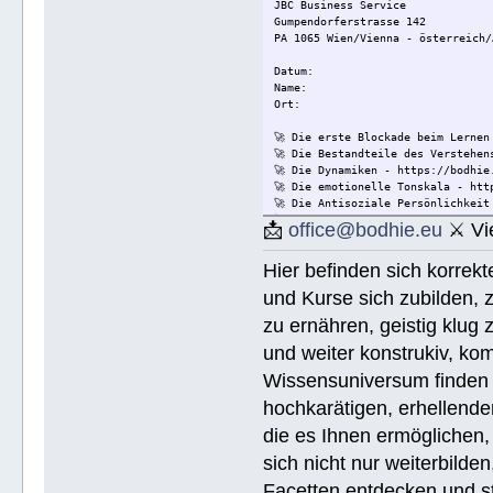
JBC Business Service
Gumpendorferstrasse 142
PA 1065 Wien/Vienna - österreich/
Datum:
Name:
Ort:
🚀 Die erste Blockade beim Lernen
🚀 Die Bestandteile des Verstehen
🚀 Die Dynamiken - https://bodhie
🚀 Die emotionelle Tonskala - htt
🚀 Die Antisoziale Persönlichkeit
🚀 Die Lösung für Konflikte - htt
📩
office@bodhie.eu
⚔ Vie
🚀 Lösungen für eine gefährliche 
🚀 Ethik unjd die Zustände - http
Hier befinden sich korrek
🚀 Integrität und Ehrlichkeit - h
🚀 🟡 Wie Sie jemandem helfen kön
und Kurse sich zubilden, z
Wie Sie jemandem helfen können - 
🚀 Werkzeuge für den Arbeitsplatz
zu ernähren, geistig klug 
🚀 Die Ehe - https://bodhie.eu/si
und weiter konstrukiv, kom
🚀 Kinder - https://bodhie.eu/sim
🚀 Ermittlung und ihr Gebrauch - 
Wissensuniversum finden S
🚀 Grundlagen des Organisieren - 
🚀 Public Relations - https://bod
hochkarätigen, erhellend
🚀 Planziele und Ziele- https://b
die es Ihnen ermöglichen, 
🚀 Kommunikation - https://bodhie
sich nicht nur weiterbild
Name (BlockBuchStaben)/eMail Addi
Facetten entdecken und stu