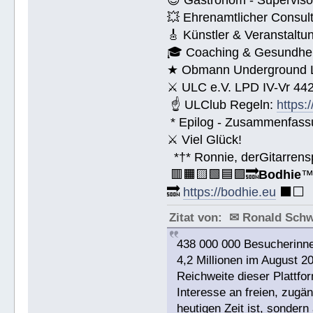
💥 Ehrenamtlicher Consul
🎸 Künstler & Veranstaltu
🎓 Coaching & Gesundheit
★ Obmann Underground Li
⚔ ULC e.V. LPD IV-Vr 44
☝ ULClub Regeln:
https:
* Epilog - Zusammenfassung
⚔ Viel Glück!
*†* Ronnie, derGitarrens
🟥🟧🟨🟩🟦🟪🔜
Bodhie
🔜
https://bodhie.eu
⬛️⬜️
Zitat von: ✉ Ronald Sch
438 000 000 Besucherinne
4,2 Millionen im August 2
Reichweite dieser Plattfor
Interesse an freien, zugän
heutigen Zeit ist, sonde