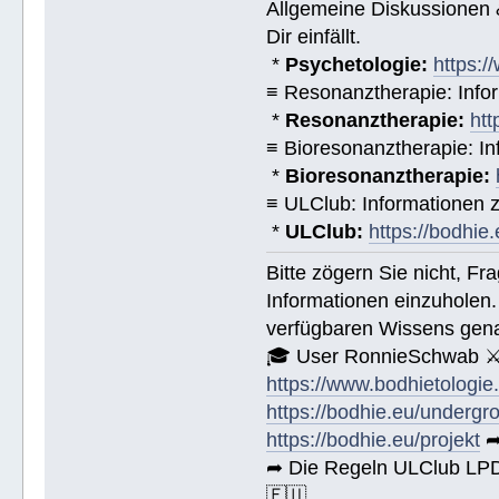
Allgemeine Diskussionen &
Dir einfällt.
*
Psychetologie:
https:/
≡ Resonanztherapie: Info
*
Resonanztherapie:
htt
≡ Bioresonanztherapie: In
*
Bioresonanztherapie:
≡ ULClub: Informationen
*
ULClub:
https://bodhie.
Bitte zögern Sie nicht, F
Informationen einzuholen.
verfügbaren Wissens gena
🎓 User RonnieSchwab ⚔
https://www.bodhietologie
https://bodhie.eu/undergr
https://bodhie.eu/projekt
➦
➦ Die Regeln ULClub LPD 
🇪🇺