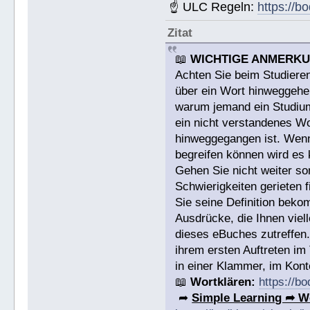
☝ ULC Regeln:
https://b
Zitat
📖
WICHTIGE ANMERK
Achten Sie beim Studieren
über ein Wort hinweggehen
warum jemand ein Studium a
ein nicht verstandenes W
hinweggegangen ist. Wenn 
begreifen können wird es 
Gehen Sie nicht weiter s
Schwierigkeiten gerieten
Sie seine Definition bek
Ausdrücke, die Ihnen viell
dieses eBuches zutreffen
ihrem ersten Auftreten im
in einer Klammer, im Konte
📖
Wortklären:
https://b
➦
Simple Learning ➦ W