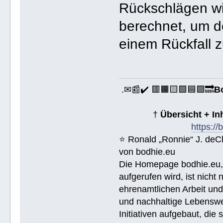
Rückschlägen wir
berechnet, um d
einem Rückfall 
.✉📰✔️ 🟥🟧🟨🟩🟦🟪🔜
B
†
Übersicht + I
https:/
⭐️ Ronald „Ronnie“ J. de
von bodhie.eu
Die Homepage bodhie.eu, 
aufgerufen wird, ist nicht
ehrenamtlichen Arbeit un
und nachhaltige Lebenswe
Initiativen aufgebaut, di