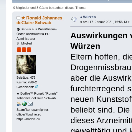
0 Mitglieder und 3 Gäste betrachten dieses Thema.
● Würzen
★ Ronald Johannes
deClaire Schwab
«
am:
17. Januar 2021, 16:56:13 »
🚭 Servus aus Wien/Vienna-
Auswirkungen 
ÖsterReich/Austria-EU
Administrator
Würzen
Sr. Mitglied
Eltern hoffen, d
Drogenmissbrauc
aber die Auswir
Beiträge: 476
Karma: +98/-2
furchterregend s
Geschlecht:
★ Bodhie™ Ronald "Ronnie"
neuen Kunststoff
Johannes deClaire Schwab
beliebt sind. D
Spamfilter spamfighter:
office@bodhie.eu
dieses Arzneimit
https://bodhie.eu
gewalttätig und 