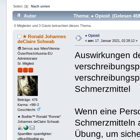
Seiten: [
1
]
Nach unten
Autor
Thema: ● Opioid (Gelesen 458
0 Mitglieder und 3 Gäste betrachten dieses Thema.
● Opioid
★ Ronald Johannes
deClaire Schwab
«
am:
17. Januar 2021, 02:28:12 »
🚭 Servus aus Wien/Vienna-
Auswirkungen d
ÖsterReich/Austria-EU
Administrator
verschreibungsp
Sr. Mitglied
verschreibungspf
Schmerzmittel
Beiträge: 476
Karma: +98/-2
Wenn eine Perso
Geschlecht:
★ Bodhie™ Ronald "Ronnie"
Schmerzmitteln a
Johannes deClaire Schwab
Übung, um siche
Spamfilter spamfighter:
office@bodhie.eu