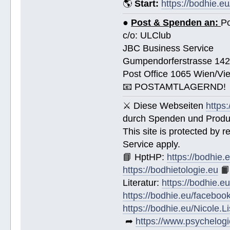
🌎
Start:
https://bodhie.eu
●
Post & Spenden an:
Po
c/o: ULClub
JBC Business Service
Gumpendorferstrasse 14
Post Office 1065 Wien/Vie
📧 POSTAMTLAGERND!
⚔ Diese Webseiten
https
durch Spenden und Produk
This site is protected by
Service apply.
📘 HptHP:
https://bodhie.
https://bodhietologie.eu

Literatur:
https://bodhie.e
https://bodhie.eu/faceboo
https://bodhie.eu/Nicole.
➦
https://www.psychelogi