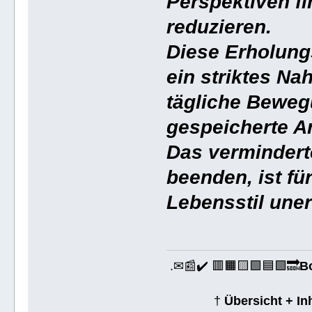
Perspektiven f
reduzieren.
Diese Erholungs
ein striktes 
tägliche Beweg
gespeicherte A
Das vermindert
beenden, ist fü
Lebensstil uner
.✉📰✔️ 🟥🟧🟨🟩🟦🟪🔜
B
†
Übersicht + I