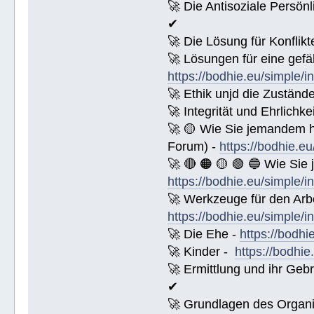
🚀 Die Antisoziale Persönl
✔
🚀 Die Lösung für Konflikt
🚀 Lösungen für eine gefä
https://bodhie.eu/simple/i
🚀 Ethik unjd die Zuständ
🚀 Integrität und Ehrlichke
🚀 🟡 Wie Sie jemandem 
Forum) -
https://bodhie.e
🚀 🔴 🟠 🟡 🟢 🔵 Wie Sie
https://bodhie.eu/simple/i
🚀 Werkzeuge für den Arbe
https://bodhie.eu/simple/i
🚀 Die Ehe -
https://bodhi
🚀 Kinder -
https://bodhie
🚀 Ermittlung und ihr Geb
✔
🚀 Grundlagen des Organi