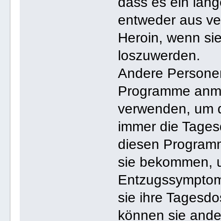
dass es ein läng
entweder aus ve
Heroin, wenn si
loszuwerden.
Andere Personen
Programme anme
verwenden, um d
immer die Tagesd
diesen Program
sie bekommen, 
Entzugssymptome
sie ihre Tagesdo
können sie ande