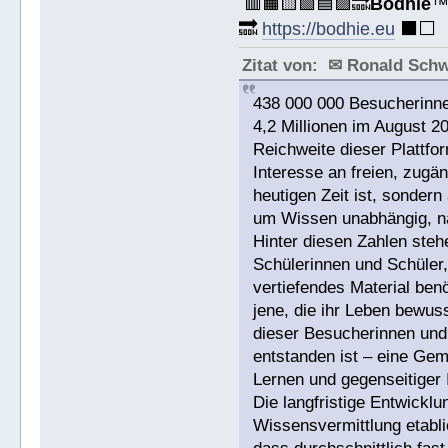
🟥🟧🟨🟩🟦🟪🔜
Bodhie
🔜
https://bodhie.eu
⬛️⬜️
Zitat von: ✉ Ronald Sch
438 000 000 Besucherinne
4,2 Millionen im August 2
Reichweite dieser Plattfor
Interesse an freien, zugän
heutigen Zeit ist, sonde
um Wissen unabhängig, na
Hinter diesen Zahlen ste
Schülerinnen und Schüler,
vertiefendes Material benö
jene, die ihr Leben bewuss
dieser Besucherinnen und 
entstanden ist – eine Gem
Lernen und gegenseitiger I
Die langfristige Entwicklu
Wissensvermittlung etabli