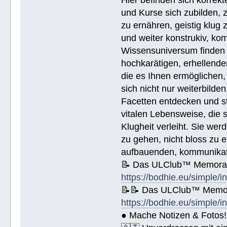
🚀 🟡 Wie Sie jemandem helfen kön
und Kurse sich zubilden, z
Wie Sie jemandem helfen können - 
🚀 Werkzeuge für den Arbeitsplatz
zu ernähren, geistig klug 
🚀 Die Ehe - https://bodhie.eu/si
und weiter konstrukiv, kom
🚀 Kinder - https://bodhie.eu/sim
🚀 Ermittlung und ihr Gebrauch - 
Wissensuniversum finden S
🚀 Grundlagen des Organisieren - 
🚀 Public Relations - https://bod
hochkarätigen, erhellend
🚀 Planziele und Ziele- https://b
die es Ihnen ermöglichen, 
🚀 Kommunikation - https://bodhie
sich nicht nur weiterbild
Name (BlockBuchStaben)/eMail Addi
Facetten entdecken und stu
vitalen Lebensweise, die
Spende € ______.- liegt bei!
Klugheit verleiht. Sie we
zu gehen, nicht bloss zu e
aufbauenden, kommunikati
📝 Das ULClub™ Memoran
https://bodhie.eu/simple/i
📝📝 Das ULClub™ Memor
https://bodhie.eu/simple/i
● Mache Notizen & Fotos!