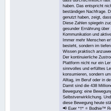
dass durchschnittlich fas
haben. Das entspricht ni
beständigen Nachfrage. Da
genutzt haben, zeigt, das
Diese Zahlen spiegeln zu
gesunder Ernährung über n
Kommunikation und aktiver
Immer mehr Menschen erke
besteht, sondern im tiefen
Wissen praktisch anzuwe
Der kontinuierliche Zustr
Plattform nicht nur ein L
sinnvolles und erfülltes 
konsumieren, sondern um 
Alltag, im Beruf oder in d
Damit sind die 438 Millio
Bewegung: eine Bewegung 
Selbstverwirklichung. Und
diese Bewegung heute stär
📢 Euer *†* ⭐️ Bodhie™ R