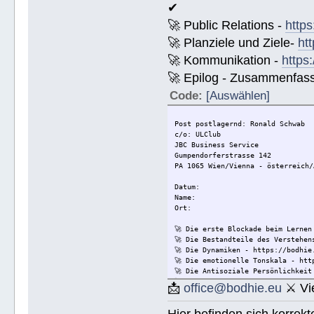
✔
🚀 Public Relations -
https
🚀 Planziele und Ziele-
ht
🚀 Kommunikation -
https
🚀 Epilog - Zusammenfassun
Code:
[Auswählen]
Post postlagernd: Ronald Schwab
c/o: ULClub
JBC Business Service
Gumpendorferstrasse 142
PA 1065 Wien/Vienna - österreich/
Datum:
Name:
Ort:
🚀 Die erste Blockade beim Lernen
🚀 Die Bestandteile des Verstehen
🚀 Die Dynamiken - https://bodhie
🚀 Die emotionelle Tonskala - htt
🚀 Die Antisoziale Persönlichkeit
🚀 Die Lösung für Konflikte - htt
📩
office@bodhie.eu
⚔ Vie
🚀 Lösungen für eine gefährliche 
🚀 Ethik unjd die Zustände - http
Hier befinden sich korrek
🚀 Integrität und Ehrlichkeit - h