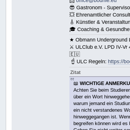
📩
office@bodhie.eu
😎 Gastronom - Superviso
💥 Ehrenamtlicher Consul
🎸 Künstler & Veranstaltu
🎓 Coaching & Gesundheit
★ Obmann Underground Li
⚔ ULClub e.V. LPD IV-Vr
🇪🇺
☝ ULC Regeln:
https://b
Zitat
📖
WICHTIGE ANMERK
Achten Sie beim Studieren
über ein Wort hinweggehen
warum jemand ein Studium a
ein nicht verstandenes W
hinweggegangen ist. Wenn 
begreifen können wird es 