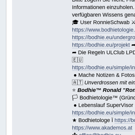
Informationen einzuholen.
verfügbaren Wissens gena
🎓 User RonnieSchwab ⚔
https://www.bodhietologie
https://bodhie.eu/undergr
https://bodhie.eu/projekt
➦
➦ Die Regeln ULClub LPD 
🇪🇺
https://bodhie.eu/simple/i
● Mache Notizen & Fotos
🇦🇹
Unverdrossen mit ei
⭐️
Bodhie™ Ronald "Ron
🏳 Bodhietologie™ (Gründ
● Lebenslauf SuperVisor
https://bodhie.eu/simple/i
★ Bodhietologe Ï
https://
https://www.akademos.at