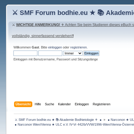
⚔ SMF Forum bodhie.eu ★ 📚 Akademie
⚔
WICHTIGE ANMERKUNG!
⚜ Achten Sie beim Studieren dieses eBuch seh
vollständig, sinnerfassend verstehen!❗
Willkommen
Gast
. Bitte
einloggen
oder
registrieren
.
Einloggen mit Benutzername, Passwort und Sitzungslänge
Übersicht
Hilfe
Suche
Kalender
Einloggen
Registrieren
 ⚔ SMF Forum bodhie.eu ★ 📚 Akademie Bodhietologie ⚜  ● 
»
 ● Narconon ★ ULC
 ● Narconon Wien/Vienna ★ ULC e.V. IV-Vr 442/b/VVW/1996-Wien/Vienna-Österrei