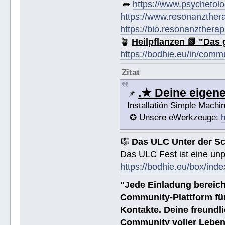
➦
https://www.psychetolo
https://www.resonanzther
https://bio.resonanztherap
🪴
Heilpflanzen 📗 "Das 
https://bodhie.eu/in/comm
Zitat
.★ Deine eige
📌
Installatión Simple Mach
✪ Unsere eWerkzeuge:
h
🎼
Das ULC Unter der S
Das ULC Fest ist eine un
https://bodhie.eu/box/inde
"Jede Einladung bereich
Community-Plattform fü
Kontakte. Deine freundli
Community voller Leben