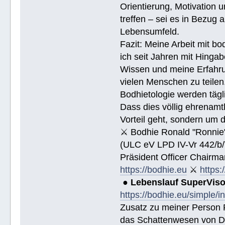
Orientierung, Motivation 
treffen – sei es in Bezug
Lebensumfeld.
Fazit: Meine Arbeit mit bo
ich seit Jahren mit Hingab
Wissen und meine Erfahrun
vielen Menschen zu teile
Bodhietologie werden tägli
Dass dies völlig ehrenamtl
Vorteil geht, sondern um 
⚔ Bodhie Ronald "Ronnie
(ULC eV LPD IV-Vr 442/b
Präsident Officer Chairma
https://bodhie.eu
⚔
https:
●
Lebenslauf SuperVis
https://bodhie.eu/simple/i
Zusatz zu meiner Person R
das Schattenwesen von D