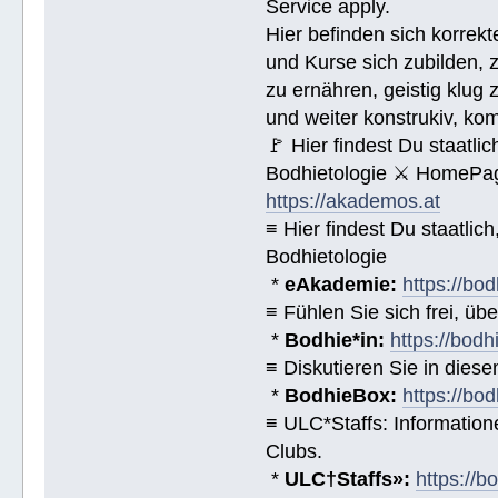
Service apply.
Hier befinden sich korrek
und Kurse sich zubilden, z
zu ernähren, geistig klug 
und weiter konstrukiv, ko
🚩 Hier findest Du staat
Bodhietologie ⚔ HomePag
https://akademos.at
≡ Hier findest Du staatl
Bodhietologie
*
eAkademie:
https://bod
≡ Fühlen Sie sich frei, üb
*
Bodhie*in:
https://bodh
≡ Diskutieren Sie in diese
*
BodhieBox:
https://bo
≡ ULC*Staffs: Informatio
Clubs.
*
ULC†Staffs»:
https://