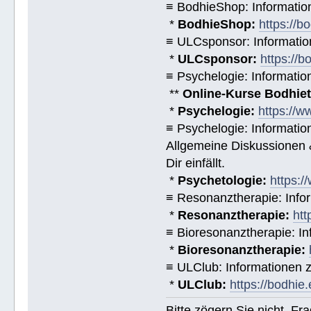
≡ BodhieShop: Informati
*
BodhieShop:
https://b
≡ ULCsponsor: Informatio
*
ULCsponsor:
https://b
≡ Psychelogie: Informatio
**
Online-Kurse Bodhieto
*
Psychelogie:
https://w
≡ Psychelogie: Informatio
Allgemeine Diskussionen &
Dir einfällt.
*
Psychetologie:
https:/
≡ Resonanztherapie: Info
*
Resonanztherapie:
htt
≡ Bioresonanztherapie: In
*
Bioresonanztherapie:
≡ ULClub: Informationen
*
ULClub:
https://bodhie.
Bitte zögern Sie nicht, F