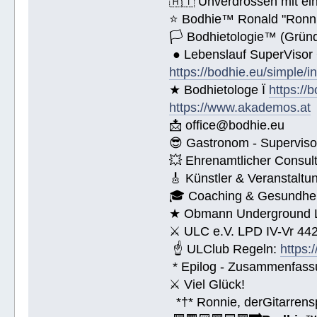
🇦🇹 Unverdrossen mit ei
⭐️ Bodhie™ Ronald "Ronn
🏳 Bodhietologie™ (Gründ
● Lebenslauf SuperVisor
https://bodhie.eu/simple/i
★ Bodhietologe Ï
https://
https://www.akademos.at
📩 office@bodhie.eu
😎 Gastronom - Superviso
💥 Ehrenamtlicher Consul
🎸 Künstler & Veranstaltu
🎓 Coaching & Gesundheit
★ Obmann Underground Li
⚔ ULC e.V. LPD IV-Vr 44
☝ ULClub Regeln:
https:
* Epilog - Zusammenfassung
⚔ Viel Glück!
*†* Ronnie, derGitarrens