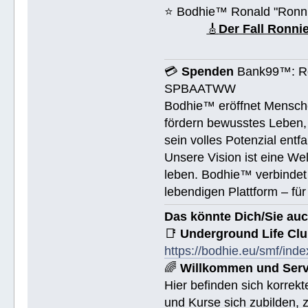
⭐️ Bodhie™ Ronald "Ronn
🎸
Der Fall Ronn
💳
Spenden
Bank99™: Ro
SPBAATWW
Bodhie™ eröffnet Mensche
fördern bewusstes Leben, 
sein volles Potenzial entfa
Unsere Vision ist eine We
leben. Bodhie™ verbindet 
lebendigen Plattform – für
Das könnte Dich/Sie auc
📑
Underground Life Cl
https://bodhie.eu/smf/ind
🌈
Willkommen und Serv
Hier befinden sich korrek
und Kurse sich zubilden, z