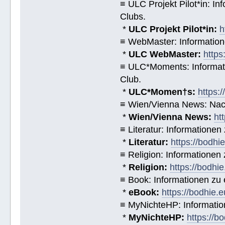
≡ ULC Projekt Pilot*in: I
Clubs.
*
ULC Projekt Pilot*in:
h
≡ WebMaster: Informatio
*
ULC WebMaster:
https
≡ ULC*Moments: Informat
Club.
*
ULC*Momen†s:
https:
≡ Wien/Vienna News: Nach
*
Wien/Vienna News:
ht
≡ Literatur: Informatione
*
Literatur:
https://bodhi
≡ Religion: Informationen
*
Religion:
https://bodhie
≡ Book: Informationen zu
*
eBook:
https://bodhie.
≡ MyNichteHP: Informatio
*
MyNichteHP:
https://b