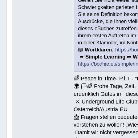
Gehen Sie nicht weiter s
Schwierigkeiten gerieten
Sie seine Definition bek
Ausdrücke, die Ihnen viell
dieses eBuches zutreffen
ihrem ersten Auftreten im
in einer Klammer, im Konte
📖
Wortklären:
https://b
➦
Simple Learning ➦ W
https://bodhie.eu/simple/i
🌈 Peace in Time- P.i.T - 
🌍 🏳🌈 Frohe Tage, Zeit
erdenklich Gutes im dies
⚔ Underground Life Club 
Österreich/Austria-EU
📩 Fragen stellen bedeut
verstehen zu wollen! „Wi
Damit wir nicht vergessen