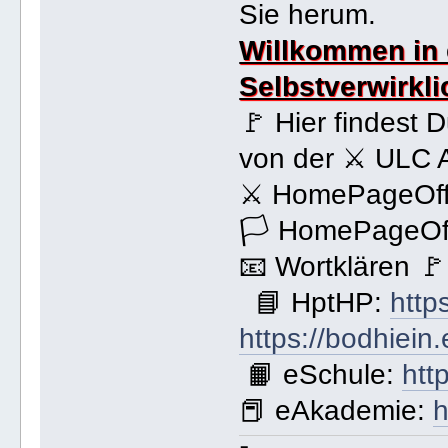
Sie herum.
Willkommen in 
Selbstverwirkl
🚩 Hier findest 
von der ⚔ ULC 
⚔ HomePageOffi
🏳 HomePageOff
📧 Wortklären 
📘 HptHP:
http
https://bodhiein
📙 eSchule:
htt
📕 eAkademie:
h