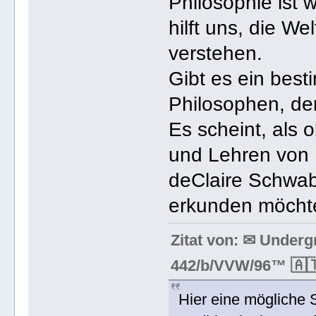
Philosophie ist 
hilft uns, die We
verstehen.
Gibt es ein bes
Philosophen, der
Es scheint, als 
und Lehren von
deClaire Schwab
erkunden möchte
Zitat von: ✉ Under
442/b/VVW/96™ 🇦🇹
Hier eine mögliche S