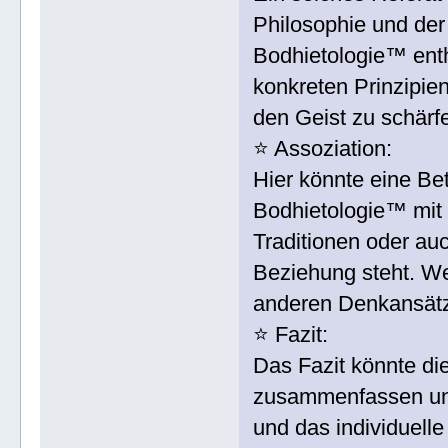
Philosophie und de
Bodhietologie™ enth
konkreten Prinzipie
den Geist zu schärfe
⭐️ Assoziation:
Hier könnte eine Be
Bodhietologie™ mit 
Traditionen oder au
Beziehung steht. We
anderen Denkansät
⭐️ Fazit:
Das Fazit könnte di
zusammenfassen und 
und das individuell