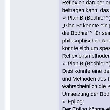
Reflexion darüber e
beitragen kann, das
⭐️ Plan.B (Bodhie™)
„Plan.B“ könnte ein 
die Bodhie™ für sei
philosophischen Ans
könnte sich um spez
Reflexionsmethoden
⭐️ Plan.B (Bodhie™
Dies könnte eine det
und Methoden des P
wahrscheinlich die 
Umsetzung der Bodhi
⭐️ Epilog:
Der Epilog könnte 