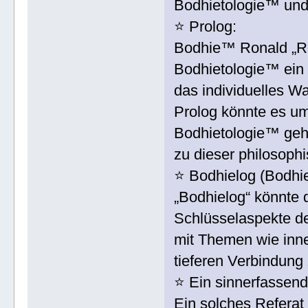
Bodhietologie™ und
⭐️ Prolog:
Bodhie™ Ronald „Ro
Bodhietologie™ ein 
das individuelles Wa
Prolog könnte es um
Bodhietologie™ geh
zu dieser philosophi
⭐️ Bodhielog (Bodhi
„Bodhielog“ könnte 
Schlüsselaspekte d
mit Themen wie inne
tieferen Verbindung 
⭐️ Ein sinnerfassend
Ein solches Referat