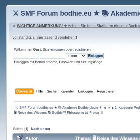
⚔ SMF Forum bodhie.eu ★ 📚 Akademie
⚔
WICHTIGE ANMERKUNG!
⚜ Achten Sie beim Studieren dieses eBuch seh
vollständig, sinnerfassend verstehen!❗
Willkommen
Gast
. Bitte
einloggen
oder
registrieren
.
Einloggen mit Benutzername, Passwort und Sitzungslänge
Übersicht
Hilfe
Suche
Kalender
Einloggen
Registrieren
 ⚔ SMF Forum bodhie.eu ★ 📚 Akademie Bodhietologie ⚜  ● 
»
● 1. Kategorie Pro
🖥 Reise des Wissens 📚 Bodhie™ Philosophie 📖 Prolog 🔖 
Seiten: [
1
]
Nach unten
Autor
Thema: 🖥 Reise des Wissens 