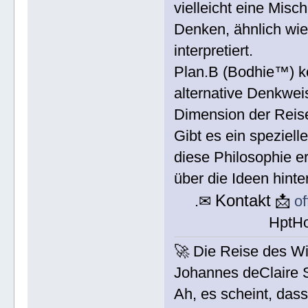
vielleicht eine Mis
Denken, ähnlich wi
interpretiert.
Plan.B (Bodhie™) kö
alternative Denkwei
Dimension der Reise
Gibt es ein speziel
diese Philosophie 
über die Ideen hint
Kontakt
.✉
📩
o
HptH
🚀 Die Reise des W
Johannes deClaire
Ah, es scheint, dass