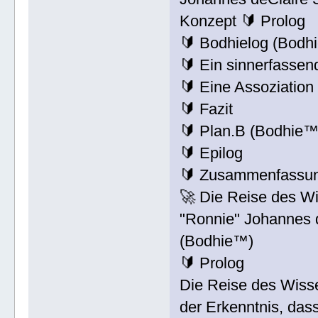
Konzept 🔰 Prolog
🔰 Bodhielog (Bodh
🔰 Ein sinnerfassen
🔰 Eine Assoziation
🔰 Fazit
🔰 Plan.B (Bodhie™
🔰 Epilog
🔰 Zusammenfassu
🚀 Die Reise des W
"Ronnie" Johannes 
(Bodhie™)
🔰 Prolog
Die Reise des Wisse
der Erkenntnis, das