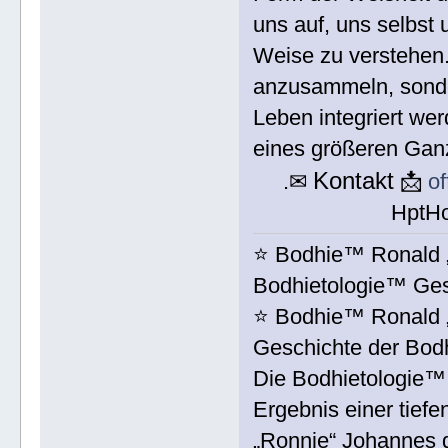
uns auf, uns selbst 
Weise zu verstehen.
anzusammeln, sonde
Leben integriert wer
eines größeren Gan
Kontakt
.✉
📩
o
HptH
⭐️ Bodhie™ Ronald 
Bodhietologie™ Ge
⭐️ Bodhie™ Ronald 
Geschichte der Bod
Die Bodhietologie™ i
Ergebnis einer tief
„Ronnie“ Johannes d