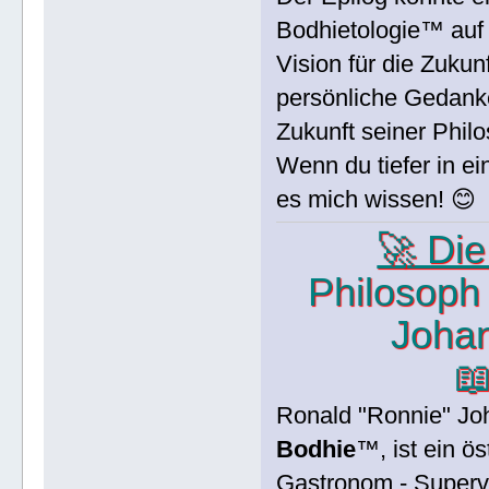
Bodhietologie™ auf 
Vision für die Zukun
persönliche Gedank
Zukunft seiner Philo
Wenn du tiefer in e
es mich wissen! 😊
🚀 Di
Philosop
Joha

Ronald "Ronnie" Jo
Bodhie
™, ist ein ös
Gastronom - Supervi