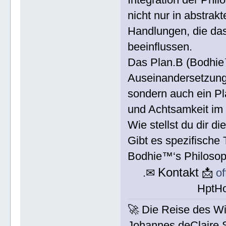
nicht nur in abstrak
Handlungen, die da
beeinflussen.
Das Plan.B (Bodhie™
Auseinandersetzung
sondern auch ein P
und Achtsamkeit im
Wie stellst du dir 
Gibt es spezifische
Bodhie™‘s Philosoph
Kontakt
.✉
📩
o
HptH
🚀 Die Reise des W
Johannes deClaire 