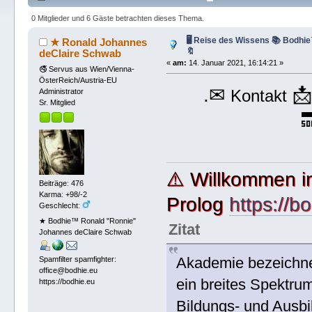
0 Mitglieder und 6 Gäste betrachten dieses Thema.
🖥 Reise des Wissens 📚 Bodhie
★ Ronald Johannes
🔖
deClaire Schwab
«
am:
14. Januar 2021, 16:14:21 »
🚭 Servus aus Wien/Vienna-
ÖsterReich/Austria-EU
.✉

Kontakt
Administrator
Sr. Mitglied

⚠️ Willkommen i
Beiträge: 476
Karma: +98/-2
Prolog
https://b
Geschlecht:
★ Bodhie™ Ronald "Ronnie"
Zitat
Johannes deClaire Schwab
Akademie bezeichne
Spamfilter spamfighter:
office@bodhie.eu
ein breites Spektrum
https://bodhie.eu
Bildungs- und Ausbi