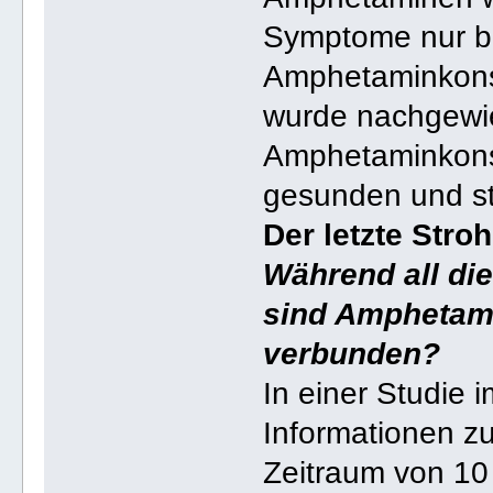
Symptome nur be
Amphetaminkons
wurde nachgewie
Amphetaminkonsu
gesunden und st
Der letzte Stro
Während all di
sind Amphetami
verbunden?
In einer Studie 
Informationen z
Zeitraum von 10