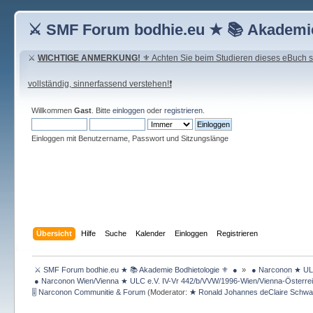
⚔ SMF Forum bodhie.eu ★ 📚 Akademie
⚔
WICHTIGE ANMERKUNG!
⚜ Achten Sie beim Studieren dieses eBuch seh
vollständig, sinnerfassend verstehen!❗
Willkommen
Gast
. Bitte
einloggen
oder
registrieren
.
Einloggen mit Benutzername, Passwort und Sitzungslänge
Übersicht
Hilfe
Suche
Kalender
Einloggen
Registrieren
 ⚔ SMF Forum bodhie.eu ★ 📚 Akademie Bodhietologie ⚜  ● 
»
 ● Narconon ★ ULC
 ● Narconon Wien/Vienna ★ ULC e.V. IV-Vr 442/b/VVW/1996-Wien/Vienna-Österrei
🎚 Narconon Communitie & Forum
(Moderator:
★ Ronald Johannes deClaire Schw