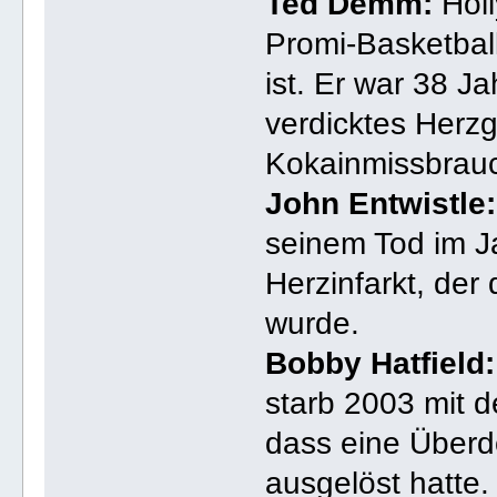
Ted Demm:
Holl
Promi-Basketball
ist. Er war 38 Ja
verdicktes Herz
Kokainmissbrau
John Entwistle:
seinem Tod im J
Herzinfarkt, der
wurde.
Bobby Hatfield:
starb 2003 mit d
dass eine Überdo
ausgelöst hatte.