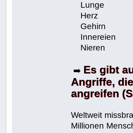
Lunge
Herz
Gehirn
Innereien
Nieren
Es gibt a
➡️
Angriffe, d
angreifen (
Weltweit missbr
Millionen Mensc