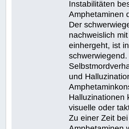
Instabilitäten b
Amphetaminen di
Der schwerwiege
nachweislich m
einhergeht, ist i
schwerwiegend.
Selbstmordverha
und Halluzinati
Amphetaminkons
Halluzinationen
visuelle oder tak
Zu einer Zeit be
Amphetaminen w