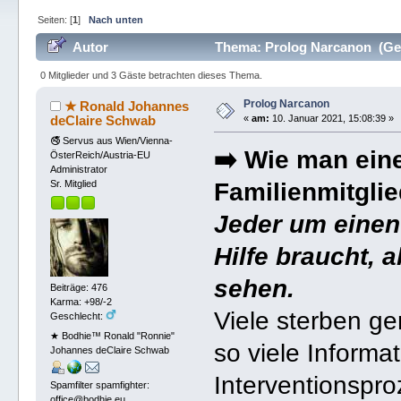
Seiten: [
1
]
Nach unten
Autor
Thema: Prolog Narcanon (Gel
0 Mitglieder und 3 Gäste betrachten dieses Thema.
Prolog Narcanon
★ Ronald Johannes
deClaire Schwab
«
am:
10. Januar 2021, 15:08:39 »
🚭 Servus aus Wien/Vienna-
➡️ Wie man ei
ÖsterReich/Austria-EU
Administrator
Familienmitglied
Sr. Mitglied
Jeder um einen
Hilfe braucht, 
sehen.
Beiträge: 476
Karma: +98/-2
Viele sterben ge
Geschlecht:
★ Bodhie™ Ronald "Ronnie"
so viele Informa
Johannes deClaire Schwab
Interventionspro
Spamfilter spamfighter:
office@bodhie.eu