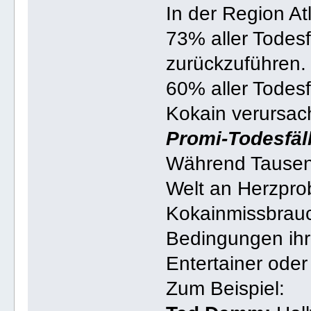
In der Region At
73% aller Todesf
zurückzuführen. 
60% aller Todesf
Kokain verursac
Promi-Todesfäll
Während Tausen
Welt an Herzpro
Kokainmissbrauch
Bedingungen ihr
Entertainer oder 
Zum Beispiel: