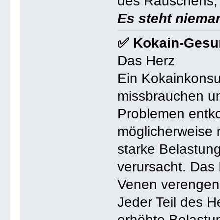
des Rauschens, e
Es steht niema
✅ Kokain-Gesun
Das Herz
Ein Kokainkonsu
missbrauchen un
Problemen entko
möglicherweise n
starke Belastung
verursacht. Das 
Venen verengen s
Jeder Teil des H
erhöhte Belastu