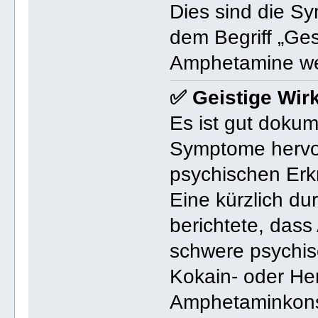
Dies sind die Sy
dem Begriff „Ges
Amphetamine wel
✅ Geistige Wi
Es ist gut doku
Symptome hervor
psychischen Erk
Eine kürzlich d
berichtete, das
schwere psychis
Kokain- oder H
Amphetaminkons