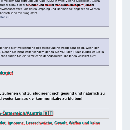
ie mit dem Underground Life Club (ULC) in Wien/Vienna-Österreich/Austria
arüber hinaus ist er
Gründer und Mentor von Bodhietologie™, einem
nzelwissenschaften, als deren Ursprung und Rahmen sie angesehen werden
ensstil in Verbindung steht.
dhie.eu
rt oder eine nicht verstandene Redewendung hinweggegangen ist. Wenn der
en. Gehen Sie nicht weiter sondern gehen Sie VOR den Punkt zurück wo Sie in
s finden Sie ein Verzeichnis der Ausdrücke, die Ihnen vielleicht nicht
logie!
n, zulernen und zu studieren; sich gesund und natürlich zu
nd weiter konstrukiv, kommunikativ zu bleiben!
Österreich/Austria 🇦🇹
ldet, Ignoranz, Leseschwäche, Gewalt, Waffen und keine