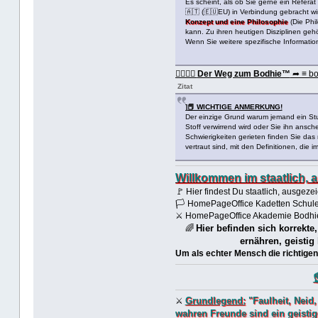
Es scheint, als ob Sie gerne ein Refera
🇦🇹 (🇪🇺EU) in Verbindung gebracht wir
Konzept und eine Philosophie
(Die Phi
kann. Zu ihren heutigen Disziplinen gehö
Wenn Sie weitere spezifische Informati
🏳️‍🌈🏳️‍🌈
Der Weg zum Bodhie™
➦ ≡ bo
Zitat
]📕 WICHTIGE ANMERKUNG!
Der einzige Grund warum jemand ein Stud
Stoff verwirrend wird oder Sie ihn ansc
Schwierigkeiten gerieten finden Sie das
vertraut sind, mit den Definitionen, die
Willkommen im staatlich,
🚩 Hier findest Du staatlich, ausge
🏳 HomePageOffice Kadetten Schule
⚔ HomePageOffice Akademie Bodhie
Hier befinden sich korrekte
🌈
ernähren, geistig
Um als echter Mensch die richtigen
Grundlegend:
"Faulheit, Neid,
⚔
wahren Freunde sind ein geisti