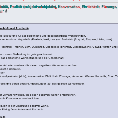
finität, Realität (subjektive/objektiv), Konversation, Ehrlichkeit, Fürso
t!"
☝
tivität und Positivität
re Bedeutung für das persönliche und gesellschaftliche Wohlbefinden.
Ansätze: Negativität (Faulheit, Neid, usw.) vs. Positivität (Sorgfalt, Respekt, Liebe, usw.).
ust, Hochmut, Trägheit, Zorn, Dummheit, Ungebildet, Ignoranz, Leseschwäche, Gewalt, Waffen un
nd deren Bedeutung im geistigen Kontext.
das persönliche Wohlbefinden und die Gesellschaft.
r Verhaltensweisen, die diesen negativen Werten entsprechen.
sische Beispiele.
Leben
lität (subjektive/objektiv), Konversation, Ehrlichkeit, Fürsorge, Vertrauen, Wissen, Kontrolle, Eh
pekts und deren positive Auswirkungen auf das geistige Wohlbefinden.
r Verhaltensweisen, die diesen positiven Werten entsprechen.
 die Kontraste zu verdeutlichen.
ion in der Umsetzung positiver Werte.
Dialog, Verständnis und Empathie.
nkte.