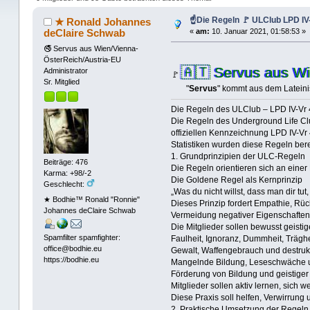
☝Die Regeln 🚩 ULClub LPD IV-
★ Ronald Johannes
deClaire Schwab
«
am:
10. Januar 2021, 01:58:53 »
🚭 Servus aus Wien/Vienna-
ÖsterReich/Austria-EU
🇦🇹 Servus aus Wi
Administrator
🚩
Sr. Mitglied
"
Servus
" kommt aus dem Lateini
Die Regeln des ULClub – LPD IV-Vr 
Die Regeln des Underground Life Clu
offiziellen Kennzeichnung LPD IV-Vr 
Statistiken wurden diese Regeln ber
1. Grundprinzipien der ULC-Regeln
Beiträge: 476
Die Regeln orientieren sich an einer
Karma: +98/-2
Die Goldene Regel als Kernprinzip
Geschlecht:
„Was du nicht willst, dass man dir tu
★ Bodhie™ Ronald "Ronnie"
Dieses Prinzip fordert Empathie, R
Johannes deClaire Schwab
Vermeidung negativer Eigenschaften
Die Mitglieder sollen bewusst geist
Spamfilter spamfighter:
Faulheit, Ignoranz, Dummheit, Träghe
office@bodhie.eu
Gewalt, Waffengebrauch und destruk
https://bodhie.eu
Mangelnde Bildung, Leseschwäche 
Förderung von Bildung und geistiger
Mitglieder sollen aktiv lernen, sich 
Diese Praxis soll helfen, Verwirrung 
2. Praktische Umsetzung der Regeln