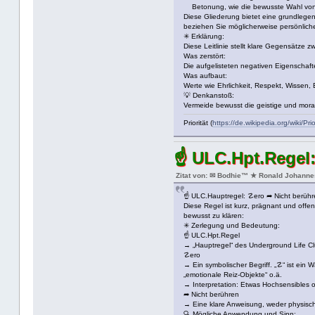
Betonung, wie die bewusste Wahl von po
Diese Gliederung bietet eine grundlegen
beziehen Sie möglicherweise persönliche
✳ Erklärung:
Diese Leitlinie stellt klare Gegensätze
Was zerstört:
Die aufgelisteten negativen Eigenschafte
Was aufbaut:
Werte wie Ehrlichkeit, Respekt, Wisse
💡 Denkanstoß:
Vermeide bewusst die geistige und moral
Priorität (
https://de.wikipedia.org/wiki/P
☝ ULC.Hpt.Regel:
Zitat von: ✉ Bodhie™ ★ Ronald Johanne
☝ ULC.Hauptregel: ☡ero ➦ Nicht berühr
Diese Regel ist kurz, prägnant und offe
bewusst zu klären:
✳ Zerlegung und Bedeutung:
☝ ULC.Hpt.Regel
→ „Hauptregel“ des Underground Life Club
☡ero
→ Ein symbolischer Begriff. „☡“ ist ein 
„emotionale Reiz-Objekte“ o.ä.
→ Interpretation: Etwas Hochsensibles o
➦ Nicht berühren
→ Eine klare Anweisung, weder physisch
🔍 Mögliche Anwendung und Sinn: