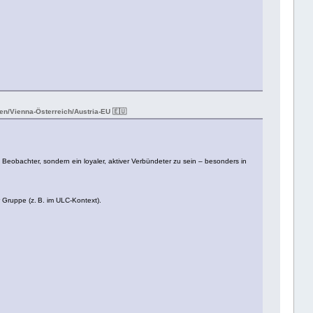
n/Vienna-Österreich/Austria-EU 🇪🇺
n Beobachter, sondern ein loyaler, aktiver Verbündeter zu sein – besonders in
 Gruppe (z. B. im ULC-Kontext).