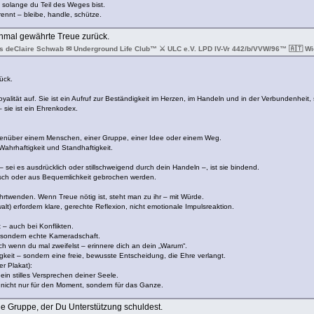
– solange du Teil des Weges bist.
ennt – bleibe, handle, schütze.
inmal gewährte Treue zurück.
s deClaire Schwab ✉ Underground Life Club™ ⚔ ULC e.V. LPD IV-Vr 442/b/VVW/96™ 🇦🇹 Wie
ück.
alität auf. Sie ist ein Aufruf zur Beständigkeit im Herzen, im Handeln und in der Verbundenheit, 
– sie ist ein Ehrenkodex.
egenüber einem Menschen, einer Gruppe, einer Idee oder einem Weg.
 Wahrhaftigkeit und Standhaftigkeit.
ei es ausdrücklich oder stillschweigend durch dein Handeln –, ist sie bindend.
stisch oder aus Bequemlichkeit gebrochen werden.
rtwenden. Wenn Treue nötig ist, steht man zu ihr – mit Würde.
t) erfordern klare, gerechte Reflexion, nicht emotionale Impulsreaktion.
 – auch bei Konflikten.
sondern echte Kameradschaft.
ch wenn du mal zweifelst – erinnere dich an dein „Warum“.
gkeit – sondern eine freie, bewusste Entscheidung, die Ehre verlangt.
r Plakat):
t ein stilles Versprechen deiner Seele.
 nicht nur für den Moment, sondern für das Ganze.
ne Gruppe, der Du Unterstützung schuldest.