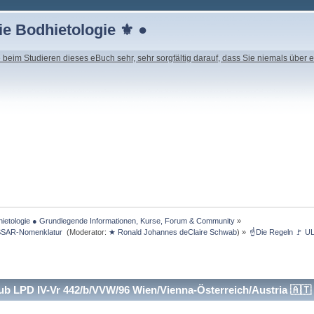
e Bodhietologie ⚜ ●
beim Studieren dieses eBuch sehr, sehr sorgfältig darauf, dass Sie niemals über e
ietologie ● Grundlegende Informationen, Kurse, Forum & Community
»
SSAR-Nomenklatur 
(Moderator:
★ Ronald Johannes deClaire Schwab
) »
☝Die Regeln 🚩 UL
b LPD IV-Vr 442/b/VVW/96 Wien/Vienna-Österreich/Austria 🇦🇹