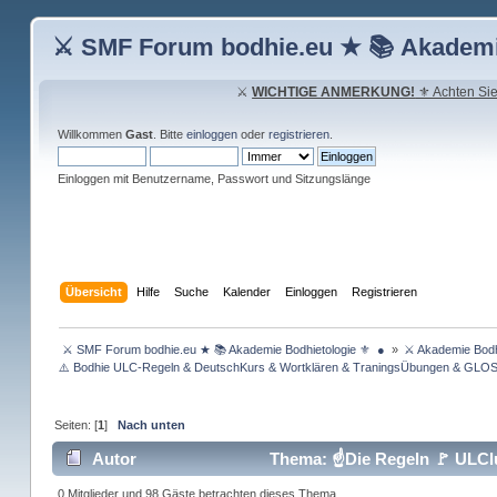
⚔ SMF Forum bodhie.eu ★ 📚 Akademi
⚔
WICHTIGE ANMERKUNG!
⚜ Achten Sie 
Willkommen
Gast
. Bitte
einloggen
oder
registrieren
.
Einloggen mit Benutzername, Passwort und Sitzungslänge
Übersicht
Hilfe
Suche
Kalender
Einloggen
Registrieren
 ⚔ SMF Forum bodhie.eu ★ 📚 Akademie Bodhietologie ⚜  ● 
»
⚔ Akademie Bodh
⚠️ Bodhie ULC-Regeln & DeutschKurs & Wortklären & TraningsÜbungen & GLO
Seiten: [
1
]
Nach unten
Autor
Thema: ☝Die Regeln 🚩 ULClu
0 Mitglieder und 98 Gäste betrachten dieses Thema.