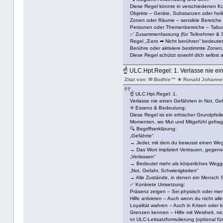
Diese Regel könnte in verschiedenen Kon
Objekte – Geräte, Substanzen oder heili
Zonen oder Räume – sensible Bereiche mi
Personen oder Themenbereiche – Tabus,
✅ Zusammenfassung (für Teilnehmer & S
Regel „☡ero ➦ Nicht berühren“ bedeutet
Berühre oder aktiviere bestimmte Zonen
Diese Regel schützt sowohl dich selbst 
☝ ULC.Hpt.Regel: 1. Verlasse nie ein
Zitat von: ✉ Bodhie™ ★ Ronald Johanne
☝ ULC.Hpt.Regel: 1.
Verlasse nie einen Gefährten in Not, Gef
✳ Essenz & Bedeutung:
Diese Regel ist ein ethischer Grundpfeil
Momenten, wo Mut und Mitgefühl gefragt
🔍 Begriffserklärung:
„Gefährte“
→ Jeder, mit dem du bewusst einen Weg t
→ Das Wort impliziert Vertrauen, gegens
„Verlassen“
→ Bedeutet mehr als körperliches Wegg
„Not, Gefahr, Schwierigkeiten“
→ Alle Zustände, in denen ein Mensch Sc
✅ Konkrete Umsetzung:
Präsenz zeigen – Sei physisch oder ment
Hilfe anbieten – Auch wenn du nicht alle
Loyalität wahren – Auch in Krisen oder 
Grenzen kennen – Hilfe mit Weisheit, nic
📜 ULC-Leitsatzformulierung (optional fü