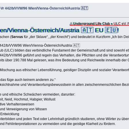
Vr 442/b/VVW/96 Wien/Vienna-Österreich/Austria 🇦🇹
⚠️
Underground Life Club
● ULC eV. I
en/Vienna-Österreich/Austria 🇦🇹 EU 🇪🇺!
schen (
Servus
für „der Sklave“, „der Knecht“) und bedeutet in Kurzform „Ich bin De
442/b/VVW/96 Wien/Vienna-Österreich/Austria 🇦🇹
b (ULC) bilden das verbindliche Fundament der Gemeinschaft und sind sowohl ethi
442/b/VVW/96 geführt und regeln das Verhalten, die Pflichten und die Verantwortu
eits über 190.788 Mal gelesen, was ihre Bedeutung und Reichweite innerhalb der 
 Mischung aus ethischer Lebensführung, geistiger Disziplin und sozialer Verantwort
t, das füge auch keinem anderen zu.“
ücksichtnahme und Verantwortungsbewusstsein in allen zwischenmenschlichen Bezi
ige und ethische Schwächen vermeiden, darunter:
it, Neid, Hochmut, Habgier, Wollust
tive Verhaltensweisen
und Verweigerung von Wissen
 Entwicklung
weiterbilden und jeden Text oder Lehrinhalt gründlich studieren, ohne Wörter zu üb
und Fehlinterpretationen zu vermeiden und die geistige Klarheit zu fördern.