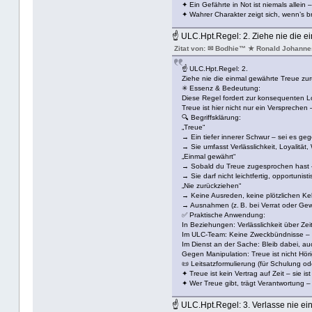
✦ Ein Gefährte in Not ist niemals allein 
✦ Wahrer Charakter zeigt sich, wenn’s br
☝ ULC.Hpt.Regel: 2. Ziehe nie die e
Zitat von: ✉ Bodhie™ ★ Ronald Johanne
☝ ULC.Hpt.Regel: 2.
Ziehe nie die einmal gewährte Treue zur
✳ Essenz & Bedeutung:
Diese Regel fordert zur konsequenten Loy
Treue ist hier nicht nur ein Versprechen 
🔍 Begriffsklärung:
„Treue“
→ Ein tiefer innerer Schwur – sei es g
→ Sie umfasst Verlässlichkeit, Loyalität,
„Einmal gewährt“
→ Sobald du Treue zugesprochen hast – s
→ Sie darf nicht leichtfertig, opportuni
„Nie zurückziehen“
→ Keine Ausreden, keine plötzlichen Keh
→ Ausnahmen (z. B. bei Verrat oder Gewal
✅ Praktische Anwendung:
In Beziehungen: Verlässlichkeit über Zeit
Im ULC-Team: Keine Zweckbündnisse – 
Im Dienst an der Sache: Bleib dabei, au
Gegen Manipulation: Treue ist nicht Höri
📜 Leitsatzformulierung (für Schulung ode
✦ Treue ist kein Vertrag auf Zeit – sie is
✦ Wer Treue gibt, trägt Verantwortung –
☝ ULC.Hpt.Regel: 3. Verlasse nie ei