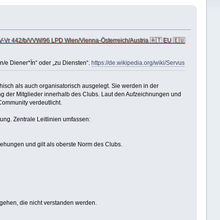
V-Vr 442/b/VVW/96 LPD Wien/Vienna-Österreich/Austria 🇦🇹 EU 🇪🇺
in/e Diener*Ïn“ oder „zu Diensten“.
https://de.wikipedia.org/wiki/Servus
sch als auch organisatorisch ausgelegt. Sie werden in der
ng der Mitglieder innerhalb des Clubs. Laut den Aufzeichnungen und
Community verdeutlicht.
ung. Zentrale Leitlinien umfassen:
ehungen und gilt als oberste Norm des Clubs.
ergehen, die nicht verstanden werden.