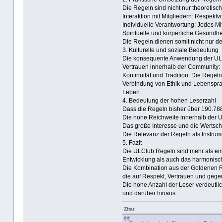
Die Regeln sind nicht nur theoretis
Interaktion mit Mitgliedern: Respekt
Individuelle Verantwortung: Jedes Mi
Spirituelle und körperliche Gesundh
Die Regeln dienen somit nicht nur d
3. Kulturelle und soziale Bedeutung
Die konsequente Anwendung der ULC
Vertrauen innerhalb der Community: 
Kontinuität und Tradition: Die Regel
Verbindung von Ethik und Lebenspra
Leben.
4. Bedeutung der hohen Leserzahl
Dass die Regeln bisher über 190.788
Die hohe Reichweite innerhalb der
Das große Interesse und die Wertschä
Die Relevanz der Regeln als Instrume
5. Fazit
Die ULClub Regeln sind mehr als ein 
Entwicklung als auch das harmonisc
Die Kombination aus der Goldenen R
die auf Respekt, Vertrauen und gegen
Die hohe Anzahl der Leser verdeutlic
und darüber hinaus.
Zitat