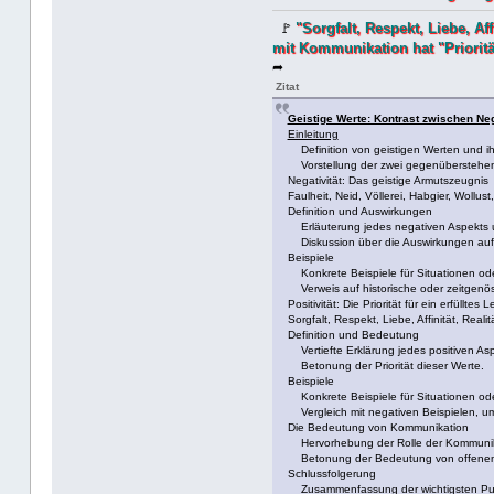
"Sorgfalt, Respekt, Liebe, Af
🚩
mit Kommunikation hat "Prioritä
➦
Zitat
Geistige Werte: Kontrast zwischen Nega
Einleitung
Definition von geistigen Werten und ih
Vorstellung der zwei gegenüberstehenden 
Negativität: Das geistige Armutszeugnis
Faulheit, Neid, Völlerei, Habgier, Woll
Definition und Auswirkungen
Erläuterung jedes negativen Aspekts u
Diskussion über die Auswirkungen auf 
Beispiele
Konkrete Beispiele für Situationen ode
Verweis auf historische oder zeitgenös
Positivität: Die Priorität für ein erfülltes 
Sorgfalt, Respekt, Liebe, Affinität, Rea
Definition und Bedeutung
Vertiefte Erklärung jedes positiven As
Betonung der Priorität dieser Werte.
Beispiele
Konkrete Beispiele für Situationen ode
Vergleich mit negativen Beispielen, um
Die Bedeutung von Kommunikation
Hervorhebung der Rolle der Kommunikat
Betonung der Bedeutung von offenem 
Schlussfolgerung
Zusammenfassung der wichtigsten Pu