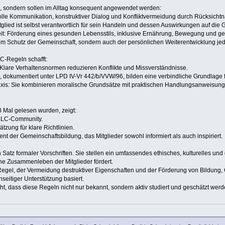
ch, sondern sollen im Alltag konsequent angewendet werden:
volle Kommunikation, konstruktiver Dialog und Konfliktvermeidung durch Rücksicht
tglied ist selbst verantwortlich für sein Handeln und dessen Auswirkungen auf die 
eit: Förderung eines gesunden Lebensstils, inklusive Ernährung, Bewegung und gei
em Schutz der Gemeinschaft, sondern auch der persönlichen Weiterentwicklung je
-Regeln schafft:
Klare Verhaltensnormen reduzieren Konflikte und Missverständnisse.
n, dokumentiert unter LPD IV-Vr 442/b/VVW/96, bilden eine verbindliche Grundlage f
xis: Sie kombinieren moralische Grundsätze mit praktischen Handlungsanweisunge
 Mal gelesen wurden, zeigt:
 ULC-Community.
tzung für klare Richtlinien.
nt der Gemeinschaftsbildung, das Mitglieder sowohl informiert als auch inspiriert.
Satz formaler Vorschriften. Sie stellen ein umfassendes ethisches, kulturelles und
he Zusammenleben der Mitglieder fördert.
egel, der Vermeidung destruktiver Eigenschaften und der Förderung von Bildung,
seitiger Unterstützung basiert.
ht, dass diese Regeln nicht nur bekannt, sondern aktiv studiert und geschätzt wer