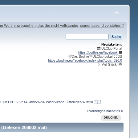
in Wort hinweggehen, das Sie nicht vollständig, sinnerfassend verstehen!❗
Neuigkeiten:
🔜 ULClub Portal
https://bodhie.eu/facebook
⬛️
💒Das Bodhie™ULClub Lokal 🤹‍♀️🤹‍♂️
https://bodhie.eu/facebook/index.php?topic=320.0
⚔ Viel Glück! 💸
Club LPD IV-Vr 442/b/VVW/96 Wien/Vienna-Österreich/Austria 🇦🇹
« vorheriges
nächstes »
DRUCKEN
 (Gelesen 206802 mal)