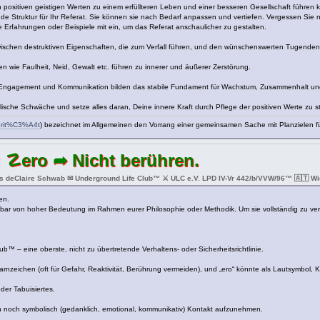
sitiven geistigen Werten zu einem erfüllteren Leben und einer besseren Gesellschaft führen 
de Struktur für Ihr Referat. Sie können sie nach Bedarf anpassen und vertiefen. Vergessen Sie 
 Erfahrungen oder Beispiele mit ein, um das Referat anschaulicher zu gestalten.
 zwischen destruktiven Eigenschaften, die zum Verfall führen, und den wünschenswerten Tugenden
n wie Faulheit, Neid, Gewalt etc. führen zu innerer und äußerer Zerstörung.
n, Engagement und Kommunikation bilden das stabile Fundament für Wachstum, Zusammenhalt und
ische Schwäche und setze alles daran, Deine innere Kraft durch Pflege der positiven Werte zu s
riorit%C3%A4t
) bezeichnet im Allgemeinen den Vorrang einer gemeinsamen Sache mit Planzielen fü
 ☡ero ➦ Nicht berühren.
s deClaire Schwab ✉ Underground Life Club™ ⚔ ULC e.V. LPD IV-Vr 442/b/VVW/96™ 🇦🇹 Wie
en.
nbar von hoher Bedeutung im Rahmen eurer Philosophie oder Methodik. Um sie vollständig zu vers
™ – eine oberste, nicht zu übertretende Verhaltens- oder Sicherheitsrichtlinie.
Warnzeichen (oft für Gefahr, Reaktivität, Berührung vermeiden), und „ero“ könnte als Lautsymbol, K
der Tabuisiertes.
 noch symbolisch (gedanklich, emotional, kommunikativ) Kontakt aufzunehmen.