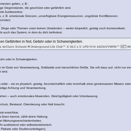
texten gelten, z. B.:
ge Gegenstände, die geschützt oder gefährlich sind.
t Zutrittsverbot.
 z. B. emotionale Grenzen, unverfügbare Energieressourcen, ungelöste Konfliktzonen.
chüler):
:
, Dinge oder Themen unter keinen Umständen – weder körperlich, geistig noch kommunikativ.
als auch das System, in dem du dich befindest.
en Gefährten in Not, Gefahr oder in Schwierigkeiten.
s deClaire Schwab ✉ Underground Life Club™ ⚔ ULC e.V. LPD IV-Vr 442/b/VVW/96™ 🇦🇹 Wie
ahr oder in Schwierigkeiten.
er im Geist von Verantwortung, Solidarität und menschlicher Größe. Sie ruft dazu auf, nicht nur ei
 sind.
eilst – sei es physisch, geistig, freundschaftlich oder innerhalb einer gemeinsamen Mission oder
eitige Achtung und Verantwortung.
ehen – auch emotionales Abwenden, Gleichgültigkeit oder Unterlassung.
hutz, Beistand, Orientierung oder Halt braucht.
al erreichbar.
s lösen kannst, zählt deine Haltung.
bei Meinungsverschiedenheiten.
ht ausblutend oder selbstzerstörerisch.
r Plakate oder Studienunterlagen):