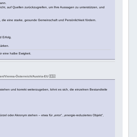
kann.
nicht, auf Quellen zurückzugreifen, um Ihre Aussagen zu unterstützen, und
, die eine starke, gesunde Gemeinschaft und Persönlichkeit fördern.
 Erfolg.
tärken.
r eine halbe Ewigkeit.
n/Vienna-Österreich/Austria-EU 🇪🇺
tehen und korrekt weiterzugeben, lohnt es sich, die einzelnen Bestandteile
ürzel oder Akronym stehen – etwa für „error“, „energie-reduziertes Objekt“,