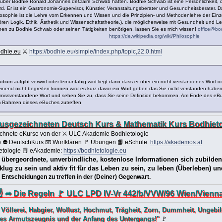
t über Bodhie Ronald Johannes deClaire Schwab hätten. Bodhie Schwab ist eine Persönlichkeit, d
d. Er ist ein Gastronomie-Supervisor, Künstler, Veranstaltungsberater und Gesundheitsberater. D
losophie ist die Lehre vom Erkennen und Wissen und die Prinzipien- und Methodenlehre der Ei
ren Logik, Ethik, Ästhetik und Wissenschaftstheorie.), die möglicherweise mit Gesundheit und Leb
onen zu Bodhie Schwab oder seinen Tätigkeiten benötigen, lassen Sie es mich wissen!
office@bo
https://de.wikipedia.org/wiki/Philosophie
dhie.eu
⚔
https://bodhie.eu/simple/index.php/topic,22.0.html
ium aufgibt verwirrt oder lernunfähig wird liegt darin dass er über ein nicht verstandenes Wo
heinend nicht begreifen können wird es kurz davor ein Wort geben das Sie nicht verstanden hab
 missverstandene Wort und sehen Sie zu, dass Sie seine Definition bekommen. Am Ende des eBuche
 im Rahmen dieses eBuches zutreffen
 ausgezeichneten Deutsch Kurs & Mathematik Kurs Bodhieto
zeichnete eKurse von der ⚔ ULC Akademie Bodhietologie
 ⛔ DeutschKurs 📧 Wortklären 🚩 Übungen 📙 eSchule:
https://akademos.at
tologie 📕 eAkademie:
https://bodhietologie.eu
, übergeordnete, unverbindliche, kostenlose Informationen sich zubilde
 klug zu sein und aktiv fit für das Leben zu sein, zu leben (Überleben) u
 Entscheidungen zu treffen in der (Deiner) Gegenwart.
☝ ➦ Die Regeln 🚩 ULC LPD IV-Vr 442/b/VVW/96 Wien/Vienna-
 Völlerei, Habgier, Wollust, Hochmut, Trägheit, Zorn, Dummheit, Ungebi
ges Armutszeugnis und der Anfang des Untergangs!"
🚩