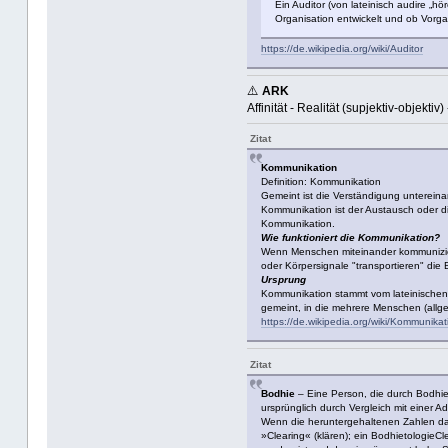
Ein Auditor (von lateinisch audire „h
Organisation entwickelt und ob Vorg
https://de.wikipedia.org/wiki/Auditor
⚠️
ARK
Affinität - Realität (supjektiv-objektiv)
Zitat
Kommunikation
Definition: Kommunikation
Gemeint ist die Verständigung unterein
Kommunikation ist der Austausch oder d
Kommunikation.
Wie funktioniert die Kommunikation?
Wenn Menschen miteinander kommuniziere
oder Körpersignale "transportieren" die
Ursprung
Kommunikation stammt vom lateinischen V
gemeint, in die mehrere Menschen (allg
https://de.wikipedia.org/wiki/Kommunikat
Zitat
Bodhie
– Eine Person, die durch Bodhieto
ursprünglich durch Vergleich mit einer
Wenn die heruntergehaltenen Zahlen dan
»Clearing« (klären); ein BodhietologieCl