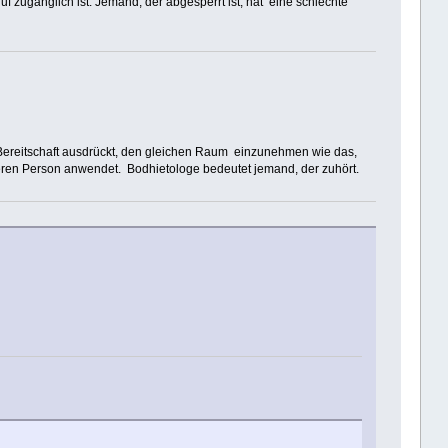
f zugänglich ist. Jemand, der abgesperrt ist, hat eine schlechte
ereitschaft ausdrückt, den gleichen Raum einzunehmen wie das,
deren Person anwendet. Bodhietologe bedeutet jemand, der zuhört.