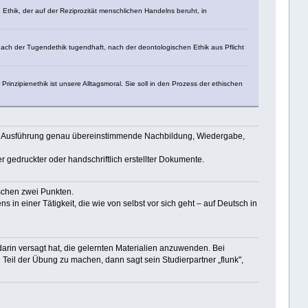
 Ethik, der auf der Reziprozität menschlichen Handelns beruht, in
 nach der Tugendethik tugendhaft, nach der deontologischen Ethik aus Pflicht
nzipienethik ist unsere Alltagsmoral. Sie soll in den Prozess der ethischen
und Ausführung genau übereinstimmende Nachbildung, Wiedergabe,
r gedruckter oder handschriftlich erstellter Dokumente.
schen zwei Punkten.
in einer Tätigkeit, die wie von selbst vor sich geht – auf Deutsch in
arin versagt hat, die gelernten Materialien anzuwenden. Bei
Teil der Übung zu machen, dann sagt sein Studierpartner „flunk",