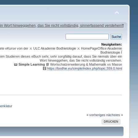
in Wort hinweggehen, das Sie nicht vollständig, sinnerfassend verstehen!❗
Neuigkeiten:
ichnete eKurse von der ⚔ ULC Akademie Bodhietologie ⚔ HomePageOffice Akademie
Bodhietologie Ï
im Studieren dieses eBuch sehr, sehr sorgfältig darauf, dass Sie niemals über ein
Wort hinweggehen, das Sie nicht vollständig verstehen.
📟
Simple Learning
📘 Wortschatzerweiterung & Mathematik vs Masse
🧮
https://bodhie.eu/simple/index.php/topic,559.0.html
nklatur
« vorheriges
nächstes »
DRUCKEN