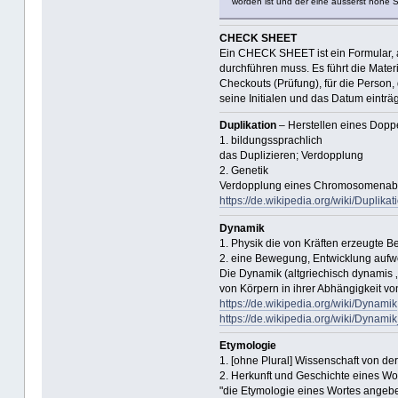
worden ist und der eine äusserst hohe Stu
CHECK SHEET
Ein CHECK SHEET ist ein Formular, a
durchführen muss. Es führt die Materi
Checkouts (Prüfung), für die Person
seine Initialen und das Datum einträg
Duplikation
– Herstellen eines Dopp
1. bildungssprachlich
das Duplizieren; Verdopplung
2. Genetik
Verdopplung eines Chromosomenabs
https://de.wikipedia.org/wiki/Duplikat
Dynamik
1. Physik die von Kräften erzeugte 
2. eine Bewegung, Entwicklung aufw
Die Dynamik (altgriechisch dynamis ‚
von Körpern in ihrer Abhängigkeit v
https://de.wikipedia.org/wiki/Dynamik
https://de.wikipedia.org/wiki/Dynami
Etymologie
1. [ohne Plural] Wissenschaft von d
2. Herkunft und Geschichte eines Wo
"die Etymologie eines Wortes angeb