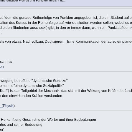
fe geistiger Freiheit und Fähigkeit erreicht hat.
uf dem die genaue Reihenfolge von Punkten angegeben ist, die ein Student auf ei
alien des Kurses in der Reihenfolge auf, wie sie studiert werden sollen, wobei es 
, die den Studenten auscheckt) gibt, in den er immer dann, wenn ein Punkt auf de
t.
els von etwas; Nachvollzug. Duplizieren = Eine Kommunikation genau so empfang
chnitts
ion
Bewegung betreffend "dynamische Gesetze"
eisenmd"eine dynamische Sozialpolitik"
Kraft') ist das Teilgebiet der Mechanik, das sich mit der Wirkung von Kräften befa
on den einwirkenden Kräften verstanden.
k_(Physik
)
er Herkunft und Geschichte der Wörter und ihrer Bedeutungen
rtes und seiner Bedeutung
en"