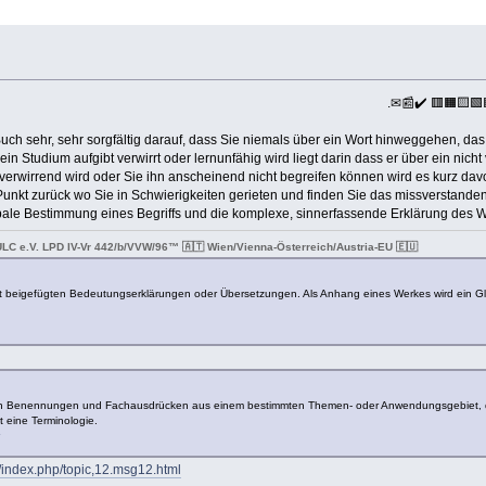
.✉📰✔️ 🟥🟧🟨🟩
ch sehr, sehr sorgfältig darauf, dass Sie niemals über ein Wort hinweggehen, das S
n Studium aufgibt verwirrt oder lernunfähig wird liegt darin dass er über ein ni
verwirrend wird oder Sie ihn anscheinend nicht begreifen können wird es kurz dav
nkt zurück wo Sie in Schwierigkeiten gerieten und finden Sie das missverstande
 verbale Bestimmung eines Begriffs und die komplexe, sinnerfassende Erklärung des
ULC e.V. LPD IV-Vr 442/b/VVW/96™ 🇦🇹 Wien/Vienna-Österreich/Austria-EU 🇪🇺
mit beigefügten Bedeutungserklärungen oder Übersetzungen. Als Anhang eines Werkes wird ein Glo
n Benennungen und Fachausdrücken aus einem bestimmten Themen- oder Anwendungsgebiet, die f
 eine Terminologie.
e/index.php/topic,12.msg12.html