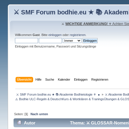
⚔ SMF Forum bodhie.eu ★ 📚 Akademi
⚔
WICHTIGE ANMERKUNG!
⚜ Achten Sie 
Willkommen
Gast
. Bitte
einloggen
oder
registrieren
.
Einloggen mit Benutzername, Passwort und Sitzungslänge
Übersicht
Hilfe
Suche
Kalender
Einloggen
Registrieren
 ⚔ SMF Forum bodhie.eu ★ 📚 Akademie Bodhietologie ⚜  ● 
»
⚔ Akademie Bodh
⚠️ Bodhie ULC-Regeln & DeutschKurs & Wortklären & TraningsÜbungen & GLO
Seiten: [
1
]
Nach unten
Autor
Thema: ⚔ GLOSSAR-Nomenkla