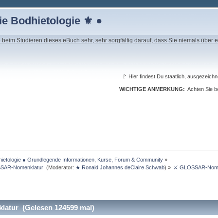
e Bodhietologie ⚜ ●
beim Studieren dieses eBuch sehr, sehr sorgfältig darauf, dass Sie niemals über e
🚩 Hier findest Du staatlich, ausgeze
WICHTIGE ANMERKUNG:
Achten Sie be
ietologie ● Grundlegende Informationen, Kurse, Forum & Community
»
SSAR-Nomenklatur 
(Moderator:
★ Ronald Johannes deClaire Schwab
) »
⚔ GLOSSAR-Nome
tur (Gelesen 124599 mal)