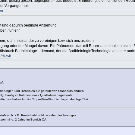
en, geistig gestört. abgesperrt – Das bedeutet Erinnerung, die nicht für den Rückru
er Vergangenheit.
en
it und dadurch bedingte Anziehung
aben, fühlen"
n, sich miteinander zu vereinigen bzw. sich umzusetzen
ung oder der Mangel davon. Ein Phänomen, das mit Raum zu tun hat, da es die B
nitätsbruch.Bodhietologe – Jemand, der die BodhietologieTechnologie an einer an
%C3%A4t
aft
derungen und Richtlinien die geforderten Standards erfüllen.
folgt häufig im Rahmen eines Qualitätsmanagements.
erfür geschulten Auditor/SuperVisor/Bodhietologen durchgeführt
fe) d.h. z.B. Realschulabschluss oder gleichwertiges.
avon mind. 2 Jahre im Bereich QA.