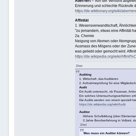
Aberriert
– Von der Vernunft abgewich
Erinnerung und schlechte Rückrufe d
https://de.wiktionary.org/wiki/aberrier
Affinität
1. Wesensverwandtschaft, Ähnlichke
"zu jemandem, etwas eine Affinität h
2a. Chemie
Neigung von Atomen oder Atomgruppe
Ausmass des Mögens oder der Zuneig
was geliebt oder gemocht wird. Affi
https://de.wikipedia.org/wiki/Affinit
Zitat
Auditing
1. Wirtschaft ,das Auditieren
2. Aufnahmeprüfung für eine Mitgliedsch
Audit
Ein Audit untersucht, ob Prozesse, Anfor
Ein solches Untersuchungsverfahren er
Die Audits werden von einem speziell hi
https://de.wikipedia.org/wiki/Audit
Auditor
Höhere Schulbildung (über Elementarstu
3 Jahre Berufserfahrung in Vollzeit, d
Zitat
Was muss ein Auditor können?