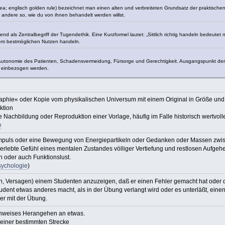
ea; englisch golden rule) bezeichnet man einen alten und verbreiteten Grundsatz der praktischen
 andere so, wie du von ihnen behandelt werden willst.
d als Zentralbegriff der Tugendethik. Eine Kurzformel lautet: „Sittlich richtig handeln bedeutet
dem bestmöglichen Nutzen handeln.
r Autonomie des Patienten, Schadensvermeidung, Fürsorge und Gerechtigkeit. Ausgangspunkt der Pri
 einbezogen werden.
raphie« oder Kopie vom physikalischen Universum mit einem Original in Größe 
ktion
e Nachbildung oder Reproduktion einer Vorlage, häufig im Falle historisch wertvolle
e
Impuls oder eine Bewegung von Energiepartikeln oder Gedanken oder Massen zwi
lebte Gefühl eines mentalen Zustandes völliger Vertiefung und restlosen Aufgehens 
h oder auch Funktionslust.
Psychologie
)
en, Versagen) einem Studenten anzuzeigen, daß er einen Fehler gemacht hat oder d
nt etwas anderes macht, als in der Übung verlangt wird oder es unterläßt, einen 
er mit der Übung.
enweises Herangehen an etwas.
 einer bestimmten Strecke