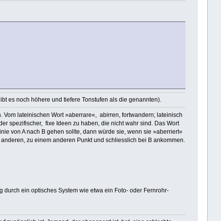
ibt es noch höhere und tiefere Tonstufen als die genannten).
Vom lateinischen Wort »aberrare«, abirren, fortwandern; lateinisch
er spezifischer, fixe Ideen zu haben, die nicht wahr sind. Das Wort
ie von A nach B gehen sollte, dann würde sie, wenn sie »aberriert«
m anderen, zu einem anderen Punkt und schliesslich bei B ankommen.
g durch ein optisches System wie etwa ein Foto- oder Fernrohr-