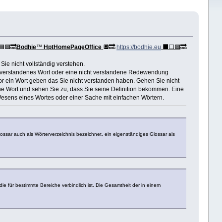
🟦🟪🔜
Bodhie
™
HptHomePageOffice
🔲🔜
https://bodhie.eu
⬛️⬜️🟪
🔜
ie nicht vollständig verstehen.
cht verstandenes Wort oder eine nicht verstandene Redewendung
or ein Wort geben das Sie nicht verstanden haben. Gehen Sie nicht
ne Wort und sehen Sie zu, dass Sie seine Definition bekommen. Eine
 Wesens eines Wortes oder einer Sache mit einfachen Wörtern.
ssar auch als Wörterverzeichnis bezeichnet, ein eigenständiges Glossar als
ür bestimmte Bereiche verbindlich ist. Die Gesamtheit der in einem