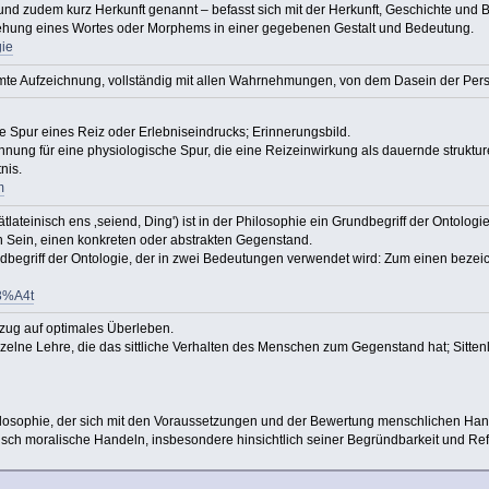
nd zudem kurz Herkunft genannt – befasst sich mit der Herkunft, Geschichte und B
stehung eines Wortes oder Morphems in einer gegebenen Gestalt und Bedeutung.
gie
mte Aufzeichnung, vollständig mit allen Wahrnehmungen, von dem Dasein der Per
e Spur eines Reiz oder Erlebniseindrucks; Erinnerungsbild.
nung für eine physiologische Spur, die eine Reizeinwirkung als dauernde struktur
nis.
m
spätlateinisch ens ‚seiend, Ding') ist in der Philosophie ein Grundbegriff der Ontol
ein Sein, einen konkreten oder abstrakten Gegenstand.
undbegriff der Ontologie, der in zwei Bedeutungen verwendet wird: Zum einen bezeic
C3%A4t
zug auf optimales Überleben.
nzelne Lehre, die das sittliche Verhalten des Menschen zum Gegenstand hat; Sitten
 Philosophie, der sich mit den Voraussetzungen und der Bewertung menschlichen Ha
fisch moralische Handeln, insbesondere hinsichtlich seiner Begründbarkeit und Ref