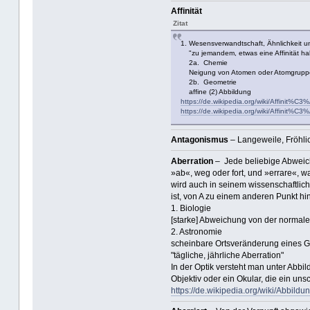
Affinität
Zitat
1. Wesensverwandtschaft, Ähnlichkeit 
"zu jemandem, etwas eine Affinität ha
2a. Chemie
Neigung von Atomen oder Atomgruppen,
2b. Geometrie
affine (2) Abbildung
https://de.wikipedia.org/wiki/Affinit%C3
https://de.wikipedia.org/wiki/Affinit%C3
Antagonismus
– Langeweile, Fröhlic
Aberration
– Jede beliebige Abweich
»ab«, weg oder fort, und »errare«, wa
wird auch in seinem wissenschaftlic
ist, von A zu einem anderen Punkt h
1. Biologie
[starke] Abweichung von der normal
2. Astronomie
scheinbare Ortsveränderung eines G
"tägliche, jährliche Aberration"
In der Optik versteht man unter Abb
Objektiv oder ein Okular, die ein uns
https://de.wikipedia.org/wiki/Abbildu