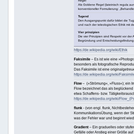
Regel
Als Goldene Regel (lateinisch regula aur
konventioneller Formulierung: „Behandle
Tugend
Den Ausgangspunkt dafür bildet die Tugen
und nach der teleologischen Ethik mit 
Vier prinzipien
Die vier Prinzipien sind Respekt vor de
Begründung und Entscheidungsfindung
https://de.wikipedia.org/wiki/Ethik
Faksimile
– Es ist wie eine »Photog
besonders als fotografische Reprodu
Das Faksimile ist eine originalgetreu
https://de.wikipedia.org/wiki/Faksimil
Flow
– (»Strömung«, »Fluss«); ein 
Flow bezeichnet das als beglückend er
etwa Schaffens- bzw. Tätigkeitsrausc
https://de.wikipedia.org/wiki/Flow_(
flunk
- (von engl. flunk, Nichtbesteh
KommunikationsÜbung, wenn der Stude
was der Fehler war und beginnt wied
Gradient
– Ein graduelles oder stuf
Gefälle oder Anstieg einer Größe auf