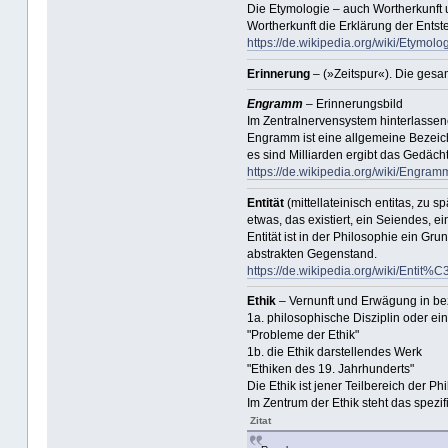
Die Etymologie – auch Wortherkunft u
Wortherkunft die Erklärung der Ent
https://de.wikipedia.org/wiki/Etymolo
Erinnerung
– (»Zeitspur«). Die gesa
Engramm
– Erinnerungsbild
Im Zentralnervensystem hinterlassen
Engramm ist eine allgemeine Bezeich
es sind Milliarden ergibt das Gedächt
https://de.wikipedia.org/wiki/Engram
Entität
(mittellateinisch entitas, zu 
etwas, das existiert, ein Seiendes, 
Entität ist in der Philosophie ein Gr
abstrakten Gegenstand.
https://de.wikipedia.org/wiki/Entit%
Ethik
– Vernunft und Erwägung in be
1a. philosophische Disziplin oder ei
"Probleme der Ethik"
1b. die Ethik darstellendes Werk
"Ethiken des 19. Jahrhunderts"
Die Ethik ist jener Teilbereich der
Im Zentrum der Ethik steht das spezi
Zitat