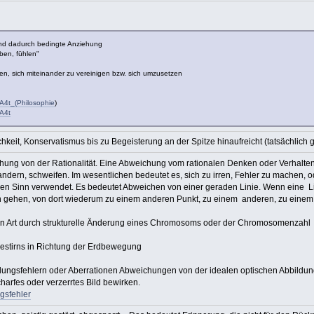
und dadurch bedingte Anziehung
ben, fühlen"
 sich miteinander zu vereinigen bzw. sich umzusetzen
%A4t_(Philosophie
)
%A4t
hkeit, Konservatismus bis zu Begeisterung an der Spitze hinaufreicht (tatsächlich g
ung von der Rationalität. Eine Abweichung vom rationalen Denken oder Verhalten. 
ndern, schweifen. Im wesentlichen bedeutet es, sich zu irren, Fehler zu machen, od
hen Sinn verwendet. Es bedeutet Abweichen von einer geraden Linie. Wenn eine Lin
in gehen, von dort wiederum zu einem anderen Punkt, zu einem anderen, zu eine
en Art durch strukturelle Änderung eines Chromosoms oder der Chromosomenzahl
estirns in Richtung der Erdbewegung
ildungsfehlern oder Aberrationen Abweichungen von der idealen optischen Abbildun
charfes oder verzerrtes Bild bewirken.
ngsfehler