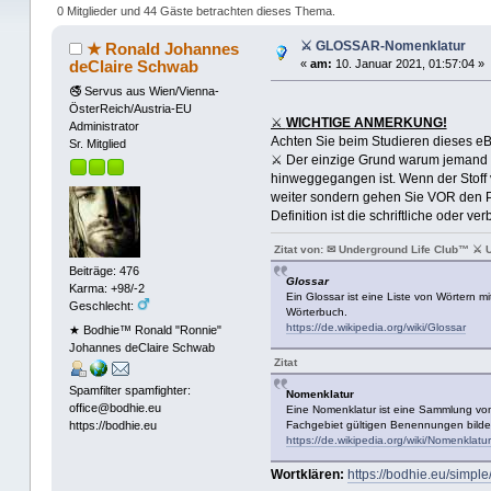
0 Mitglieder und 44 Gäste betrachten dieses Thema.
⚔ GLOSSAR-Nomenklatur
★ Ronald Johannes
deClaire Schwab
«
am:
10. Januar 2021, 01:57:04 »
🚭 Servus aus Wien/Vienna-
ÖsterReich/Austria-EU
⚔
WICHTIGE ANMERKUNG!
Administrator
Achten Sie beim Studieren dieses eBu
Sr. Mitglied
⚔ Der einzige Grund warum jemand ei
hinweggegangen ist. Wenn der Stoff 
weiter sondern gehen Sie VOR den Pu
Definition ist die schriftliche oder
Zitat von: ✉ Underground Life Club™ ⚔ 
Beiträge: 476
Glossar
Karma: +98/-2
Ein Glossar ist eine Liste von Wörtern 
Geschlecht:
Wörterbuch.
https://de.wikipedia.org/wiki/Glossar
★ Bodhie™ Ronald "Ronnie"
Johannes deClaire Schwab
Zitat
Spamfilter spamfighter:
Nomenklatur
office@bodhie.eu
Eine Nomenklatur ist eine Sammlung vo
https://bodhie.eu
Fachgebiet gültigen Benennungen bildet
https://de.wikipedia.org/wiki/Nomenklatur
Wortklären:
https://bodhie.eu/simpl