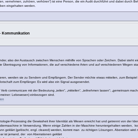
ören, vernehmen, zuhören, verhören“) ist eine Person, die ein Audit durchführt und dabei durch 
aben eingehalten werden.
 -
Kommunikation
ander, also der Austausch zwischen Menschen mithilfe von Sprachen oder Zeichen. Dabei steht
ie Übertragung von Informationen, die auf verschiedene Arten und auf verschiedenen Wegen sta
n, werden sie zu Sendern und Empfängern. Der Sender möchte etwas mitteilen, zum Beispiel Ge
 Botschaft zum Empfänger. Es wird also ein Signal ausgesendet.
erb communicare mit der Bedeutung „teilen“, „mitteilen“, „teilnehmen lassen“; „gemeinsam mache
emeiner: Lebewesen) einbezogen sind.
ion
logie-Prozessing die Gewissheit ihrer Identität als Wesen erreicht hat und getrennt von der Ident
 Addiermaschine in Verwendung. Wenn einige Zahlen in der Maschine heruntergehalten werden, k
n geklärt (gelöscht, engl. cleared) werden, kommt man zu richtigen Lösungen. Aberration wird 
ear ist jemand, der von Aberrationen geklärt