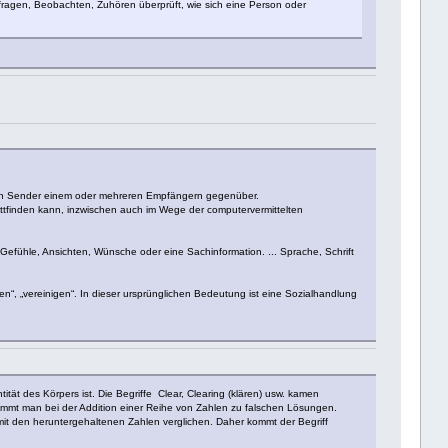
Befragen, Beobachten, Zuhören überprüft, wie sich eine Person oder
 ein Sender einem oder mehreren Empfängern gegenüber.
ttfinden kann, inzwischen auch im Wege der computervermittelten
fühle, Ansichten, Wünsche oder eine Sachinformation. ... Sprache, Schrift
n“, „vereinigen“. In dieser ursprünglichen Bedeutung ist eine Sozialhandlung
ität des Körpers ist. Die Begriffe Clear, Clearing (klären) usw. kamen
ommt man bei der Addition einer Reihe von Zahlen zu falschen Lösungen.
mit den heruntergehaltenen Zahlen verglichen. Daher kommt der Begriff