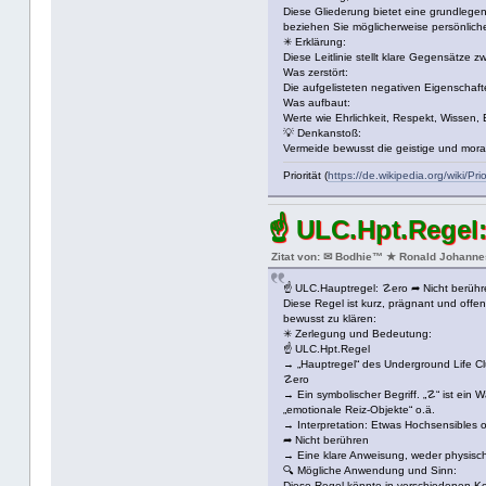
Diese Gliederung bietet eine grundlegen
beziehen Sie möglicherweise persönliche
✳ Erklärung:
Diese Leitlinie stellt klare Gegensätze
Was zerstört:
Die aufgelisteten negativen Eigenschafte
Was aufbaut:
Werte wie Ehrlichkeit, Respekt, Wisse
💡 Denkanstoß:
Vermeide bewusst die geistige und moral
Priorität (
https://de.wikipedia.org/wiki/P
☝ ULC.Hpt.Regel:
Zitat von: ✉ Bodhie™ ★ Ronald Johanne
☝ ULC.Hauptregel: ☡ero ➦ Nicht berühr
Diese Regel ist kurz, prägnant und offe
bewusst zu klären:
✳ Zerlegung und Bedeutung:
☝ ULC.Hpt.Regel
→ „Hauptregel“ des Underground Life Club
☡ero
→ Ein symbolischer Begriff. „☡“ ist ein 
„emotionale Reiz-Objekte“ o.ä.
→ Interpretation: Etwas Hochsensibles o
➦ Nicht berühren
→ Eine klare Anweisung, weder physisch
🔍 Mögliche Anwendung und Sinn:
Diese Regel könnte in verschiedenen Kon