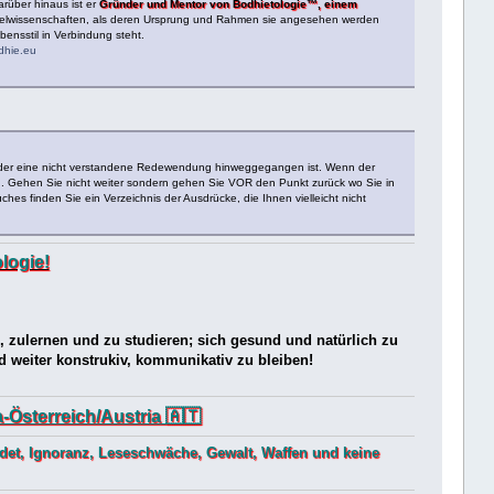
arüber hinaus ist er
Gründer und Mentor von Bodhietologie™, einem
nzelwissenschaften, als deren Ursprung und Rahmen sie angesehen werden
ensstil in Verbindung steht.
dhie.eu
rt oder eine nicht verstandene Redewendung hinweggegangen ist. Wenn der
en. Gehen Sie nicht weiter sondern gehen Sie VOR den Punkt zurück wo Sie in
s finden Sie ein Verzeichnis der Ausdrücke, die Ihnen vielleicht nicht
logie!
n, zulernen und zu studieren; sich gesund und natürlich zu
nd weiter konstrukiv, kommunikativ zu bleiben!
Österreich/Austria 🇦🇹
ldet, Ignoranz, Leseschwäche, Gewalt, Waffen und keine