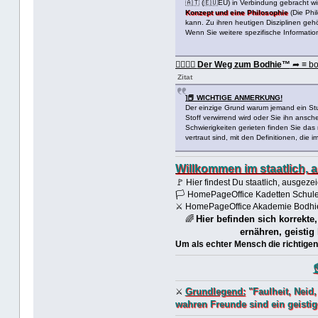
🇦🇹 (🇪🇺EU) in Verbindung gebracht wir
Konzept und eine Philosophie
(Die Phi
kann. Zu ihren heutigen Disziplinen gehö
Wenn Sie weitere spezifische Informati
🏳️‍🌈🏳️‍🌈
Der Weg zum Bodhie™
➦ ≡ bo
Zitat
]📕 WICHTIGE ANMERKUNG!
Der einzige Grund warum jemand ein Stud
Stoff verwirrend wird oder Sie ihn ansc
Schwierigkeiten gerieten finden Sie das
vertraut sind, mit den Definitionen, die
Willkommen im staatlich,
🚩 Hier findest Du staatlich, ausge
🏳 HomePageOffice Kadetten Schule
⚔ HomePageOffice Akademie Bodhie
Hier befinden sich korrekte
🌈
ernähren, geistig
Um als echter Mensch die richtigen
Grundlegend:
"Faulheit, Neid,
⚔
wahren Freunde sind ein geisti