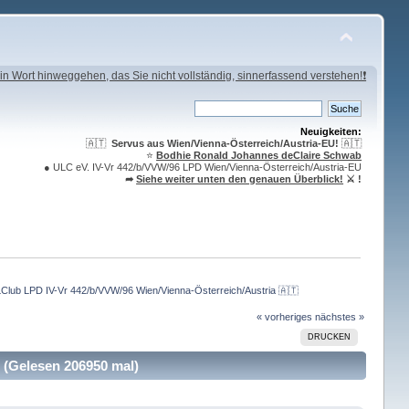
in Wort hinweggehen, das Sie nicht vollständig, sinnerfassend verstehen!❗
Neuigkeiten:
🇦🇹
Servus aus Wien/Vienna-Österreich/Austria-EU!
🇦🇹
⭐️
Bodhie Ronald Johannes deClaire Schwab
● ULC eV. IV-Vr 442/b/VVW/96 LPD Wien/Vienna-Österreich/Austria-EU
➦
Siehe weiter unten den genauen Überblick!
⚔ !
Club LPD IV-Vr 442/b/VVW/96 Wien/Vienna-Österreich/Austria 🇦🇹
« vorheriges
nächstes »
DRUCKEN
 (Gelesen 206950 mal)