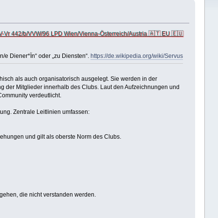
V-Vr 442/b/VVW/96 LPD Wien/Vienna-Österreich/Austria 🇦🇹 EU 🇪🇺
in/e Diener*Ïn“ oder „zu Diensten“.
https://de.wikipedia.org/wiki/Servus
sch als auch organisatorisch ausgelegt. Sie werden in der
ng der Mitglieder innerhalb des Clubs. Laut den Aufzeichnungen und
Community verdeutlicht.
ung. Zentrale Leitlinien umfassen:
ehungen und gilt als oberste Norm des Clubs.
ergehen, die nicht verstanden werden.