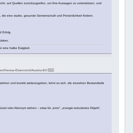
nicht, auf Quellen zurückzugreifen, um Ihre Aussagen zu unterstützen, und
, die eine starke, gesunde Gemeinschaft und Persönlichkeit fördern.
 Erfolg.
tärken.
r eine halbe Ewigkeit.
n/Vienna-Österreich/Austria-EU 🇪🇺
tehen und korrekt weiterzugeben, lohnt es sich, die einzelnen Bestandteile
ürzel oder Akronym stehen – etwa für „error“, „energie-reduziertes Objekt“,