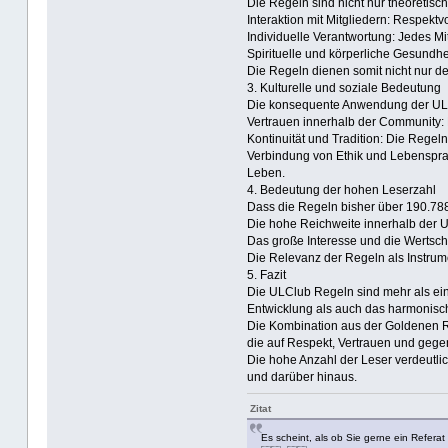
Die Regeln sind nicht nur theoretis
Interaktion mit Mitgliedern: Respekt
Individuelle Verantwortung: Jedes Mi
Spirituelle und körperliche Gesundh
Die Regeln dienen somit nicht nur d
3. Kulturelle und soziale Bedeutung
Die konsequente Anwendung der ULC
Vertrauen innerhalb der Community: 
Kontinuität und Tradition: Die Regel
Verbindung von Ethik und Lebenspra
Leben.
4. Bedeutung der hohen Leserzahl
Dass die Regeln bisher über 190.788
Die hohe Reichweite innerhalb der
Das große Interesse und die Wertschä
Die Relevanz der Regeln als Instrume
5. Fazit
Die ULClub Regeln sind mehr als ein 
Entwicklung als auch das harmonisc
Die Kombination aus der Goldenen R
die auf Respekt, Vertrauen und gegen
Die hohe Anzahl der Leser verdeutlic
und darüber hinaus.
Zitat
Es scheint, als ob Sie gerne ein Refera