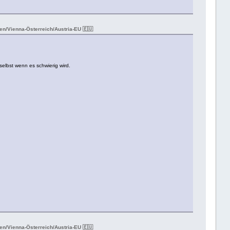
n/Vienna-Österreich/Austria-EU 🇪🇺
selbst wenn es schwierig wird.
n/Vienna-Österreich/Austria-EU 🇪🇺