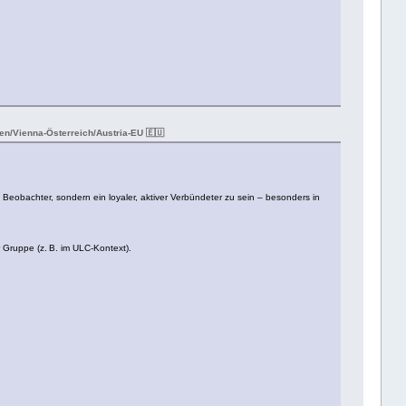
n/Vienna-Österreich/Austria-EU 🇪🇺
n Beobachter, sondern ein loyaler, aktiver Verbündeter zu sein – besonders in
 Gruppe (z. B. im ULC-Kontext).