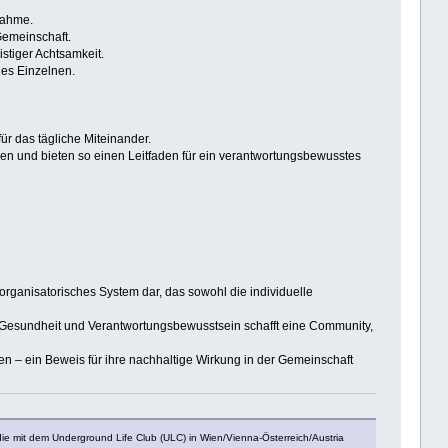
nahme.
Gemeinschaft.
stiger Achtsamkeit.
des Einzelnen.
ür das tägliche Miteinander.
n und bieten so einen Leitfaden für ein verantwortungsbewusstes
 organisatorisches System dar, das sowohl die individuelle
 Gesundheit und Verantwortungsbewusstsein schafft eine Community,
den – ein Beweis für ihre nachhaltige Wirkung in der Gemeinschaft
ie mit dem Underground Life Club (ULC) in Wien/Vienna-Österreich/Austria