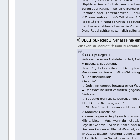
Objekte – Geräte, Substanzen oder heili
Zonen oder Räume – sensible Bereiche mi
Personen oder Themenbereiche – Tabus,
✅ Zusammenfassung (für Teilnehmer & S
Regel „☡ero ➦ Nicht berühren“ bedeutet
Berühre oder aktiviere bestimmte Zonen
Diese Regel schützt sowohl dich selbst 
☝ ULC.Hpt.Regel: 1. Verlasse nie ein
Zitat von: ✉ Bodhie™ ★ Ronald Johanne
☝ ULC.Hpt.Regel: 1.
Verlasse nie einen Gefährten in Not, Gef
✳ Essenz & Bedeutung:
Diese Regel ist ein ethischer Grundpfeil
Momenten, wo Mut und Mitgefühl gefragt
🔍 Begriffserklärung:
„Gefährte“
→ Jeder, mit dem du bewusst einen Weg t
→ Das Wort impliziert Vertrauen, gegens
„Verlassen“
→ Bedeutet mehr als körperliches Wegg
„Not, Gefahr, Schwierigkeiten“
→ Alle Zustände, in denen ein Mensch Sc
✅ Konkrete Umsetzung:
Präsenz zeigen – Sei physisch oder ment
Hilfe anbieten – Auch wenn du nicht alle
Loyalität wahren – Auch in Krisen oder 
Grenzen kennen – Hilfe mit Weisheit, nic
📜 ULC-Leitsatzformulierung (optional fü
✦ Ein Gefährte in Not ist niemals allein 