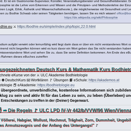
d. Er ist ein Gastronomie-Supervisor, Künstler, Veranstaltungsberater und Gesundheitsberater. D
losophie ist die Lehre vom Erkennen und Wissen und die Prinzipien- und Methodenlehre der Ei
ren Logik, Ethik, Ästhetik und Wissenschaftstheorie.), die möglicherweise mit Gesundheit und Leb
onen zu Bodhie Schwab oder seinen Tätigkeiten benötigen, lassen Sie es mich wissen!
office@bo
https://de.wikipedia.org/wiki/Philosophie
dhie.eu
⚔
https://bodhie.eu/simple/index.php/topic,22.0.html
ium aufgibt verwirrt oder lernunfähig wird liegt darin dass er über ein nicht verstandenes Wo
heinend nicht begreifen können wird es kurz davor ein Wort geben das Sie nicht verstanden hab
 missverstandene Wort und sehen Sie zu, dass Sie seine Definition bekommen. Am Ende des eBuche
 im Rahmen dieses eBuches zutreffen
 ausgezeichneten Deutsch Kurs & Mathematik Kurs Bodhieto
zeichnete eKurse von der ⚔ ULC Akademie Bodhietologie
 ⛔ DeutschKurs 📧 Wortklären 🚩 Übungen 📙 eSchule:
https://akademos.at
tologie 📕 eAkademie:
https://bodhietologie.eu
, übergeordnete, unverbindliche, kostenlose Informationen sich zubilde
 klug zu sein und aktiv fit für das Leben zu sein, zu leben (Überleben) u
 Entscheidungen zu treffen in der (Deiner) Gegenwart.
☝ ➦ Die Regeln 🚩 ULC LPD IV-Vr 442/b/VVW/96 Wien/Vienna-
 Völlerei, Habgier, Wollust, Hochmut, Trägheit, Zorn, Dummheit, Ungebi
ges Armutszeugnis und der Anfang des Untergangs!"
🚩