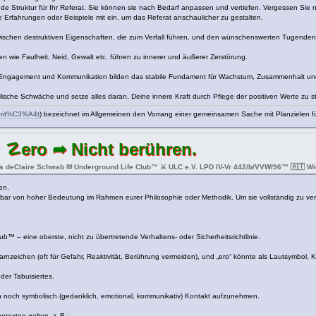
de Struktur für Ihr Referat. Sie können sie nach Bedarf anpassen und vertiefen. Vergessen Sie 
 Erfahrungen oder Beispiele mit ein, um das Referat anschaulicher zu gestalten.
 zwischen destruktiven Eigenschaften, die zum Verfall führen, und den wünschenswerten Tugenden
n wie Faulheit, Neid, Gewalt etc. führen zu innerer und äußerer Zerstörung.
n, Engagement und Kommunikation bilden das stabile Fundament für Wachstum, Zusammenhalt und
ische Schwäche und setze alles daran, Deine innere Kraft durch Pflege der positiven Werte zu s
riorit%C3%A4t
) bezeichnet im Allgemeinen den Vorrang einer gemeinsamen Sache mit Planzielen fü
 ☡ero ➦ Nicht berühren.
s deClaire Schwab ✉ Underground Life Club™ ⚔ ULC e.V. LPD IV-Vr 442/b/VVW/96™ 🇦🇹 Wie
en.
nbar von hoher Bedeutung im Rahmen eurer Philosophie oder Methodik. Um sie vollständig zu vers
™ – eine oberste, nicht zu übertretende Verhaltens- oder Sicherheitsrichtlinie.
Warnzeichen (oft für Gefahr, Reaktivität, Berührung vermeiden), und „ero“ könnte als Lautsymbol, K
der Tabuisiertes.
 noch symbolisch (gedanklich, emotional, kommunikativ) Kontakt aufzunehmen.
texten gelten, z. B.: