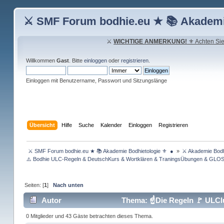
⚔ SMF Forum bodhie.eu ★ 📚 Akademi
⚔
WICHTIGE ANMERKUNG!
⚜ Achten Sie 
Willkommen
Gast
. Bitte
einloggen
oder
registrieren
.
Einloggen mit Benutzername, Passwort und Sitzungslänge
Übersicht
Hilfe
Suche
Kalender
Einloggen
Registrieren
 ⚔ SMF Forum bodhie.eu ★ 📚 Akademie Bodhietologie ⚜  ● 
»
⚔ Akademie Bodh
⚠️ Bodhie ULC-Regeln & DeutschKurs & Wortklären & TraningsÜbungen & GLO
Seiten: [
1
]
Nach unten
Autor
Thema: ☝Die Regeln 🚩 ULClu
0 Mitglieder und 43 Gäste betrachten dieses Thema.