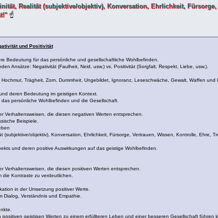
finität, Realität (subjektive/objektiv), Konversation, Ehrlichkeit, Fürso
t!"
☝
tivität und Positivität
re Bedeutung für das persönliche und gesellschaftliche Wohlbefinden.
Ansätze: Negativität (Faulheit, Neid, usw.) vs. Positivität (Sorgfalt, Respekt, Liebe, usw.).
ust, Hochmut, Trägheit, Zorn, Dummheit, Ungebildet, Ignoranz, Leseschwäche, Gewalt, Waffen un
nd deren Bedeutung im geistigen Kontext.
das persönliche Wohlbefinden und die Gesellschaft.
r Verhaltensweisen, die diesen negativen Werten entsprechen.
sische Beispiele.
Leben
lität (subjektive/objektiv), Konversation, Ehrlichkeit, Fürsorge, Vertrauen, Wissen, Kontrolle, Eh
pekts und deren positive Auswirkungen auf das geistige Wohlbefinden.
r Verhaltensweisen, die diesen positiven Werten entsprechen.
 die Kontraste zu verdeutlichen.
ion in der Umsetzung positiver Werte.
Dialog, Verständnis und Empathie.
nkte.
sitiven geistigen Werten zu einem erfüllteren Leben und einer besseren Gesellschaft führen 