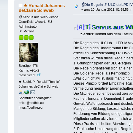
☝Die Regeln 🚩 ULClub LPD IV-
★ Ronald Johannes
deClaire Schwab
«
am:
10. Januar 2021, 01:58:53 »
🚭 Servus aus Wien/Vienna-
ÖsterReich/Austria-EU
🇦🇹 Servus aus Wi
Administrator
🚩
Sr. Mitglied
"
Servus
" kommt aus dem Lateini
Die Regeln des ULClub – LPD IV-Vr 
Die Regeln des Underground Life Clu
offiziellen Kennzeichnung LPD IV-Vr 
Statistiken wurden diese Regeln ber
1. Grundprinzipien der ULC-Regeln
Beiträge: 476
Die Regeln orientieren sich an einer
Karma: +98/-2
Die Goldene Regel als Kernprinzip
Geschlecht:
„Was du nicht willst, dass man dir tu
★ Bodhie™ Ronald "Ronnie"
Dieses Prinzip fordert Empathie, R
Johannes deClaire Schwab
Vermeidung negativer Eigenschaften
Die Mitglieder sollen bewusst geist
Spamfilter spamfighter:
Faulheit, Ignoranz, Dummheit, Träghe
office@bodhie.eu
Gewalt, Waffengebrauch und destruk
https://bodhie.eu
Mangelnde Bildung, Leseschwäche 
Förderung von Bildung und geistiger
Mitglieder sollen aktiv lernen, sich 
Diese Praxis soll helfen, Verwirrung 
2. Praktische Umsetzung der Regeln