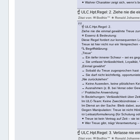
✦ Wahrer Charakter zeigt sich, wenn’s br
☝ ULC.Hpt.Regel: 2. Ziehe nie die e
Zitat von: ✉ Bodhie™ ★ Ronald Johanne
☝ ULC.Hpt.Regel: 2.
Ziehe nie die einmal gewährte Treue zur
✳ Essenz & Bedeutung:
Diese Regel fordert zur konsequenten Loy
Treue ist hier nicht nur ein Versprechen 
🔍 Begriffsklärung:
„Treue“
→ Ein tiefer innerer Schwur – sei es g
→ Sie umfasst Verlässlichkeit, Loyalität,
„Einmal gewährt“
→ Sobald du Treue zugesprochen hast – s
→ Sie darf nicht leichtfertig, opportuni
„Nie zurückziehen“
→ Keine Ausreden, keine plötzlichen Keh
→ Ausnahmen (z. B. bei Verrat oder Gewal
✅ Praktische Anwendung:
In Beziehungen: Verlässlichkeit über Zeit
Im ULC-Team: Keine Zweckbündnisse – 
Im Dienst an der Sache: Bleib dabei, au
Gegen Manipulation: Treue ist nicht Höri
📜 Leitsatzformulierung (für Schulung ode
✦ Treue ist kein Vertrag auf Zeit – sie is
✦ Wer Treue gibt, trägt Verantwortung –
☝ ULC.Hpt.Regel: 3. Verlasse nie ei
Zitat von: ✉ Bodhie™ ★ Ronald Johanne