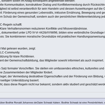
ch, sondern sollen im Alltag konsequent angewendet werden:
volle Kommunikation, konstruktiver Dialog und Konfliktvermeidung durch Rücksicht
tglied ist selbst verantwortlich für sein Handeln und dessen Auswirkungen auf die 
eit: Förderung eines gesunden Lebensstils, inklusive Ernährung, Bewegung und gei
em Schutz der Gemeinschaft, sondern auch der persönlichen Weiterentwicklung je
-Regeln schafft:
Klare Verhaltensnormen reduzieren Konflikte und Missverständnisse.
n, dokumentiert unter LPD IV-Vr 442/b/VVW/96, bilden eine verbindliche Grundlage f
xis: Sie kombinieren moralische Grundsätze mit praktischen Handlungsanweisunge
 Mal gelesen wurden, zeigt:
 ULC-Community.
tzung für klare Richtlinien.
nt der Gemeinschaftsbildung, das Mitglieder sowohl informiert als auch inspiriert.
Satz formaler Vorschriften. Sie stellen ein umfassendes ethisches, kulturelles und
he Zusammenleben der Mitglieder fördert.
egel, der Vermeidung destruktiver Eigenschaften und der Förderung von Bildung,
seitiger Unterstützung basiert.
ht, dass diese Regeln nicht nur bekannt, sondern aktiv studiert und geschätzt wer
t über Bodhie Ronald Johannes deClaire Schwab hätten. Bodhie Schwab ist eine Persönlichkeit, d