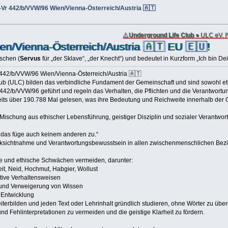
Vr 442/b/VVW/96 Wien/Vienna-Österreich/Austria 🇦🇹
⚠️
Underground Life Club
● ULC eV. I
en/Vienna-Österreich/Austria 🇦🇹 EU 🇪🇺!
schen (
Servus
für „der Sklave“, „der Knecht“) und bedeutet in Kurzform „Ich bin De
442/b/VVW/96 Wien/Vienna-Österreich/Austria 🇦🇹
b (ULC) bilden das verbindliche Fundament der Gemeinschaft und sind sowohl ethi
442/b/VVW/96 geführt und regeln das Verhalten, die Pflichten und die Verantwortu
eits über 190.788 Mal gelesen, was ihre Bedeutung und Reichweite innerhalb der 
 Mischung aus ethischer Lebensführung, geistiger Disziplin und sozialer Verantwort
t, das füge auch keinem anderen zu.“
ücksichtnahme und Verantwortungsbewusstsein in allen zwischenmenschlichen Bezi
ige und ethische Schwächen vermeiden, darunter:
it, Neid, Hochmut, Habgier, Wollust
tive Verhaltensweisen
und Verweigerung von Wissen
 Entwicklung
weiterbilden und jeden Text oder Lehrinhalt gründlich studieren, ohne Wörter zu üb
und Fehlinterpretationen zu vermeiden und die geistige Klarheit zu fördern.