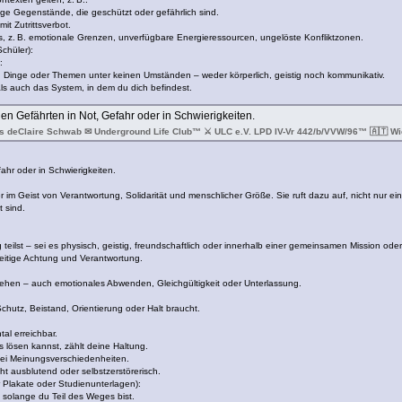
ge Gegenstände, die geschützt oder gefährlich sind.
t Zutrittsverbot.
 z. B. emotionale Grenzen, unverfügbare Energieressourcen, ungelöste Konfliktzonen.
chüler):
:
, Dinge oder Themen unter keinen Umständen – weder körperlich, geistig noch kommunikativ.
als auch das System, in dem du dich befindest.
en Gefährten in Not, Gefahr oder in Schwierigkeiten.
s deClaire Schwab ✉ Underground Life Club™ ⚔ ULC e.V. LPD IV-Vr 442/b/VVW/96™ 🇦🇹 Wie
ahr oder in Schwierigkeiten.
er im Geist von Verantwortung, Solidarität und menschlicher Größe. Sie ruft dazu auf, nicht nur ei
 sind.
eilst – sei es physisch, geistig, freundschaftlich oder innerhalb einer gemeinsamen Mission oder
eitige Achtung und Verantwortung.
ehen – auch emotionales Abwenden, Gleichgültigkeit oder Unterlassung.
hutz, Beistand, Orientierung oder Halt braucht.
al erreichbar.
s lösen kannst, zählt deine Haltung.
bei Meinungsverschiedenheiten.
ht ausblutend oder selbstzerstörerisch.
r Plakate oder Studienunterlagen):
– solange du Teil des Weges bist.