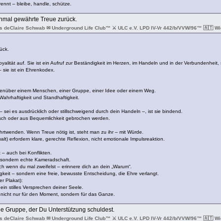
ennt – bleibe, handle, schütze.
inmal gewährte Treue zurück.
s deClaire Schwab ✉ Underground Life Club™ ⚔ ULC e.V. LPD IV-Vr 442/b/VVW/96™ 🇦🇹 Wie
ück.
alität auf. Sie ist ein Aufruf zur Beständigkeit im Herzen, im Handeln und in der Verbundenheit, 
– sie ist ein Ehrenkodex.
egenüber einem Menschen, einer Gruppe, einer Idee oder einem Weg.
 Wahrhaftigkeit und Standhaftigkeit.
ei es ausdrücklich oder stillschweigend durch dein Handeln –, ist sie bindend.
stisch oder aus Bequemlichkeit gebrochen werden.
rtwenden. Wenn Treue nötig ist, steht man zu ihr – mit Würde.
t) erfordern klare, gerechte Reflexion, nicht emotionale Impulsreaktion.
 – auch bei Konflikten.
sondern echte Kameradschaft.
ch wenn du mal zweifelst – erinnere dich an dein „Warum“.
gkeit – sondern eine freie, bewusste Entscheidung, die Ehre verlangt.
r Plakat):
t ein stilles Versprechen deiner Seele.
 nicht nur für den Moment, sondern für das Ganze.
ne Gruppe, der Du Unterstützung schuldest.
s deClaire Schwab ✉ Underground Life Club™ ⚔ ULC e.V. LPD IV-Vr 442/b/VVW/96™ 🇦🇹 Wie