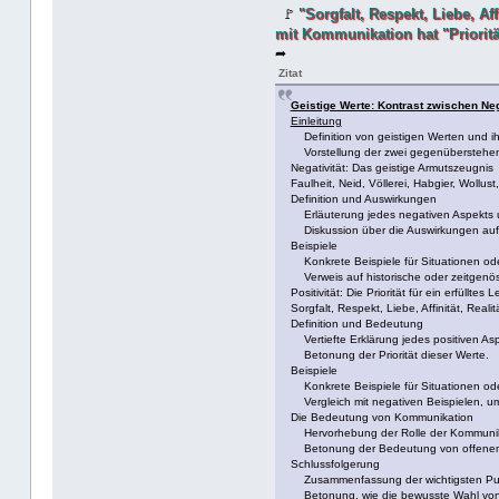
"Sorgfalt, Respekt, Liebe, Af
🚩
mit Kommunikation hat "Prioritä
➦
Zitat
Geistige Werte: Kontrast zwischen Nega
Einleitung
Definition von geistigen Werten und ih
Vorstellung der zwei gegenüberstehenden 
Negativität: Das geistige Armutszeugnis
Faulheit, Neid, Völlerei, Habgier, Woll
Definition und Auswirkungen
Erläuterung jedes negativen Aspekts u
Diskussion über die Auswirkungen auf 
Beispiele
Konkrete Beispiele für Situationen ode
Verweis auf historische oder zeitgenös
Positivität: Die Priorität für ein erfülltes 
Sorgfalt, Respekt, Liebe, Affinität, Rea
Definition und Bedeutung
Vertiefte Erklärung jedes positiven As
Betonung der Priorität dieser Werte.
Beispiele
Konkrete Beispiele für Situationen ode
Vergleich mit negativen Beispielen, um
Die Bedeutung von Kommunikation
Hervorhebung der Rolle der Kommunikat
Betonung der Bedeutung von offenem 
Schlussfolgerung
Zusammenfassung der wichtigsten Pu
Betonung, wie die bewusste Wahl von po