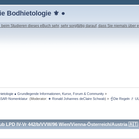
e Bodhietologie ⚜ ●
beim Studieren dieses eBuch sehr, sehr sorgfältig darauf, dass Sie niemals über e
ietologie ● Grundlegende Informationen, Kurse, Forum & Community
»
SSAR-Nomenklatur 
(Moderator:
★ Ronald Johannes deClaire Schwab
) »
☝Die Regeln 🚩 UL
b LPD IV-Vr 442/b/VVW/96 Wien/Vienna-Österreich/Austria 🇦🇹