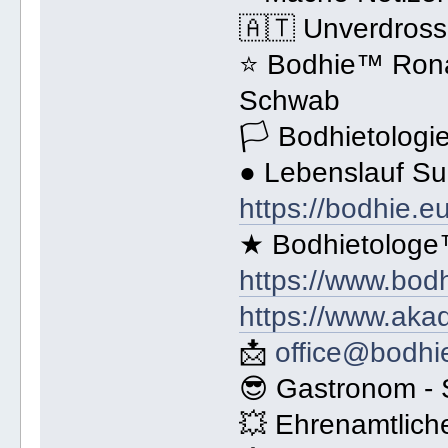
🇦🇹 Unverdross
⭐️ Bodhie™ Rona
Schwab
🏳 Bodhietologi
● Lebenslauf S
https://bodhie.e
★ Bodhietologe
https://www.bodh
https://www.aka
📩
office@bodhi
😎 Gastronom - 
💥 Ehrenamtlich