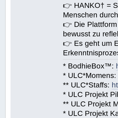
👉 HANKO† = Sym
Menschen durch 
👉 Die Plattform
bewusst zu refle
👉 Es geht um En
Erkenntnisproze
* BodhieBox™:
* ULC*Momens
** ULC*Staffs:
h
* ULC Projekt Pi
** ULC Projekt 
* ULC Projekt Ka