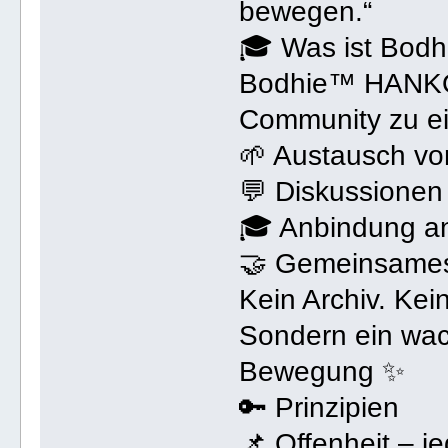
bewegen.“
🎓 Was ist Bo
Bodhie™ HANKO 
Community zu e
🌱 Austausch vo
💬 Diskussionen
🎓 Anbindung a
🤝 Gemeinsames
Kein Archiv. Kei
Sondern ein wac
Bewegung ✨
🔑 Prinzipien
📌 Offenheit – j