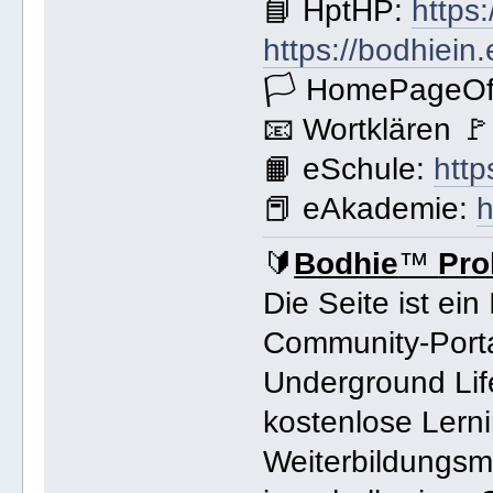
📘 HptHP:
https
https://bodhiein
🏳 HomePageOff
📧 Wortklären 
📙 eSchule:
http
📕 eAkademie:
h
🔰
Bodhie
™
Pro
Die Seite ist ein
Community-Porta
Underground Life
kostenlose Lerni
Weiterbildungsm