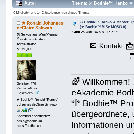
Autor
Thema: ⚔ Bodhie™ Hanko ★ 
(Gelesen 538 mal)
0 Mitglieder und 14 Gäste betrachten dieses Thema.
⚔ Bodhie™ Hanko ★ Master Op
★ Ronald Johannes
(⚜ Bodhie™ M.Sc.MOS/3.0)
deClaire Schwab
«
am:
26. Juni 2026, 01:18:27 »
🚭 Servus aus Wien/Vienna-
ÖsterReich/Austria-EU
.✉

Kontakt
Administrator
Sr. Mitglied

🌈 Willkommen!
Beiträge: 476
Karma: +98/-2
eAkademie Bodh
Geschlecht:
★ Bodhie™ Ronald "Ronnie"
*Ï* Bodhie™ Prol
Johannes deClaire Schwab
übergeordnete, 
Spamfilter spamfighter:
office@bodhie.eu
Informationen un
https://bodhie.eu