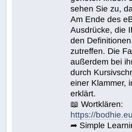
sehen Sie zu, d
Am Ende des eBu
Ausdrücke, die Ih
den Definitione
zutreffen. Die 
außerdem bei ihr
durch Kursivsch
einer Klammer, i
erklärt.
📖 Wortklären:
https://bodhie.e
➦ Simple Learni