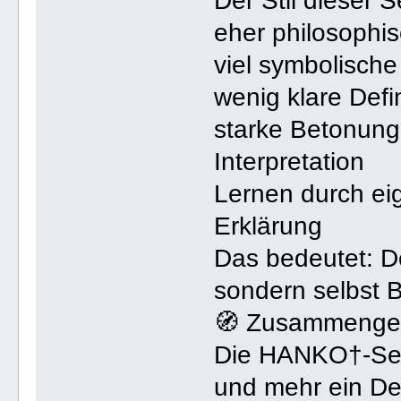
Der Stil dieser S
eher philosophisc
viel symbolisch
wenig klare Defi
starke Betonung
Interpretation
Lernen durch eig
Erklärung
Das bedeutet: De
sondern selbst 
🧭 Zusammenge
Die HANKO†-Seit
und mehr ein D