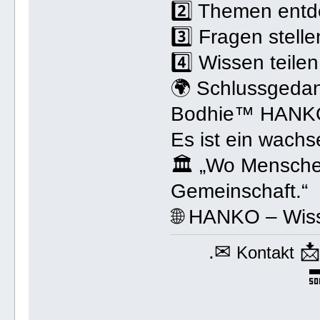
2️⃣ Themen ent
3️⃣ Fragen stelle
4️⃣ Wissen teil
🌍 Schlussgeda
Bodhie™ HANKO i
Es ist ein wach
🏛 „Wo Menschen
Gemeinschaft.“
🌐 HANKO – Wiss
.✉

Kontakt
