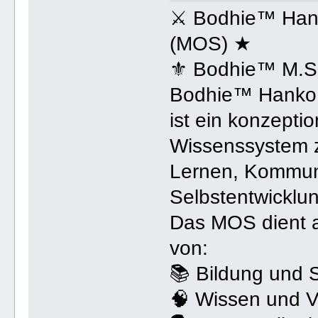
⚔ Bodhie™ Hank
(MOS) ★
⚜ Bodhie™ M.S
Bodhie™ Hanko 
ist ein konzepti
Wissenssystem z
Lernen, Kommuni
Selbstentwicklu
Das MOS dient al
von:
📚 Bildung und 
🧠 Wissen und V