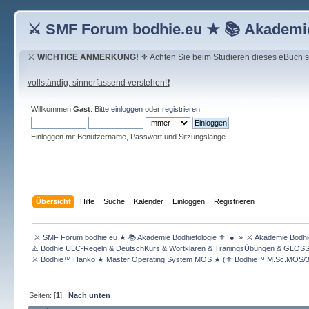
⚔ SMF Forum bodhie.eu ★ 📚 Akademie
⚔
WICHTIGE ANMERKUNG!
⚜ Achten Sie beim Studieren dieses eBuch seh
vollständig, sinnerfassend verstehen!❗
Willkommen
Gast
. Bitte
einloggen
oder
registrieren
.
Einloggen mit Benutzername, Passwort und Sitzungslänge
Übersicht
Hilfe
Suche
Kalender
Einloggen
Registrieren
 ⚔ SMF Forum bodhie.eu ★ 📚 Akademie Bodhietologie ⚜  ● 
»
⚔ Akademie Bodhie
⚠️ Bodhie ULC-Regeln & DeutschKurs & Wortklären & TraningsÜbungen & GLOS
⚔ Bodhie™ Hanko ★ Master Operating System MOS ★ (⚜ Bodhie™ M.Sc.MOS/3
Seiten: [
1
]
Nach unten