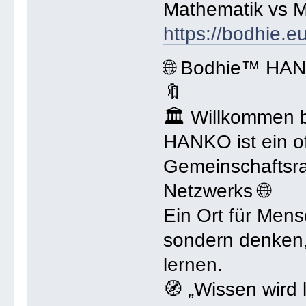
Mathematik vs 
https://bodhie.e
🌐 Bodhie™ HA
🔖
🏛 Willkommen
HANKO ist ein of
Gemeinschaftsr
Netzwerks 🌐
Ein Ort für Mens
sondern denken,
lernen.
🧭 „Wissen wird