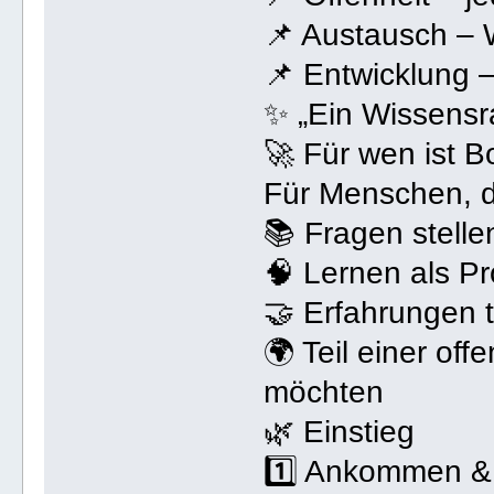
📌 Austausch – W
📌 Entwicklung 
✨ „Ein Wissensr
🚀 Für wen ist
Für Menschen, d
📚 Fragen stelle
🧠 Lernen als P
🤝 Erfahrungen t
🌍 Teil einer of
möchten
🌿 Einstieg
1️⃣ Ankommen & 