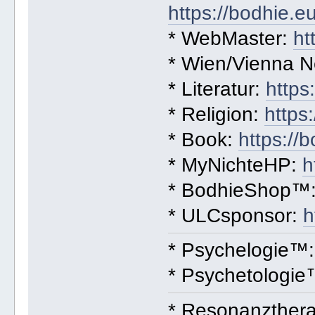
https://bodhie.
* WebMaster:
ht
* Wien/Vienna 
* Literatur:
https
* Religion:
https
* Book:
https://
* MyNichteHP:
h
* BodhieShop™
* ULCsponsor:
h
* Psychelogie™
* Psychetologi
* Resonanzthera