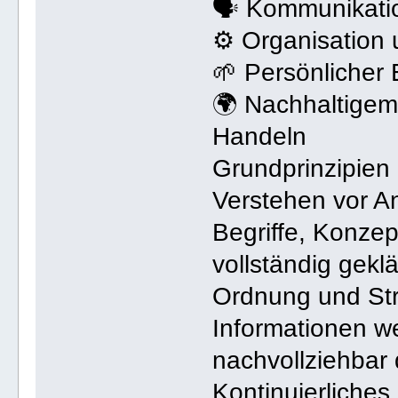
🗣 Kommunikati
⚙ Organisation
🌱 Persönlicher 
🌍 Nachhaltige
Handeln
Grundprinzipien
Verstehen vor 
Begriffe, Konz
vollständig gekl
Ordnung und Str
Informationen we
nachvollziehbar 
Kontinuierliches