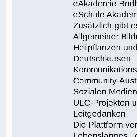
eAkademie Bodh
eSchule Akade
Zusätzlich gibt 
Allgemeiner Bil
Heilpflanzen un
Deutschkursen
Kommunikation
Community-Aus
Sozialen Medien
ULC-Projekten un
Leitgedanken
Die Plattform ve
Lebenslanges L