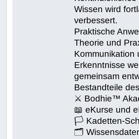
Wissen wird fort
verbessert.
Praktische Anwe
Theorie und Pra
Kommunikation 
Erkenntnisse we
gemeinsam entwi
Bestandteile d
⚔ Bodhie™ Aka
📖 eKurse und 
🏳 Kadetten-Sch
🗂 Wissensdate