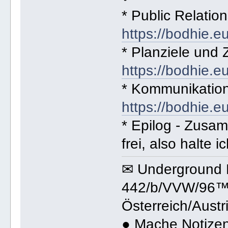
* Public Relation
https://bodhie.e
* Planziele und Z
https://bodhie.e
* Kommunikation
https://bodhie.e
* Epilog - Zusa
frei, also halte ic
✉ Underground 
442/b/VVW/96™ 
Österreich/Austr
● Mache Notizen