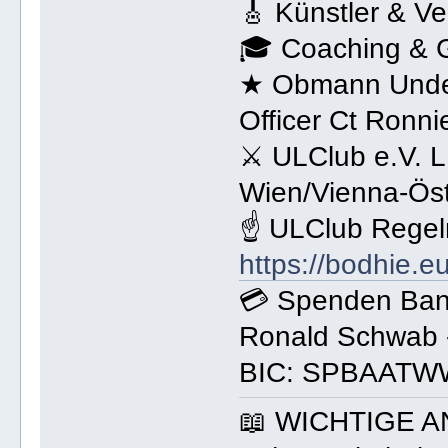
🎸 Künstler & Ve
🎓 Coaching & G
★ Obmann Under
Officer Ct Ronn
⚔ ULClub e.V. 
Wien/Vienna-Öst
☝ ULClub Regel
https://bodhie.e
💳 Spenden Ba
Ronald Schwab 
BIC: SPBAATW
📖 WICHTIGE 