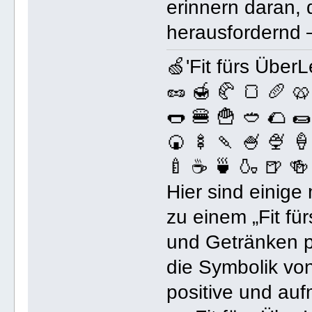
erinnern daran, 
herausfordernd – 
🍏'Fit fürs ÜberL
🥜 🍯 🥐 🍞 🥖 🥨
🌭 🍔 🍟 🥙 🌮 🌯
🍘 🍢 🍡 🍧 🍨 🍦
🍼 ☕️ 🍵 🍶 🍺 🍻 
Hier sind einige
zu einem „Fit fü
und Getränken p
die Symbolik vo
positive und auf