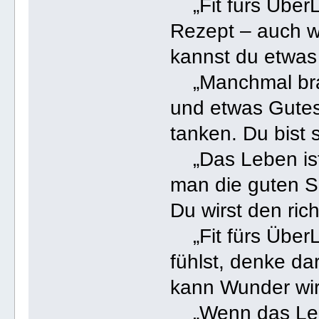
„Fit fürs ÜberL
Rezept – auch we
kannst du etwas
„Manchmal brau
und etwas Gutes
tanken. Du bist s
„Das Leben ist 
man die guten S
Du wirst den ric
„Fit fürs ÜberL
fühlst, denke da
kann Wunder wir
„Wenn das Lebe