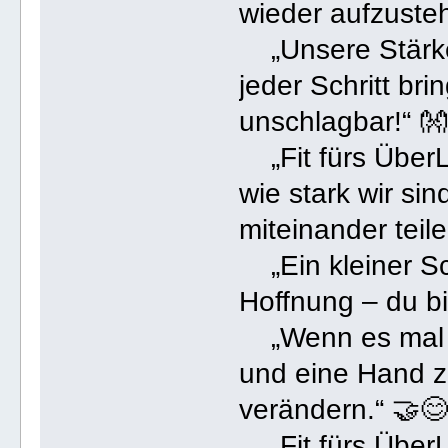
wieder aufzusteh
„Unsere Stärke l
jeder Schritt br
unschlagbar!“ 
„Fit fürs ÜberL
wie stark wir sin
miteinander teil
„Ein kleiner Sch
Hoffnung – du bis
„Wenn es mal s
und eine Hand z
verändern.“ 🤝
„Fit fürs Über