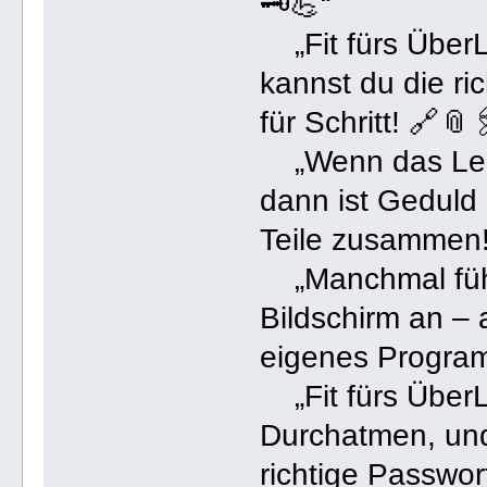
🗝️💪“
„Fit fürs ÜberL
kannst du die ri
für Schritt! 🔗📎🖇
„Wenn das Leben
dann ist Geduld
Teile zusammen!
„Manchmal fühlt
Bildschirm an – 
eigenes Programm
„Fit fürs ÜberL
Durchatmen, und
richtige Passwort 