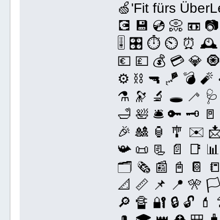
🍏'Fit fürs ÜberLeb
💽 💾 💿 📀 📼 📷 
🎚️ 🎛️ ⏱️ ⏲ ⏰ 🕰️ 
💶 💷 💰 💳 💎 🧿
⚙️ ⛓️ 🔫 🪁 💣 🧨 
⚗️ 🔭 🔬 🕳️ 🦯 🩺
🛁 🛀 🛎️ 🔑 🗝️ 
🎉 🎎 🏮 🎐 ✉️ 
📯 📜 📃 📄 📑 📊 
🗂️ 🗞️ 📰 📓 📔 
📐 📏 📌 📍 🎌 🏳️ 
🔎 🔏 🔐 🔒 🔓 💄