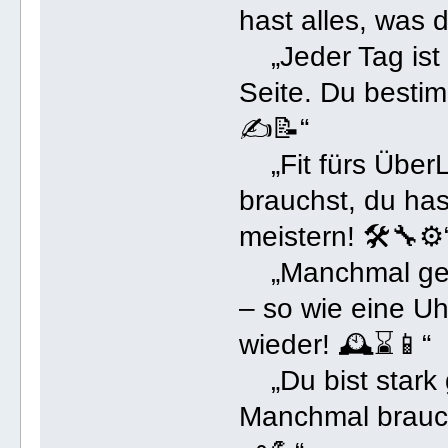
hast alles, was 
„Jeder Tag ist e
Seite. Du bestim
✍️📝“
„Fit fürs Über
brauchst, du has
meistern! 🛠️🔧⚙️
„Manchmal geht 
– so wie eine U
wieder! 🕰️⌛️📱“
„Du bist stark 
Manchmal braucht