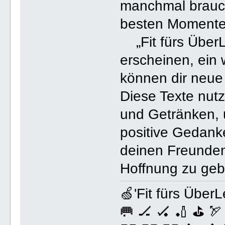
manchmal brauch
besten Momente z
„Fit fürs Über
erscheinen, ein
können dir neue
Diese Texte nut
und Getränken,
positive Gedanke
deinen Freunden
Hoffnung zu geb
🍏'Fit fürs ÜberL
🥅 🏒 🏑 🏏 ⛳️ 🏹 