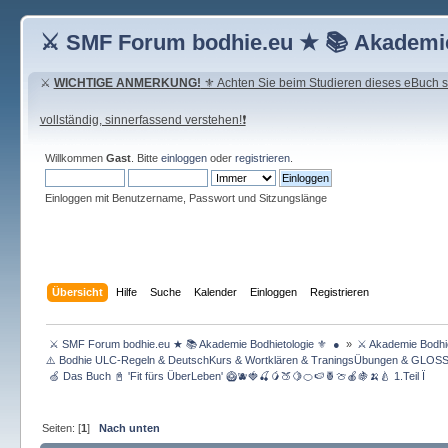
⚔ SMF Forum bodhie.eu ★ 📚 Akademie
⚔
WICHTIGE ANMERKUNG!
⚜ Achten Sie beim Studieren dieses eBuch seh
vollständig, sinnerfassend verstehen!❗
Willkommen
Gast
. Bitte
einloggen
oder
registrieren
.
Einloggen mit Benutzername, Passwort und Sitzungslänge
Übersicht
Hilfe
Suche
Kalender
Einloggen
Registrieren
 ⚔ SMF Forum bodhie.eu ★ 📚 Akademie Bodhietologie ⚜  ● 
»
⚔ Akademie Bodhie
⚠️ Bodhie ULC-Regeln & DeutschKurs & Wortklären & TraningsÜbungen & GLOS
 🍏 Das Buch 📓 'Fit fürs ÜberLeben' 🥝🫐🍓🍒🥭🍑🍋🍊🍉🍍🍈🍎🍇🍌🍐 1.Teil Ï 
Seiten: [
1
]
Nach unten