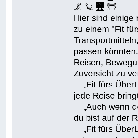
🌌 🪐 🌉 🌁
Hier sind einige
zu einem "Fit fü
Transportmittel
passen könnten.
Reisen, Bewegun
Zuversicht zu ver
„Fit fürs ÜberL
jede Reise bringt
„Auch wenn der 
du bist auf der 
„Fit fürs ÜberL