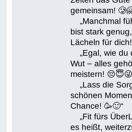
gemeinsam! 🥲
„Manchmal fühlt
bist stark genug
Lächeln für dich
„Egal, wie du d
Wut – alles geh
meistern! 😔😇😜
„Lass die Sorge
schönen Momente
Chance! 🥳🙂“
„Fit fürs ÜberLe
es heißt, weite