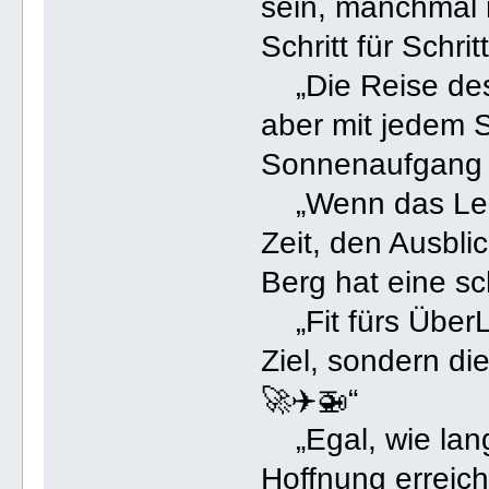
sein, manchmal 
Schritt für Schritt.
„Die Reise des
aber mit jedem 
Sonnenaufgang n
„Wenn das Lebe
Zeit, den Ausbli
Berg hat eine sc
„Fit fürs ÜberL
Ziel, sondern di
🚀✈️🚁“
„Egal, wie lang 
Hoffnung erreich