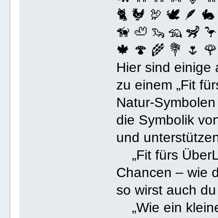
🐈 🐓 🦃 🕊️ 🪶 🐇
🦮 🦥 🦦 🦡 🦨 🦩
🍁 🍄 🌾 💐 🌷 🌹
Hier sind einige
zu einem „Fit fü
Natur-Symbolen 
die Symbolik von
und unterstützen
„Fit fürs ÜberL
Chancen – wie d
so wirst auch du
„Wie ein kleine