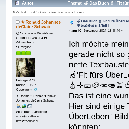
Autor
Thema: 🍏 Das Buch 📓 'Fit für
mal)
0 Mitglieder und 6 Gäste betrachten dieses Thema.
🍏 Das Buch 📓 'Fit fürs ÜberLe
★ Ronald Johannes
🍍🍈🍎🍇🍌🍐 1.Teil Ï
deClaire Schwab
«
am:
07. September 2024, 18:38:40 »
🚭 Servus aus Wien/Vienna-
ÖsterReich/Austria-EU
Ich möchte mei
Administrator
Sr. Mitglied
gerade nicht so 
nette Textbauste
🍏'Fit fürs Übe
Beiträge: 476
🍐✛🥒🥔🥕🥑🫒
Karma: +98/-2
Geschlecht:
Das ist eine wun
★ Bodhie™ Ronald "Ronnie"
Johannes deClaire Schwab
Hier sind einige 
Spamfilter spamfighter:
ÜberLeben“-Bil
office@bodhie.eu
https://bodhie.eu
könnten: