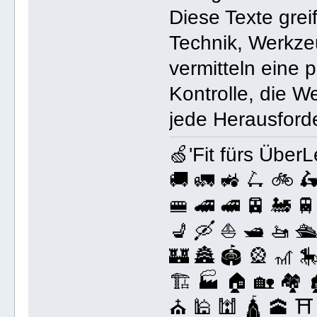
Diese Texte grei
Technik, Werkze
vermitteln eine 
Kontrolle, die 
jede Herausford
🍏'Fit fürs ÜberL
🚚 🚛 🚜 🛴 🚲 🛵
🚝 🚄 🚅 🚈 🚂 🚆
💺 🛶 ⛵️ 🛥️ 🚤 🛳
🏰 🏯 🏟️ 🎡 🎢 🎠
🏗️ 🏭 🏠 🏡 🏘️ 
⛪️ 🕌 🕍 🛕 🕋 ⛩️