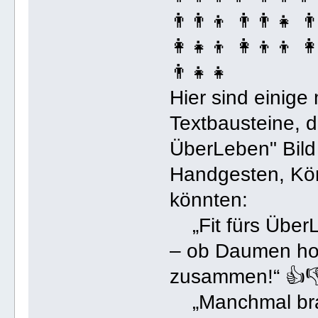
👨‍👨‍👦 👨‍👨‍👧 👨
👩‍👧‍👦 👩‍👦‍👦 👩
👨‍👧‍👧
Hier sind einige
Textbausteine, di
ÜberLeben" Bild
Handgesten, Kör
könnten:
„Fit fürs ÜberL
– ob Daumen hoc
zusammen!“ 👍
„Manchmal brau