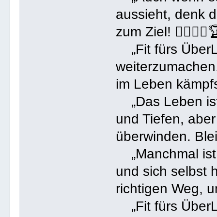
aussieht, denk d
zum Ziel! 🏋️‍♀️🚴‍♀️
„Fit fürs Über
weiterzumachen.
im Leben kämpfst
„Das Leben ist 
und Tiefen, aber
überwinden. Bleib s
„Manchmal ist e
und sich selbst 
richtigen Weg, u
„Fit fürs ÜberL