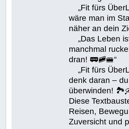
„Fit fürs ÜberL
wäre man im Stau
näher an dein Zie
„Das Leben ist 
manchmal ruckelt
dran! 🚃🚞🚝“
„Fit fürs ÜberL
denk daran – du 
überwinden! 🏞️
Diese Textbaust
Reisen, Bewegu
Zuversicht und p