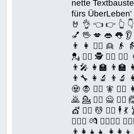
nette Textbauste
fürs ÜberLeben' 
🤘 👌 👈 👉 👆 👇
💅 🖖 💋 👄 👅 👂
👨 👩 👱‍♀️ 👱 👴 👵 
💂 🕵️‍♀️ 🕵️ 👩‍⚕️ 
👨‍🎤 👩‍🏫 👨‍🏫 
👨‍🔧 👩‍🔬 👨‍🔬 👩
🧟 🧛 🧛‍♀️ 🧚 🧚‍♂️
🙇 💁 💁‍♂️ 🙅 🙅‍♂️ 🙆 
💇 💇‍♂️ 💆 💆‍♂️ 🕴 💃
👨‍❤️‍👨 💏 👩‍❤️‍💋‍👩 
👨‍👩‍👧‍👧 👩‍👩‍👦