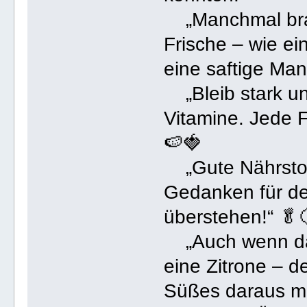
„Manchmal brau
Frische – wie ei
eine saftige Man
„Bleib stark un
Vitamine. Jede F
🍉🍓
„Gute Nährstoff
Gedanken für den
überstehen!“ 🥬
„Auch wenn das
eine Zitrone – 
Süßes daraus m