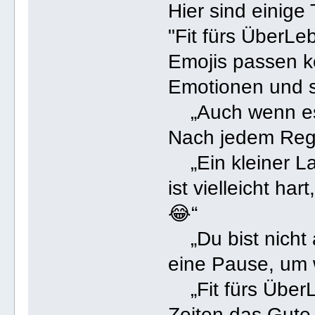
Hier sind einige
"Fit fürs ÜberLe
Emojis passen kö
Emotionen und so
„Auch wenn es m
Nach jedem Reg
„Ein kleiner L
ist vielleicht h
😂“
„Du bist nicht a
eine Pause, um 
„Fit fürs ÜberL
Zeiten das Gute