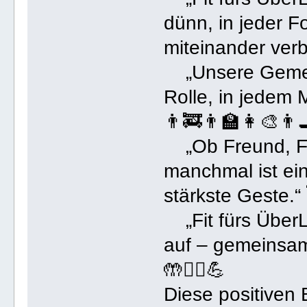
dünn, in jeder F
miteinander ver
„Unsere Gemeins
Rolle, in jedem 
👨‍🚒👨‍🏫👩‍🎨👨‍
„Ob Freund, Fa
manchmal ist ein 
stärkste Geste.“
„Fit fürs ÜberL
auf – gemeinsam
🤲🏃‍♀️💪
Diese positiven 