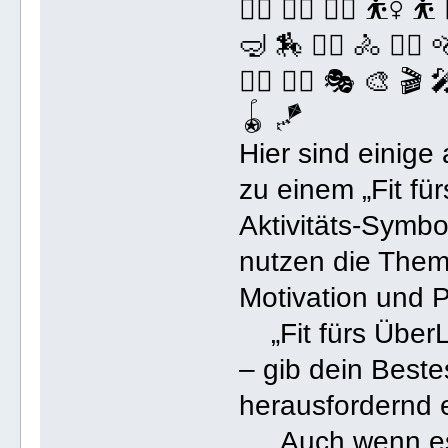
🤼‍♂️ 🤸‍♀️ 🤸‍♂️ ⛹️‍♀️ ⛹️ 
🤿 🏇 🚴‍♀️ 🚴 🚵‍♀
🤹‍♀️ 🤹‍♂️ 🎭 🎨 
🪀 🪁
Hier sind einige
zu einem „Fit fü
Aktivitäts-Symb
nutzen die The
Motivation und Po
„Fit fürs ÜberL
– gib dein Beste
herausfordernd e
„Auch wenn es 