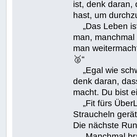
ist, denk daran,
hast, um durchzuhalt
„Das Leben ist 
man, manchmal g
man weitermacht.
🥈“
„Egal wie schwe
denk daran, dass
macht. Du bist ei
„Fit fürs ÜberL
Straucheln gerät
Die nächste Runde 
„Manchmal brau