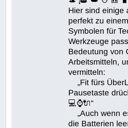
🎩 🎓 👑 ⛑ 🎒 🧳 
Hier sind einige
perfekt zu einem
Symbolen für Te
Werkzeuge passe
Bedeutung von 
Arbeitsmitteln, 
vermitteln:
„Fit fürs Über
Pausetaste drück
💻⌚️🔌“
„Auch wenn es 
die Batterien lee