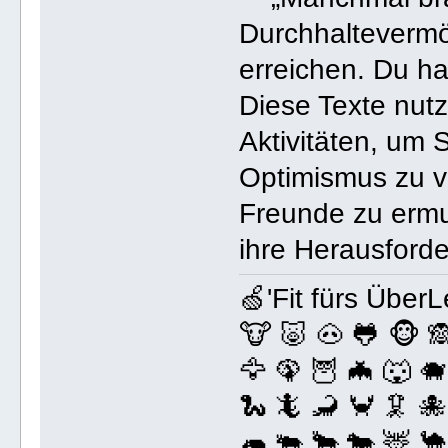
Durchhaltevermö
erreichen. Du ha
Diese Texte nut
Aktivitäten, um 
Optimismus zu ve
Freunde zu ermu
ihre Herausford
🍏'Fit fürs ÜberL
🐮 🐷 🐽 🐸 🐵 
🦅 🦚 🦉 🦇 🐺 🐗
🐍 🦎 🦂 🦀 🦑 🐙
🦛 🐃 🐂 🐄 🦌 🐪