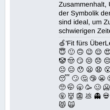
Zusammenhalt, U
der Symbolik de
sind ideal, um 
schwierigen Zeit
🍏'Fit fürs Über
😇 🙂 🙃 😉 😌 
🤡 🤠 😏 😒 😞 
😐 😑 😯 😦 😧 
😴 🙄 🤔 🤥 😬 
🥺 🤭 🥱 🥳 🥴 🥶
🤬 👹 👺 💩 👻 💀
😾 🙀