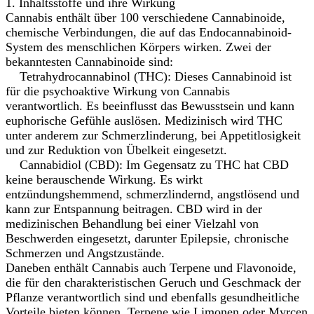
1. Inhaltsstoffe und ihre Wirkung
Cannabis enthält über 100 verschiedene Cannabinoide,
chemische Verbindungen, die auf das Endocannabinoid-
System des menschlichen Körpers wirken. Zwei der
bekanntesten Cannabinoide sind:
Tetrahydrocannabinol (THC): Dieses Cannabinoid ist
für die psychoaktive Wirkung von Cannabis
verantwortlich. Es beeinflusst das Bewusstsein und kann
euphorische Gefühle auslösen. Medizinisch wird THC
unter anderem zur Schmerzlinderung, bei Appetitlosigkeit
und zur Reduktion von Übelkeit eingesetzt.
Cannabidiol (CBD): Im Gegensatz zu THC hat CBD
keine berauschende Wirkung. Es wirkt
entzündungshemmend, schmerzlindernd, angstlösend und
kann zur Entspannung beitragen. CBD wird in der
medizinischen Behandlung bei einer Vielzahl von
Beschwerden eingesetzt, darunter Epilepsie, chronische
Schmerzen und Angstzustände.
Daneben enthält Cannabis auch Terpene und Flavonoide,
die für den charakteristischen Geruch und Geschmack der
Pflanze verantwortlich sind und ebenfalls gesundheitliche
Vorteile bieten können. Terpene wie Limonen oder Myrcen