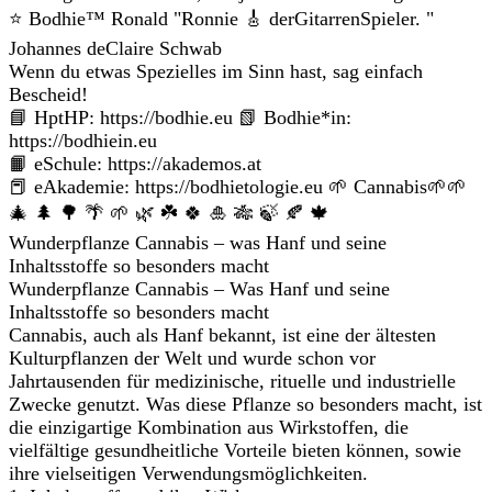
⭐️ Bodhie™ Ronald "Ronnie 🎸 derGitarrenSpieler. "
Johannes deClaire Schwab
Wenn du etwas Spezielles im Sinn hast, sag einfach
Bescheid!
📘 HptHP: https://bodhie.eu 📗 Bodhie*in:
https://bodhiein.eu
📙 eSchule: https://akademos.at
📕 eAkademie: https://bodhietologie.eu 🌱 Cannabis🌱🌱
🎄 🌲 🌳 🌴 🌱 🌿 ☘️ 🍀 🎍 🎋 🍃 🍂 🍁
Wunderpflanze Cannabis – was Hanf und seine
Inhaltsstoffe so besonders macht
Wunderpflanze Cannabis – Was Hanf und seine
Inhaltsstoffe so besonders macht
Cannabis, auch als Hanf bekannt, ist eine der ältesten
Kulturpflanzen der Welt und wurde schon vor
Jahrtausenden für medizinische, rituelle und industrielle
Zwecke genutzt. Was diese Pflanze so besonders macht, ist
die einzigartige Kombination aus Wirkstoffen, die
vielfältige gesundheitliche Vorteile bieten können, sowie
ihre vielseitigen Verwendungsmöglichkeiten.