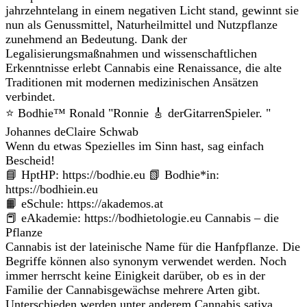
jahrzehntelang in einem negativen Licht stand, gewinnt sie
nun als Genussmittel, Naturheilmittel und Nutzpflanze
zunehmend an Bedeutung. Dank der
Legalisierungsmaßnahmen und wissenschaftlichen
Erkenntnisse erlebt Cannabis eine Renaissance, die alte
Traditionen mit modernen medizinischen Ansätzen
verbindet.
⭐️ Bodhie™ Ronald "Ronnie 🎸 derGitarrenSpieler. "
Johannes deClaire Schwab
Wenn du etwas Spezielles im Sinn hast, sag einfach
Bescheid!
📘 HptHP: https://bodhie.eu 📗 Bodhie*in:
https://bodhiein.eu
📙 eSchule: https://akademos.at
📕 eAkademie: https://bodhietologie.eu Cannabis – die
Pflanze
Cannabis ist der lateinische Name für die Hanfpflanze. Die
Begriffe können also synonym verwendet werden. Noch
immer herrscht keine Einigkeit darüber, ob es in der
Familie der Cannabisgewächse mehrere Arten gibt.
Unterschieden werden unter anderem Cannabis sativa,