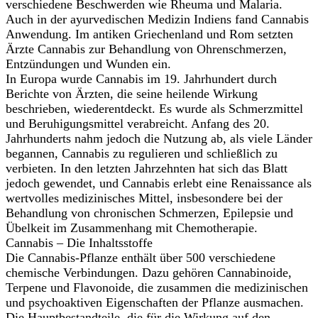
verschiedene Beschwerden wie Rheuma und Malaria.
Auch in der ayurvedischen Medizin Indiens fand Cannabis
Anwendung. Im antiken Griechenland und Rom setzten
Ärzte Cannabis zur Behandlung von Ohrenschmerzen,
Entzündungen und Wunden ein.
In Europa wurde Cannabis im 19. Jahrhundert durch
Berichte von Ärzten, die seine heilende Wirkung
beschrieben, wiederentdeckt. Es wurde als Schmerzmittel
und Beruhigungsmittel verabreicht. Anfang des 20.
Jahrhunderts nahm jedoch die Nutzung ab, als viele Länder
begannen, Cannabis zu regulieren und schließlich zu
verbieten. In den letzten Jahrzehnten hat sich das Blatt
jedoch gewendet, und Cannabis erlebt eine Renaissance als
wertvolles medizinisches Mittel, insbesondere bei der
Behandlung von chronischen Schmerzen, Epilepsie und
Übelkeit im Zusammenhang mit Chemotherapie.
Cannabis – Die Inhaltsstoffe
Die Cannabis-Pflanze enthält über 500 verschiedene
chemische Verbindungen. Dazu gehören Cannabinoide,
Terpene und Flavonoide, die zusammen die medizinischen
und psychoaktiven Eigenschaften der Pflanze ausmachen.
Die Hauptbestandteile, die für die Wirkung auf den