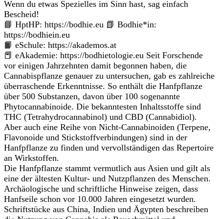
Wenn du etwas Spezielles im Sinn hast, sag einfach
Bescheid!
📘 HptHP: https://bodhie.eu 📗 Bodhie*in:
https://bodhiein.eu
📙 eSchule: https://akademos.at
📕 eAkademie: https://bodhietologie.eu Seit Forschende
vor einigen Jahrzehnten damit begonnen haben, die
Cannabispflanze genauer zu untersuchen, gab es zahlreiche
überraschende Erkenntnisse. So enthält die Hanfpflanze
über 500 Substanzen, davon über 100 sogenannte
Phytocannabinoide. Die bekanntesten Inhaltsstoffe sind
THC (Tetrahydrocannabinol) und CBD (Cannabidiol).
Aber auch eine Reihe von Nicht-Cannabinoiden (Terpene,
Flavonoide und Stickstoffverbindungen) sind in der
Hanfpflanze zu finden und vervollständigen das Repertoire
an Wirkstoffen.
Die Hanfpflanze stammt vermutlich aus Asien und gilt als
eine der ältesten Kultur- und Nutzpflanzen des Menschen.
Archäologische und schriftliche Hinweise zeigen, dass
Hanfseile schon vor 10.000 Jahren eingesetzt wurden.
Schriftstücke aus China, Indien und Ägypten beschreiben