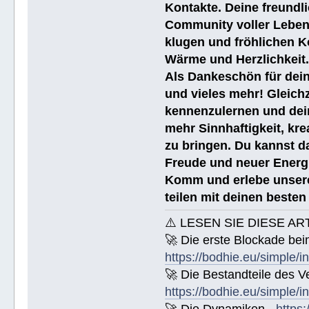
Kontakte. Deine freundli
Community voller Leben
klugen und fröhlichen K
Wärme und Herzlichkeit
Als Dankeschön für dein
und vieles mehr! Gleich
kennenzulernen und dei
mehr Sinnhaftigkeit, kre
zu bringen. Du kannst da
Freude und neuer Energi
Komm und erlebe unsere
teilen mit deinen beste
⚠️ LESEN SIE DIESE AR
🚀 Die erste Blockade bei
https://bodhie.eu/simple/i
🚀 Die Bestandteile des Ve
https://bodhie.eu/simple/i
🚀 Die Dynamiken -
https: