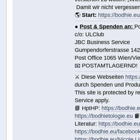
Damit wir nicht vergessen
🌎
Start:
https://bodhie.eu
●
Post & Spenden an:
Po
c/o: ULClub
JBC Business Service
Gumpendorferstrasse 14
Post Office 1065 Wien/Vie
📧 POSTAMTLAGERND!
⚔ Diese Webseiten
https
durch Spenden und Produk
This site is protected by
Service apply.
📘 HptHP:
https://bodhie.
https://bodhietologie.eu

Literatur:
https://bodhie.e
https://bodhie.eu/faceboo
https://bodhie.eu/Nicole.