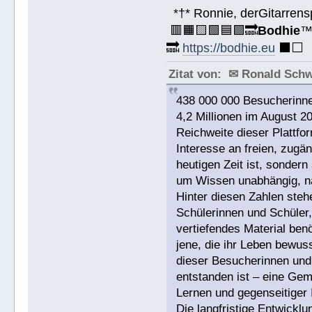
*†* Ronnie, derGitarrens
🟥🟧🟨🟩🟦🟪🔜
Bodhie
🔜
https://bodhie.eu
⬛️⬜️
Zitat von: ✉ Ronald Sch
438 000 000 Besucherinne
4,2 Millionen im August 2
Reichweite dieser Plattfor
Interesse an freien, zugän
heutigen Zeit ist, sonde
um Wissen unabhängig, na
Hinter diesen Zahlen ste
Schülerinnen und Schüler,
vertiefendes Material benö
jene, die ihr Leben bewuss
dieser Besucherinnen und 
entstanden ist – eine Gem
Lernen und gegenseitiger I
Die langfristige Entwicklu