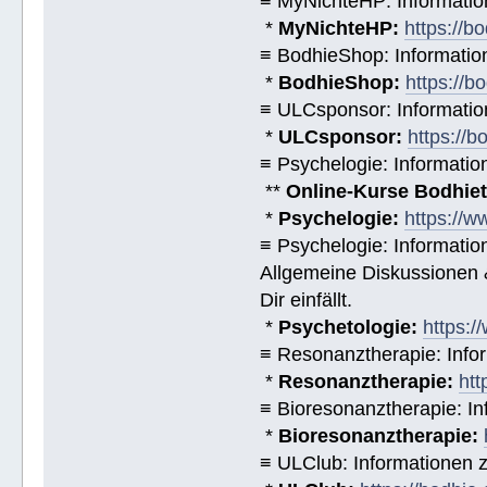
≡ MyNichteHP: Informatio
*
MyNichteHP:
https://b
≡ BodhieShop: Informati
*
BodhieShop:
https://b
≡ ULCsponsor: Informatio
*
ULCsponsor:
https://b
≡ Psychelogie: Informatio
**
Online-Kurse Bodhieto
*
Psychelogie:
https://w
≡ Psychelogie: Informatio
Allgemeine Diskussionen &
Dir einfällt.
*
Psychetologie:
https:/
≡ Resonanztherapie: Info
*
Resonanztherapie:
htt
≡ Bioresonanztherapie: In
*
Bioresonanztherapie:
≡ ULClub: Informationen