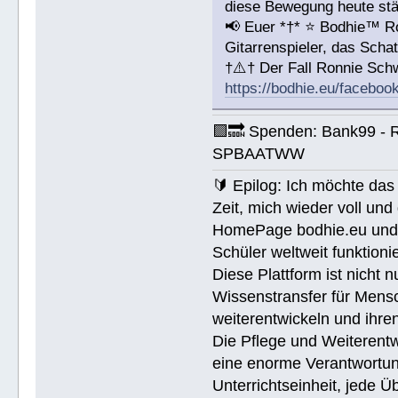
diese Bewegung heute stär
📢 Euer *†* ⭐️ Bodhie™ R
Gitarrenspieler, das Sc
†⚠️† Der Fall Ronnie Sc
https://bodhie.eu/faceboo
🟪🔜 Spenden: Bank99 - 
SPBAATWW
🔰 Epilog: Ich möchte das 
Zeit, mich wieder voll un
HomePage bodhie.eu und di
Schüler weltweit funktionie
Diese Plattform ist nicht 
Wissenstransfer für Mensc
weiterentwickeln und ihren
Die Pflege und Weiterentw
eine enorme Verantwortung.
Unterrichtseinheit, jede 