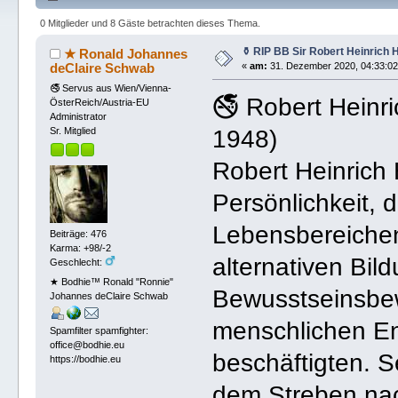
0 Mitglieder und 8 Gäste betrachten dieses Thema.
⚱ RIP BB Sir Robert Heinric
★ Ronald Johannes
deClaire Schwab
«
am:
31. Dezember 2020, 04:33:02
🚭 Servus aus Wien/Vienna-
🚭 Robert Hein
ÖsterReich/Austria-EU
Administrator
1948)
Sr. Mitglied
Robert Heinrich
Persönlichkeit, 
Lebensbereichen
Beiträge: 476
Karma: +98/-2
alternativen Bil
Geschlecht:
★ Bodhie™ Ronald "Ronnie"
Bewusstseinsbew
Johannes deClaire Schwab
menschlichen En
Spamfilter spamfighter:
office@bodhie.eu
beschäftigten. 
https://bodhie.eu
dem Streben nach