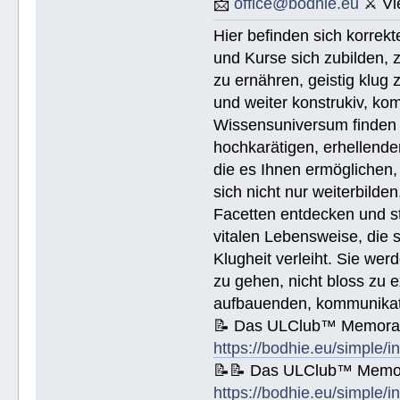
📩
office@bodhie.eu
⚔ Vie
🚀 Lösungen für eine gefährliche 
🚀 Ethik unjd die Zustände - http
Hier befinden sich korrek
🚀 Integrität und Ehrlichkeit - h
🚀 🟡 Wie Sie jemandem helfen kön
und Kurse sich zubilden, z
Wie Sie jemandem helfen können - 
🚀 Werkzeuge für den Arbeitsplatz
zu ernähren, geistig klug 
🚀 Die Ehe - https://bodhie.eu/si
und weiter konstrukiv, kom
🚀 Kinder - https://bodhie.eu/sim
🚀 Ermittlung und ihr Gebrauch - 
Wissensuniversum finden S
🚀 Grundlagen des Organisieren - 
🚀 Public Relations - https://bod
hochkarätigen, erhellend
🚀 Planziele und Ziele- https://b
die es Ihnen ermöglichen, 
🚀 Kommunikation - https://bodhie
sich nicht nur weiterbild
Name (BlockBuchStaben)/eMail Addi
Facetten entdecken und stu
vitalen Lebensweise, die
Spende € ______.- liegt bei!
Klugheit verleiht. Sie we
zu gehen, nicht bloss zu e
aufbauenden, kommunikati
📝 Das ULClub™ Memoran
https://bodhie.eu/simple/i
📝📝 Das ULClub™ Memor
https://bodhie.eu/simple/i