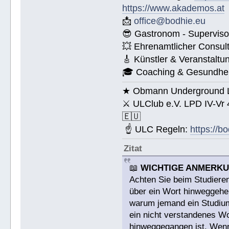
https://www.akademos.at
📩
office@bodhie.eu
😎 Gastronom - Superviso
💥 Ehrenamtlicher Consul
🎸 Künstler & Veranstaltu
🎓 Coaching & Gesundheit
★ Obmann Underground Li
⚔ ULClub e.V. LPD IV-Vr
🇪🇺
☝ ULC Regeln:
https://b
Zitat
📖
WICHTIGE ANMERK
Achten Sie beim Studieren
über ein Wort hinweggehen
warum jemand ein Studium a
ein nicht verstandenes W
hinweggegangen ist. Wenn 