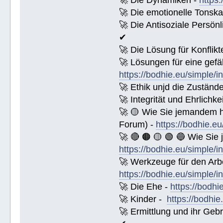
🚀 Die emotionelle Tonska
🚀 Die Antisoziale Persönl
✔
🚀 Die Lösung für Konflikt
🚀 Lösungen für eine gefä
https://bodhie.eu/simple/i
🚀 Ethik unjd die Zuständ
🚀 Integrität und Ehrlichke
🚀 🟡 Wie Sie jemandem 
Forum) -
https://bodhie.e
🚀 🔴 🟠 🟡 🟢 🔵 Wie Sie
https://bodhie.eu/simple/i
🚀 Werkzeuge für den Arbe
https://bodhie.eu/simple/i
🚀 Die Ehe -
https://bodhi
🚀 Kinder -
https://bodhie
🚀 Ermittlung und ihr Geb