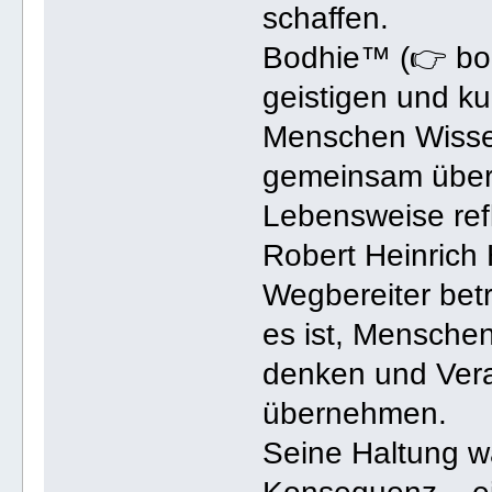
schaffen.
Bodhie™ (👉 bodh
geistigen und ku
Menschen Wissen
gemeinsam über
Lebensweise refl
Robert Heinrich H
Wegbereiter betr
es ist, Mensche
denken und Vera
übernehmen.
Seine Haltung wa