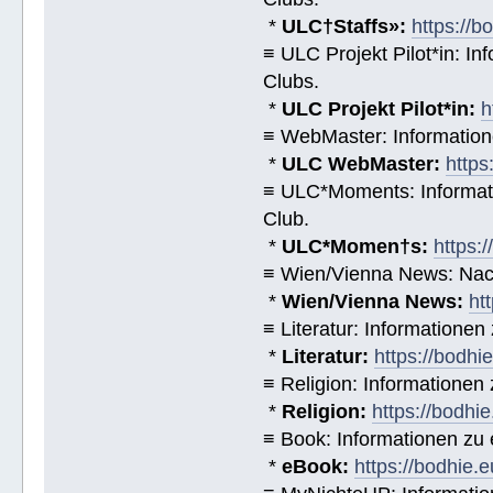
*
ULC†Staffs»:
https://
≡ ULC Projekt Pilot*in: I
Clubs.
*
ULC Projekt Pilot*in:
h
≡ WebMaster: Informatio
*
ULC WebMaster:
https
≡ ULC*Moments: Informat
Club.
*
ULC*Momen†s:
https:
≡ Wien/Vienna News: Nach
*
Wien/Vienna News:
ht
≡ Literatur: Informatione
*
Literatur:
https://bodhi
≡ Religion: Informationen
*
Religion:
https://bodhie
≡ Book: Informationen zu
*
eBook:
https://bodhie.