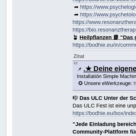
➦
https://www.psychelogi
➦
https://www.psychetolo
https://www.resonanzther
https://bio.resonanztherap
🪴
Heilpflanzen 📗 "Das 
https://bodhie.eu/in/comm
Zitat
.★ Deine eige
📌
Installatión Simple Mach
✪ Unsere eWerkzeuge:
h
🎼
Das ULC Unter der S
Das ULC Fest ist eine un
https://bodhie.eu/box/inde
"Jede Einladung bereich
Community-Plattform fü