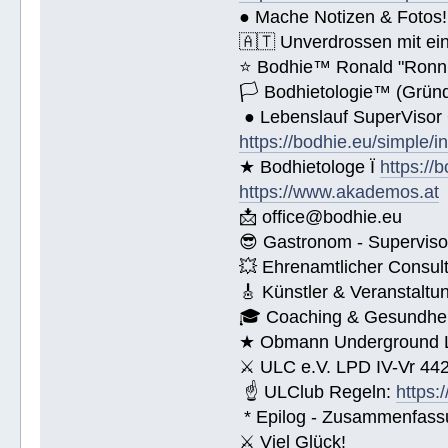
● Mache Notizen & Fotos!
🇦🇹 Unverdrossen mit ei
⭐️ Bodhie™ Ronald "Ronn
🏳 Bodhietologie™ (Gründ
● Lebenslauf SuperVisor
https://bodhie.eu/simple/i
★ Bodhietologe Ï
https://
https://www.akademos.at
📩 office@bodhie.eu
😎 Gastronom - Superviso
💥 Ehrenamtlicher Consul
🎸 Künstler & Veranstaltu
🎓 Coaching & Gesundheit
★ Obmann Underground Li
⚔ ULC e.V. LPD IV-Vr 44
☝ ULClub Regeln:
https:
* Epilog - Zusammenfassung
⚔ Viel Glück!