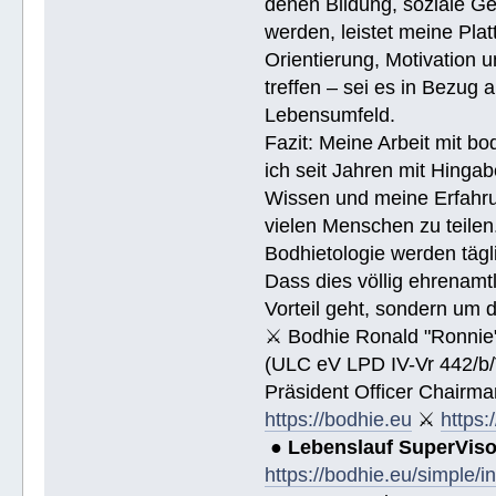
denen Bildung, soziale Ge
werden, leistet meine Pla
Orientierung, Motivation 
treffen – sei es in Bezug
Lebensumfeld.
Fazit: Meine Arbeit mit bo
ich seit Jahren mit Hingab
Wissen und meine Erfahrun
vielen Menschen zu teile
Bodhietologie werden tägli
Dass dies völlig ehrenamtl
Vorteil geht, sondern um 
⚔ Bodhie Ronald "Ronnie
(ULC eV LPD IV-Vr 442/b
Präsident Officer Chairma
https://bodhie.eu
⚔
https:
●
Lebenslauf SuperVis
https://bodhie.eu/simple/i