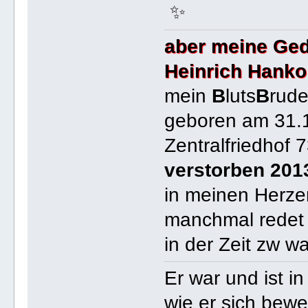
✨
aber meine Ged
Heinrich Hanko
mein
B
luts
B
rude
geboren am 31.
Zentralfriedhof 
verstorben 201
in meinen Herzen 
manchmal redet 
in der Zeit zw w
Er war und ist 
wie er sich bew