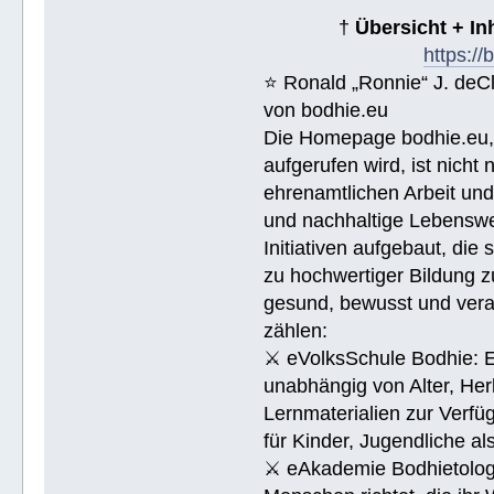
†
Übersicht + I
https:/
⭐️ Ronald „Ronnie“ J. de
von bodhie.eu
Die Homepage bodhie.eu, 
aufgerufen wird, ist nicht
ehrenamtlichen Arbeit un
und nachhaltige Lebenswe
Initiativen aufgebaut, di
zu hochwertiger Bildung z
gesund, bewusst und veran
zählen:
⚔ eVolksSchule Bodhie: Ei
unabhängig von Alter, Herk
Lernmaterialien zur Verfüg
für Kinder, Jugendliche a
⚔ eAkademie Bodhietologie