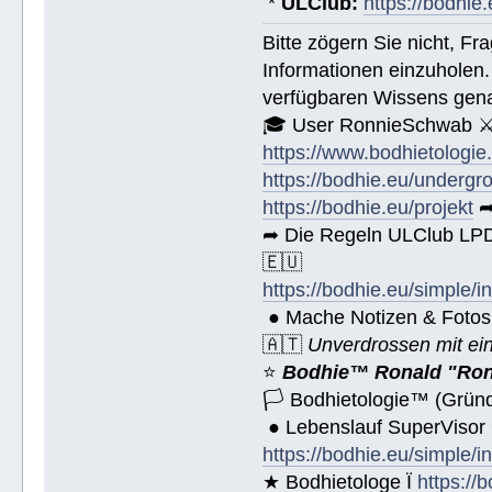
*
ULClub:
https://bodhie.
Bitte zögern Sie nicht, F
Informationen einzuholen.
verfügbaren Wissens gena
🎓 User RonnieSchwab ⚔
https://www.bodhietologie
https://bodhie.eu/undergr
https://bodhie.eu/projekt
➦
➦ Die Regeln ULClub LPD 
🇪🇺
https://bodhie.eu/simple/i
● Mache Notizen & Fotos
🇦🇹
Unverdrossen mit ei
⭐️
Bodhie™ Ronald "Ron
🏳 Bodhietologie™ (Gründ
● Lebenslauf SuperVisor
https://bodhie.eu/simple/i
★ Bodhietologe Ï
https://