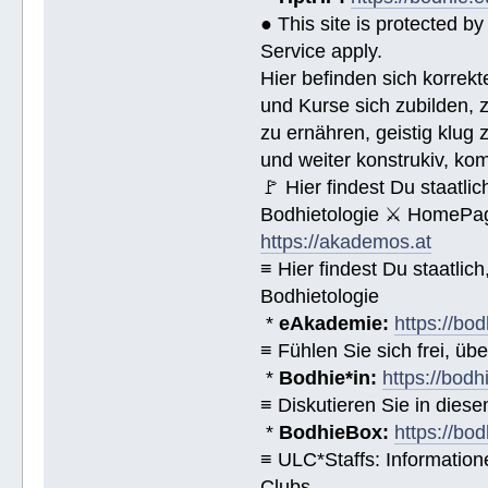
● This site is protected 
Service apply.
Hier befinden sich korrek
und Kurse sich zubilden, z
zu ernähren, geistig klug 
und weiter konstrukiv, ko
🚩 Hier findest Du staat
Bodhietologie ⚔ HomePag
https://akademos.at
≡ Hier findest Du staatl
Bodhietologie
*
eAkademie:
https://bod
≡ Fühlen Sie sich frei, üb
*
Bodhie*in:
https://bodh
≡ Diskutieren Sie in diese
*
BodhieBox:
https://bo
≡ ULC*Staffs: Informatio
Clubs.