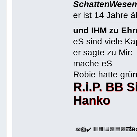
SchattenWese
er ist 14 Jahre 
und IHM zu Ehre 
eS sind viele Ka
er sagte zu Mir:
mache eS
Robie hatte grü
R.i.P. BB S
Hanko
.✉📰✔️ 🟥🟧🟨🟩🟦🟪🔜
B