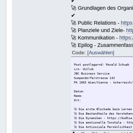
✔
🚀 Grundlagen des Organi
✔
🚀 Public Relations -
https
🚀 Planziele und Ziele-
ht
🚀 Kommunikation -
https
🚀 Epilog - Zusammenfassun
Code:
[Auswählen]
Post postlagernd: Ronald Schwab
c/o: ULClub
JBC Business Service
Gumpendorferstrasse 142
PA 1065 Wien/Vienna - österreich/
Datum:
Name:
Ort:
🚀 Die erste Blockade beim Lernen
🚀 Die Bestandteile des Verstehen
🚀 Die Dynamiken - https://bodhie
🚀 Die emotionelle Tonskala - htt
🚀 Die Antisoziale Persönlichkeit
🚀 Die Lösung für Konflikte - htt