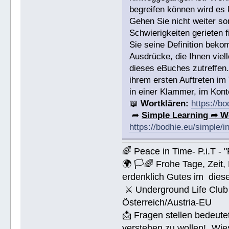
begreifen können wird es 
Gehen Sie nicht weiter s
Schwierigkeiten gerieten
Sie seine Definition bek
Ausdrücke, die Ihnen viell
dieses eBuches zutreffen
ihrem ersten Auftreten im
in einer Klammer, im Konte
📖
Wortklären:
https://b
➦
Simple Learning ➦ W
https://bodhie.eu/simple/i
🌈 Peace in Time- P.i.T - 
🌍 🏳🌈 Frohe Tage, Zeit
erdenklich Gutes im dies
⚔ Underground Life Club 
Österreich/Austria-EU
📩 Fragen stellen bedeut
verstehen zu wollen! „Wi