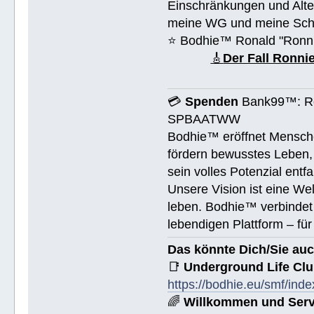
Einschränkungen und Alte
meine WG und meine Schul
⭐️ Bodhie™ Ronald "Ronn
🎸
Der Fall Ronn
💳
Spenden
Bank99™: Ro
SPBAATWW
Bodhie™ eröffnet Mensche
fördern bewusstes Leben, 
sein volles Potenzial entfa
Unsere Vision ist eine We
leben. Bodhie™ verbindet 
lebendigen Plattform – für
Das könnte Dich/Sie auc
📑
Underground Life Cl
https://bodhie.eu/smf/ind
🌈
Willkommen und Serv