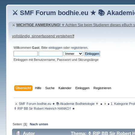
⚔ SMF Forum bodhie.eu ★ 📚 Akademie
⚔
WICHTIGE ANMERKUNG!
⚜ Achten Sie beim Studieren dieses eBuch seh
vollständig, sinnerfassend verstehen!❗
Willkommen
Gast
. Bitte
einloggen
oder
registrieren
.
Einloggen mit Benutzername, Passwort und Sitzungslänge
Übersicht
Hilfe
Suche
Kalender
Einloggen
Registrieren
 ⚔ SMF Forum bodhie.eu ★ 📚 Akademie Bodhietologie ⚜  ● 
»
● 1. Kategorie Pro
⚱ RIP BB Sir Robert Heinrich HANKO† ★ 
Seiten: [
1
]
Nach unten
Autor
Thema: ⚱ RIP BB Sir Robert 