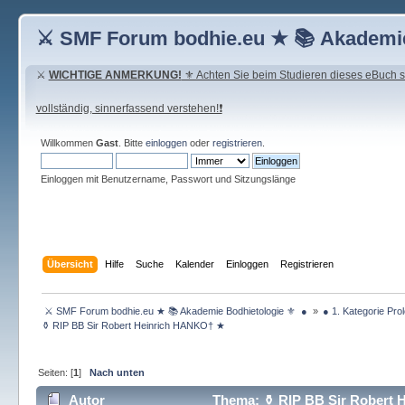
⚔ SMF Forum bodhie.eu ★ 📚 Akademie
⚔
WICHTIGE ANMERKUNG!
⚜ Achten Sie beim Studieren dieses eBuch seh
vollständig, sinnerfassend verstehen!❗
Willkommen
Gast
. Bitte
einloggen
oder
registrieren
.
Einloggen mit Benutzername, Passwort und Sitzungslänge
Übersicht
Hilfe
Suche
Kalender
Einloggen
Registrieren
 ⚔ SMF Forum bodhie.eu ★ 📚 Akademie Bodhietologie ⚜  ● 
»
● 1. Kategorie Pro
⚱ RIP BB Sir Robert Heinrich HANKO† ★ 
Seiten: [
1
]
Nach unten
Autor
Thema: ⚱ RIP BB Sir Robert 