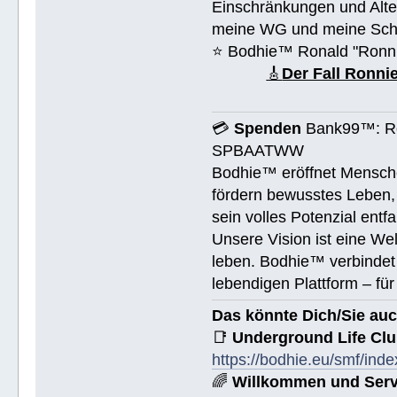
Einschränkungen und Alte
meine WG und meine Schul
⭐️ Bodhie™ Ronald "Ronn
🎸
Der Fall Ronn
💳
Spenden
Bank99™: Ro
SPBAATWW
Bodhie™ eröffnet Mensche
fördern bewusstes Leben, 
sein volles Potenzial entfa
Unsere Vision ist eine We
leben. Bodhie™ verbindet 
lebendigen Plattform – für
Das könnte Dich/Sie auc
📑
Underground Life Cl
https://bodhie.eu/smf/ind
🌈
Willkommen und Serv