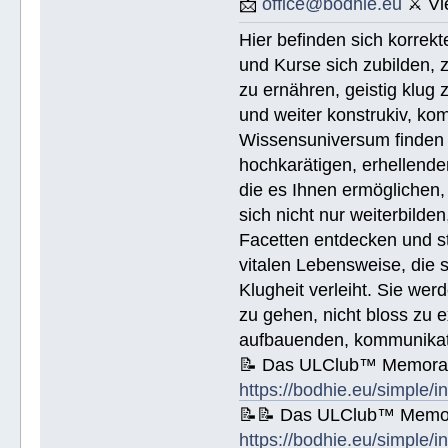
📩
office@bodhie.eu
⚔ Vie
🚀 Lösungen für eine gefährliche 
🚀 Ethik unjd die Zustände - http
Hier befinden sich korrek
🚀 Integrität und Ehrlichkeit - h
🚀 🟡 Wie Sie jemandem helfen kön
und Kurse sich zubilden, z
Wie Sie jemandem helfen können - 
🚀 Werkzeuge für den Arbeitsplatz
zu ernähren, geistig klug 
🚀 Die Ehe - https://bodhie.eu/si
und weiter konstrukiv, kom
🚀 Kinder - https://bodhie.eu/sim
🚀 Ermittlung und ihr Gebrauch - 
Wissensuniversum finden S
🚀 Grundlagen des Organisieren - 
🚀 Public Relations - https://bod
hochkarätigen, erhellend
🚀 Planziele und Ziele- https://b
die es Ihnen ermöglichen, 
🚀 Kommunikation - https://bodhie
sich nicht nur weiterbild
Name (BlockBuchStaben)/eMail Addi
Facetten entdecken und stu
vitalen Lebensweise, die
Spende € ______.- liegt bei!
Klugheit verleiht. Sie we
zu gehen, nicht bloss zu e
aufbauenden, kommunikati
📝 Das ULClub™ Memoran
https://bodhie.eu/simple/i
📝📝 Das ULClub™ Memor
https://bodhie.eu/simple/i