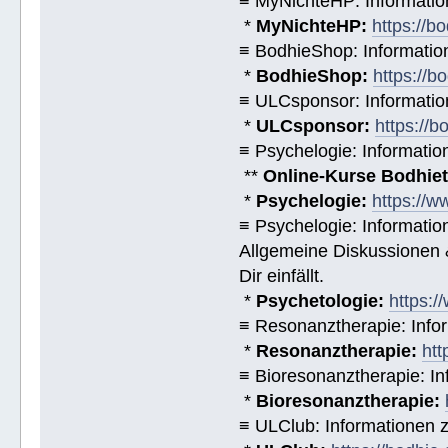
≡ MyNichteHP: Informatio
*
MyNichteHP:
https://b
≡ BodhieShop: Informati
*
BodhieShop:
https://b
≡ ULCsponsor: Informatio
*
ULCsponsor:
https://b
≡ Psychelogie: Informatio
**
Online-Kurse Bodhieto
*
Psychelogie:
https://w
≡ Psychelogie: Informatio
Allgemeine Diskussionen &
Dir einfällt.
*
Psychetologie:
https:/
≡ Resonanztherapie: Info
*
Resonanztherapie:
htt
≡ Bioresonanztherapie: In
*
Bioresonanztherapie:
≡ ULClub: Informationen