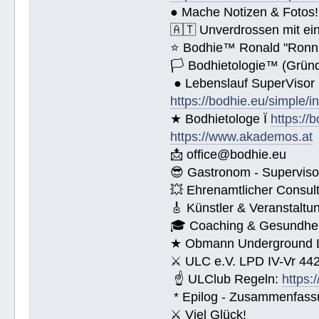
● Mache Notizen & Fotos!
🇦🇹 Unverdrossen mit ei
⭐️ Bodhie™ Ronald "Ronn
🏳 Bodhietologie™ (Gründ
● Lebenslauf SuperVisor
https://bodhie.eu/simple/i
★ Bodhietologe Ï
https://
https://www.akademos.at
📩 office@bodhie.eu
😎 Gastronom - Superviso
💥 Ehrenamtlicher Consul
🎸 Künstler & Veranstaltu
🎓 Coaching & Gesundheit
★ Obmann Underground Li
⚔ ULC e.V. LPD IV-Vr 44
☝ ULClub Regeln:
https:
* Epilog - Zusammenfassung
⚔ Viel Glück!