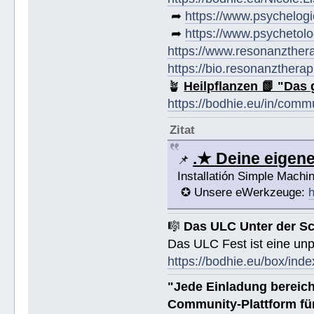
➦
https://www.psychelogi
➦
https://www.psychetolo
https://www.resonanzther
https://bio.resonanztherap
🪴
Heilpflanzen 📗 "Das 
https://bodhie.eu/in/comm
Zitat
.★ Deine eige
📌
Installatión Simple Mach
✪ Unsere eWerkzeuge:
h
🎼
Das ULC Unter der S
Das ULC Fest ist eine un
https://bodhie.eu/box/inde
"Jede Einladung bereich
Community-Plattform fü