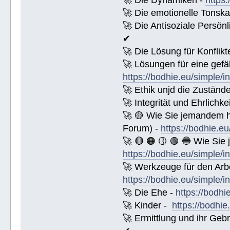
🚀 Die emotionelle Tonska
🚀 Die Antisoziale Persönl
✔
🚀 Die Lösung für Konflikt
🚀 Lösungen für eine gefä
https://bodhie.eu/simple/i
🚀 Ethik unjd die Zuständ
🚀 Integrität und Ehrlichke
🚀 🟡 Wie Sie jemandem 
Forum) -
https://bodhie.e
🚀 🔴 🟠 🟡 🟢 🔵 Wie Sie
https://bodhie.eu/simple/i
🚀 Werkzeuge für den Arbe
https://bodhie.eu/simple/i
🚀 Die Ehe -
https://bodhi
🚀 Kinder -
https://bodhie
🚀 Ermittlung und ihr Geb