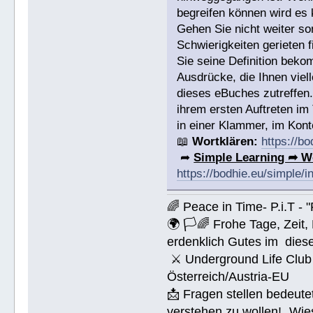
begreifen können wird es 
Gehen Sie nicht weiter s
Schwierigkeiten gerieten
Sie seine Definition bek
Ausdrücke, die Ihnen viell
dieses eBuches zutreffen
ihrem ersten Auftreten im
in einer Klammer, im Konte
📖
Wortklären:
https://b
➦
Simple Learning ➦ W
https://bodhie.eu/simple/i
🌈 Peace in Time- P.i.T - 
🌍 🏳🌈 Frohe Tage, Zeit
erdenklich Gutes im dies
⚔ Underground Life Club 
Österreich/Austria-EU
📩 Fragen stellen bedeut
verstehen zu wollen! „Wi