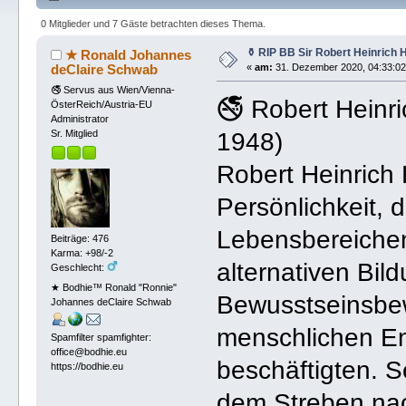
0 Mitglieder und 7 Gäste betrachten dieses Thema.
⚱ RIP BB Sir Robert Heinric
★ Ronald Johannes
deClaire Schwab
«
am:
31. Dezember 2020, 04:33:02
🚭 Servus aus Wien/Vienna-
🚭 Robert Hein
ÖsterReich/Austria-EU
Administrator
1948)
Sr. Mitglied
Robert Heinrich
Persönlichkeit, 
Lebensbereichen
Beiträge: 476
Karma: +98/-2
alternativen Bil
Geschlecht:
★ Bodhie™ Ronald "Ronnie"
Bewusstseinsbew
Johannes deClaire Schwab
menschlichen En
Spamfilter spamfighter:
office@bodhie.eu
beschäftigten. 
https://bodhie.eu
dem Streben nach