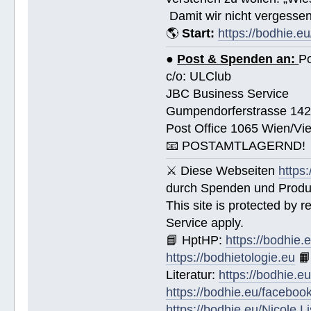
Damit wir nicht vergessen
🌎
Start:
https://bodhie.eu
●
Post & Spenden an:
Po
c/o: ULClub
JBC Business Service
Gumpendorferstrasse 14
Post Office 1065 Wien/Vie
📧 POSTAMTLAGERND!
⚔ Diese Webseiten
https
durch Spenden und Produk
This site is protected by
Service apply.
📘 HptHP:
https://bodhie.
https://bodhietologie.eu

Literatur:
https://bodhie.e
https://bodhie.eu/faceboo
https://bodhie.eu/Nicole.