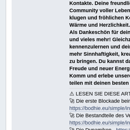
Kontakte. Deine freundli
Community voller Leben
klugen und fröhlichen K
Wärme und Herzlichkeit
Als Dankeschön für dein
und vieles mehr! Gleich
kennenzulernen und dei
mehr Sinnhaftigkeit, kre
zu bringen. Du kannst da
Freude und neuer Energi
Komm und erlebe unsere
teilen mit deinen beste
⚠️ LESEN SIE DIESE AR
🚀 Die erste Blockade bei
https://bodhie.eu/simple/i
🚀 Die Bestandteile des Ve
https://bodhie.eu/simple/i
🚀 Die Dynamiken -
https: