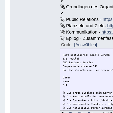
✔
🚀 Grundlagen des Organi
✔
🚀 Public Relations -
https
🚀 Planziele und Ziele-
ht
🚀 Kommunikation -
https
🚀 Epilog - Zusammenfassun
Code:
[Auswählen]
Post postlagernd: Ronald Schwab
c/o: ULClub
JBC Business Service
Gumpendorferstrasse 142
PA 1065 Wien/Vienna - österreich/
Datum:
Name:
Ort:
🚀 Die erste Blockade beim Lernen
🚀 Die Bestandteile des Verstehen
🚀 Die Dynamiken - https://bodhie
🚀 Die emotionelle Tonskala - htt
🚀 Die Antisoziale Persönlichkeit
🚀 Die Lösung für Konflikte - htt