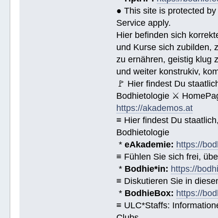
● This site is protected 
Service apply.
Hier befinden sich korrek
und Kurse sich zubilden, z
zu ernähren, geistig klug 
und weiter konstrukiv, ko
🚩 Hier findest Du staat
Bodhietologie ⚔ HomePag
https://akademos.at
≡ Hier findest Du staatl
Bodhietologie
*
eAkademie:
https://bod
≡ Fühlen Sie sich frei, üb
*
Bodhie*in:
https://bodh
≡ Diskutieren Sie in diese
*
BodhieBox:
https://bo
≡ ULC*Staffs: Informatio
Clubs.