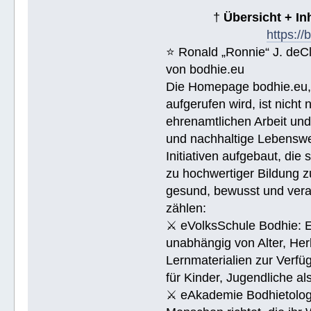
†
Übersicht + I
https:/
⭐️ Ronald „Ronnie“ J. de
von bodhie.eu
Die Homepage bodhie.eu, 
aufgerufen wird, ist nicht
ehrenamtlichen Arbeit un
und nachhaltige Lebenswe
Initiativen aufgebaut, di
zu hochwertiger Bildung z
gesund, bewusst und veran
zählen:
⚔ eVolksSchule Bodhie: Ei
unabhängig von Alter, Herk
Lernmaterialien zur Verfüg
für Kinder, Jugendliche a
⚔ eAkademie Bodhietologie