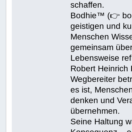
schaffen.
Bodhie™ (👉 bodh
geistigen und ku
Menschen Wissen
gemeinsam über
Lebensweise refl
Robert Heinrich H
Wegbereiter betr
es ist, Mensche
denken und Vera
übernehmen.
Seine Haltung wa