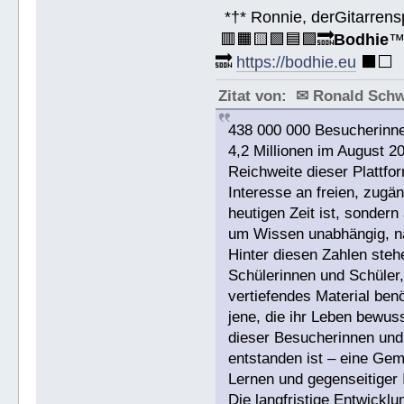
*†* Ronnie, derGitarrens
🟥🟧🟨🟩🟦🟪🔜
Bodhie
🔜
https://bodhie.eu
⬛️⬜️
Zitat von: ✉ Ronald Sch
438 000 000 Besucherinne
4,2 Millionen im August 2
Reichweite dieser Plattfor
Interesse an freien, zugän
heutigen Zeit ist, sonde
um Wissen unabhängig, na
Hinter diesen Zahlen ste
Schülerinnen und Schüler,
vertiefendes Material benö
jene, die ihr Leben bewuss
dieser Besucherinnen und 
entstanden ist – eine Gem
Lernen und gegenseitiger I
Die langfristige Entwicklu