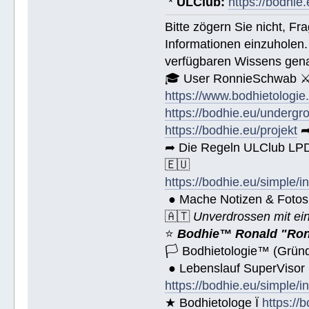
*
ULClub:
https://bodhie.
Bitte zögern Sie nicht, F
Informationen einzuholen.
verfügbaren Wissens gena
🎓 User RonnieSchwab ⚔
https://www.bodhietologie
https://bodhie.eu/undergr
https://bodhie.eu/projekt
➦
➦ Die Regeln ULClub LPD 
🇪🇺
https://bodhie.eu/simple/i
● Mache Notizen & Fotos
🇦🇹
Unverdrossen mit ei
⭐️
Bodhie™ Ronald "Ron
🏳 Bodhietologie™ (Gründ
● Lebenslauf SuperVisor
https://bodhie.eu/simple/i
★ Bodhietologe Ï
https://