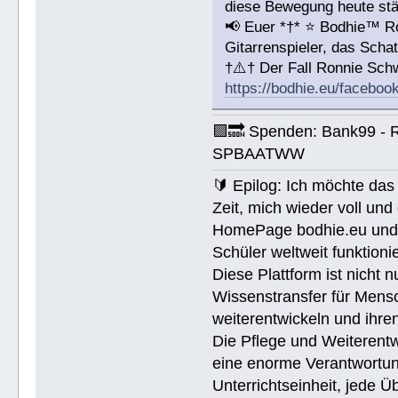
diese Bewegung heute stär
📢 Euer *†* ⭐️ Bodhie™ R
Gitarrenspieler, das Sc
†⚠️† Der Fall Ronnie Sc
https://bodhie.eu/faceboo
🟪🔜 Spenden: Bank99 - 
SPBAATWW
🔰 Epilog: Ich möchte das 
Zeit, mich wieder voll un
HomePage bodhie.eu und di
Schüler weltweit funktionie
Diese Plattform ist nicht 
Wissenstransfer für Mensc
weiterentwickeln und ihren
Die Pflege und Weiterentw
eine enorme Verantwortung.
Unterrichtseinheit, jede 