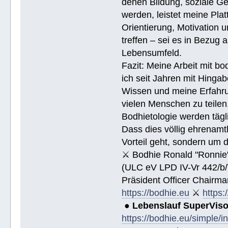
denen Bildung, soziale Ge
werden, leistet meine Pla
Orientierung, Motivation 
treffen – sei es in Bezug
Lebensumfeld.
Fazit: Meine Arbeit mit bo
ich seit Jahren mit Hingab
Wissen und meine Erfahrun
vielen Menschen zu teile
Bodhietologie werden tägli
Dass dies völlig ehrenamtl
Vorteil geht, sondern um 
⚔ Bodhie Ronald "Ronnie
(ULC eV LPD IV-Vr 442/b
Präsident Officer Chairma
https://bodhie.eu
⚔
https:
●
Lebenslauf SuperVis
https://bodhie.eu/simple/i