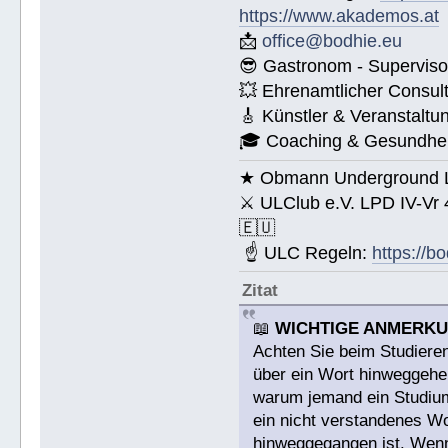
https://www.akademos.at
📩
office@bodhie.eu
😎 Gastronom - Superviso
💥 Ehrenamtlicher Consul
🎸 Künstler & Veranstaltu
🎓 Coaching & Gesundheit
★ Obmann Underground Li
⚔ ULClub e.V. LPD IV-Vr
🇪🇺
☝ ULC Regeln:
https://b
Zitat
📖
WICHTIGE ANMERK
Achten Sie beim Studieren
über ein Wort hinweggehen
warum jemand ein Studium a
ein nicht verstandenes W
hinweggegangen ist. Wenn 