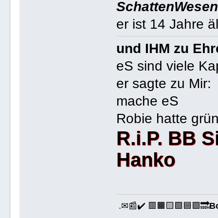
SchattenWese
er ist 14 Jahre 
und IHM zu Ehre 
eS sind viele Ka
er sagte zu Mir:
mache eS
Robie hatte grü
R.i.P. BB S
Hanko
.✉📰✔️ 🟥🟧🟨🟩🟦🟪🔜
B