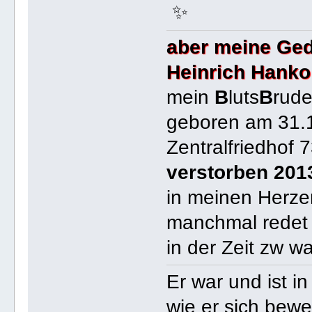
✨
aber meine Ged
Heinrich Hanko
mein
B
luts
B
rude
geboren am 31.
Zentralfriedhof 
verstorben 201
in meinen Herzen 
manchmal redet 
in der Zeit zw w
Er war und ist 
wie er sich bew