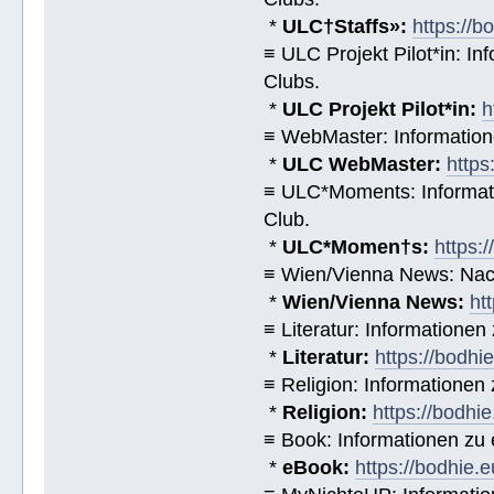
*
ULC†Staffs»:
https://
≡ ULC Projekt Pilot*in: I
Clubs.
*
ULC Projekt Pilot*in:
h
≡ WebMaster: Informatio
*
ULC WebMaster:
https
≡ ULC*Moments: Informat
Club.
*
ULC*Momen†s:
https:
≡ Wien/Vienna News: Nach
*
Wien/Vienna News:
ht
≡ Literatur: Informatione
*
Literatur:
https://bodhi
≡ Religion: Informationen
*
Religion:
https://bodhie
≡ Book: Informationen zu
*
eBook:
https://bodhie.