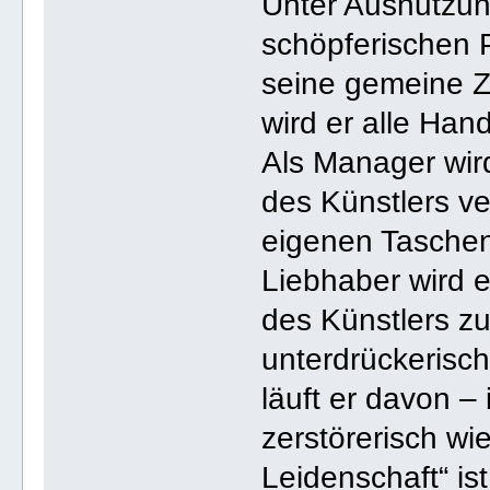
Unter Ausnutzung
schöpferischen 
seine gemeine Z
wird er alle Han
Als Manager wird
des Künstlers v
eigenen Taschen 
Liebhaber wird 
des Künstlers zu
unterdrückerisc
läuft er davon –
zerstörerisch wi
Leidenschaft“ is