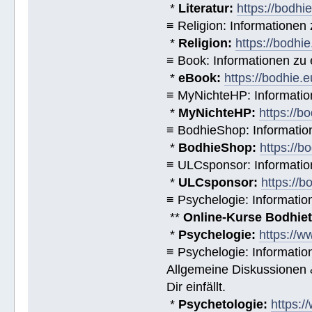
*
Literatur:
https://bodhi
≡ Religion: Informationen
*
Religion:
https://bodhie
≡ Book: Informationen zu
*
eBook:
https://bodhie.
≡ MyNichteHP: Informatio
*
MyNichteHP:
https://b
≡ BodhieShop: Informati
*
BodhieShop:
https://b
≡ ULCsponsor: Informatio
*
ULCsponsor:
https://b
≡ Psychelogie: Informatio
**
Online-Kurse Bodhieto
*
Psychelogie:
https://w
≡ Psychelogie: Informatio
Allgemeine Diskussionen &
Dir einfällt.
*
Psychetologie:
https:/