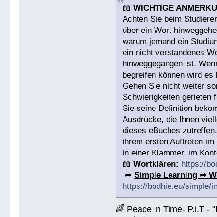
📖
WICHTIGE ANMERK
Achten Sie beim Studieren
über ein Wort hinweggehen
warum jemand ein Studium a
ein nicht verstandenes W
hinweggegangen ist. Wenn 
begreifen können wird es 
Gehen Sie nicht weiter s
Schwierigkeiten gerieten
Sie seine Definition bek
Ausdrücke, die Ihnen viell
dieses eBuches zutreffen
ihrem ersten Auftreten im
in einer Klammer, im Konte
📖
Wortklären:
https://b
➦
Simple Learning ➦ W
https://bodhie.eu/simple/i
🌈 Peace in Time- P.i.T - 