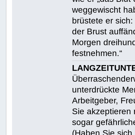
weggewischt hab
brüstete er sich
der Brust auffä
Morgen dreihund
festnehmen.“
LANGZEITUNT
Überraschenderw
unterdrückte Men
Arbeitgeber, Fre
Sie akzeptieren
sogar gefährlic
(Haben Sie sich