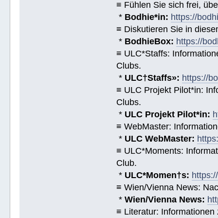
≡ Fühlen Sie sich frei, üb
*
Bodhie*in:
https://bodh
≡ Diskutieren Sie in diese
*
BodhieBox:
https://bo
≡ ULC*Staffs: Informatio
Clubs.
*
ULC†Staffs»:
https://
≡ ULC Projekt Pilot*in: I
Clubs.
*
ULC Projekt Pilot*in:
h
≡ WebMaster: Informatio
*
ULC WebMaster:
https
≡ ULC*Moments: Informat
Club.
*
ULC*Momen†s:
https:
≡ Wien/Vienna News: Nach
*
Wien/Vienna News:
ht
≡ Literatur: Informatione