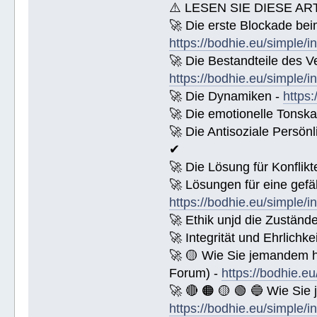
⚠️ LESEN SIE DIESE AR
🚀 Die erste Blockade bei
https://bodhie.eu/simple/i
🚀 Die Bestandteile des Ve
https://bodhie.eu/simple/i
🚀 Die Dynamiken -
https:
🚀 Die emotionelle Tonska
🚀 Die Antisoziale Persönl
✔
🚀 Die Lösung für Konflikt
🚀 Lösungen für eine gefä
https://bodhie.eu/simple/i
🚀 Ethik unjd die Zuständ
🚀 Integrität und Ehrlichke
🚀 🟡 Wie Sie jemandem 
Forum) -
https://bodhie.e
🚀 🔴 🟠 🟡 🟢 🔵 Wie Sie
https://bodhie.eu/simple/i