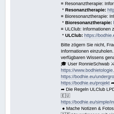
≡ Resonanztherapie: Info
*
Resonanztherapie:
htt
≡ Bioresonanztherapie: In
*
Bioresonanztherapie:
≡ ULClub: Informationen
*
ULClub:
https://bodhie.
Bitte zögern Sie nicht, F
Informationen einzuholen.
verfügbaren Wissens gena
🎓 User RonnieSchwab ⚔
https://www.bodhietologie
https://bodhie.eu/undergr
https://bodhie.eu/projekt
➦
➦ Die Regeln ULClub LPD 
🇪🇺
https://bodhie.eu/simple/i
● Mache Notizen & Fotos