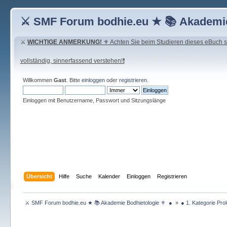
⚔ SMF Forum bodhie.eu ★ 📚 Akademie
⚔
WICHTIGE ANMERKUNG!
⚜ Achten Sie beim Studieren dieses eBuch seh
vollständig, sinnerfassend verstehen!❗
Willkommen
Gast
. Bitte
einloggen
oder
registrieren
.
Einloggen mit Benutzername, Passwort und Sitzungslänge
Übersicht
Hilfe
Suche
Kalender
Einloggen
Registrieren
 ⚔ SMF Forum bodhie.eu ★ 📚 Akademie Bodhietologie ⚜  ● 
»
● 1. Kategorie Pro