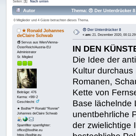
Seiten: [
1
]
Nach unten
Autor
Thema: 😠 Der Unterdrücker 8
0 Mitglieder und 4 Gäste betrachten dieses Thema.
😠 Der Unterdrücker 8
★ Ronald Johannes
deClaire Schwab
«
am:
21. Dezember 2020, 00:11:29
🚭 Servus aus Wien/Vienna-
IN DEN KÜNST
ÖsterReich/Austria-EU
Administrator
Die Idee der anti
Sr. Mitglied
Kultur durchaus 
Romanen, Schaus
Kette von Ferns
Beiträge: 476
Karma: +98/-2
Base lächelnde L
Geschlecht:
★ Bodhie™ Ronald "Ronnie"
unentbehrliche Po
Johannes deClaire Schwab
der zwielichtige
Spamfilter spamfighter:
office@bodhie.eu
https://bodhie.eu