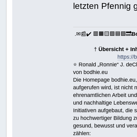
letzten Pfennig 
.✉📰✔️ 🟥🟧🟨🟩🟦🟪🔜
B
†
Übersicht + I
https:/
⭐️ Ronald „Ronnie“ J. de
von bodhie.eu
Die Homepage bodhie.eu, 
aufgerufen wird, ist nicht
ehrenamtlichen Arbeit un
und nachhaltige Lebenswe
Initiativen aufgebaut, di
zu hochwertiger Bildung z
gesund, bewusst und veran
zählen: