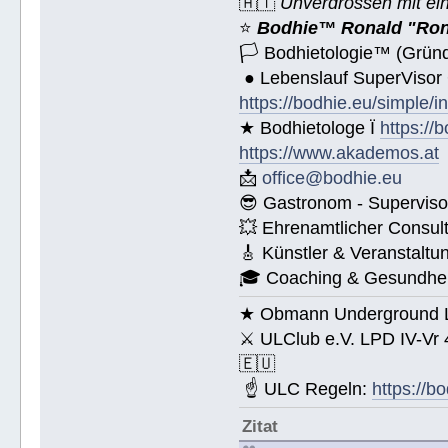
🇦🇹
Unverdrossen mit ei
⭐️
Bodhie™ Ronald "Ron
🏳 Bodhietologie™ (Gründ
● Lebenslauf SuperVisor
https://bodhie.eu/simple/i
★ Bodhietologe Ï
https://
https://www.akademos.at
📩
office@bodhie.eu
😎 Gastronom - Superviso
💥 Ehrenamtlicher Consul
🎸 Künstler & Veranstaltu
🎓 Coaching & Gesundheit
★ Obmann Underground Li
⚔ ULClub e.V. LPD IV-Vr
🇪🇺
☝ ULC Regeln:
https://b
Zitat