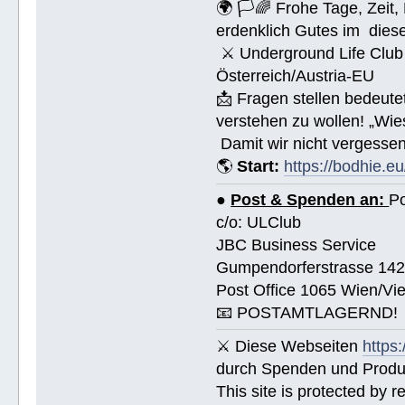
🌍 🏳🌈 Frohe Tage, Zeit
erdenklich Gutes im dies
⚔ Underground Life Club 
Österreich/Austria-EU
📩 Fragen stellen bedeut
verstehen zu wollen! „Wi
Damit wir nicht vergessen
🌎
Start:
https://bodhie.eu
●
Post & Spenden an:
Po
c/o: ULClub
JBC Business Service
Gumpendorferstrasse 14
Post Office 1065 Wien/Vie
📧 POSTAMTLAGERND!
⚔ Diese Webseiten
https
durch Spenden und Produk
This site is protected by