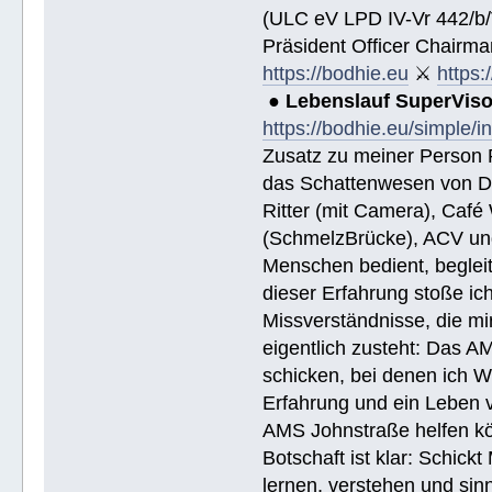
(ULC eV LPD IV-Vr 442/b
Präsident Officer Chairma
https://bodhie.eu
⚔
https:
●
Lebenslauf SuperVis
https://bodhie.eu/simple/i
Zusatz zu meiner Person R
das Schattenwesen von D
Ritter (mit Camera), Café 
(SchmelzBrücke), ACV und
Menschen bedient, begleite
dieser Erfahrung stoße i
Missverständnisse, die mi
eigentlich zusteht: Das AM
schicken, bei denen ich W
Erfahrung und ein Leben 
AMS Johnstraße helfen k
Botschaft ist klar: Schick
lernen, verstehen und sin