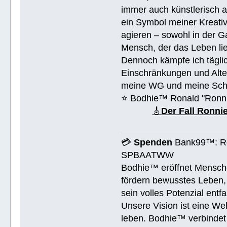
immer auch künstlerisch 
ein Symbol meiner Kreativ
agieren – sowohl in der Ga
Mensch, der das Leben lieb
Dennoch kämpfe ich täglic
Einschränkungen und Alte
meine WG und meine Schul
⭐️ Bodhie™ Ronald "Ronn
🎸
Der Fall Ronn
💳
Spenden
Bank99™: Ro
SPBAATWW
Bodhie™ eröffnet Mensche
fördern bewusstes Leben, 
sein volles Potenzial entfa
Unsere Vision ist eine We
leben. Bodhie™ verbindet 