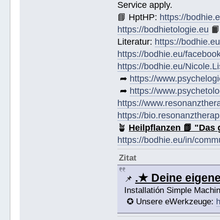
Service apply.
📘 HptHP:
https://bodhie.
https://bodhietologie.eu

Literatur:
https://bodhie.e
https://bodhie.eu/faceboo
https://bodhie.eu/Nicole.
➦
https://www.psychelogi
➦
https://www.psychetolo
https://www.resonanzther
https://bio.resonanztherap
🪴
Heilpflanzen 📗 "Das 
https://bodhie.eu/in/comm
Zitat
.★ Deine eige
📌
Installatión Simple Mach
✪ Unsere eWerkzeuge:
h