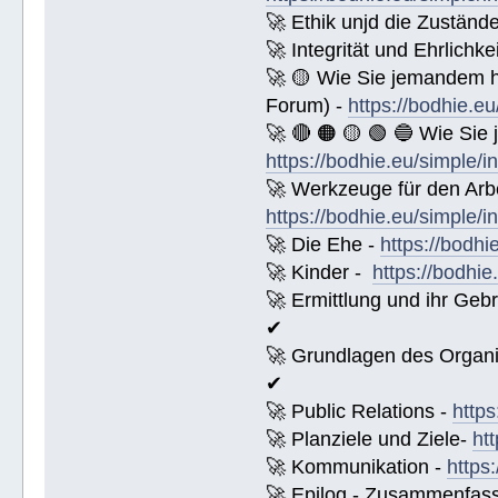
🚀 Ethik unjd die Zuständ
🚀 Integrität und Ehrlichke
🚀 🟡 Wie Sie jemandem 
Forum) -
https://bodhie.e
🚀 🔴 🟠 🟡 🟢 🔵 Wie Sie
https://bodhie.eu/simple/i
🚀 Werkzeuge für den Arbe
https://bodhie.eu/simple/i
🚀 Die Ehe -
https://bodhi
🚀 Kinder -
https://bodhie
🚀 Ermittlung und ihr Geb
✔
🚀 Grundlagen des Organi
✔
🚀 Public Relations -
https
🚀 Planziele und Ziele-
ht
🚀 Kommunikation -
https
🚀 Epilog - Zusammenfassun