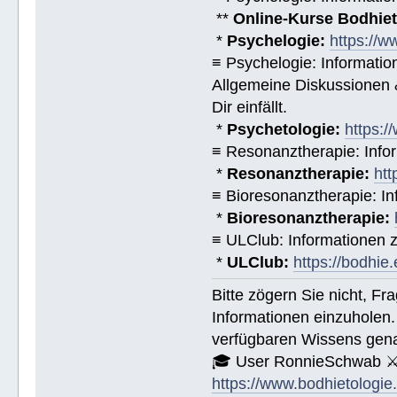
**
Online-Kurse Bodhieto
*
Psychelogie:
https://w
≡ Psychelogie: Informatio
Allgemeine Diskussionen &
Dir einfällt.
*
Psychetologie:
https:/
≡ Resonanztherapie: Info
*
Resonanztherapie:
htt
≡ Bioresonanztherapie: In
*
Bioresonanztherapie:
≡ ULClub: Informationen
*
ULClub:
https://bodhie.
Bitte zögern Sie nicht, F
Informationen einzuholen.
verfügbaren Wissens gena
🎓 User RonnieSchwab ⚔
https://www.bodhietologie