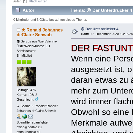
Seiten: [
1
]
Nach unten
Autor
Thema: 😠 Der Unterdrücker 4
0 Mitglieder und 3 Gäste betrachten dieses Thema.
😠 Der Unterdrücker 4
★ Ronald Johannes
deClaire Schwab
«
am:
17. Dezember 2020, 04:15:35
🚭 Servus aus Wien/Vienna-
DER FASTUN
ÖsterReich/Austria-EU
Administrator
Sr. Mitglied
Wenn eine Perso
ausgesetzt ist,
daran etwas zu ä
mehr zum Unterd
Beiträge: 476
Karma: +98/-2
wird immer flache
Geschlecht:
★ Bodhie™ Ronald "Ronnie"
Obwohl so eine 
Johannes deClaire Schwab
Merkmale aufweis
Spamfilter spamfighter:
office@bodhie.eu
https://bodhie.eu