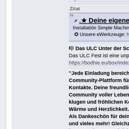
Zitat
.★ Deine eige
📌
Installatión Simple Mach
✪ Unsere eWerkzeuge:
h
🎼
Das ULC Unter der S
Das ULC Fest ist eine un
https://bodhie.eu/box/inde
"Jede Einladung bereich
Community-Plattform fü
Kontakte. Deine freundli
Community voller Leben
klugen und fröhlichen K
Wärme und Herzlichkeit
Als Dankeschön für dein
und vieles mehr! Gleich