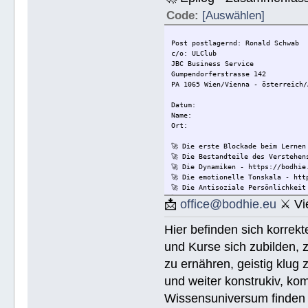
Code:
[Auswählen]
Post postlagernd: Ronald Schwab
c/o: ULClub
JBC Business Service
Gumpendorferstrasse 142
PA 1065 Wien/Vienna - österreich/
Datum:
Name:
Ort:
🚀 Die erste Blockade beim Lernen
🚀 Die Bestandteile des Verstehen
🚀 Die Dynamiken - https://bodhie
🚀 Die emotionelle Tonskala - htt
🚀 Die Antisoziale Persönlichkeit
🚀 Die Lösung für Konflikte - htt
📩
office@bodhie.eu
⚔ Vie
🚀 Lösungen für eine gefährliche 
🚀 Ethik unjd die Zustände - http
Hier befinden sich korrek
🚀 Integrität und Ehrlichkeit - h
🚀 🟡 Wie Sie jemandem helfen kön
und Kurse sich zubilden, z
Wie Sie jemandem helfen können - 
🚀 Werkzeuge für den Arbeitsplatz
zu ernähren, geistig klug 
🚀 Die Ehe - https://bodhie.eu/si
und weiter konstrukiv, kom
🚀 Kinder - https://bodhie.eu/sim
🚀 Ermittlung und ihr Gebrauch - 
Wissensuniversum finden S
🚀 Grundlagen des Organisieren - 