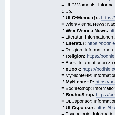
≡ ULC*Moments: Informat
Club.
*
ULC*Momen†s:
https:
≡ Wien/Vienna News: Nach
*
Wien/Vienna News:
ht
≡ Literatur: Informatione
*
Literatur:
https://bodhi
≡ Religion: Informationen
*
Religion:
https://bodhie
≡ Book: Informationen zu
*
eBook:
https://bodhie.
≡ MyNichteHP: Informatio
*
MyNichteHP:
https://b
≡ BodhieShop: Informati
*
BodhieShop:
https://b
≡ ULCsponsor: Informatio
*
ULCsponsor:
https://b
≡ Psychelogie: Informatio