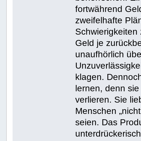
fortwährend Gel
zweifelhafte Plä
Schwierigkeiten
Geld je zurückb
unaufhörlich üb
Unzuverlässigke
klagen. Dennoch 
lernen, denn sie 
verlieren. Sie l
Menschen „nicht
seien. Das Produ
unterdrückerisc