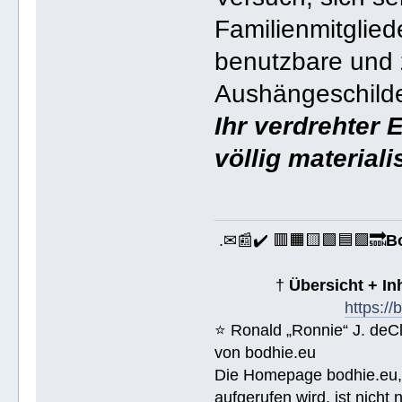
Familienmitgliede
benutzbare und z
Aushängeschilde
Ihr verdrehter 
völlig material
.✉📰✔️ 🟥🟧🟨🟩🟦🟪🔜
B
†
Übersicht + I
https:/
⭐️ Ronald „Ronnie“ J. de
von bodhie.eu
Die Homepage bodhie.eu, 
aufgerufen wird, ist nicht