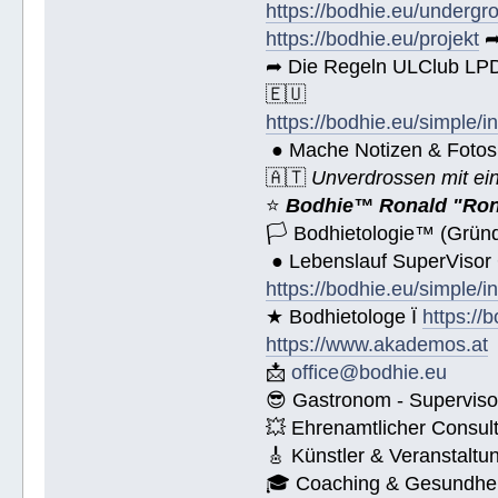
https://bodhie.eu/undergr
https://bodhie.eu/projekt
➦
➦ Die Regeln ULClub LPD 
🇪🇺
https://bodhie.eu/simple/i
● Mache Notizen & Fotos
🇦🇹
Unverdrossen mit ei
⭐️
Bodhie™ Ronald "Ron
🏳 Bodhietologie™ (Gründ
● Lebenslauf SuperVisor
https://bodhie.eu/simple/i
★ Bodhietologe Ï
https://
https://www.akademos.at
📩
office@bodhie.eu
😎 Gastronom - Superviso
💥 Ehrenamtlicher Consul
🎸 Künstler & Veranstaltu
🎓 Coaching & Gesundheit