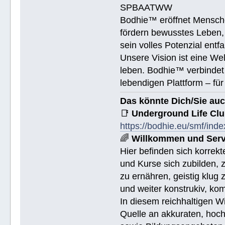
SPBAATWW
Bodhie™ eröffnet Mensche
fördern bewusstes Leben, 
sein volles Potenzial entfa
Unsere Vision ist eine We
leben. Bodhie™ verbindet 
lebendigen Plattform – für
Das könnte Dich/Sie auc
📑
Underground Life Cl
https://bodhie.eu/smf/ind
🌈
Willkommen und Serv
Hier befinden sich korrek
und Kurse sich zubilden, z
zu ernähren, geistig klug 
und weiter konstrukiv, ko
In diesem reichhaltigen W
Quelle an akkuraten, hoch