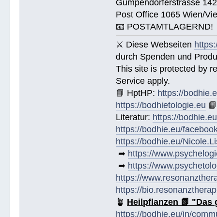
Gumpendorferstrasse 14
Post Office 1065 Wien/Vie
📧 POSTAMTLAGERND!
⚔ Diese Webseiten
https
durch Spenden und Produk
This site is protected by
Service apply.
📘 HptHP:
https://bodhie.
https://bodhietologie.eu

Literatur:
https://bodhie.e
https://bodhie.eu/faceboo
https://bodhie.eu/Nicole.
➦
https://www.psychelogi
➦
https://www.psychetolo
https://www.resonanzther
https://bio.resonanztherap
🪴
Heilpflanzen 📗 "Das 
https://bodhie.eu/in/comm