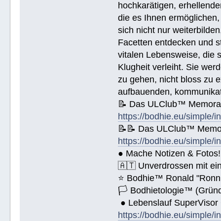
🚀 Public Relations - https://bod
hochkarätigen, erhellend
🚀 Planziele und Ziele- https://b
die es Ihnen ermöglichen, 
🚀 Kommunikation - https://bodhie
sich nicht nur weiterbild
Name (BlockBuchStaben)/eMail Addi
Facetten entdecken und stu
vitalen Lebensweise, die
Spende € ______.- liegt bei!
Klugheit verleiht. Sie we
zu gehen, nicht bloss zu e
aufbauenden, kommunikati
📝 Das ULClub™ Memoran
https://bodhie.eu/simple/i
📝📝 Das ULClub™ Memor
https://bodhie.eu/simple/i
● Mache Notizen & Fotos!
🇦🇹 Unverdrossen mit ei
⭐️ Bodhie™ Ronald "Ronn
🏳 Bodhietologie™ (Gründ
● Lebenslauf SuperVisor
https://bodhie.eu/simple/i