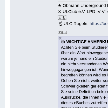
★ Obmann Underground Li
⚔ ULClub e.V. LPD IV-Vr
🇪🇺
☝ ULC Regeln:
https://b
Zitat
📖
WICHTIGE ANMERK
Achten Sie beim Studieren
über ein Wort hinweggehen
warum jemand ein Studium a
ein nicht verstandenes W
hinweggegangen ist. Wenn 
begreifen können wird es 
Gehen Sie nicht weiter s
Schwierigkeiten gerieten
Sie seine Definition bek
Ausdrücke, die Ihnen viell
dieses eBuches zutreffen