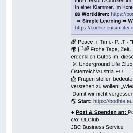
ihrem ersten Auftreten im
in einer Klammer, im Konte
📖
Wortklären:
https://b
➦
Simple Learning ➦ W
https://bodhie.eu/simple/i
🌈 Peace in Time- P.i.T - 
🌍 🏳🌈 Frohe Tage, Zeit
erdenklich Gutes im dies
⚔ Underground Life Club 
Österreich/Austria-EU
📩 Fragen stellen bedeut
verstehen zu wollen! „Wi
Damit wir nicht vergessen
🌎
Start:
https://bodhie.eu
●
Post & Spenden an:
Po
c/o: ULClub
JBC Business Service