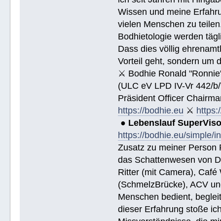
Wissen und meine Erfahrun
vielen Menschen zu teile
Bodhietologie werden tägli
Dass dies völlig ehrenamtl
Vorteil geht, sondern um 
⚔ Bodhie Ronald "Ronnie
(ULC eV LPD IV-Vr 442/b
Präsident Officer Chairma
https://bodhie.eu
⚔
https:
●
Lebenslauf SuperVis
https://bodhie.eu/simple/i
Zusatz zu meiner Person R
das Schattenwesen von D
Ritter (mit Camera), Café 
(SchmelzBrücke), ACV und
Menschen bedient, begleite
dieser Erfahrung stoße i