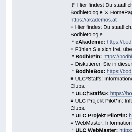
🚩 Hier findest Du staat
Bodhietologie ⚔ HomePag
https://akademos.at
≡ Hier findest Du staatl
Bodhietologie
*
eAkademie:
https://bod
≡ Fühlen Sie sich frei, üb
*
Bodhie*in:
https://bodh
≡ Diskutieren Sie in diese
*
BodhieBox:
https://bo
≡ ULC*Staffs: Informatio
Clubs.
*
ULC†Staffs»:
https://
≡ ULC Projekt Pilot*in: I
Clubs.
*
ULC Projekt Pilot*in:
h
≡ WebMaster: Informatio
*
ULC WebMaster:
https