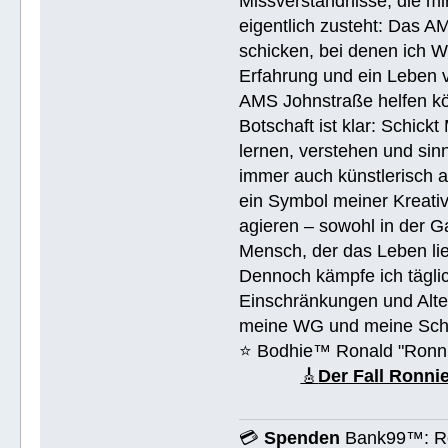
Missverständnisse, die mi
eigentlich zusteht: Das AM
schicken, bei denen ich W
Erfahrung und ein Leben 
AMS Johnstraße helfen k
Botschaft ist klar: Schick
lernen, verstehen und sin
immer auch künstlerisch 
ein Symbol meiner Kreativ
agieren – sowohl in der Ga
Mensch, der das Leben lieb
Dennoch kämpfe ich täglic
Einschränkungen und Alte
meine WG und meine Schul
⭐️ Bodhie™ Ronald "Ronn
🎸
Der Fall Ronn
💳
Spenden
Bank99™: Ro