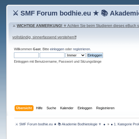
⚔ SMF Forum bodhie.eu ★ 📚 Akademie
⚔
WICHTIGE ANMERKUNG!
⚜ Achten Sie beim Studieren dieses eBuch seh
vollständig, sinnerfassend verstehen!❗
Willkommen
Gast
. Bitte
einloggen
oder
registrieren
.
Einloggen mit Benutzername, Passwort und Sitzungslänge
Übersicht
Hilfe
Suche
Kalender
Einloggen
Registrieren
 ⚔ SMF Forum bodhie.eu ★ 📚 Akademie Bodhietologie ⚜  ● 
»
● 1. Kategorie Pro