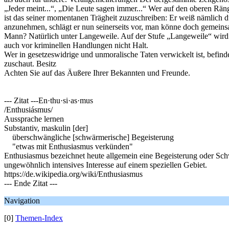
„Jeder meint...“, „Die Leute sagen immer...“ Wer auf den oberen Räng
ist das seiner momentanen Trägheit zuzuschreiben: Er weiß nämlich du
anzunehmen, schlägt er nun seinerseits vor, man könne doch gemeinsa
Mann? Natürlich unter Langeweile. Auf der Stufe „Langeweile“ wird 
auch vor kriminellen Handlungen nicht Halt.
Wer in gesetzeswidrige und unmoralische Taten verwickelt ist, befin
zuschaut. Besitz
Achten Sie auf das Äußere Ihrer Bekannten und Freunde.
--- Zitat ---En·thu·si·as·mus
/Enthusiásmus/
Aussprache lernen
Substantiv, maskulin [der]
überschwängliche [schwärmerische] Begeisterung
"etwas mit Enthusiasmus verkünden"
Enthusiasmus bezeichnet heute allgemein eine Begeisterung oder Sch
ungewöhnlich intensives Interesse auf einem speziellen Gebiet.
https://de.wikipedia.org/wiki/Enthusiasmus
--- Ende Zitat ---
Navigation
[0]
Themen-Index