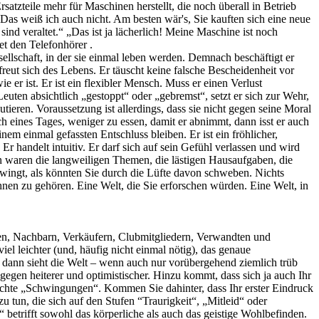
satzteile mehr für Maschinen herstellt, die noch überall in Betrieb
„Das weiß ich auch nicht. Am besten wär's, Sie kauften sich eine neue
nd veraltet.“ „Das ist ja lächerlich! Meine Maschine ist noch
et den Telefonhörer .
sellschaft, in der sie einmal leben werden. Demnach beschäftigt er
reut sich des Lebens. Er täuscht keine falsche Bescheidenheit vor
wie er ist. Er ist ein flexibler Mensch. Muss er einen Verlust
euten absichtlich „gestoppt“ oder „gebremst“, setzt er sich zur Wehr,
ieren. Voraussetzung ist allerdings, dass sie nicht gegen seine Moral
ch eines Tages, weniger zu essen, damit er abnimmt, dann isst er auch
nem einmal gefassten Entschluss bleiben. Er ist ein fröhlicher,
handelt intuitiv. Er darf sich auf sein Gefühl verlassen und wird
en waren die langweiligen Themen, die lästigen Hausaufgaben, die
hwingt, als könnten Sie durch die Lüfte davon schweben. Nichts
hnen zu gehören. Eine Welt, die Sie erforschen würden. Eine Welt, in
ls sei ich ein Mensch, den er noch niemals gesehen habe, und murmelte endlich: „Ich weiß nicht...“ Je tiefer ein Mensch auf der Skala herabrutscht, umso unwirklicher wird für ihn die Umwelt. Alles, was er hört, sieht, riecht, schmeckt oder fühlt, erscheint ihm in den unteren Stimmungsbereichen irreal. Für diesen jungen Mann war eine Tasse Kaffee etwas Unwirkliches, desgleichen Milch und Zucker. Die Kenntnis der KommunikationsVerzögerung ist ein ideales Hilfsmittel für die Leiter von Personalabteilungen. Wenn Sie jemanden nach Namen, Adresse oder Telefonnummer fragen, erhalten Sie wahrscheinlich schnell eine Antwort, denn derartige Fragen beantwortet man aus Gewohnheit fast automatisch. Fragen Sie ihn dagegen etwas ziemlich Albernes (beispielsweise: „Wie viele Füße haben die meisten Menschen?“), dann werden Sie feststellen, dass er eine „lange Leitung“ hat: dass er zu jenen Leuten zählt, mit denen eine Verständigung nur schwer möglich ist. Manche jungen Leute auf niedrigen Emotionsstufen werden eine Menge pseudophilosophisches Geschwätz plappern, Ihre Frage jedoch partout nicht beantworten. Der "Apathie"er wird die Verständigung bewusst verzögern, denn er sucht sogleich einen geheimen Sinn hinter ihr. (Er möchte zuerst wissen, was Sie eigentlich erfahren wollen.) Andere wiederum quasseln in einem fort, ohne wirklich etwas zu sagen. Es gibt auch Typen, die Ihre Frage kurzerhand wiederholen und sie zum Gegenstand einer Erörterung zu machen suchen. Eine dritte Gruppe antwortet ausweichend, äußert Vermutungen, drückt Unentschlossenheit aus. Die Zeitspanne zwischen Ihrer Frage und der korrekten Antwort stellt die KommunikationsVerzögerung dar. Die Fähigkeit, komplizierte Denkprozesse zu Ende zu führen, sagt nichts Schlüssiges über das Emotionsniveau eines Menschen aus. Die Einschätzung können Sie erst vornehmen, wenn Sie dahinter gekommen sind, ob der Mensch ganz „da“ ist, ob er beobachten kann, ob er sich seiner Umwelt in vollem Maße bewusst wird. Die Verzögerung der Kommunikation zeigt Ihnen also an, wieweit er vom „hier und heute“ entfernt ist. Jeder Mensch (und jede Firma) braucht eine bestimmte Zeitspanne, um einen Auftrag zu erledigen. Auch dies ist eine KommunikationsVerzögerung. Benötigt eine Sekretärin allerdings drei Stunden, um in ihren Ordnern einen Brief aufzustöbern, dann ist sie bereits „ziemlich weit weg“. Bestellen Sie Einrichtungsgegenstände für Ihr Büro und müssen sechs Monate auf die Lieferung warten, dann haben Sie es mit einem Unternehmen zu tun, dessen leitende Leute sich tief unten auf der Skala befinden. Es fällt Ihnen dann nicht allzu schwer, zu dem Schluss zu kommen, dass dieses Unternehmen wohl bald bankrott machen wird. Unfälle Es gibt Menschen, die sich sozusagen in einer Tour in die Finger schneiden, mit den Schienbeinen anstoßen, Knochenbrüche davontragen, die Stoßstange ihres Wagens demolieren und unentwegt Strafzettel verpasst bekommen. Derartige Typen leben auf niedrigen Gefühlsstufen. Es spielt dabei gar keine Rol