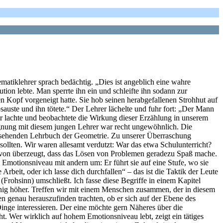
tiklehrer sprach bedächtig. „Dies ist angeblich eine wahre
tion lebte. Man sperrte ihn ein und schleifte ihn sodann zur
n Kopf vorgeneigt hatte. Sie hob seinen herabgefallenen Strohhut auf
auste und ihn tötete.“ Der Lehrer lächelte und fuhr fort: „Der Mann
er lachte und beobachtete die Wirkung dieser Erzählung in unserem
egnung mit diesem jungen Lehrer war recht ungewöhnlich. Die
 aussehenden Lehrbuch der Geometrie. Zu unserer Überraschung
 sollten. Wir waren allesamt verdutzt: War das etwa Schulunterricht?
 davon überzeugt, dass das Lösen von Problemen geradezu Spaß mache.
 Emotionsniveau mit andern um: Er führt sie auf eine Stufe, wo sie
Arbeit, oder ich lasse dich durchfallen“ – das ist die Taktik der Leute
Frohsinn) umschließt. Ich fasse diese Begriffe in einem Kapitel
enig höher. Treffen wir mit einem Menschen zusammen, der in diesem
en genau herauszufinden trachten, ob er sich auf der Ebene des
Dinge interessieren. Der eine möchte gern Näheres über die
cht. Wer wirklich auf hohem Emotionsniveau lebt, zeigt ein tätiges