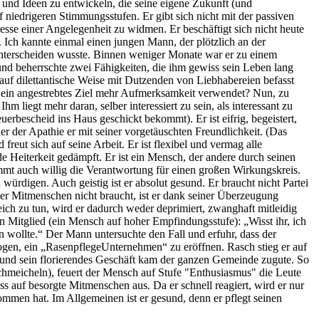
ne und Ideen zu entwickeln, die seine eigene Zukunft (und
 niedrigeren Stimmungsstufen. Er gibt sich nicht mit der passiven
resse einer Angelegenheit zu widmen. Er beschäftigt sich nicht heute
. Ich kannte einmal einen jungen Mann, der plötzlich an der
u unterscheiden wusste. Binnen weniger Monate war er zu einem
d beherrschte zwei Fähigkeiten, die ihm gewiss sein Leben lang
 auf dilettantische Weise mit Dutzenden von Liebhabereien befasst
uf ein angestrebtes Ziel mehr Aufmerksamkeit verwendet? Nun, zu
hm liegt mehr daran, selber interessiert zu sein, als interessant zu
rbescheid ins Haus geschickt bekommt). Er ist eifrig, begeistert,
er der Apathie er mit seiner vorgetäuschten Freundlichkeit. (Das
reut sich auf seine Arbeit. Er ist flexibel und vermag alle
de Heiterkeit gedämpft. Er ist ein Mensch, der andere durch seinen
nimmt auch willig die Verantwortung für einen großen Wirkungskreis.
rdigen. Auch geistig ist er absolut gesund. Er braucht nicht Partei
ner Mitmenschen nicht braucht, ist er dank seiner Überzeugung
ich zu tun, wird er dadurch weder deprimiert, zwanghaft mitleidig
n Mitglied (ein Mensch auf hoher Empfindungsstufe): „Wisst ihr, ich
n wollte.“ Der Mann untersuchte den Fall und erfuhr, dass der
wogen, ein „RasenpflegeUnternehmen“ zu eröffnen. Rasch stieg er auf
 und sein florierendes Geschäft kam der ganzen Gemeinde zugute. So
schmeicheln), feuert der Mensch auf Stufe "Enthusiasmus" die Leute
 auf besorgte Mitmenschen aus. Da er schnell reagiert, wird er nur
nommen hat. Im Allgemeinen ist er gesund, denn er pflegt seinen