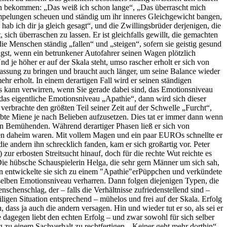
en bekommen: „Das weiß ich schon lange“, „Das überrascht mich
rumpelungen scheuen und ständig um ihr inneres Gleichgewicht bangen,
s hab ich dir ja gleich gesagt“, und die Zwillingsbrüder derjenigen, die
ich überraschen zu lassen. Er ist gleichfalls gewillt, die gemachten
die Menschen ständig „fallen“ und „steigen“, sofern sie geistig gesund
ngst, wenn ein betrunkener Autofahrer seinen Wagen plötzlich
d je höher er auf der Skala steht, umso rascher erholt er sich von
Fassung zu bringen und braucht auch länger, um seine Balance wieder
ehr erholt. In einem derartigen Fall wird er seinen ständigen
s kann verwirren, wenn Sie gerade dabei sind, das Emotionsniveau
 das eigentliche Emotionsniveau „Apathie“, dann wird sich dieser
, verbrachte den größten Teil seiner Zeit auf der Schwelle „Furcht“,
übte Miene je nach Belieben aufzusetzen. Dies tat er immer dann wenn
hen Bemühenden. Während derartiger Phasen ließ er sich von
enden daheim waren. Mit vollem Magen und ein paar EUROs schnellte er
 andern ihn schrecklich fanden, kam er sich großartig vor. Peter
ur erbosten Streitsucht hinauf, doch für die rechte Wut reichte es
 Die hübsche Schauspielerin Helga, die sehr gern Männer um sich sah,
den entwickelte sie sich zu einem "Apathie"erPüppchen und verkündete
mselben Emotionsniveau verharren. Dann folgen diejenigen Typen, die
chenschlag, der – falls die Verhältnisse zufriedenstellend sind –
iligen Situation entsprechend – mühelos und frei auf der Skala. Erfolg
ass ja auch die andern versagen. Hin und wieder tut er so, als sei er
e dagegen liebt den echten Erfolg – und zwar sowohl für sich selber
 zu einem Sachverhalt zu rechtfertigen. „Keiner geht mehr dorthin“,