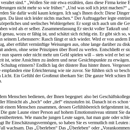
eraltet sind.“ „Wollen Sie mir etwa erzählen, dass diese Firma keine Er
eferungen nicht mehr so wie früher.“ „Und was soll ich jetzt machen?“ 
den Sie dafür wohl kaum kriegen. Ich sag's Ihnen doch: Diese Dinger si
en. Da lässt sich leider nichts machen.“ Der Auftraggeber legte entrüst
 körperliches und seelisches Wohlergehen: Er sorgt sich auch um die Ge
en wird als er selber. Zusammenfassung Er steckt voller Tatkraft und f
ß genau, wozu er fähig ist, und schätzt sich richtig ein. Er gibt sich so, 
 in seinem Lebensnerv: Rasch fängt er sich wieder. Wird er von andern L
, aber erführt vernünftige Weisungen aus, ohne lange darüber zu diskut
mit andern, ohne seine Prinzipien über Bord zu werfen. Entschließt er si
 nun sparen oder nicht mehr um Geld spielen will – stets wird er bei sei
ist, seine Ansichten zu ändern und neue Gesichtspunkte zu erwägen. Er 
 Schultag erinnern? Endlich lag der düstere Bau hinter ihnen. Vergess
 empfanden eine Erleichterung wie nie zuvor. Sie fühlten sich so besc
em Licht. Ein Gefühl der Großmut überkam Sie: Die ganze Welt schien I
a.
, wüsten Skandalen, entsetzlichen Zerstörungen zu berichten. Er hascht dabei nach Effekten. Und wer ihm begierig lauscht – der tiefer Stehende eben – genießt voller Behagen diese schaurigen Nachrichten. Heutzutage besteht viel Interesse an der Umweltverschmutzung. Doch während die Typen „ganz unten“ immer nur schwarzsehen und das an sich schon Schlimme noch schlimmer darstellen, suchen die Menschen auf höheren Emotionsstufen nach Lösungen. Reden und Schweigen Hochgestimmte Menschen unterhalten sich gern, sind aber ebenso gern bereit, andern zuzuhören. Begegnen wir einem, der wie ein Wasserfall sprudelt oder stumm wie eine Maus in der Ecke sitzt, dann dürfen wir als sicher annehmen, dass er unweit der unteren Skalaschwelle beheimatet ist. Probleme Unterhalb der Stufe Langeweile ist der Mensch geradezu stolz darauf, wenn er andere davon überzeugen kann, dass seine Probleme einfach unlösbar sind. Vielleicht behauptet er, sofort in die Stadt fahren zu müssen, doch sei ihm dies unmöglich, weil sein Auto gerade in der Reparaturwerkstätte überholt werde. Schlagen Sie ihm nun vor, doch ein Taxi zu nehmen (was das Naheliegendste ist), wird er Ihnen zur Antwort geben: „Ach, um diese Tageszeit kriegt man doch kein Taxi.“ Sie fahren fort: „Vielleicht nimmt Ihr Nachbar Sie mit?“ Er wird wiederum abwehren: „Ich kenne niemanden so gut, um ihn darum bitten zu können.“ Sie verlieren noch immer nicht die Geduld und raten ihm, es per Anhalter zu versuchen. Schon wimmelt er auch diesen Vorschlag ab: „Wer nimmt denn heute noch Anhalter mit?“ Jetzt verspüren Sie wohl keine Lust mehr, ihm aus der Klemme zu helfen. Das eigentliche Problem liegt nämlich gar nicht in der Frage der Beförderungsart, sondern in seinem niedrigen Emotionsniveau begründet. Frage und Antwort Sehr wichtig bei der Beurteilung eines Menschen ist die Zeit, die er benötigt, um auf eine klare Frage eine ebenso klare Antwort zu geben. Fragen Sie beispielsweise einen Menschen der höheren Gefühlsregionen, wie viele Türen das Zimmer habe, in dem Sie sich gerade aufhalten, dann wird er sich rasch umsehen und Ihnen augenblicklich antworten. Der tiefer gestimmte Mensch indessen wird keine direkte Antwort geben. Er wird zögern. Vielleicht fragt er sich nun seinerseits, worauf Sie hinauswollen, oder er versucht zu erfahren, ob Ihre Frage etwa eine Falle sei. Unter Umständen lässt er eine wahre Dissertation über die Definition von Türen vom Stapel. Möglich, dass er auch zu bedenken gibt, man könne schließlich Fenster ebenfalls als eine Art Tür ansehen. Es kann obendrein passieren, dass er sich danach erkundigt, ob nicht am Ende unter dem Teppich eine Falltür vorborgen sei. Ihre Frage aber beantwortet er nicht. Dieses lange Zögern, dieses umständliche Tasten und unsichere Tappen, verrät jenes verworrene Denken, das die natürliche Verständigung – Antwort auf Fragen – unmöglich macht. Wer auf den Stufen „Apathie“ oder „Gram“ ansässig ist, wird eine Frage mitunter überhaupt nicht beantworten, es sei denn, sie stellen sie mehrere Male. Eines Tages besuchten mich einige Hochschüler. Sie brachten einen Freund mit, den sie mit mir bekannt machen wollten. Er hatte jedoch vor Wochen einen gar zu ausgedehnten LSDTrip unternommen und noch nicht wieder in die Gegenwart zurückgefunden. Er war völlig apathisch. Als ich ihm eine Tasse Kaffee anbot, folgte er mir in die Küche. Ich fragte ihn, ob er Milch und Zucker haben wolle. Einige Minuten lang starrte er mich stumpfsinnig an. Schließlich fragte ich ihn ein zweites Mal. Da blickte er mich so an, a