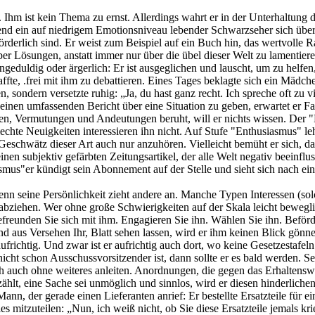
Ihm ist kein Thema zu ernst. Allerdings wahrt er in der Unterhaltung d
rend ein auf niedrigem Emotionsniveau lebender Schwarzseher sich übe
örderlich sind. Er weist zum Beispiel auf ein Buch hin, das wertvolle R
 über Lösungen, anstatt immer nur über die übel dieser Welt zu lamenti
ngeduldig oder ärgerlich: Er ist ausgeglichen und lauscht, um zu helfe
fte, .frei mit ihm zu debattieren. Eines Tages beklagte sich ein Mädch
gen, sondern versetzte ruhig: „Ja, du hast ganz recht. Ich spreche oft 
inen umfassenden Bericht über eine Situation zu geben, erwartet er Fak
gen, Vermutungen und Andeutungen beruht, will er nichts wissen. Der "
chte Neuigkeiten interessieren ihn nicht. Auf Stufe "Enthusiasmus" le
 Geschwätz dieser Art auch nur anzuhören. Vielleicht bemüht er sich, da
einen subjektiv gefärbten Zeitungsartikel, der alle Welt negativ beeinfl
smus"er kündigt sein Abonnement auf der Stelle und sieht sich nach e
nn seine Persönlichkeit zieht andere an. Manche Typen Interessen (sol
nabziehen. Wer ohne große Schwierigkeiten auf der Skala leicht bewegl
efreunden Sie sich mit ihm. Engagieren Sie ihn. Wählen Sie ihn. Beförd
nd aus Versehen Ihr, Blatt sehen lassen, wird er ihm keinen Blick gönne
aufrichtig. Und zwar ist er aufrichtig auch dort, wo keine Gesetzestafe
cht schon Ausschussvorsitzender ist, dann sollte er es bald werden. S
ch auch ohne weiteres anleiten. Anordnungen, die gegen das Erhaltenswer
zählt, eine Sache sei unmöglich und sinnlos, wird er diesen hinderlic
ann, der gerade einen Lieferanten anrief: Er bestellte Ersatzteile für 
s mitzuteilen: „Nun, ich weiß nicht, ob Sie diese Ersatzteile jemals k