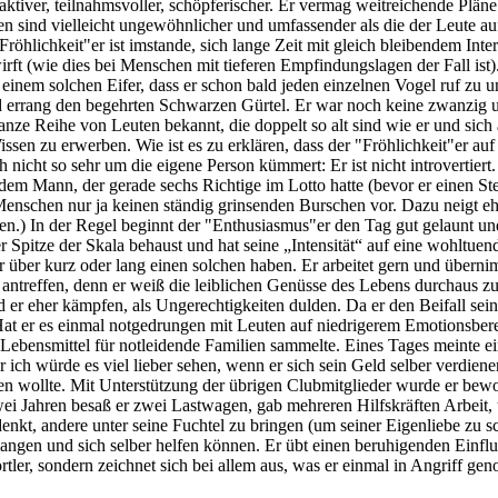
h aktiver, teilnahmsvoller, schöpferischer. Er vermag weitreichende Plä
n sind vielleicht ungewöhnlicher und umfassender als die der Leute auf
Fröhlichkeit"er ist imstande, sich lange Zeit mit gleich bleibendem Inte
rft (wie dies bei Menschen mit tieferen Empfindungslagen der Fall ist)
t einem solchen Eifer, dass er schon bald jeden einzelnen Vogel ruf z
errang den begehrten Schwarzen Gürtel. Er war noch keine zwanzig un
anze Reihe von Leuten bekannt, die doppelt so alt sind wie er und sich
ssen zu erwerben. Wie ist es zu erklären, dass der "Fröhlichkeit"er a
nicht so sehr um die eigene Person kümmert: Er ist nicht introvertiert. I
 Mann, der gerade sechs Richtige im Lotto hatte (bevor er einen Steue
en Menschen nur ja keinen ständig grinsenden Burschen vor. Dazu neigt eh
n.) In der Regel beginnt der "Enthusiasmus"er den Tag gut gelaunt und f
 Spitze der Skala behaust und hat seine „Intensität“ auf eine wohltuen
 er über kurz oder lang einen solchen haben. Er arbeitet gern und über
treffen, denn er weiß die leiblichen Genüsse des Lebens durchaus zu wü
 er eher kämpfen, als Ungerechtigkeiten dulden. Da er den Beifall sei
Hat er es einmal notgedrungen mit Leuten auf niedrigerem Emotionsbere
Lebensmittel für notleidende Familien sammelte. Eines Tages meinte ei
ich würde es viel lieber sehen, wenn er sich sein Geld selber verdiene
ten wollte. Mit Unterstützung der übrigen Clubmitglieder wurde er be
wei Jahren besaß er zwei Lastwagen, gab mehreren Hilfskräften Arbeit,
enkt, andere unter seine Fuchtel zu bringen (um seiner Eigenliebe zu 
ngen und sich selber helfen können. Er übt einen beruhigenden Einfluss
ortler, sondern zeichnet sich bei allem aus, was er einmal in Angriff ge