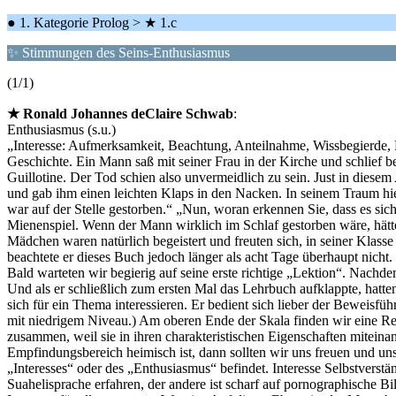
● 1. Kategorie Prolog > ★ 1.c
✨ Stimmungen des Seins-Enthusiasmus
(1/1)
★ Ronald Johannes deClaire Schwab
:
Enthusiasmus (s.u.)
„Interesse: Aufmerksamkeit, Beachtung, Anteilnahme, Wissbegierde, 
Geschichte. Ein Mann saß mit seiner Frau in der Kirche und schlief be
Guillotine. Der Tod schien also unvermeidlich zu sein. Just in diese
und gab ihm einen leichten Klaps in den Nacken. In seinem Traum hiel
war auf der Stelle gestorben.“ „Nun, woran erkennen Sie, dass es sic
Mienenspiel. Wenn der Mann wirklich im Schlaf gestorben wäre, hätt
Mädchen waren natürlich begeistert und freuten sich, in seiner Klas
beachtete er dieses Buch jedoch länger als acht Tage überhaupt nicht.
Bald warteten wir begierig auf seine erste richtige „Lektion“. Nach
Und als er schließlich zum ersten Mal das Lehrbuch aufklappte, hatte
sich für ein Thema interessieren. Er bedient sich lieber der Beweisfüh
mit niedrigem Niveau.) Am oberen Ende der Skala finden wir eine Reg
zusammen, weil sie in ihren charakteristischen Eigenschaften mitei
Empfindungsbereich heimisch ist, dann sollten wir uns freuen und uns
„Interesses“ oder des „Enthusiasmus“ befindet. Interesse Selbstverstä
Suahelisprache erfahren, der andere ist scharf auf pornographische Bil