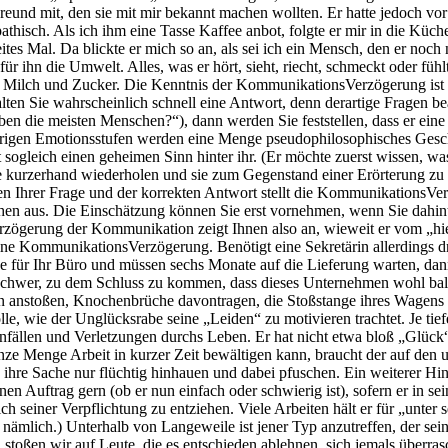
 Menge Arbeit in kurzer Zeit bewältigen kann, braucht der auf den unt
h ihre Sache nur flüchtig hinhauen und dabei pfuschen. Ein weiterer Hin
 Auftrag gern (ob er nun einfach oder schwierig ist), sofern er in sei
ch seiner Verpflichtung zu entziehen. Viele Arbeiten hält er für „unter
nämlich.) Unterhalb von Langeweile ist jener Typ anzutreffen, der sein
stoßen wir auf Leute, die es entschieden ablehnen, sich jemals überra