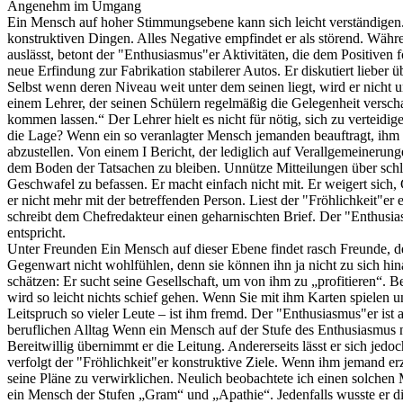
Angenehm im Umgang
Ein Mensch auf hoher Stimmungsebene kann sich leicht verständigen. 
konstruktiven Dingen. Alles Negative empfindet er als störend. Wäh
auslässt, betont der "Enthusiasmus"er Aktivitäten, die dem Positiven f
neue Erfindung zur Fabrikation stabilerer Autos. Er diskutiert lieber
Selbst wenn deren Niveau weit unter dem seinen liegt, wird er nicht u
einem Lehrer, der seinen Schülern regelmäßig die Gelegenheit verschaf
kommen lassen.“ Der Lehrer hielt es nicht für nötig, sich zu verteidi
die Lage? Wenn ein so veranlagter Mensch jemanden beauftragt, ihm e
abzustellen. Von einem I Bericht, der lediglich auf Verallgemeinerun
dem Boden der Tatsachen zu bleiben. Unnütze Mitteilungen über schle
Geschwafel zu befassen. Er macht einfach nicht mit. Er weigert sich,
er nicht mehr mit der betreffenden Person. Liest der "Fröhlichkeit"er 
schreibt dem Chefredakteur einen geharnischten Brief. Der "Enthusia
entspricht.
Unter Freunden Ein Mensch auf dieser Ebene findet rasch Freunde, de
Gegenwart nicht wohlfühlen, denn sie können ihn ja nicht zu sich hi
schätzen: Er sucht seine Gesellschaft, um von ihm zu „profitieren“. B
wird so leicht nichts schief gehen. Wenn Sie mit ihm Karten spielen u
Leitspruch so vieler Leute – ist ihm fremd. Der "Enthusiasmus"er ist 
beruflichen Alltag Wenn ein Mensch auf der Stufe des Enthusiasmus ni
Bereitwillig übernimmt er die Leitung. Andererseits lässt er sich jedo
verfolgt der "Fröhlichkeit"er konstruktive Ziele. Wenn ihm jemand er
seine Pläne zu verwirklichen. Neulich beobachtete ich einen solchen M
ein Mensch der Stufen „Gram“ und „Apathie“. Jedenfalls wusste er die