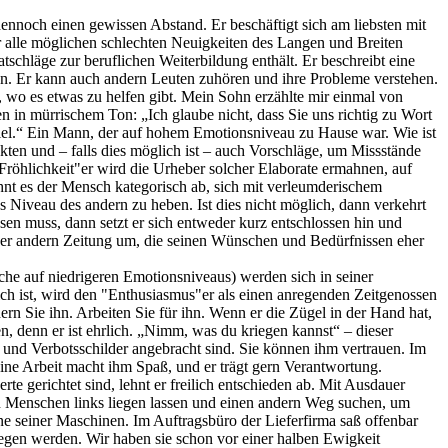
ennoch einen gewissen Abstand. Er beschäftigt sich am liebsten mit
r alle möglichen schlechten Neuigkeiten des Langen und Breiten
atschläge zur beruflichen Weiterbildung enthält. Er beschreibt eine
eren. Er kann auch andern Leuten zuhören und ihre Probleme verstehen.
n, wo es etwas zu helfen gibt. Mein Sohn erzählte mir einmal von
en in mürrischem Ton: „Ich glaube nicht, dass Sie uns richtig zu Wort
zu viel.“ Ein Mann, der auf hohem Emotionsniveau zu Hause war. Wie ist
ten und – falls dies möglich ist – auch Vorschläge, um Missstände
Fröhlichkeit"er wird die Urheber solcher Elaborate ermahnen, auf
hnt es der Mensch kategorisch ab, sich mit verleumderischem
s Niveau des andern zu heben. Ist dies nicht möglich, dann verkehrt
ussen muss, dann setzt er sich entweder kurz entschlossen hin und
iner andern Zeitung um, die seinen Wünschen und Bedürfnissen eher
che auf niedrigeren Emotionsniveaus) werden sich in seiner
ich ist, wird den "Enthusiasmus"er als einen anregenden Zeitgenossen
ern Sie ihn. Arbeiten Sie für ihn. Wenn er die Zügel in der Hand hat,
n, denn er ist ehrlich. „Nimm, was du kriegen kannst“ – dieser
ln und Verbotsschilder angebracht sind. Sie können ihm vertrauen. Im
eine Arbeit macht ihm Spaß, und er trägt gern Verantwortung.
te gerichtet sind, lehnt er freilich entschieden ab. Mit Ausdauer
hen Menschen links liegen lassen und einen andern Weg suchen, um
eine seiner Maschinen. Im Auftragsbüro der Lieferfirma saß offenbar
riegen werden. Wir haben sie schon vor einer halben Ewigkeit