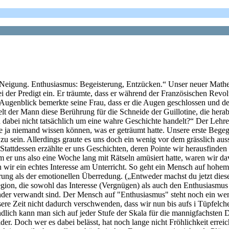
Neigung. Enthusiasmus: Begeisterung, Entzücken.“ Unser neuer Mathema
i der Predigt ein. Er träumte, dass er während der Französischen Revolu
m Augenblick bemerkte seine Frau, dass er die Augen geschlossen und de
t der Mann diese Berührung für die Schneide der Guillotine, die herabs
h dabei nicht tatsächlich um eine wahre Geschichte handelt?“ Der Lehr
e ja niemand wissen können, was er geträumt hatte. Unsere erste Beg
se zu sein. Allerdings graute es uns doch ein wenig vor dem grässlich
 Stattdessen erzählte er uns Geschichten, deren Pointe wir herausfinden
dem er uns also eine Woche lang mit Rätseln amüsiert hatte, waren wir
n wir ein echtes Interesse am Unterricht. So geht ein Mensch auf hohem
rung als der emotionellen Überredung. („Entweder machst du jetzt diese 
ion, die sowohl das Interesse (Vergnügen) als auch den Enthusiasmus (
nander verwandt sind. Der Mensch auf "Enthusiasmus" steht noch ein w
ere Zeit nicht dadurch verschwenden, dass wir nun bis aufs i Tüpfelch
ndlich kann man sich auf jeder Stufe der Skala für die mannigfachsten 
der. Doch wer es dabei belässt, hat noch lange nicht Fröhlichkeit errei