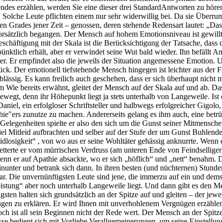
des erzählen, werden Sie eine dieser drei StandardAntworten zu hör
.“ Solche Leute pflichten einem nur sehr widerwillig bei. Da sie Über
weiten Grades jener Zeit – genossen, deren stehende Redensart lautet: „Da
rsätzlich begangen. Der Mensch auf hohem Emotionsniveau ist gewillt, s
eschäftigung mit der Skala ist die Berücksichtigung der Tatsache, dass 
nktlich erhält, aber er verwindet seine Wut bald wieder. Ihn befällt A
er. Er empfindet also die jeweils der Situation angemessene Emotion. Un
ück. Der emotionell tiefstehende Mensch hingegen ist leichter aus der 
lässig. Es kann freilich auch geschehen, dass er sich überhaupt nicht m
Wie bereits erwähnt, gleitet der Mensch auf der Skala auf und ab. Da
ewegt, denn ihr Höhepunkt liegt ja stets unterhalb von Langeweile. Ist
Daniel, ein erfolgloser Schriftsteller und halbwegs erfolgreicher Gigolo
ie"ers zunutze zu machen. Andererseits gelang es ihm auch, eine betr
n Gelegenheiten spielte er also den sich um die Gunst seiner Mitmensc
 viel Mitleid aufbrachten und selber auf der Stufe der um Gunst Buhl
osigkeit“ , von wo aus er seine Wohltäter gehässig anknurrte. Wenn die
tterte er vom mürrischen Verdruss (am unteren Ende von Feindselliger) z
 wenn er auf Apathie absackte, wo er sich „höflich“ und „nett“ benahm.
inunter und betrank sich dann. In ihren besten (und nüchternen) Stun
bar. Die unvernünftigsten Leute sind jene, die immerzu auf ein und de
tung“ aber noch unterhalb Langeweile liegt. Und dann gibt es den Mens
sten halten sich grundsätzlich an der Spitze auf und gleiten – der jewe
agen zu erklären. Er wird Ihnen mit unverhohlenem Vergnügen erzählen, d
och ist all sein Beginnen nicht der Rede wert. Der Mensch an der Spitz
se bedient sich mit Vorliebe Verallgemeinerungen, um seine Einstellung