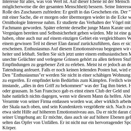
Interesse für alles, was von Wert ist. Auf dieser Ebene ist der Mensc
möglicherweise die der gesamten Menschheit) bessern. Seine Interesse
Rolle des Zuschauers zufrieden: Er greift in das Geschehen ein. Der "
mit einer Sache, die er morgen oder übermorgen wieder in die Ecke wi
Ornithologie Interesse nahm. Er studierte das Verhalten der Vögel mi
Fachmann geworden. Später erlernte derselbe junge Mann Karate und 
Vergnügen bereiten und Selbstsicherheit geben würden. Mir ist eine g
haben, ohne auch nur auf einem einzigen Gebiet ein vergleichbares Wi
einem gewissen Teil ist dieser Elan darauf zurückzuführen, dass er sich 
erscheinen. Enthusiasmus Auf diesem Emotionsniveau begegnen wir dem
heiter und lebhaft. Stellen Sie sich jetzt unter einem enthusiastisch
unechte Gelächter und verlegene Grinsen gehört zu allen tieferen Stufe
Empfindungen zu gegebener Zeit zu erleben. Meist ist er jedoch an der
Tatendrang anfeuert. Falls er noch keinen leitenden Posten hat, wird
Den "Enthusiasmus"er werden Sie nicht in einer schäbigen Wohnung an
zu ergreifen. Er empfindet kein Bedürfnis zum Kämpfen. Freilich wird
imstande, „alles in den Griff zu bekommen“ was der Tag ihm bietet. 
oder grausam. In San Francisco gab es einst einen Club der Geld und 
habe natürlich nichts dagegen, wenn wir diesem Mann da helfen. Aber 
Verarmte von seiner Firma entlassen worden war, aber wirklich arbei
der Skala nach oben, und sein Kundenkreis vergrößerte sich. Nach z
etwa sieht Hilfe auf höherem Emotionsniveau aus. Da er nicht daran d
seiner Umgebung an: Er möchte, dass auch sie auf höhere Ebenen gela
selten das Opfer von Unfällen. Er ist nicht nur ein hervorragender Sp
Körper.