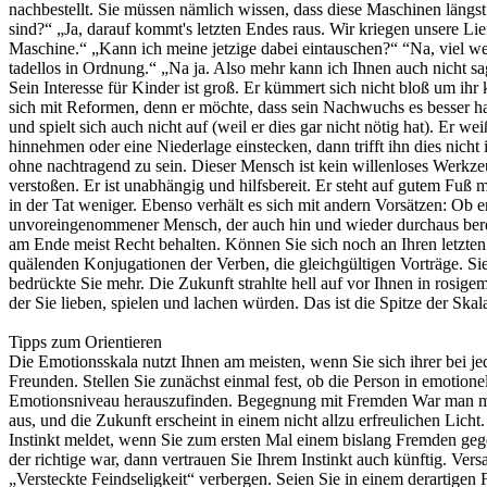
nachbestellt. Sie müssen nämlich wissen, dass diese Maschinen längst v
sind?“ „Ja, darauf kommt's letzten Endes raus. Wir kriegen unsere Li
Maschine.“ „Kann ich meine jetzige dabei eintauschen?“ “Na, viel wer
tadellos in Ordnung.“ „Na ja. Also mehr kann ich Ihnen auch nicht sag
Sein Interesse für Kinder ist groß. Er kümmert sich nicht bloß um ihr
sich mit Reformen, denn er möchte, dass sein Nachwuchs es besser hab
und spielt sich auch nicht auf (weil er dies gar nicht nötig hat). Er wei
hinnehmen oder eine Niederlage einstecken, dann trifft ihn dies nicht
ohne nachtragend zu sein. Dieser Mensch ist kein willenloses Werkzeug
verstoßen. Er ist unabhängig und hilfsbereit. Er steht auf gutem Fuß 
in der Tat weniger. Ebenso verhält es sich mit andern Vorsätzen: Ob er
unvoreingenommener Mensch, der auch hin und wieder durchaus bereit 
am Ende meist Recht behalten. Können Sie sich noch an Ihren letzten
quälenden Konjugationen der Verben, die gleichgültigen Vorträge. Sie
bedrückte Sie mehr. Die Zukunft strahlte hell auf vor Ihnen in rosig
der Sie lieben, spielen und lachen würden. Das ist die Spitze der Skal
Tipps zum Orientieren
Die Emotionsskala nutzt Ihnen am meisten, wenn Sie sich ihrer bei jedem Menschen bedienen, der Ihnen begegnet: also bei Geschäftskollegen, Nachbarn, Verkäufern, Clubmitgliedern, Verwandten und Freunden. Stellen Sie zunächst einmal fest, ob die Person in emotioneller Hinsicht als „hoch“ oder „tief“ einzustufen ist. Danach ist es schon viel leichter (und, häufig nicht einmal nötig), das genaue Emotionsniveau herauszufinden. Begegnung mit Fremden War man mit einem Menschen zusammen, dessen Gefühlsbereich tiefgestimmt ist, dann sieht die Welt – wenn auch nur vorübergehend ziemlich trüb aus, und die Zukunft erscheint in einem nicht allzu erfreulichen Licht. Die gute Laune einer Person auf hohem Emotionsniveau stimmt Sie dagegen heiterer und optimistischer. Hinzu kommt, dass sich ja auch Ihr Instinkt meldet, wenn Sie zum ersten Mal einem bislang Fremden gegenübertreten. Wie manche jungen Leute sagen, hat man gute oder schlechte „Schwingungen“. Kommen Sie dahinter, dass Ihr erster Eindruck der richtige war, dann vertrauen Sie Ihrem Instinkt auch künftig. Versagt Ihr Einschätzungsvermögen, so haben Sie es vermutlich mit Leuten zu tun, die sich auf den Stufen “Traurigkeit“, „Mitleid“ oder „Versteckte Feindseligkeit“ verbergen. Seien Sie in einem derartigen Fall wachsam. Das „Überleben“ Das „Überleben“ oder „Vorankommen“ betrifft sowohl das körperliche als auch das geistige Wohlbefinden. Wenn es mit einem Menschen bergab geht – wenn er sich nachlässig kleidet, schlecht ernährt, schäbig haust , dann bewegt er sich in den tieferen Regionen der Skala. Wer sich weiter oben befindet, besitzt meist das zum Leben Notwendige (oder mehr). Er ist ein sieghafter Mensch und hegt große Pläne für die Zukunft. Reichtum allein ist nicht immer ein Hinweis auf die Chancen einer Person. Zuweilen treffen wir Leute, die eigentlich in den unteren Bereichen angesiedelt sind, doch viel Geld besitzen. Freilich vermögen sie nicht das zu erreichen, was jenen durchaus nicht schwer fällt, die in oberen Rängen heimisch sind und weniger Geld haben. Verständigung Ein tiefgestimmter Mensch jammert oft darüber, dass ihn keiner verstehe. Wenn Sie seinen Klagen Gehör schenken, ~ werden Sie bald erfahren, weshalb er sich in dieser miesen Verfassung befindet. Vielleicht spricht er zu wenig mit andern Leuten. Vielleicht aber plappert er auch in wirren Monologen vor sich hin. Vielleicht bricht er jäh ab, wechselt sprunghaft das Thema, will alles auf einmal sagen. Ist er ein SuperIntellektueller, dann wird er mit großen Worten nur so um sich schmeißen, was zur Folge hat, dass selbst intelligente Menschen ihn nicht verstehen können. Hochgestimmte Menschen können sich immer verständlich ausdrücken. Sie reden klar und deutlich. Wenn Sie also jemanden rasch einordnen wollen, scheren Sie sich am besten nicht darum, wie viel er von sich gibt oder welche hochgestochenen Äußerungen er im Munde führt. Es kommt einzig und allein darauf an, ob das, was er sagen möchte, auch wirklich beim Gesprächspartner „ankommt“. Themenwahl Leute auf hoher Stimmungsebene erfahren gern günstige Neuigkeiten. Sie sind an Konzeptionen interessiert, die anregend auf sie wirken. Lösungsmöglichkeiten fesseln Ihre Aufmerksamkeit. Diese Menschen sind auch mit Freuden bereit, solche positiven Nachrichten andern mitzuteilen. Der emotionell tiefer Stehende dagegen zieht es vor, seinem Gesprächspartner die fürchterlichsten Geschichten unter die Nase zu reiben. Er weiß von plötzlichen Todesfällen