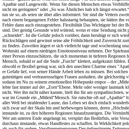
Apathie und Langeweile. Wenn Sie diesen Menschen etwas Verblüffen
nicht im geringsten“ oder „So was Ähnliches hab ich längst erwartet
tun sie so, als seien sie über alles informiert. Sie sind die Vettern z
nach einem begangenen Fehler halsstarrig behaupten, sie hätten ihn vo
Fehler dann auch einzugestehen. Flexibilität Das Wichtigste bei der B
sind. Der geistig Gesunde wird wütend, wenn er eine Sendung nicht pü
„schneidet“. Ist die Gefahr jedoch vorüber, dann beruhigt er sich wied
Rückschlägen und gewinnt seine alte Fröhlichkeit und Zuversicht zur
zu finden. Zuweilen ärgert er sich vielleicht tage und wochenlang unab
Wohnsitz auf einem niedrigen Emotionsniveau nehmen. Der Spielraum 
einer Person einzuschätzen, die sich momentan in tieferen Regionen b
Mensch, sobald er auf die Stufe „Furcht“ klettert, aufgekratzt fühlen. 
obwohl er flexibel genug war, sich den unechten Charme eines "Apath
er Gefahr lief, von seiner Hände Arbeit leben zu müssen. Bei solche
gutmütigen und vertrauensseligen Frauen aushalten, die gleichzeitig
sodann im Nu zu seinem emotionellen Höhepunkt empor – der „Mitleidl
lebte fast immer auf der „Zorn“Ebene. Mehr oder weniger lautstark kle
nicht. Wer ihn nicht näher kannte, hielt ihn für am sympathischsten,
war im Grunde ein „Mitleid“Mensch. Sie rutschte oft auf „Apathie“ h
aller Welt bei strahlender Laune, das Leben sei doch einfach wunder
sich zwar auf der Skala hin und herbewegen können, deren „Höchstleis
imstande ist, zu den höheren Regionen hinaufzusteigen. Die Vernünftig
Wer am unteren Ende angelangt ist, verspürt das Bedürfnis, sein Vers
durchaus imstande, etwas Handfestes zu schaffen. In Wirklichkeit jed
als auch für andere. Verallgemeinerungen Der tiefgestimmte Zeitgenos