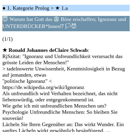
● 1. Kategorie Prolog > ★ 1.a
😇 Warum hat Gott das 👺 Böse erschaffen; Ignoranz und
UNTERDRÜCKER*Innen⁉️ 🏳😈
(1/1)
★ Ronald Johannes deClaire Schwab
:
RjSzitat: "Ignoranz und Unfreundlichkeit verursacht das
grösste Leiden der Menschen!"
> tadelnswerte Unwissenheit, Kenntnislosigkeit in Bezug
auf jemanden, etwas
"politische Ignoranz" <
https://de.wikipedia.org/wiki/Ignoranz
Als unfreundlich wird Verhalten bezeichnet, das nicht
liebenswürdig, oder entgegenkommend ist.
Wie gehe ich mit unfreundlichen Menschen um?
Psychologie Unfreundliche Menschen: So bleiben Sie
souverän!
Lächeln Sie Ihren Gegenüber an: Das wirkt Wunder. Ein
sanftes Lächeln wirkt gewöhnlich besänftigend. ...