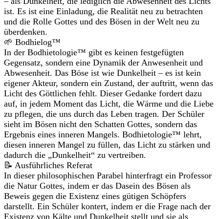
– als Dunkelheit, die lediglich die Abwesenheit des Lichts
ist. Es ist eine Einladung, die Realität neu zu betrachten
und die Rolle Gottes und des Bösen in der Welt neu zu
überdenken.
🌱 Bodhielog™
In der Bodhietologie™ gibt es keinen festgefügten
Gegensatz, sondern eine Dynamik der Anwesenheit und
Abwesenheit. Das Böse ist wie Dunkelheit – es ist kein
eigener Akteur, sondern ein Zustand, der auftritt, wenn das
Licht des Göttlichen fehlt. Dieser Gedanke fordert dazu
auf, in jedem Moment das Licht, die Wärme und die Liebe
zu pflegen, die uns durch das Leben tragen. Der Schüler
sieht im Bösen nicht den Schatten Gottes, sondern das
Ergebnis eines inneren Mangels. Bodhietologie™ lehrt,
diesen inneren Mangel zu füllen, das Licht zu stärken und
dadurch die „Dunkelheit“ zu vertreiben.
📝 Ausführliches Referat
In dieser philosophischen Parabel hinterfragt ein Professor
die Natur Gottes, indem er das Dasein des Bösen als
Beweis gegen die Existenz eines gütigen Schöpfers
darstellt. Ein Schüler kontert, indem er die Frage nach der
Existenz von Kälte und Dunkelheit stellt und sie als