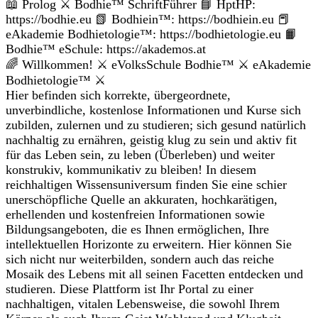
📖 Prolog ⚔ Bodhie™ SchriftFührer 📘 HptHP:
https://bodhie.eu 📗 Bodhiein™: https://bodhiein.eu 📕
eAkademie Bodhietologie™: https://bodhietologie.eu 📙
Bodhie™ eSchule: https://akademos.at
🌈 Willkommen! ⚔ eVolksSchule Bodhie™ ⚔ eAkademie
Bodhietologie™ ⚔
Hier befinden sich korrekte, übergeordnete,
unverbindliche, kostenlose Informationen und Kurse sich
zubilden, zulernen und zu studieren; sich gesund natürlich
nachhaltig zu ernähren, geistig klug zu sein und aktiv fit
für das Leben sein, zu leben (Überleben) und weiter
konstrukiv, kommunikativ zu bleiben! In diesem
reichhaltigen Wissensuniversum finden Sie eine schier
unerschöpfliche Quelle an akkuraten, hochkarätigen,
erhellenden und kostenfreien Informationen sowie
Bildungsangeboten, die es Ihnen ermöglichen, Ihre
intellektuellen Horizonte zu erweitern. Hier können Sie
sich nicht nur weiterbilden, sondern auch das reiche
Mosaik des Lebens mit all seinen Facetten entdecken und
studieren. Diese Plattform ist Ihr Portal zu einer
nachhaltigen, vitalen Lebensweise, die sowohl Ihrem