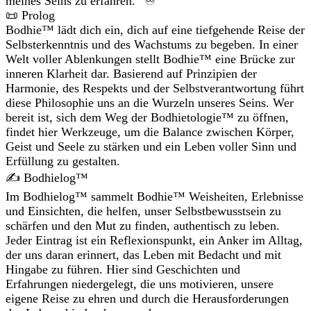
meines Seins zu erfahren.“ ♾️
📜 Prolog
Bodhie™ lädt dich ein, dich auf eine tiefgehende Reise der
Selbsterkenntnis und des Wachstums zu begeben. In einer
Welt voller Ablenkungen stellt Bodhie™ eine Brücke zur
inneren Klarheit dar. Basierend auf Prinzipien der
Harmonie, des Respekts und der Selbstverantwortung führt
diese Philosophie uns an die Wurzeln unseres Seins. Wer
bereit ist, sich dem Weg der Bodhietologie™ zu öffnen,
findet hier Werkzeuge, um die Balance zwischen Körper,
Geist und Seele zu stärken und ein Leben voller Sinn und
Erfüllung zu gestalten.
✍️ Bodhielog™
Im Bodhielog™ sammelt Bodhie™ Weisheiten, Erlebnisse
und Einsichten, die helfen, unser Selbstbewusstsein zu
schärfen und den Mut zu finden, authentisch zu leben.
Jeder Eintrag ist ein Reflexionspunkt, ein Anker im Alltag,
der uns daran erinnert, das Leben mit Bedacht und mit
Hingabe zu führen. Hier sind Geschichten und
Erfahrungen niedergelegt, die uns motivieren, unsere
eigene Reise zu ehren und durch die Herausforderungen