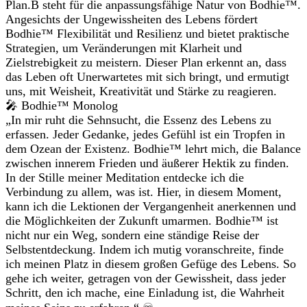
Plan.B steht für die anpassungsfähige Natur von Bodhie™.
Angesichts der Ungewissheiten des Lebens fördert
Bodhie™ Flexibilität und Resilienz und bietet praktische
Strategien, um Veränderungen mit Klarheit und
Zielstrebigkeit zu meistern. Dieser Plan erkennt an, dass
das Leben oft Unerwartetes mit sich bringt, und ermutigt
uns, mit Weisheit, Kreativität und Stärke zu reagieren.
🎤 Bodhie™ Monolog
„In mir ruht die Sehnsucht, die Essenz des Lebens zu
erfassen. Jeder Gedanke, jedes Gefühl ist ein Tropfen in
dem Ozean der Existenz. Bodhie™ lehrt mich, die Balance
zwischen innerem Frieden und äußerer Hektik zu finden.
In der Stille meiner Meditation entdecke ich die
Verbindung zu allem, was ist. Hier, in diesem Moment,
kann ich die Lektionen der Vergangenheit anerkennen und
die Möglichkeiten der Zukunft umarmen. Bodhie™ ist
nicht nur ein Weg, sondern eine ständige Reise der
Selbstentdeckung. Indem ich mutig voranschreite, finde
ich meinen Platz in diesem großen Gefüge des Lebens. So
gehe ich weiter, getragen von der Gewissheit, dass jeder
Schritt, den ich mache, eine Einladung ist, die Wahrheit