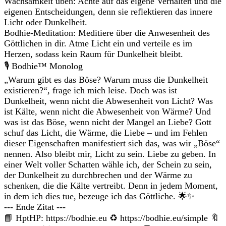
Wachsamkeit üben: Achte auf das eigene Verhalten und die
eigenen Entscheidungen, denn sie reflektieren das innere
Licht oder Dunkelheit.
Bodhie-Meditation: Meditiere über die Anwesenheit des
Göttlichen in dir. Atme Licht ein und verteile es im
Herzen, sodass kein Raum für Dunkelheit bleibt.
🎙️ Bodhie™ Monolog
„Warum gibt es das Böse? Warum muss die Dunkelheit
existieren?“, frage ich mich leise. Doch was ist
Dunkelheit, wenn nicht die Abwesenheit von Licht? Was
ist Kälte, wenn nicht die Abwesenheit von Wärme? Und
was ist das Böse, wenn nicht der Mangel an Liebe? Gott
schuf das Licht, die Wärme, die Liebe – und im Fehlen
dieser Eigenschaften manifestiert sich das, was wir „Böse“
nennen. Also bleibt mir, Licht zu sein. Liebe zu geben. In
einer Welt voller Schatten wähle ich, der Schein zu sein,
der Dunkelheit zu durchbrechen und der Wärme zu
schenken, die die Kälte vertreibt. Denn in jedem Moment,
in dem ich dies tue, bezeuge ich das Göttliche. 🌟✨
--- Ende Zitat ---
📘 HptHP: https://bodhie.eu ♻ https://bodhie.eu/simple 🔖