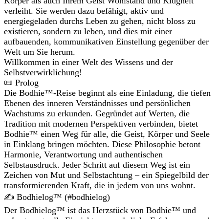
Körper als auch Ihrem Geist Wohlstand und Klugheit
verleiht. Sie werden dazu befähigt, aktiv und
energiegeladen durchs Leben zu gehen, nicht bloss zu
existieren, sondern zu leben, und dies mit einer
aufbauenden, kommunikativen Einstellung gegenüber der
Welt um Sie herum.
Willkommen in einer Welt des Wissens und der
Selbstverwirklichung!
📜 Prolog
Die Bodhie™-Reise beginnt als eine Einladung, die tiefen
Ebenen des inneren Verständnisses und persönlichen
Wachstums zu erkunden. Gegründet auf Werten, die
Tradition mit modernen Perspektiven verbinden, bietet
Bodhie™ einen Weg für alle, die Geist, Körper und Seele
in Einklang bringen möchten. Diese Philosophie betont
Harmonie, Verantwortung und authentischen
Selbstausdruck. Jeder Schritt auf diesem Weg ist ein
Zeichen von Mut und Selbstachtung – ein Spiegelbild der
transformierenden Kraft, die in jedem von uns wohnt.
✍️ Bodhielog™ (#bodhielog)
Der Bodhielog™ ist das Herzstück von Bodhie™ und