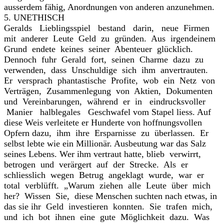
ausserdem fähig, Anordnungen von anderen anzunehmen.
5. UNETHISCH
Geralds Lieblingsspiel bestand darin, neue Firmen
mit anderer Leute Geld zu gründen. Aus irgendeinem
Grund endete keines seiner Abenteuer glücklich.
Dennoch fuhr Gerald fort, seinen Charme dazu zu
verwenden, dass Unschuldige sich ihm anvertrauten.
Er versprach phantastische Profite, wob ein Netz von
Verträgen, Zusammenlegung von Aktien, Dokumenten
und Vereinbarungen, während er in eindrucksvoller
Manier halblegales Geschwafel vom Stapel liess. Auf
diese Weis verleitete er Hunderte von hoffnungsvollen
Opfern dazu, ihm ihre Ersparnisse zu überlassen. Er
selbst lebte wie ein Millionär. Ausbeutung war das Salz
seines Lebens. Wer ihm vertraut hatte, blieb verwirrt,
betrogen und verärgert auf der Strecke. Als er
schliesslich wegen Betrug angeklagt wurde, war er
total verblüfft. „Warum ziehen alle Leute über mich
her? Wissen Sie, diese Menschen suchten nach etwas, in
das sie ihr Geld investieren konnten. Sie trafen mich,
und ich bot ihnen eine gute Möglichkeit dazu. Was