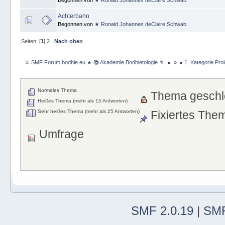
Achterbahn
Begonnen von
★ Ronald Johannes deClaire Schwab
Seiten: [
1
]
2
Nach oben
 ⚔ SMF Forum bodhie.eu ★ 📚 Akademie Bodhietologie ⚜  ● 
»
● 1. Kategorie Pro
Normales Thema
Thema geschl
Heißes Thema (mehr als 15 Antworten)
Sehr heißes Thema (mehr als 25 Antworten)
Fixiertes The
Umfrage
SMF 2.0.19
|
SMF