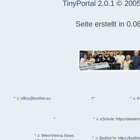
TinyPortal 2.0.1
©
2005
Seite erstellt in 0
* ⚔
office@bodhie.eu
†*
* ⚔ H
*
* ⚔ eSchule:
https://akadem
* ⚔ Wien/Vienna News:
* ⚔ Bodhie*in:
https://bodhi