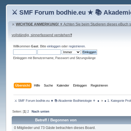
⚔ SMF Forum bodhie.eu ★ 📚 Akademie
⚔
WICHTIGE ANMERKUNG!
⚜ Achten Sie beim Studieren dieses eBuch seh
vollständig, sinnerfassend verstehen!❗
Willkommen
Gast
. Bitte
einloggen
oder
registrieren
.
Einloggen mit Benutzername, Passwort und Sitzungslänge
Übersicht
Hilfe
Suche
Kalender
Einloggen
Registrieren
 ⚔ SMF Forum bodhie.eu ★ 📚 Akademie Bodhietologie ⚜  ● 
»
● 1. Kategorie Pro
Seiten: [
1
]
2
Nach unten
Betreff
/
Begonnen von
0 Mitglieder und 73 Gäste betrachten dieses Board.