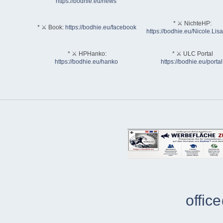
https://bodhie.eu/news
* ⚔ NichteHP:
* ⚔ Book:
https://bodhie.eu/facebook
https://bodhie.eu/Nicole.Li
* ⚔ HPHanko:
* ⚔ ULC Portal
https://bodhie.eu/hanko
https://bodhie.eu/portal
offic