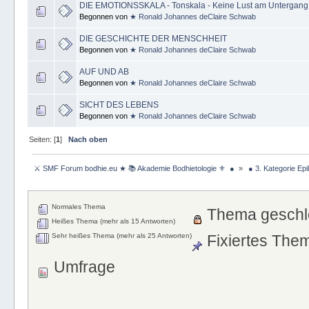
DIE EMOTIONSSKALA - Tonskala - Keine Lust am Untergang
Begonnen von
★ Ronald Johannes deClaire Schwab
DIE GESCHICHTE DER MENSCHHEIT
Begonnen von
★ Ronald Johannes deClaire Schwab
AUF UND AB
Begonnen von
★ Ronald Johannes deClaire Schwab
SICHT DES LEBENS
Begonnen von
★ Ronald Johannes deClaire Schwab
Seiten: [
1
]
Nach oben
 ⚔ SMF Forum bodhie.eu ★ 📚 Akademie Bodhietologie ⚜  ● 
»
 ● 3. Kategorie Ep
Normales Thema
Thema geschl
Heißes Thema (mehr als 15 Antworten)
Sehr heißes Thema (mehr als 25 Antworten)
Fixiertes The
Umfrage