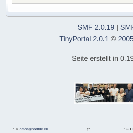
SMF 2.0.19
|
SMF
TinyPortal 2.0.1
©
2005
Seite erstellt in 0
* ⚔
office@bodhie.eu
†*
* ⚔ H