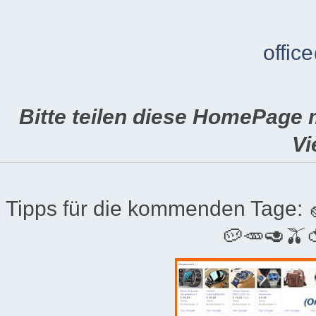
offic
Bitte teilen diese HomePage 
Vi
Tipps für die kommenden Tage:
🥔🥕🥑🫒