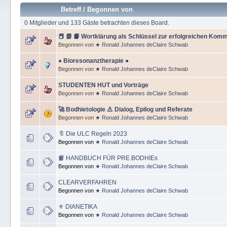
Betreff
/
Begonnen von
0 Mitglieder und 133 Gäste betrachten dieses Board.
📕 📗 📙 Wortklärung als Schlüssel zur erfolgreichen Kom
Begonnen von
★ Ronald Johannes deClaire Schwab
● Bioresonanztherapie ●
Begonnen von
★ Ronald Johannes deClaire Schwab
STUDENTEN HUT und Vorträge
Begonnen von
★ Ronald Johannes deClaire Schwab
🚀 Bodhietologie ⚠️ Dialog, Epilog und Referate
Begonnen von
★ Ronald Johannes deClaire Schwab
🔖 Die ULC Regeln 2023
Begonnen von
★ Ronald Johannes deClaire Schwab
📙 HANDBUCH FÜR PRE.BODHIEs
Begonnen von
★ Ronald Johannes deClaire Schwab
CLEARVERFAHREN
Begonnen von
★ Ronald Johannes deClaire Schwab
⚜ DIANETIKA
Begonnen von
★ Ronald Johannes deClaire Schwab