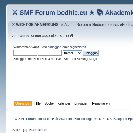
⚔ SMF Forum bodhie.eu ★ 📚 Akademie
⚔
WICHTIGE ANMERKUNG!
⚜ Achten Sie beim Studieren dieses eBuch seh
vollständig, sinnerfassend verstehen!❗
Willkommen
Gast
. Bitte
einloggen
oder
registrieren
.
Einloggen mit Benutzername, Passwort und Sitzungslänge
Übersicht
Hilfe
Suche
Kalender
Einloggen
Registrieren
 ⚔ SMF Forum bodhie.eu ★ 📚 Akademie Bodhietologie ⚜  ● 
»
 ● 3. Kategorie Ep
Seiten: [
1
]
Nach unten