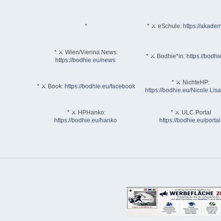
*
* ⚔ eSchule:
https://akadem
* ⚔ Wien/Vienna News:
* ⚔ Bodhie*in:
https://bodhi
https://bodhie.eu/news
* ⚔ NichteHP:
* ⚔ Book:
https://bodhie.eu/facebook
https://bodhie.eu/Nicole.Li
* ⚔ HPHanko:
* ⚔ ULC Portal
https://bodhie.eu/hanko
https://bodhie.eu/portal