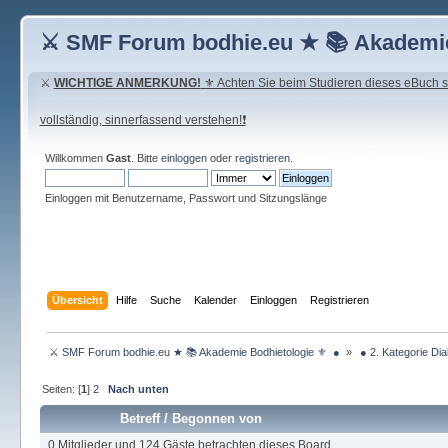
⚔ SMF Forum bodhie.eu ★ 📚 Akademie
⚔
WICHTIGE ANMERKUNG!
⚜ Achten Sie beim Studieren dieses eBuch seh
vollständig, sinnerfassend verstehen!❗
Willkommen
Gast
. Bitte
einloggen
oder
registrieren
.
Einloggen mit Benutzername, Passwort und Sitzungslänge
Übersicht
Hilfe
Suche
Kalender
Einloggen
Registrieren
 ⚔ SMF Forum bodhie.eu ★ 📚 Akademie Bodhietologie ⚜  ● 
»
 ● 2. Kategorie Dia
Seiten: [
1
]
2
Nach unten
Betreff
/
Begonnen von
0 Mitglieder und 124 Gäste betrachten dieses Board.