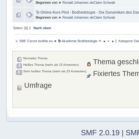
Begonnen von
★ Ronald Johannes deClaire Schwab
🚀 Online-Kurs Pilot - Bodhietologie - Die Dynamiken des Da
Begonnen von
★ Ronald Johannes deClaire Schwab
Seiten: [
1
]
2
Nach oben
 ⚔ SMF Forum bodhie.eu ★ 📚 Akademie Bodhietologie ⚜  ● 
»
 ● 2. Kategorie Dia
Normales Thema
Thema geschl
Heißes Thema (mehr als 15 Antworten)
Sehr heißes Thema (mehr als 25 Antworten)
Fixiertes The
Umfrage
SMF 2.0.19
|
SMF