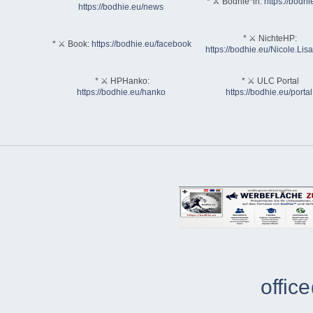
* ⚔ Bodhie*in:
https://bodhi
https://bodhie.eu/news
* ⚔ NichteHP:
* ⚔ Book:
https://bodhie.eu/facebook
https://bodhie.eu/Nicole.Li
* ⚔ HPHanko:
* ⚔ ULC Portal
https://bodhie.eu/hanko
https://bodhie.eu/portal
offic