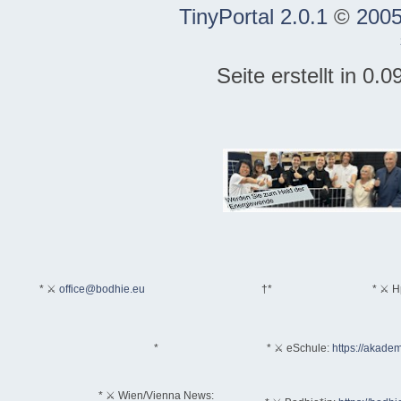
TinyPortal 2.0.1
©
2005
Seite erstellt in 0
* ⚔
office@bodhie.eu
†*
* ⚔ H
*
* ⚔ eSchule:
https://akadem
* ⚔ Wien/Vienna News: