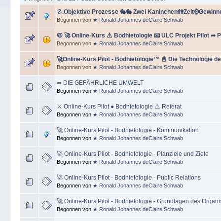
☡.Objektive Prozesse 🐇🐇 Zwei Kaninchen👫Zeit⌚️Gewinnen
Begonnen von
★ Ronald Johannes deClaire Schwab
📛 🚀 Online-Kurs ⚠️ Bodhietologie 📧 ULC Projekt Pilot ➦ P
Begonnen von
★ Ronald Johannes deClaire Schwab
🚀Online-Kurs Pilot - Bodhietologie™ 📓 Die Technologie 
Begonnen von
★ Ronald Johannes deClaire Schwab
➦ DIE GEFÄHRLICHE UMWELT
Begonnen von
★ Ronald Johannes deClaire Schwab
⚔ Online-Kurs Pilot ● Bodhietologie ⚠️ Referat
Begonnen von
★ Ronald Johannes deClaire Schwab
🚀 Online-Kurs Pilot - Bodhietologie - Kommunikation
Begonnen von
★ Ronald Johannes deClaire Schwab
🚀 Online-Kurs Pilot - Bodhietologie - Planziele und Ziele
Begonnen von
★ Ronald Johannes deClaire Schwab
🚀 Online-Kurs Pilot - Bodhietologie - Public Relations
Begonnen von
★ Ronald Johannes deClaire Schwab
🚀 Online-Kurs Pilot - Bodhietologie - Grundlagen des Organi
Begonnen von
★ Ronald Johannes deClaire Schwab