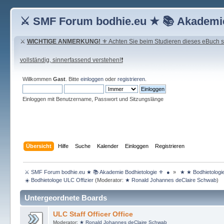
⚔ SMF Forum bodhie.eu ★ 📚 Akademie
⚔
WICHTIGE ANMERKUNG!
⚜ Achten Sie beim Studieren dieses eBuch seh
vollständig, sinnerfassend verstehen!❗
Willkommen
Gast
. Bitte
einloggen
oder
registrieren
.
Einloggen mit Benutzername, Passwort und Sitzungslänge
Übersicht
Hilfe
Suche
Kalender
Einloggen
Registrieren
 ⚔ SMF Forum bodhie.eu ★ 📚 Akademie Bodhietologie ⚜  ● 
»
 ★ ★ Bodhietologi
 ☀️ Bodhietologe ULC Offizier
(Moderator:
★ Ronald Johannes deClaire Schwab
)
Untergeordnete Boards
ULC Staff Officer Office
Moderator:
★ Ronald Johannes deClaire Schwab