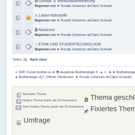
📖 Glossar 📄 Wortschatzerweiterung
Begonnen von
★ Ronald Johannes deClaire Schwab
⚔ Leben Nährstoffe
Begonnen von
★ Ronald Johannes deClaire Schwab
🎬 Akademie
Begonnen von
★ Ronald Johannes deClaire Schwab
✨ ETHIK UND STUDIERTECHNOLOGIE
Begonnen von
★ Ronald Johannes deClaire Schwab
Seiten: [
1
]
Nach oben
 ⚔ SMF Forum bodhie.eu ★ 📚 Akademie Bodhietologie ⚜  ● 
»
 ★ ★ Bodhietologi
 ☀️ Bodhietologe ULC Offizier
(Moderator:
★ Ronald Johannes deClaire Schwab
)
Normales Thema
Thema geschl
Heißes Thema (mehr als 15 Antworten)
Sehr heißes Thema (mehr als 25 Antworten)
Fixiertes The
Umfrage