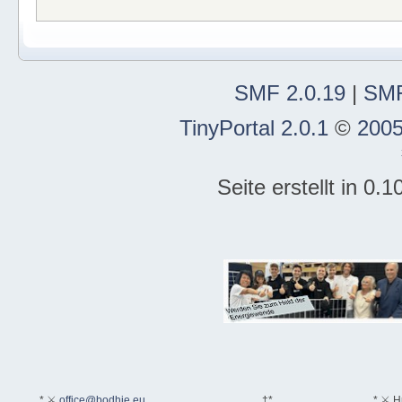
SMF 2.0.19
|
SMF
TinyPortal 2.0.1
©
2005
Seite erstellt in 0
* ⚔
office@bodhie.eu
†*
* ⚔ H