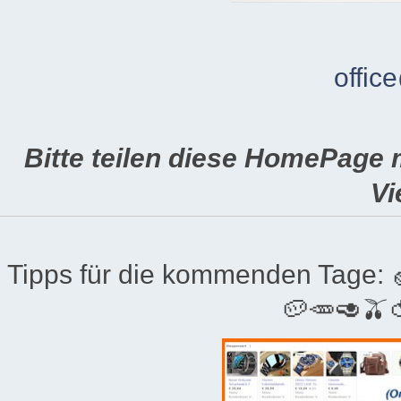
offic
Bitte teilen diese HomePage 
Vi
Tipps für die kommenden Tage:
🥔🥕🥑🫒