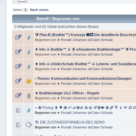
Seiten: [
1
]
Nach unten
Betreff
/
Begonnen von
0 Mitglieder und 82 Gäste betrachten dieses Board.
🔰 Plan.B (Bodhie™) Konzept 🟪🔜 Die detaillierte Beschr
Begonnen von
★ Ronald Johannes deClaire Schwab
⚜ Info ⚔ Bodhie™ ⚔ 📓 eAkademie Bodhietologie™ 🔰 Pro
Begonnen von
★ Ronald Johannes deClaire Schwab
⚜ Info ⚔ eVolksSchule Bodhie™ ⚔ Lebens- und Sozialber
Begonnen von
★ Ronald Johannes deClaire Schwab
• Thema: Kommunikation und KommunikationsÜbungen
Begonnen von
★ Ronald Johannes deClaire Schwab
★ Bodhietologie ULC Officer - Regeln
Begonnen von
★ Ronald Johannes deClaire Schwab
= 🐝 Prolog 🌲 🌳 🐝 🌱 🌿🐝🎍 🎋 🍃 🍂🐝🍁 🐝 🌾 💐 🌷 🌹 🥀 
Begonnen von
★ Ronald Johannes deClaire Schwab
🏗 DIE ZUSTANDSFORMELN DES SEINS
Begonnen von
★ Ronald Johannes deClaire Schwab