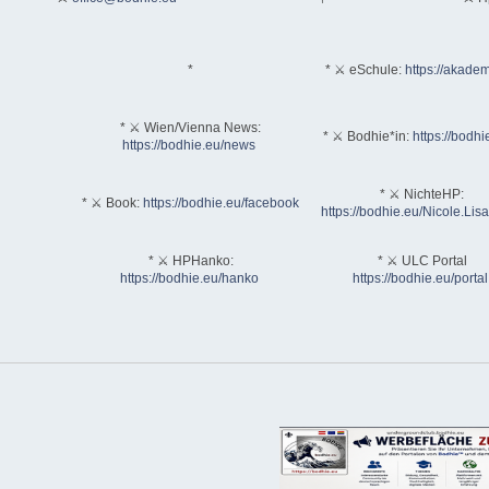
*
* ⚔ eSchule:
https://akadem
* ⚔ Wien/Vienna News:
* ⚔ Bodhie*in:
https://bodhi
https://bodhie.eu/news
* ⚔ NichteHP:
* ⚔ Book:
https://bodhie.eu/facebook
https://bodhie.eu/Nicole.Li
* ⚔ HPHanko:
* ⚔ ULC Portal
https://bodhie.eu/hanko
https://bodhie.eu/portal