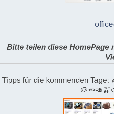
offic
Bitte teilen diese HomePage 
Vi
Tipps für die kommenden Tage:
🥔🥕🥑🫒