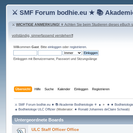
⚔ SMF Forum bodhie.eu ★ 📚 Akademie
⚔
WICHTIGE ANMERKUNG!
⚜ Achten Sie beim Studieren dieses eBuch seh
vollständig, sinnerfassend verstehen!❗
Willkommen
Gast
. Bitte
einloggen
oder
registrieren
.
Einloggen mit Benutzername, Passwort und Sitzungslänge
Übersicht
Hilfe
Suche
Kalender
Einloggen
Registrieren
 ⚔ SMF Forum bodhie.eu ★ 📚 Akademie Bodhietologie ⚜  ● 
»
 ★ ★ Bodhietologi
 ☀️ Bodhietologe ULC Offizier
(Moderator:
★ Ronald Johannes deClaire Schwab
)
Untergeordnete Boards
ULC Staff Officer Office