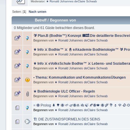
Moderator:
★ Ronald Johannes deClaire Schwab
Seiten: [
1
]
Nach unten
Betreff
/
Begonnen von
0 Mitglieder und 61 Gäste betrachten dieses Board.
🔰 Plan.B (Bodhie™) Konzept 🟪🔜 Die detaillierte Beschr
Begonnen von
★ Ronald Johannes deClaire Schwab
⚜ Info ⚔ Bodhie™ ⚔ 📓 eAkademie Bodhietologie™ 🔰 Pro
Begonnen von
★ Ronald Johannes deClaire Schwab
⚜ Info ⚔ eVolksSchule Bodhie™ ⚔ Lebens- und Sozialber
Begonnen von
★ Ronald Johannes deClaire Schwab
• Thema: Kommunikation und KommunikationsÜbungen
Begonnen von
★ Ronald Johannes deClaire Schwab
★ Bodhietologie ULC Officer - Regeln
Begonnen von
★ Ronald Johannes deClaire Schwab
= 🐝 Prolog 🌲 🌳 🐝 🌱 🌿🐝🎍 🎋 🍃 🍂🐝🍁 🐝 🌾 💐 🌷 🌹 🥀 
Begonnen von
★ Ronald Johannes deClaire Schwab
🏗 DIE ZUSTANDSFORMELN DES SEINS
Begonnen von
★ Ronald Johannes deClaire Schwab