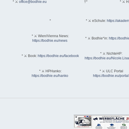
* ⚔
office@bodhie.eu
†*
* ⚔ H
*
* ⚔ eSchule:
https://akadem
* ⚔ Wien/Vienna News:
* ⚔ Bodhie*in:
https://bodhi
https://bodhie.eu/news
* ⚔ NichteHP:
* ⚔ Book:
https://bodhie.eu/facebook
https://bodhie.eu/Nicole.Li
* ⚔ HPHanko:
* ⚔ ULC Portal
https://bodhie.eu/hanko
https://bodhie.eu/portal