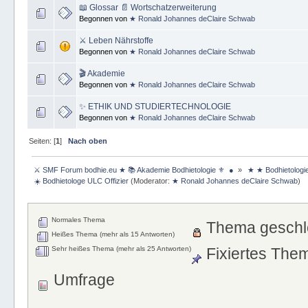
📖 Glossar 📄 Wortschatzerweiterung
Begonnen von
★ Ronald Johannes deClaire Schwab
⚔ Leben Nährstoffe
Begonnen von
★ Ronald Johannes deClaire Schwab
🎬 Akademie
Begonnen von
★ Ronald Johannes deClaire Schwab
✨ ETHIK UND STUDIERTECHNOLOGIE
Begonnen von
★ Ronald Johannes deClaire Schwab
Seiten: [
1
]
Nach oben
 ⚔ SMF Forum bodhie.eu ★ 📚 Akademie Bodhietologie ⚜  ● 
»
 ★ ★ Bodhietologi
 ☀️ Bodhietologe ULC Offizier
(Moderator:
★ Ronald Johannes deClaire Schwab
)
Normales Thema
Thema geschl
Heißes Thema (mehr als 15 Antworten)
Sehr heißes Thema (mehr als 25 Antworten)
Fixiertes The
Umfrage