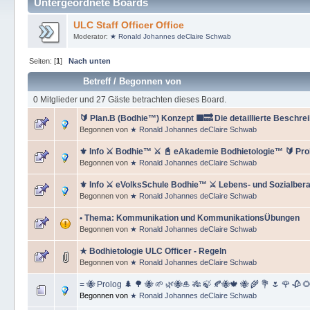
Untergeordnete Boards
ULC Staff Officer Office
Moderator:
★ Ronald Johannes deClaire Schwab
Seiten: [
1
]
Nach unten
Betreff
/
Begonnen von
0 Mitglieder und 27 Gäste betrachten dieses Board.
🔰 Plan.B (Bodhie™) Konzept 🟪🔜 Die detaillierte Beschr
Begonnen von
★ Ronald Johannes deClaire Schwab
⚜ Info ⚔ Bodhie™ ⚔ 📓 eAkademie Bodhietologie™ 🔰 Pro
Begonnen von
★ Ronald Johannes deClaire Schwab
⚜ Info ⚔ eVolksSchule Bodhie™ ⚔ Lebens- und Sozialber
Begonnen von
★ Ronald Johannes deClaire Schwab
• Thema: Kommunikation und KommunikationsÜbungen
Begonnen von
★ Ronald Johannes deClaire Schwab
★ Bodhietologie ULC Officer - Regeln
Begonnen von
★ Ronald Johannes deClaire Schwab
= 🐝 Prolog 🌲 🌳 🐝 🌱 🌿🐝🎍 🎋 🍃 🍂🐝🍁 🐝 🌾 💐 🌷 🌹 🥀 
Begonnen von
★ Ronald Johannes deClaire Schwab