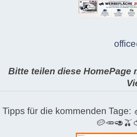
offic
Bitte teilen diese HomePage 
Vi
Tipps für die kommenden Tage:
🥔🥕🥑🫒