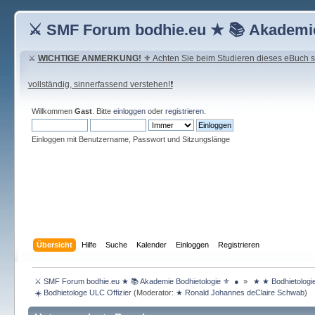
⚔ SMF Forum bodhie.eu ★ 📚 Akademie
⚔
WICHTIGE ANMERKUNG!
⚜ Achten Sie beim Studieren dieses eBuch seh
vollständig, sinnerfassend verstehen!❗
Willkommen
Gast
. Bitte
einloggen
oder
registrieren
.
Einloggen mit Benutzername, Passwort und Sitzungslänge
Übersicht
Hilfe
Suche
Kalender
Einloggen
Registrieren
 ⚔ SMF Forum bodhie.eu ★ 📚 Akademie Bodhietologie ⚜  ● 
»
 ★ ★ Bodhietologi
 ☀️ Bodhietologe ULC Offizier
(Moderator:
★ Ronald Johannes deClaire Schwab
)