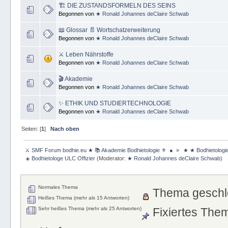
🏗 DIE ZUSTANDSFORMELN DES SEINS
Begonnen von
★ Ronald Johannes deClaire Schwab
📖 Glossar 📄 Wortschatzerweiterung
Begonnen von
★ Ronald Johannes deClaire Schwab
⚔ Leben Nährstoffe
Begonnen von
★ Ronald Johannes deClaire Schwab
🎬 Akademie
Begonnen von
★ Ronald Johannes deClaire Schwab
✨ ETHIK UND STUDIERTECHNOLOGIE
Begonnen von
★ Ronald Johannes deClaire Schwab
Seiten: [
1
]
Nach oben
 ⚔ SMF Forum bodhie.eu ★ 📚 Akademie Bodhietologie ⚜  ● 
»
 ★ ★ Bodhietologi
 ☀️ Bodhietologe ULC Offizier
(Moderator:
★ Ronald Johannes deClaire Schwab
)
Normales Thema
Thema geschl
Heißes Thema (mehr als 15 Antworten)
Sehr heißes Thema (mehr als 25 Antworten)
Fixiertes The