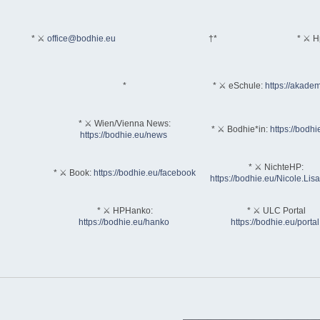
* ⚔
office@bodhie.eu
†*
* ⚔ H
*
* ⚔ eSchule:
https://akadem
* ⚔ Wien/Vienna News:
* ⚔ Bodhie*in:
https://bodhi
https://bodhie.eu/news
* ⚔ NichteHP:
* ⚔ Book:
https://bodhie.eu/facebook
https://bodhie.eu/Nicole.Li
* ⚔ HPHanko:
* ⚔ ULC Portal
https://bodhie.eu/hanko
https://bodhie.eu/portal