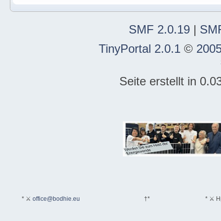
SMF 2.0.19
|
SMF
TinyPortal 2.0.1
©
2005
Seite erstellt in 0
* ⚔
office@bodhie.eu
†*
* ⚔ H