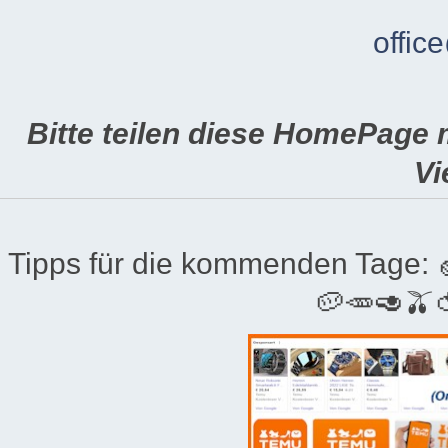
offic
Bitte teilen diese HomePage 
Vi
Tipps für die kommenden Tage:
🥔🥕🥑🫒