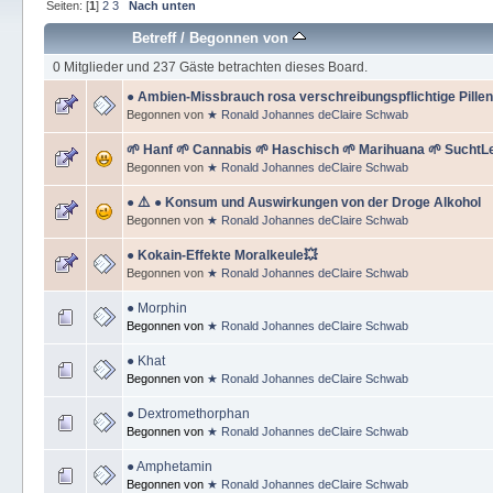
Seiten: [
1
]
2
3
Nach unten
Betreff
/
Begonnen von
0 Mitglieder und 237 Gäste betrachten dieses Board.
● Ambien-Missbrauch rosa verschreibungspflichtige Pillen
Begonnen von
★ Ronald Johannes deClaire Schwab
🌱 Hanf 🌱 Cannabis 🌱 Haschisch 🌱 Marihuana 🌱 SuchtL
Begonnen von
★ Ronald Johannes deClaire Schwab
● ⚠️ ● Konsum und Auswirkungen von der Droge Alkohol
Begonnen von
★ Ronald Johannes deClaire Schwab
● Kokain-Effekte Moralkeule💥
Begonnen von
★ Ronald Johannes deClaire Schwab
● Morphin
Begonnen von
★ Ronald Johannes deClaire Schwab
● Khat
Begonnen von
★ Ronald Johannes deClaire Schwab
● Dextromethorphan
Begonnen von
★ Ronald Johannes deClaire Schwab
● Amphetamin
Begonnen von
★ Ronald Johannes deClaire Schwab