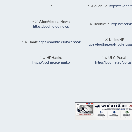
*
* ⚔ eSchule:
https://akadem
* ⚔ Wien/Vienna News:
* ⚔ Bodhie*in:
https://bodhi
https://bodhie.eu/news
* ⚔ NichteHP:
* ⚔ Book:
https://bodhie.eu/facebook
https://bodhie.eu/Nicole.Li
* ⚔ HPHanko:
* ⚔ ULC Portal
https://bodhie.eu/hanko
https://bodhie.eu/portal