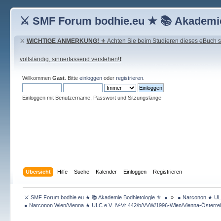
⚔ SMF Forum bodhie.eu ★ 📚 Akademie
⚔
WICHTIGE ANMERKUNG!
⚜ Achten Sie beim Studieren dieses eBuch seh
vollständig, sinnerfassend verstehen!❗
Willkommen
Gast
. Bitte
einloggen
oder
registrieren
.
Einloggen mit Benutzername, Passwort und Sitzungslänge
Übersicht
Hilfe
Suche
Kalender
Einloggen
Registrieren
 ⚔ SMF Forum bodhie.eu ★ 📚 Akademie Bodhietologie ⚜  ● 
»
 ● Narconon ★ ULC
 ● Narconon Wien/Vienna ★ ULC e.V. IV-Vr 442/b/VVW/1996-Wien/Vienna-Österrei