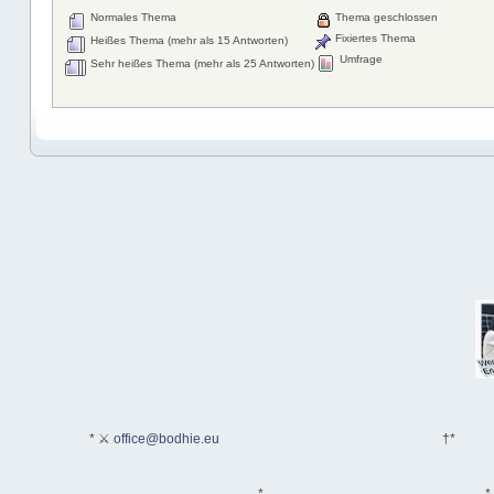
Normales Thema
Thema geschlossen
Fixiertes Thema
Heißes Thema (mehr als 15 Antworten)
Umfrage
Sehr heißes Thema (mehr als 25 Antworten)
* ⚔
office@bodhie.eu
†*
*
*