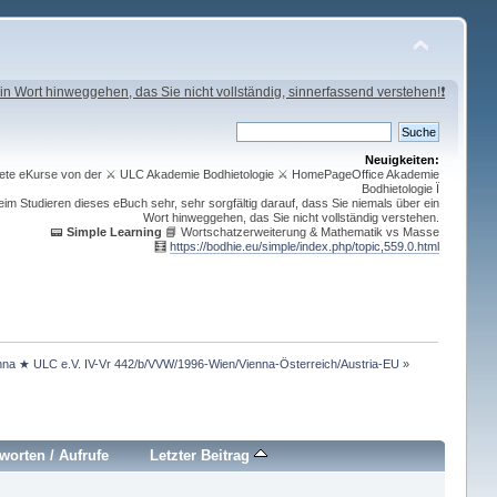
in Wort hinweggehen, das Sie nicht vollständig, sinnerfassend verstehen!❗
Neuigkeiten:
ichnete eKurse von der ⚔ ULC Akademie Bodhietologie ⚔ HomePageOffice Akademie
Bodhietologie Ï
im Studieren dieses eBuch sehr, sehr sorgfältig darauf, dass Sie niemals über ein
Wort hinweggehen, das Sie nicht vollständig verstehen.
📟
Simple Learning
📘 Wortschatzerweiterung & Mathematik vs Masse
🧮
https://bodhie.eu/simple/index.php/topic,559.0.html
nna ★ ULC e.V. IV-Vr 442/b/VVW/1996-Wien/Vienna-Österreich/Austria-EU
»
worten
/
Aufrufe
Letzter Beitrag