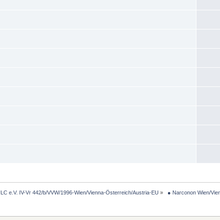
LC e.V. IV-Vr 442/b/VVW/1996-Wien/Vienna-Österreich/Austria-EU
»
 ● Narconon Wien/Vie