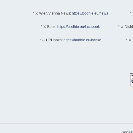
* ⚔ Wien/Vienna News:
https://bodhie.eu/news
* 
* ⚔ Book:
https://bodhie.eu/facebook
* ⚔ Nich
* ⚔ HPHanko:
https://bodhie.eu/hanko
* ⚔ 
Tipps 