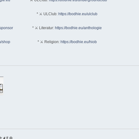
* ⚔ ULClub:
https://bodhie.eu/ulclub
/sponsor
* ⚔ Literatur:
https://bodhie.eu/anthologie
u/shop
* ⚔ Religion:
https://bodhie.eu/hiob
🌶🥬🧅