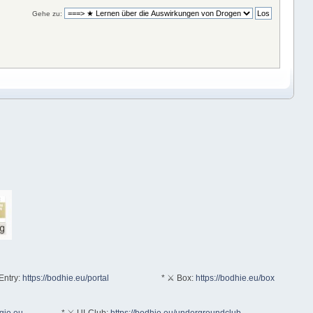
Gehe zu:
Entry:
https://bodhie.eu/portal
* ⚔ Box:
https://bodhie.eu/box
ogie.eu
* ⚔ ULClub:
https://bodhie.eu/undergroundclub