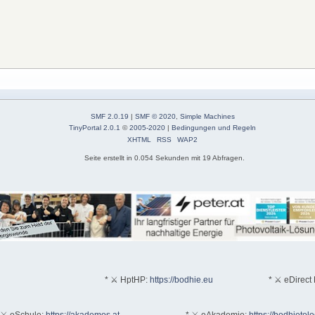
SMF 2.0.19
|
SMF © 2020
,
Simple Machines
TinyPortal 2.0.1
©
2005-2020
|
Bedingungen und Regeln
XHTML
RSS
WAP2
Seite erstellt in 0.054 Sekunden mit 19 Abfragen.
* ⚔ HptHP:
https://bodhie.eu
* ⚔ eDirect 
 ⚔ eSchule:
https://akademos.at
* ⚔ eAkademie:
https://bodhietol