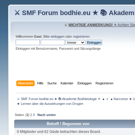
⚔ SMF Forum bodhie.eu ★ 📚 Akademi
⚔
WICHTIGE ANMERKUNG!
⚜ Achten Sie 
Willkommen
Gast
. Bitte
einloggen
oder
registrieren
.
Einloggen mit Benutzername, Passwort und Sitzungslänge
Übersicht
Hilfe
Suche
Kalender
Einloggen
Registrieren
 ⚔ SMF Forum bodhie.eu ★ 📚 Akademie Bodhietologie ⚜  ● 
»
 ● Narconon ★ U
 ★ Lernen über die Auswirkungen von Drogen
Seiten: [
1
]
2
3
Nach unten
Betreff
/
Begonnen von
0 Mitglieder und 62 Gäste betrachten dieses Board.