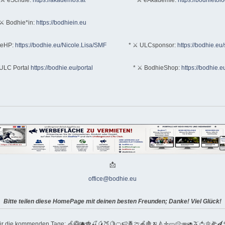
⚔ Bodhie*in:
https://bodhiein.eu
teHP:
https://bodhie.eu/Nicole.Lisa/SMF
* ⚔ ULCsponsor:
https://bodhie.eu
ULC Portal
https://bodhie.eu/portal
* ⚔ BodhieShop:
https://bodhie.e
📩
office@bodhie.eu
Bitte teilen diese HomePage mit deinen besten Freunden; Danke! Viel Glück!
für die kommenden Tage: 🍏🥝🫐🍓🍒🥭🍑🍋🍊🍉🍍🍈🍎🍇🍌🍐✛🥒🥔🥕🥑🫒🍅🫑🌽🍆