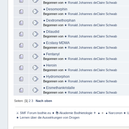
Begonnen von
★ Ronald Johannes deClaire Schwab
● Desomorphin
Begonnen von
★ Ronald Johannes deClaire Schwab
● Dextromethorphan
Begonnen von
★ Ronald Johannes deClaire Schwab
● Dilaudid
Begonnen von
★ Ronald Johannes deClaire Schwab
● Ecstasy MDMA
Begonnen von
★ Ronald Johannes deClaire Schwab
● Fentanyl
Begonnen von
★ Ronald Johannes deClaire Schwab
● Heroin
Begonnen von
★ Ronald Johannes deClaire Schwab
● Hydromorphon
Begonnen von
★ Ronald Johannes deClaire Schwab
● Eismethankristalle
Begonnen von
★ Ronald Johannes deClaire Schwab
Seiten: [
1
]
2
3
Nach oben
 ⚔ SMF Forum bodhie.eu ★ 📚 Akademie Bodhietologie ⚜  ● 
»
 ● Narconon ★ U
 ★ Lernen über die Auswirkungen von Drogen