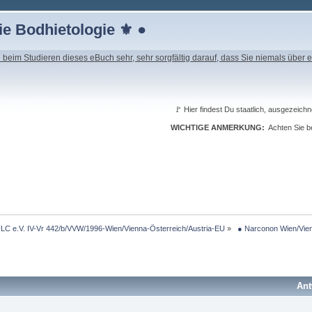
e Bodhietologie ⚜ ●
beim Studieren dieses eBuch sehr, sehr sorgfältig darauf, dass Sie niemals über e
🚩 Hier findest Du staatlich, ausgeze
WICHTIGE ANMERKUNG:
Achten Sie be
LC e.V. IV-Vr 442/b/VVW/1996-Wien/Vienna-Österreich/Austria-EU
»
 ● Narconon Wien/Vie
Ant