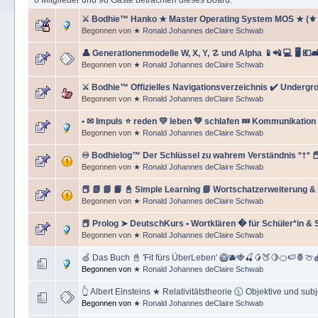
⚔ Bodhie™ Hanko ★ Master Operating System MOS ★ (⚜
Begonnen von
★ Ronald Johannes deClaire Schwab
👤 Generationenmodelle W, X, Y, ☡ und Alpha 📱📲 💻 🖥️ 💶🛋
Begonnen von
★ Ronald Johannes deClaire Schwab
⚔️ Bodhie™ Offizielles Navigationsverzeichnis ✔️ Undergr
Begonnen von
★ Ronald Johannes deClaire Schwab
• ✉ Impuls ⭐️ reden 💛 leben 💚 schlafen 💤 Kommunikation
Begonnen von
★ Ronald Johannes deClaire Schwab
♾️ Bodhielog™ Der Schlüssel zu wahrem Verständnis *†* 📕 
Begonnen von
★ Ronald Johannes deClaire Schwab
📕 📗 📘 📙 📓 Simple Learning 📘 Wortschatzerweiterung 
Begonnen von
★ Ronald Johannes deClaire Schwab
📕 Prolog ➤ DeutschKurs • Wortklären � für Schüler*in &
Begonnen von
★ Ronald Johannes deClaire Schwab
🍏 Das Buch 📓 'Fit fürs ÜberLeben' 🥝🫐🍓🍒🥭🍑🍋🍊🍉🍍🍈🍎
Begonnen von
★ Ronald Johannes deClaire Schwab
👆 Albert Einsteins ★ Relativitätstheorie 🕦 Objektive und subj
Begonnen von
★ Ronald Johannes deClaire Schwab