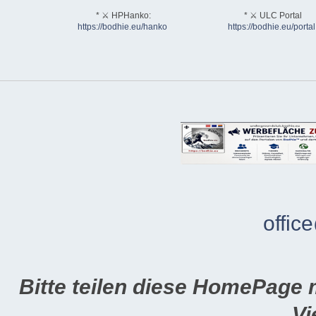
* ⚔ HPHanko:
* ⚔ ULC Portal
https://bodhie.eu/hanko
https://bodhie.eu/portal
offic
Bitte teilen diese HomePage 
Vi