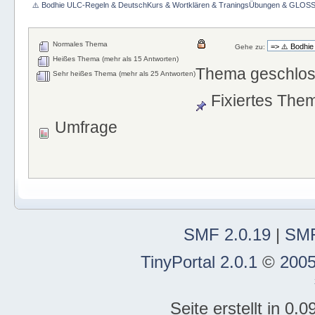
⚠️ Bodhie ULC-Regeln & DeutschKurs & Wortklären & TraningsÜbungen & GLOS
Normales Thema
Gehe zu:
Heißes Thema (mehr als 15 Antworten)
Thema geschlo
Sehr heißes Thema (mehr als 25 Antworten)
Fixiertes The
Umfrage
SMF 2.0.19
|
SMF
TinyPortal 2.0.1
©
2005
Seite erstellt in 0