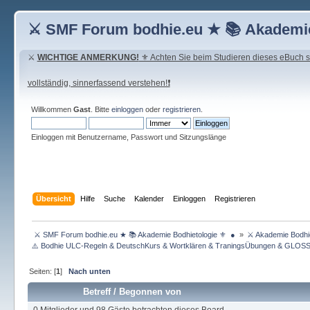
⚔ SMF Forum bodhie.eu ★ 📚 Akademie
⚔
WICHTIGE ANMERKUNG!
⚜ Achten Sie beim Studieren dieses eBuch seh
vollständig, sinnerfassend verstehen!❗
Willkommen
Gast
. Bitte
einloggen
oder
registrieren
.
Einloggen mit Benutzername, Passwort und Sitzungslänge
Übersicht
Hilfe
Suche
Kalender
Einloggen
Registrieren
 ⚔ SMF Forum bodhie.eu ★ 📚 Akademie Bodhietologie ⚜  ● 
»
⚔ Akademie Bodhie
⚠️ Bodhie ULC-Regeln & DeutschKurs & Wortklären & TraningsÜbungen & GLOS
Seiten: [
1
]
Nach unten
Betreff
/
Begonnen von
0 Mitglieder und 98 Gäste betrachten dieses Board.