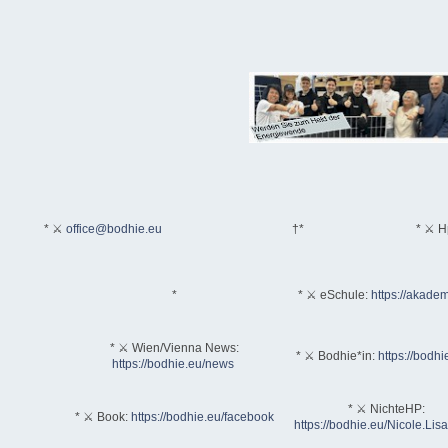
* ⚔
office@bodhie.eu
†*
* ⚔ H
*
* ⚔ eSchule:
https://akadem
* ⚔ Wien/Vienna News:
* ⚔ Bodhie*in:
https://bodhi
https://bodhie.eu/news
* ⚔ NichteHP:
* ⚔ Book:
https://bodhie.eu/facebook
https://bodhie.eu/Nicole.Li