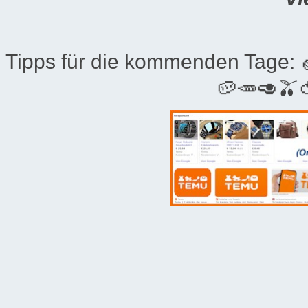
Tipps für die kommenden Tage:
🥔🥕🥑🫒