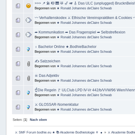
>>> 📌 🎤 🎼 🎹 🥁 🎷 🎺 🎸 Das ULC (unplugged) BrucknBei
Begonnen von
★ Ronald Johannes deClaire Schwab
〰 Verhaltenskodex ⚔ Ethische Vereinspraktiken & Cookies 
Begonnen von
★ Ronald Johannes deClaire Schwab
➦ Kommunikation ➦ Das Fragenspiel ➦ Selbstreflexion
Begonnen von
★ Ronald Johannes deClaire Schwab
♁ Bachelor Online ★.BodhieBachelor
Begonnen von
★ Ronald Johannes deClaire Schwab
✍ Satzzeichen
Begonnen von
★ Ronald Johannes deClaire Schwab
☠ Das Adjektiv
Begonnen von
★ Ronald Johannes deClaire Schwab
☝Die Regeln 🚩 ULClub LPD IV-Vr 442/b/VVW/96 Wien/Vienna
Begonnen von
★ Ronald Johannes deClaire Schwab
⚔ GLOSSAR-Nomenklatur
Begonnen von
★ Ronald Johannes deClaire Schwab
Seiten: [
1
]
Nach oben
 ⚔ SMF Forum bodhie.eu ★ 📚 Akademie Bodhietologie ⚜  ● 
»
⚔ Akademie Bodhie