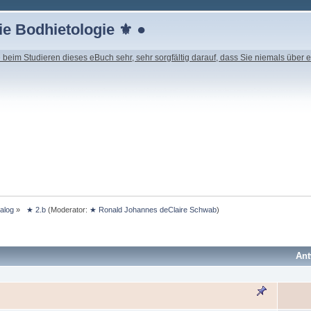
e Bodhietologie ⚜ ●
beim Studieren dieses eBuch sehr, sehr sorgfältig darauf, dass Sie niemals über e
ialog
»
 ★ 2.b
(Moderator:
★ Ronald Johannes deClaire Schwab
)
Ant