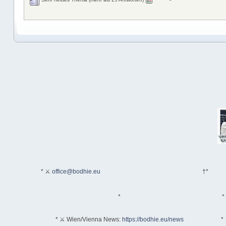
* ⚔
office@bodhie.eu
†*
*
*
* ⚔ Wien/Vienna News:
https://bodhie.eu/news
* 