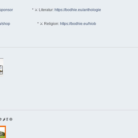
/sponsor
* ⚔ Literatur:
https://bodhie.eu/anthologie
u/shop
* ⚔ Religion:
https://bodhie.eu/hiob
🌶🥬🧅