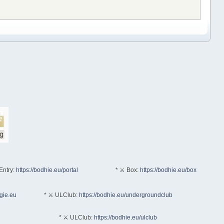
Entry:
https://bodhie.eu/portal
* ⚔ Box:
https://bodhie.eu/box
ogie.eu
* ⚔ ULClub:
https://bodhie.eu/undergroundclub
* ⚔ ULClub:
https://bodhie.eu/ulclub