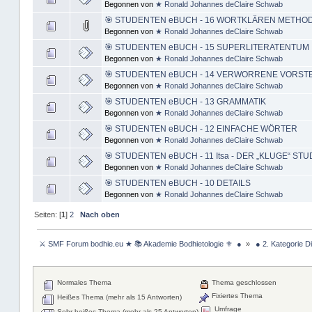
Begonnen von
★ Ronald Johannes deClaire Schwab
🎯 STUDENTEN eBUCH - 16 WORTKLÄREN METHO
Begonnen von
★ Ronald Johannes deClaire Schwab
🎯 STUDENTEN eBUCH - 15 SUPERLITERATENTUM
Begonnen von
★ Ronald Johannes deClaire Schwab
🎯 STUDENTEN eBUCH - 14 VERWORRENE VORS
Begonnen von
★ Ronald Johannes deClaire Schwab
🎯 STUDENTEN eBUCH - 13 GRAMMATIK
Begonnen von
★ Ronald Johannes deClaire Schwab
🎯 STUDENTEN eBUCH - 12 EINFACHE WÖRTER
Begonnen von
★ Ronald Johannes deClaire Schwab
🎯 STUDENTEN eBUCH - 11 Itsa - DER „KLUGE“ ST
Begonnen von
★ Ronald Johannes deClaire Schwab
🎯 STUDENTEN eBUCH - 10 DETAILS
Begonnen von
★ Ronald Johannes deClaire Schwab
Seiten: [
1
]
2
Nach oben
 ⚔ SMF Forum bodhie.eu ★ 📚 Akademie Bodhietologie ⚜  ● 
»
 ● 2. Kategorie D
Normales Thema
Thema geschlossen
Fixiertes Thema
Heißes Thema (mehr als 15 Antworten)
Umfrage
Sehr heißes Thema (mehr als 25 Antworten)