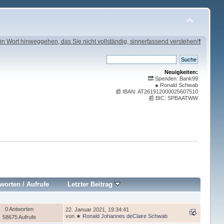
in Wort hinweggehen, das Sie nicht vollständig, sinnerfassend verstehen!❗
Neuigkeiten:
🔜 Spenden: Bank99
● Ronald Schwab
📰 IBAN: AT261912000025607510
📰 BIC: SPBAATWW
worten
/
Aufrufe
Letzter Beitrag
0 Antworten
22. Januar 2021, 19:34:41
von
★ Ronald Johannes deClaire Schwab
58675 Aufrufe