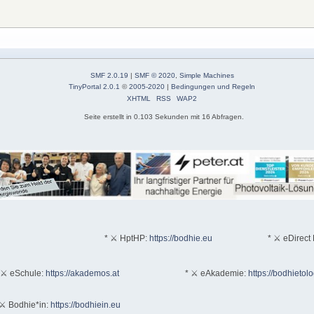
SMF 2.0.19
|
SMF © 2020
,
Simple Machines
TinyPortal 2.0.1
©
2005-2020
|
Bedingungen und Regeln
XHTML
RSS
WAP2
Seite erstellt in 0.103 Sekunden mit 16 Abfragen.
* ⚔ HptHP:
https://bodhie.eu
* ⚔ eDirect 
 ⚔ eSchule:
https://akademos.at
* ⚔ eAkademie:
https://bodhietol
⚔ Bodhie*in:
https://bodhiein.eu