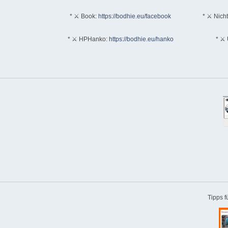
* ⚔ Book:
https://bodhie.eu/facebook
* ⚔ Nich
* ⚔ HPHanko:
https://bodhie.eu/hanko
* ⚔ 
Tipps 