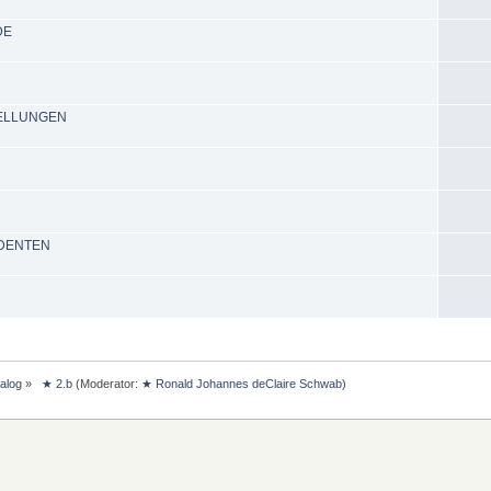
DE
TELLUNGEN
UDENTEN
ialog
»
 ★ 2.b
(Moderator:
★ Ronald Johannes deClaire Schwab
)