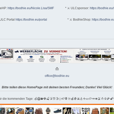
teHP:
https://bodhie.eu/Nicole.Lisa/SMF
* ⚔ ULCsponsor:
https://bodhie.eu
ULC Portal
https://bodhie.eu/portal
* ⚔ BodhieShop:
https://bodhie.e
📩
office@bodhie.eu
Bitte teilen diese HomePage mit deinen besten Freunden; Danke! Viel Glück!
für die kommenden Tage: 🍏🥝🫐🍓🍒🥭🍑🍋🍊🍉🍍🍈🍎🍇🍌🍐✛🥒🥔🥕🥑🫒🍅🫑🌽🍆