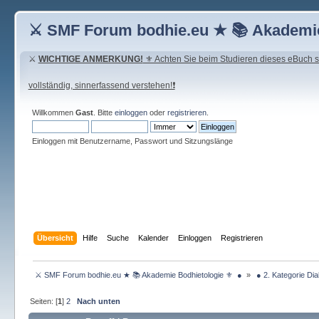
⚔ SMF Forum bodhie.eu ★ 📚 Akademie
⚔
WICHTIGE ANMERKUNG!
⚜ Achten Sie beim Studieren dieses eBuch seh
vollständig, sinnerfassend verstehen!❗
Willkommen
Gast
. Bitte
einloggen
oder
registrieren
.
Einloggen mit Benutzername, Passwort und Sitzungslänge
Übersicht
Hilfe
Suche
Kalender
Einloggen
Registrieren
 ⚔ SMF Forum bodhie.eu ★ 📚 Akademie Bodhietologie ⚜  ● 
»
 ● 2. Kategorie Dia
Seiten: [
1
]
2
Nach unten