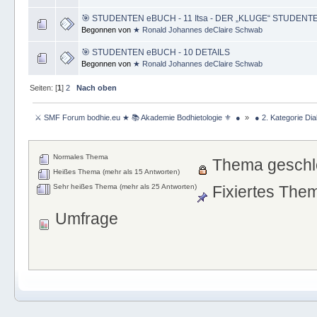
🎯 STUDENTEN eBUCH - 11 Itsa - DER „KLUGE“ STUDENT
Begonnen von
★ Ronald Johannes deClaire Schwab
🎯 STUDENTEN eBUCH - 10 DETAILS
Begonnen von
★ Ronald Johannes deClaire Schwab
Seiten: [
1
]
2
Nach oben
 ⚔ SMF Forum bodhie.eu ★ 📚 Akademie Bodhietologie ⚜  ● 
»
 ● 2. Kategorie Dia
Normales Thema
Thema geschl
Heißes Thema (mehr als 15 Antworten)
Sehr heißes Thema (mehr als 25 Antworten)
Fixiertes The
Umfrage