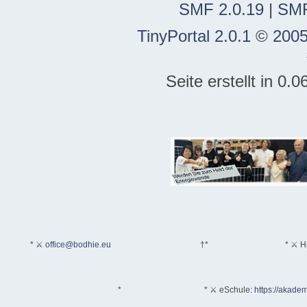
SMF 2.0.19
|
SMF
TinyPortal 2.0.1
©
2005
Seite erstellt in 0
* ⚔
office@bodhie.eu
†*
* ⚔ H
*
* ⚔ eSchule:
https://akadem