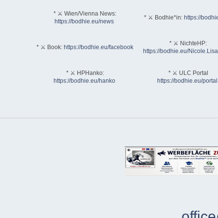
* ⚔ Wien/Vienna News:
* ⚔ Bodhie*in:
https://bodhi
https://bodhie.eu/news
* ⚔ NichteHP:
* ⚔ Book:
https://bodhie.eu/facebook
https://bodhie.eu/Nicole.Li
* ⚔ HPHanko:
* ⚔ ULC Portal
https://bodhie.eu/hanko
https://bodhie.eu/portal
offic