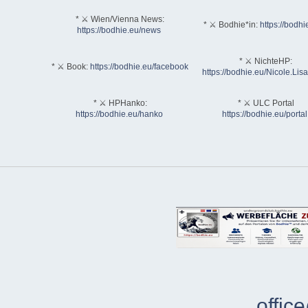
* ⚔ Wien/Vienna News:
* ⚔ Bodhie*in:
https://bodhi
https://bodhie.eu/news
* ⚔ NichteHP:
* ⚔ Book:
https://bodhie.eu/facebook
https://bodhie.eu/Nicole.Li
* ⚔ HPHanko:
* ⚔ ULC Portal
https://bodhie.eu/hanko
https://bodhie.eu/portal
offic