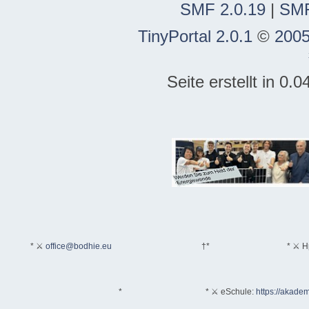
SMF 2.0.19
|
SMF
TinyPortal 2.0.1
©
2005
Seite erstellt in 0
* ⚔
office@bodhie.eu
†*
* ⚔ H
*
* ⚔ eSchule:
https://akadem