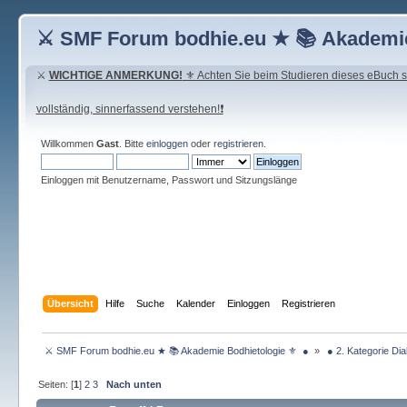
⚔ SMF Forum bodhie.eu ★ 📚 Akademie
⚔
WICHTIGE ANMERKUNG!
⚜ Achten Sie beim Studieren dieses eBuch seh
vollständig, sinnerfassend verstehen!❗
Willkommen
Gast
. Bitte
einloggen
oder
registrieren
.
Einloggen mit Benutzername, Passwort und Sitzungslänge
Übersicht
Hilfe
Suche
Kalender
Einloggen
Registrieren
 ⚔ SMF Forum bodhie.eu ★ 📚 Akademie Bodhietologie ⚜  ● 
»
 ● 2. Kategorie Dia
Seiten: [
1
]
2
3
Nach unten