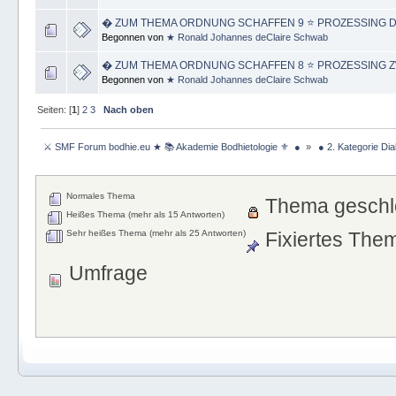
� ZUM THEMA ORDNUNG SCHAFFEN 9 ⭐️ PROZESSING D
Begonnen von
★ Ronald Johannes deClaire Schwab
� ZUM THEMA ORDNUNG SCHAFFEN 8 ⭐️ PROZESSING Z
Begonnen von
★ Ronald Johannes deClaire Schwab
Seiten: [
1
]
2
3
Nach oben
 ⚔ SMF Forum bodhie.eu ★ 📚 Akademie Bodhietologie ⚜  ● 
»
 ● 2. Kategorie Dia
Normales Thema
Thema geschl
Heißes Thema (mehr als 15 Antworten)
Sehr heißes Thema (mehr als 25 Antworten)
Fixiertes The
Umfrage