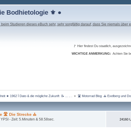
e Bodhietologie ⚜ ●
beim Studieren dieses eBuch sehr, sehr sorgfältig darauf, dass Sie niemals über e
🚩 Hier findest Du staatlich, ausgeze
WICHTIGE ANMERKUNG:
Achten Sie be
eit ★ 1962 Ï Dato & die mögliche Zukunft  📝 ... .. . 
»
🛣 Motorrad Blog  ⛪ Exelberg und Do
e 🛣 Die Strecke ⛪
SI - Zeit: 5.Minuten & 58.58sec.
24160 U