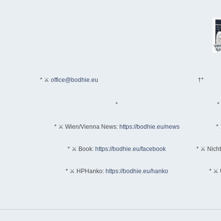
* ⚔
office@bodhie.eu
†*
*
*
* ⚔ Wien/Vienna News:
https://bodhie.eu/news
* 
* ⚔ Book:
https://bodhie.eu/facebook
* ⚔ Nich
* ⚔ HPHanko:
https://bodhie.eu/hanko
* ⚔ 