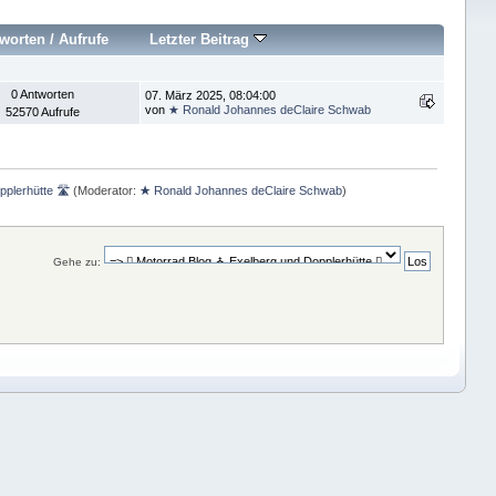
worten
/
Aufrufe
Letzter Beitrag
0 Antworten
07. März 2025, 08:04:00
von
★ Ronald Johannes deClaire Schwab
52570 Aufrufe
pplerhütte 🛣
(Moderator:
★ Ronald Johannes deClaire Schwab
)
Gehe zu: