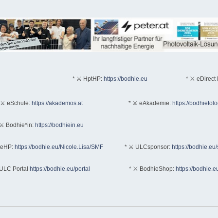
* ⚔ HptHP:
https://bodhie.eu
* ⚔ eDirect 
 ⚔ eSchule:
https://akademos.at
* ⚔ eAkademie:
https://bodhietol
⚔ Bodhie*in:
https://bodhiein.eu
teHP:
https://bodhie.eu/Nicole.Lisa/SMF
* ⚔ ULCsponsor:
https://bodhie.eu
ULC Portal
https://bodhie.eu/portal
* ⚔ BodhieShop:
https://bodhie.e