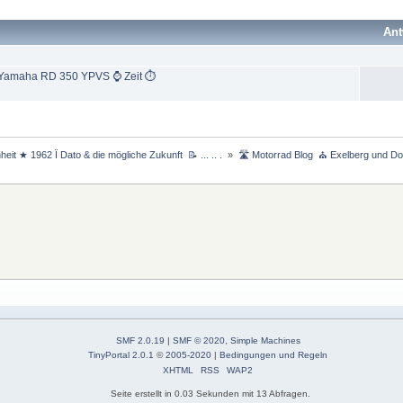
Ant
 Yamaha RD 350 YPVS ⌚️ Zeit ⏱️
eit ★ 1962 Ï Dato & die mögliche Zukunft  📝 ... .. . 
»
🛣 Motorrad Blog  ⛪ Exelberg und Do
SMF 2.0.19
|
SMF © 2020
,
Simple Machines
TinyPortal 2.0.1
©
2005-2020
|
Bedingungen und Regeln
XHTML
RSS
WAP2
Seite erstellt in 0.03 Sekunden mit 13 Abfragen.