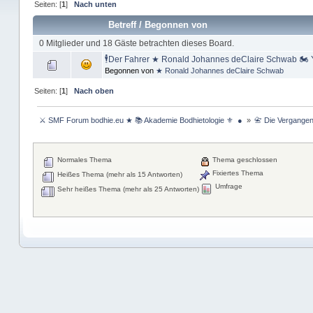
Seiten: [
1
]
Nach unten
Betreff
/
Begonnen von
0 Mitglieder und 18 Gäste betrachten dieses Board.
🕴Der Fahrer ★ Ronald Johannes deClaire Schwab 🏍️
Begonnen von
★ Ronald Johannes deClaire Schwab
Seiten: [
1
]
Nach oben
 ⚔ SMF Forum bodhie.eu ★ 📚 Akademie Bodhietologie ⚜  ● 
»
📇 Die Vergangenh
Normales Thema
Thema geschlossen
Fixiertes Thema
Heißes Thema (mehr als 15 Antworten)
Umfrage
Sehr heißes Thema (mehr als 25 Antworten)