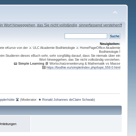
in Wort hinweggehen, das Sie nicht vollständig, sinnerfassend verstehen!❗
Neuigkeiten:
ichnete eKurse von der ⚔ ULC Akademie Bodhietologie ⚔ HomePageOffice Akademie
Bodhietologie Ï
im Studieren dieses eBuch sehr, sehr sorgfältig darauf, dass Sie niemals über ein
Wort hinweggehen, das Sie nicht vollständig verstehen.
📟
Simple Learning
📘 Wortschatzerweiterung & Mathematik vs Masse
🧮
https://bodhie.eu/simple/index.php/topic,559.0.html
pplerhütte 🛣
(Moderator:
★ Ronald Johannes deClaire Schwab
)
mleitungen