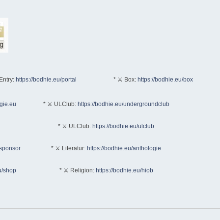
Entry:
https://bodhie.eu/portal
* ⚔ Box:
https://bodhie.eu/box
ogie.eu
* ⚔ ULClub:
https://bodhie.eu/undergroundclub
* ⚔ ULClub:
https://bodhie.eu/ulclub
/sponsor
* ⚔ Literatur:
https://bodhie.eu/anthologie
u/shop
* ⚔ Religion:
https://bodhie.eu/hiob