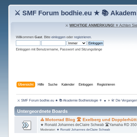
⚔ SMF Forum bodhie.eu ★ 📚 Akademi
⚔
WICHTIGE ANMERKUNG!
⚜ Achten Sie 
Willkommen
Gast
. Bitte
einloggen
oder
registrieren
.
Einloggen mit Benutzername, Passwort und Sitzungslänge
Übersicht
Hilfe
Suche
Kalender
Einloggen
Registrieren
 ⚔ SMF Forum bodhie.eu ★ 📚 Akademie Bodhietologie ⚜  ● 
»
📇 Die Vergangenh
Untergeordnete Boards
⛪ Motorrad Blog 🛣 Exelberg und Dopplerhütt
★ Ronald Johannes deClaire Schwab 🛣Yamaha RD 350 YP
Moderator:
★ Ronald Johannes deClaire Schwab