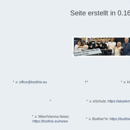
Seite erstellt in 0
* ⚔
office@bodhie.eu
†*
* ⚔ H
*
* ⚔ eSchule:
https://akadem
* ⚔ Wien/Vienna News:
* ⚔ Bodhie*in:
https://bodhi
https://bodhie.eu/news