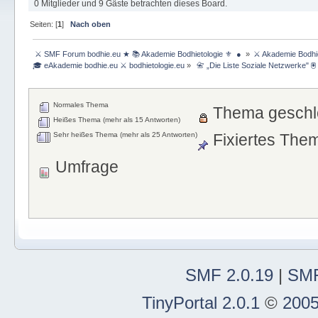
0 Mitglieder und 9 Gäste betrachten dieses Board.
Seiten: [
1
]
Nach oben
 ⚔ SMF Forum bodhie.eu ★ 📚 Akademie Bodhietologie ⚜  ● 
»
⚔ Akademie Bodhie
🎓 eAkademie bodhie.eu ⚔ bodhietologie.eu
»
 📇 „Die Liste Soziale Netzwerke" 🖲
Normales Thema
Thema geschl
Heißes Thema (mehr als 15 Antworten)
Sehr heißes Thema (mehr als 25 Antworten)
Fixiertes The
Umfrage
SMF 2.0.19
|
SMF
TinyPortal 2.0.1
©
2005