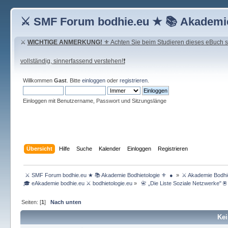
⚔ SMF Forum bodhie.eu ★ 📚 Akademie
⚔
WICHTIGE ANMERKUNG!
⚜ Achten Sie beim Studieren dieses eBuch seh
vollständig, sinnerfassend verstehen!❗
Willkommen
Gast
. Bitte
einloggen
oder
registrieren
.
Einloggen mit Benutzername, Passwort und Sitzungslänge
Übersicht
Hilfe
Suche
Kalender
Einloggen
Registrieren
 ⚔ SMF Forum bodhie.eu ★ 📚 Akademie Bodhietologie ⚜  ● 
»
⚔ Akademie Bodhie
🎓 eAkademie bodhie.eu ⚔ bodhietologie.eu
»
 📇 „Die Liste Soziale Netzwerke" 🖲
Seiten: [
1
]
Nach unten
Kei