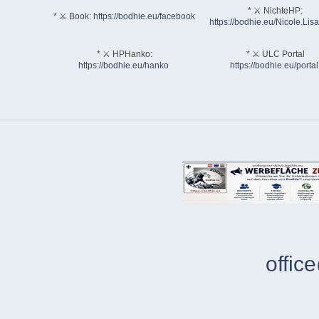
* ⚔ NichteHP:
* ⚔ Book:
https://bodhie.eu/facebook
https://bodhie.eu/Nicole.Li
* ⚔ HPHanko:
* ⚔ ULC Portal
https://bodhie.eu/hanko
https://bodhie.eu/portal
offic